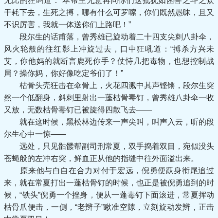
无比的狂叫道：“本帮主无意再同你们这批犹如困兽之斗之众
干耗下去，生死之搏，哪有什么可罗嗦，你们既然愚昧，且又
不识厉害，我就一体送你们上路吧！”
段尔生的话甫落，曾秀雄已旋动着二十四支尖刺八卦伞，
风火轮般的往红影上冲旋过去，口中狂吼道：“搏杀方兴未
艾，你他妈的就断言鹿死你手？仗恃几把毒物，也想控制战
局？操你妈，你好像吃定爷们了！”
枯骨头壳狂击在伞骨上，火花四溅中其声铿锵，段尔生突
然一个低翻身，斜刺里射出一蓬枯骨毒钉，曾秀雄八卦伞一收
又放，无数枯骨毒钉已被旋得四散飞去——
就在这时候，黑松林边传来一声尖叫，叫声入云，听的段
尔生心中一惊——
远处，只见骷髅帮副司刑常夏，双手捣着双目，宛似没头
苍蝇般的左冲右突，鲜血正从他的指缝中往外面溢出来。
原来他与白自在合力对付于宏远，倪勇便跃身衔尾追过
来，就在常夏打出一蓬枯骨钉的时候，也正是被倪勇追到的时
候，“铁头”倪勇一个挫身，便从一蓬毒钉下面滚进，常夏挥动
枯骨爪便击，一侧，“老辫子”瞅准空隙，立刻旋动发辫，正击