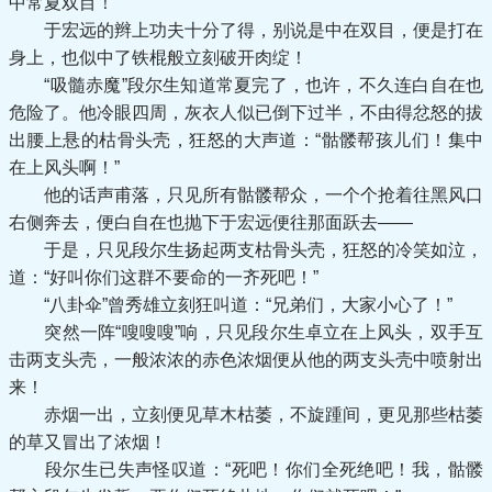
中常夏双目！
于宏远的辫上功夫十分了得，别说是中在双目，便是打在
身上，也似中了铁棍般立刻破开肉绽！
“吸髓赤魔”段尔生知道常夏完了，也许，不久连白自在也
危险了。他冷眼四周，灰衣人似已倒下过半，不由得忿怒的拔
出腰上悬的枯骨头壳，狂怒的大声道：“骷髅帮孩儿们！集中
在上风头啊！”
他的话声甫落，只见所有骷髅帮众，一个个抢着往黑风口
右侧奔去，便白自在也抛下于宏远便往那面跃去——
于是，只见段尔生扬起两支枯骨头壳，狂怒的冷笑如泣，
道：“好叫你们这群不要命的一齐死吧！”
“八卦伞”曾秀雄立刻狂叫道：“兄弟们，大家小心了！”
突然一阵“嗖嗖嗖”响，只见段尔生卓立在上风头，双手互
击两支头壳，一般浓浓的赤色浓烟便从他的两支头壳中喷射出
来！
赤烟一出，立刻便见草木枯萎，不旋踵间，更见那些枯萎
的草又冒出了浓烟！
段尔生已失声怪叹道：“死吧！你们全死绝吧！我，骷髅