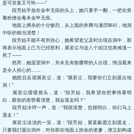
是可笑复又可怜——”
段芳姑手放在金申无痕的头上，她只要手一翻，一把化骨
毒粉便会毒杀金申无痕。
地面上搏杀的十分惨烈，从上面的奔腾与凄厉嗥叫，地洞
中听的相当清楚！
段芳姑不能不有所担心，她希望老父及时出现在洞中，那
将表示地面上己方已经胜利，展若尘与这八个凶汉也将难逃一
死了——
然而，她遥望洞中，并未见有骷髅帮的人出现，情况看来
是令人担心的……
她怒目反观展若尘，道：“展若尘，我要你们立刻退出地
洞！”
展若尘缓缓摇头，道：“段芳姑，我希望你把事情看明
白，眼前的形势看清楚，我会退走吗？”
段芳姑冷哼一声，道：“我很清楚，也很明白，你们马上
退走！”
展若尘淡淡的一笑，道：“段芳姑，展某极愿立刻退走，
只要我们退出洞外，对你那在地面上拚命的老爹，便立刻构成