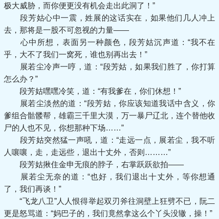
极大威胁，而你便更没有机会走出此洞了！”
段芳姑心中一震，姓展的这话实在，如果他们几人冲上
去，那将是一股不可忽视的力量——
心中所想，表面另一种颜色，段芳姑沉声道：“我不在
乎，大不了我们一窝死，谁也别再出去！”
展若尘冷声一哼，道：“段芳姑，如果我们胜了，你打算
怎么办？”
段芳姑嘿嘿冷笑，道：“有我爹在，你们休想！”
展若尘淡然的道：“段芳姑，你应该知道我话中含义，你
爹组合骷髅帮，雄霸三千里大漠，万一暴尸辽北，连个替他收
尸的人也不见，你想那种下场……”
段芳姑突然猛一声吼，道：“走远一点，展若尘，我不听
人嚷嚷，走，走远些，退出十丈外，否则………”
段芳姑揪住金申无痕的脖子，右掌跃跃欲拍——
展若尘无奈的道：“也好，我们退出十丈外，等你想通
了，我们再谈！”
“飞龙八卫”人人恨得举起双刃斧往洞壁上狂劈不已，阮二
更是怒骂道：“妈巴子的，我们竟然拿这么个丫头没辙，操！”