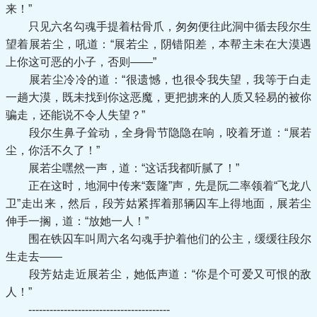
来！”
只见六名勾魂手提着枯骨爪，匆匆便往此洞中循去段尔生
望着展若尘，吼道：“展若尘，阴错阳差，本帮主未在大漠遇
上你这可恶的小子，否则——”
展若尘冷冷的道：“很遗憾，也很令我失望，我等于白走
一趟大漠，既未找到你这恶魔，更把掳来的人质又轻易的被你
骗走，还能说不令人失望？”
段尔生鼻子耸动，全身骨节隐隐在响，咬着牙道：“展若
尘，你活不久了！”
展若尘嘿然一声，道：“这话我都听腻了！”
正在这时，地洞中传来“轰隆”声，先是阮二率领着“飞龙八
卫”走出来，然后，段芳姑紧挥着那辆囚车上得地面，展若尘
伸手一搁，道：“放她一人！”
围在铁囚车叫周六名勾魂手护着他们的公主，缓缓往段尔
生走去——
段芳姑走近展若尘，她低声道：“你是个可爱又可恨的敌
人！”
----------------------------------------