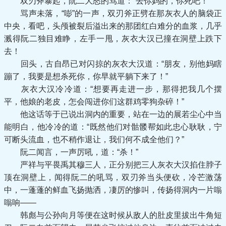
双刃斧暴起，阮二大怒的骂道：“去你妈的，你死吧！”
骂声未落，“嘭”的一声，双刃斧正劈在那灰衣人的脑袋正
中央，看吧，头颅被裂后溢出来的那团红白难分的血浆，几乎
溅得阮二独目难睁，左手一甩，灰衣大汉已撞在洞壁上跌下
去！
回头，古自昂已对闪掠的灰衣大汉道：“朋友，别他妈瞎
蹦了，我要是想杀死你，你早就平躺下来了！”
灰衣大汉冷冷道：“想要再走进一步，那得把我几个摆
平，他娘的老皮，怎会闯进你们这群鸡零狗杂碎！”
他这话等于已说出洞内的重要，站在一边的展若尘心中当
能明白，他冷冷的道：“既然他们对骷髅帮如此忠心耿耿，宁
可断头流血，也不稍作退让，我们何不成全他们？”
阮二闻言，一声厉吼，道：“杀！”
严祥与平畏禹其穆三人，正分别把三人灰衣大汉掐住脖子
顶在洞壁上，闻得阮二的吼骂，双刃斧当头便砍，冷芒激荡
中，一蓬蓬的鲜血飞扬抛洒，凄厉的惨叫，传扬得洞内一片嗡
嗡响——
韩彪与公孙向月等便在这时候从敌人的肚皮里拔出牛角短