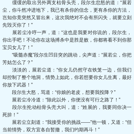
缓缓的取出另外两支枯骨头壳，段尔生忿怒的道：“展若
尘，你斗然冲进地下，我已有杀你的信念，更有杀你的方法，
岂知你竟突然又冒出来，这次我绝对不会有所闪失，就要立刻
先毁灭你了！”
展若尘冷哼一声，道：“这也是我要对你说的，段尔生，
你出手吧！不论你在这场搏杀中是胜是败，你都将看不到你那
宝贝女儿了！”
“吸髓赤魔”段尔生凹目突的跳动，尖声道：“展若尘，你把
芳姑怎么了？”
淡淡的，展若尘道：“你女儿仍然守在铁笼一边，但我们
却控制了整个地洞，情势上如此，你若想要你女儿生离，最好
你放下武器！”
段尔生大怒，骂道：“你娘的老皮，想要我投降？”
展若尘冷冷道：“除此以外，你便没有可行之路了！”
段尔生抡动枯骨头壳大叫，道：“姓展的，我要同你决一
死拚！”
展若尘立刻道：“我接受你的挑战——”他一顿，又道：“但
当前情势，双方宜各自暂撤，我们约期再斗！”