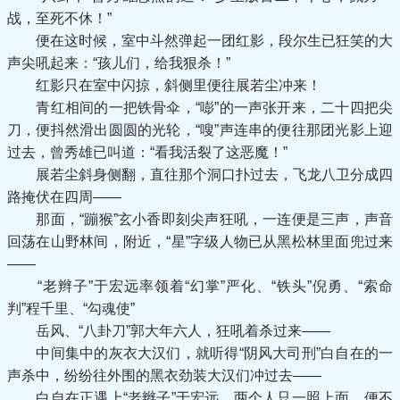
战，至死不休！”
便在这时候，室中斗然弹起一团红影，段尔生已狂笑的大
声尖吼起来：“孩儿们，给我狠杀！”
红影只在室中闪掠，斜侧里便往展若尘冲来！
青红相间的一把铁骨伞，“嘭”的一声张开来，二十四把尖
刀，便抖然滑出圆圆的光轮，“嗖”声连串的便往那团光影上迎
过去，曾秀雄已叫道：“看我活裂了这恶魔！”
展若尘斜身侧翻，直往那个洞口扑过去，飞龙八卫分成四
路掩伏在四周——
那面，“蹦猴”玄小香即刻尖声狂吼，一连便是三声，声音
回荡在山野林间，附近，“星”字级人物已从黑松林里面兜过来
——
“老辫子”于宏远率领着“幻掌”严化、“铁头”倪勇、“索命
判”程千里、“勾魂使”
岳风、“八卦刀”郭大年六人，狂吼着杀过来——
中间集中的灰衣大汉们，就听得“阴风大司刑”白自在的一
声杀中，纷纷往外围的黑衣劲装大汉们冲过去——
白自在正遇上“老辫子”于宏远，两个人只一照上面，便不