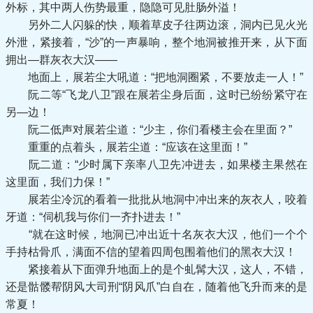
外标，其中两人伤势最重，隐隐可见肚肠外溢！
另外二人闪躲的快，顺着草皮子往两边滚，洞内已见火光
外泄，紧接着，“沙”的一声暴响，整个地洞被推开来，从下面
拥出—群灰衣大汉——
地面上，展若尘大吼道：“把地洞圈紧，不要放走一人！”
阮二等“飞龙八卫”跟在展若尘身后面，这时已纷纷紧守在
另—边！
阮二低声对展若尘道：“少主，你们看楼主会在里面？”
重重的点着头，展若尘道：“应该在这里面！”
阮二道：“少时属下亲率八卫先冲进去，如果楼主果然在
这里面，我们力保！”
展若尘冷沉的看着一批批从地洞中冲出来的灰衣人，咬着
牙道：“伺机我与你们一齐扑进去！”
“就在这时候，地洞已冲出近十名灰衣大汉，他们一个个
手持枯骨爪，满面不信的望着四周包围着他们的黑衣大汉！
紧接着从下面弹升地面上的是个虬髯大汉，这人，不错，
还是骷髅帮阴风大司刑“阴风爪”白自在，随着他飞升而来的是
常夏！