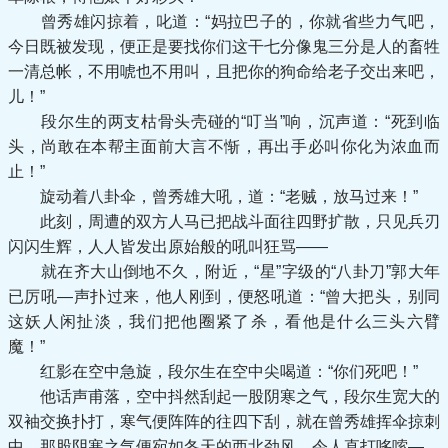
曾秀雄闪掠着，叱道：“妈拉巴子的，你就省些力气吧，
今日既被发现，便正是要找你们这干七分像鬼三分是人的畜牲
一清总帐，不用唬也不用叫，且把你的狗命给老子交出来吧，
儿！”
段尔生的两支枯骨头壳碰的“叮当”响，沉声道：“死到临
头，尚敢在本帮主面前大言不惭，再出手必叫你化为浓血而
止！”
旋动着八卦伞，曾秀雄大吼，道：“老贼，放马过来！”
此刻，周遭的双方人马已把战斗面往四野扩散，只见兵刃
闪闪生辉，人人皆发出原始般的吼叫狂骂——
就在齐大山倒地不久，附近，“星”字级的“八卦刀”郭大年
已厉吼—声扑过来，他人刚到，便怒吼道：“曾大把头，别同
这妖人闲扯淡，我们把他圈紧了杀，看他是什么三头六臂
魔！”
红影在空中急旋，段尔生在空中尖喝道：“你们死吧！”
他话声甫落，空中抖然刮起一股阴寒之气，段尔生宽大的
双袖交换扑打，寒气便阵阵的往四下刮，就在曾秀雄挥伞掠刺
中，那股阴寒之气便宛如冬天的西北劲风，令人直打哆嗦—