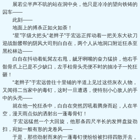
展若尘半声不吭的站在洞中央，他只是冷冷的望向铁铸的
囚车——
此刻——
地面上的搏杀正如火如荼！
“星”字级大把头“老辫子”于宏远正挥动着一把关东大砍刀
迎战骷髅帮的阴风大司刑白自在，两个人从地洞口附近狂杀至
黑松林边——
白自在抖动着虬髯左右甩，龇牙咧嘴的奋力猛拚，他右手
骷骨爪上已是不少缺口，左手枯骨头壳便不时的抽冷子一抡狂
砸！
“老辫子”于宏远曾往十里铺的半道上见过这些灰衣人物，
又闻得二当家中的毒钉，这时一旦遭遇，便特别小心敌人的手
中的头壳——
就在他一抡狂杀中，白自在突然厉吼着腾身而起，人在半
空，漫天雨点似的洒射出一蓬毒骨钉！
于宏远猛然一个大回旋，他那条四尺半长的发辫盘旋劲
扫，宛如一般有形的龙卷风——
于是，那些劲射而来的一蓬毒钉便纷纷被扫得四散开去，