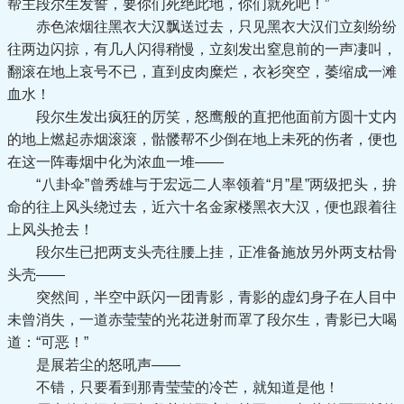
帮主段尔生发誓，要你们死绝此地，你们就死吧！”
赤色浓烟往黑衣大汉飘送过去，只见黑衣大汉们立刻纷纷
往两边闪掠，有几人闪得稍慢，立刻发出窒息前的一声凄叫，
翻滚在地上哀号不已，直到皮肉糜烂，衣衫突空，萎缩成一滩
血水！
段尔生发出疯狂的厉笑，怒鹰般的直把他面前方圆十丈内
的地上燃起赤烟滚滚，骷髅帮不少倒在地上未死的伤者，便也
在这一阵毒烟中化为浓血一堆——
“八卦伞”曾秀雄与于宏远二人率领着“月”星”两级把头，拚
命的往上风头绕过去，近六十名金家楼黑衣大汉，便也跟着往
上风头抢去！
段尔生已把两支头壳往腰上挂，正准备施放另外两支枯骨
头壳——
突然间，半空中跃闪一团青影，青影的虚幻身子在人目中
未曾消失，一道赤莹莹的光花迸射而罩了段尔生，青影已大喝
道：“可恶！”
是展若尘的怒吼声——
不错，只要看到那青莹莹的冷芒，就知道是他！