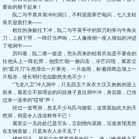
要命的狠干起来！
阮二与平畏并肩冲向洞口，不料迎面寒芒电闪，七八支枯
骨爪迎面打来——
粗壮的身躯往下冲，阮二与平畏手中的双刃利斧与牛角尖
刀，上挑下劈，一阵叮当声响，二人像推倒一座人墙似的冲进
了地洞中——
厉叫着，阮二甫一挺进，兜头而来的枯骨爪似是不要命的
往他头上一阵乱劈，他慌忙朝一侧闪击，冷芒闪现，展若尘
的“霜月刀”斗然滑出一片寒光．一片血雨，标溅得两边墙上一
片殷赤，使长明灯也似黯然失色不少！
“飞龙八卫”冲入洞中，只见四五个灰衣大汉又匆匆的迎上
前来，展若尘不加理会的闪掠身子直往洞中冲，身后面，已传
过来一连串的“哎呀”声！
经过一道弯洞，忽见不少马匹与骆驼，这里面如此大的天
然洞，倒是令人连连称奇不已！
展若尘一见此处已是尽头，立刻绕向原路，沿途发现竟然
在支锅造饭，只是灰衣人全不见了！
愣然回头，展若尘向紧紧跟着的阮二，道：“难道楼主不