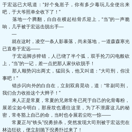
于宏远已大吼道：“好个兔崽子，你有多少毒玩儿全使出来
吧，于大爷照单全收下了！”
落地一个腾翻，白自在横起枯骨爪迎上，“当”的一声脆
响，几乎被于宏远击脱出手—
—
就在这时，凌空一条人影暴落，尚未落地，一道森森寒光
已直卷于宏远——
于宏远脚步猝错，人已绕了半个弧，双手抡刀闪电般砍
上，“当”的一记，差一点把那人家伙砍脱手！
那人顺势闪出两丈，猛回头，他又叫道：“大司刑，你没
事吧！”
错步闪向外的白自在，立刻双肩晃动，道：“常副司刑，
我们合力收拾这个大辫子！”
来人正是常夏，常夏的兄弟常冬已死于自己的化骨毒粉，
展若尘如今明白，那座坟也通往这里，为了不泄露这儿的秘
密，常冬豁上自己的命，当时也令展若尘吃一惊——
常夏正与“铁头”倪勇拚杀，突然发现大司刑被于宏远兜在
林边狂砍，便立刻抛下倪勇扑过来了！