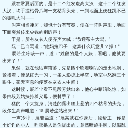
跟在常夏后面的，是十二个红发瘦高大汉，这十二个红发
大汉，均手握枯骨爪与一支枯骨头壳，一到地面上便狂跳不已
的呱呱大叫——
叫声相当凄厉，却也十分有节奏，便在一阵叫声里，地面
下面突然传来尖锐的喇叭声！
于是，所有灰衣人便齐声大喊：“恭迎帮主大驾。”
阮二已自骂道：“他妈拉巴子，这算什么玩意儿？操！”
展若尘冷咳一声，道：“姓段的是个人妖，看吧，他就要
出来了！”
果然，就在他话声甫落，先是四个吹着喇叭的走出地洞，
紧接着，便见红光一闪，一条人影掠上半空，地室中怒翻三个
跟斗，毫无声息的便落在灰衣人中间！
这时候，展若尘看不见段芳姑出来，他心中暗暗吃惊，如
果由段芳姑挟持着义母，便棘手了！
猛的—个大旋身，清楚的露出腰上悬的四个枯骨的头壳，
段尔生高声吼道：“叫展若尘站出来！”
一声冷哼，展若尘道：“展某就在你身后，段帮主，你是
个奸诈的小人，昨夜换人是你提出的，竟然暗施手脚，以假乱