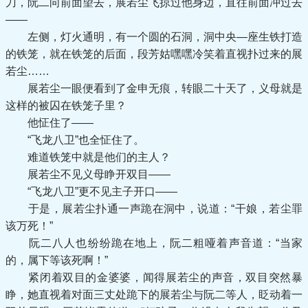
刀，阮二向前面望去，展若尘飞掠过他身边，直往前面冲过去
——
左侧，灯火通明，有一个圆的石洞，洞中央—座生铁打造
的铁笼，就在铁笼的后面，段芳姑嘿嘿冷笑着直视扑过来的展
若尘……
展若尘一眼便看到了金申无痕，转眼二十天了，义母就是
这样的被囚在铁笼子里？
他怔住了——
“飞龙八卫”也全怔住了。
难道铁笼中就是他们的主人？
展若尘不见义母睁开双目——
“飞龙八卫”更不见主子开口——
于是，展若尘扑通一声跪在洞中，说道：“干娘，若尘罪
该万死！”
阮二八人也纷纷跪在地上，阮二粗哑着声音道：“当家
的，属下等该死啊！”
紧闭着双目的金婆婆，闻得展若尘的声音，双目突然暴
睁，她直视着对面三丈处跪下的展若尘与阮二等人，眨动着一