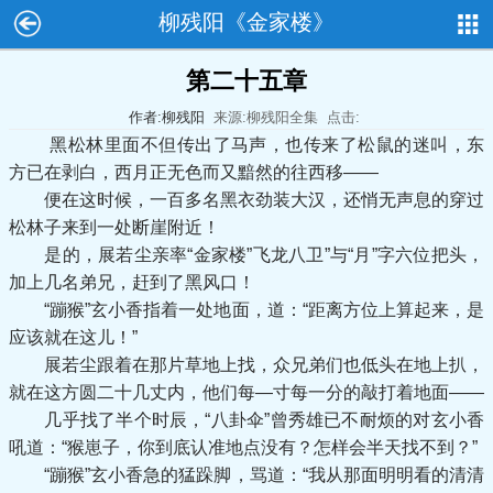
柳残阳《金家楼》
第二十五章
作者:柳残阳
来源:柳残阳全集
点击:
黑松林里面不但传出了马声，也传来了松鼠的迷叫，东
方已在剥白，西月正无色而又黯然的往西移——
便在这时候，一百多名黑衣劲装大汉，还悄无声息的穿过
松林子来到一处断崖附近！
是的，展若尘亲率“金家楼”飞龙八卫”与“月”字六位把头，
加上几名弟兄，赶到了黑风口！
“蹦猴”玄小香指着一处地面，道：“距离方位上算起来，是
应该就在这儿！”
展若尘跟着在那片草地上找，众兄弟们也低头在地上扒，
就在这方圆二十几丈内，他们每—寸每一分的敲打着地面——
几乎找了半个时辰，“八卦伞”曾秀雄已不耐烦的对玄小香
吼道：“猴崽子，你到底认准地点没有？怎样会半天找不到？”
“蹦猴”玄小香急的猛跺脚，骂道：“我从那面明明看的清清