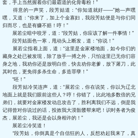
套，手上当然握着你们最霸道的化骨毒粉！”
得意的一声笑，段芳姑道：“你知道就好——”她—声嘿
嘿，又道：“你来了，加上个金寡妇，我段芳姑便是与你们同
归而尽，也是有赚不赔！哼！”
展若尘暗中咬牙，道：“段芳姑，你应该了解一件事情！”
段芳姑面色一寒，甩动头上断发，道：“你说！”
展若尘指着上面，道：“这里是金家楼地面，如今你们的
藏身之处已被发现，除了放手一搏之外，只怕这里已无你们容
身之地，我劝你还是放明白些，快去劝你老爹，放下屠刀，此
其时也，更免得多杀生命，多造罪孽！”
“呸！”
段芳姑冷笑连声，道：“展若尘，你在说笑，你以为辽北
地面上就是我们眼前这些人？哼！你错了，比此地多数倍的兄
弟们，就要对金家楼发动总攻击了，胜利离我们不远，倒是我
记得曾对你说过的话，投效我大漠骷髅帮来吧！识时务者为俊
杰，展若尘，我还是会以身相许的！”
展若尘冷笑道！
“段芳姑，你倒真是个自信狂的人，反想劝起我来了，真