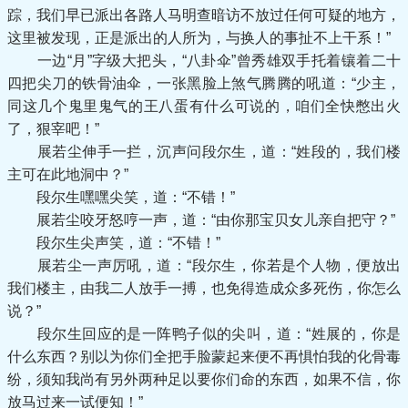
踪，我们早已派出各路人马明查暗访不放过任何可疑的地方，
这里被发现，正是派出的人所为，与换人的事扯不上干系！”
一边“月”字级大把头，“八卦伞”曾秀雄双手托着镶着二十
四把尖刀的铁骨油伞，一张黑脸上煞气腾腾的吼道：“少主，
同这几个鬼里鬼气的王八蛋有什么可说的，咱们全快憋出火
了，狠宰吧！”
展若尘伸手一拦，沉声问段尔生，道：“姓段的，我们楼
主可在此地洞中？”
段尔生嘿嘿尖笑，道：“不错！”
展若尘咬牙怒哼一声，道：“由你那宝贝女儿亲自把守？”
段尔生尖声笑，道：“不错！”
展若尘一声厉吼，道：“段尔生，你若是个人物，便放出
我们楼主，由我二人放手一搏，也免得造成众多死伤，你怎么
说？”
段尔生回应的是一阵鸭子似的尖叫，道：“姓展的，你是
什么东西？别以为你们全把手脸蒙起来便不再惧怕我的化骨毒
纷，须知我尚有另外两种足以要你们命的东西，如果不信，你
放马过来一试便知！”