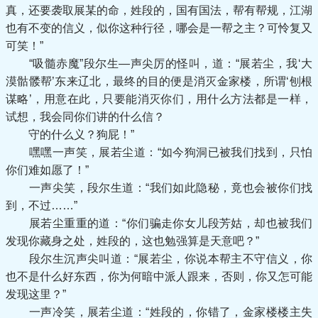
真，还要袭取展某的命，姓段的，国有国法，帮有帮规，江湖
也有不变的信义，似你这种行径，哪会是一帮之主？可怜复又
可笑！”
“吸髓赤魔”段尔生—声尖厉的怪叫，道：“展若尘，我‘大
漠骷髅帮’东来辽北，最终的目的便是消灭金家楼，所谓‘刨根
谋略’，用意在此，只要能消灭你们，用什么方法都是一样，
试想，我会同你们讲的什么信？
守的什么义？狗屁！”
嘿嘿一声笑，展若尘道：“如今狗洞已被我们找到，只怕
你们难如愿了！”
一声尖笑，段尔生道：“我们如此隐秘，竟也会被你们找
到，不过……”
展若尘重重的道：“你们骗走你女儿段芳姑，却也被我们
发现你藏身之处，姓段的，这也勉强算是天意吧？”
段尔生沉声尖叫道：“展若尘，你说本帮主不守信义，你
也不是什么好东西，你为何暗中派人跟来，否则，你又怎可能
发现这里？”
一声冷笑，展若尘道：“姓段的，你错了，金家楼楼主失