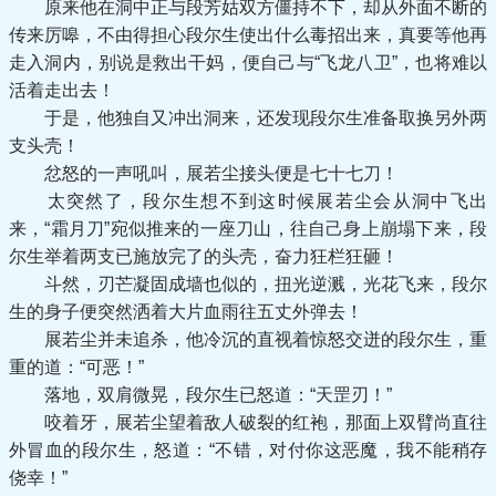
原来他在洞中正与段芳姑双方僵持不下，却从外面不断的
传来厉嗥，不由得担心段尔生使出什么毒招出来，真要等他再
走入洞内，别说是救出干妈，便自己与“飞龙八卫”，也将难以
活着走出去！
于是，他独自又冲出洞来，还发现段尔生准备取换另外两
支头壳！
忿怒的一声吼叫，展若尘接头便是七十七刀！
太突然了，段尔生想不到这时候展若尘会从洞中飞出
来，“霜月刀”宛似推来的一座刀山，往自己身上崩塌下来，段
尔生举着两支已施放完了的头壳，奋力狂栏狂砸！
斗然，刃芒凝固成墙也似的，扭光逆溅，光花飞来，段尔
生的身子便突然洒着大片血雨往五丈外弹去！
展若尘并未追杀，他冷沉的直视着惊怒交迸的段尔生，重
重的道：“可恶！”
落地，双肩微晃，段尔生已怒道：“天罡刃！”
咬着牙，展若尘望着敌人破裂的红袍，那面上双臂尚直往
外冒血的段尔生，怒道：“不错，对付你这恶魔，我不能稍存
侥幸！”