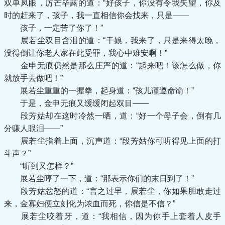
双单凤眼，厉芒毕露的道：“好孩子，你没有令我失望，你及
时的赶来了，孩子，我一直相信你会找来，只是——
孩子，一定苦了你了！”
展若尘双目含泪的道：“干娘，我来了，只是来得太晚，
没得倒让你老人家在此受罪，我心中难安啊！”
金申无痕仍然是那么庄严的道：“起来吧！该怎么做，你
就放手去做吧！”
展若尘重重的一握拳，起身道：“孩儿谨遵命谕！”
于是，金申无痕又缓缓闭起双目——
段芳姑却在这时冷然一晒，道：“好一个母子会，倒有几
分赚人眼泪——”
展若尘指着上面，沉声道：“段芳姑你可听得见上面的打
斗声？”
“听到又怎样？”
展若尘哼了一下，道：“那表示你们的末日到了！”
段芳姑忿怒的道：“言之过早，展若尘，你如果胆敢走过
来，金寡妇便立刻化为浓血而死，你信是不信？”
展若尘咬着牙，道：“我相信，因为你手上套着人皮手