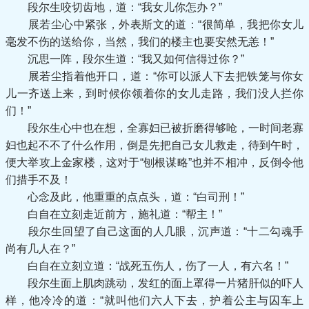
段尔生咬切齿地，道：“我女儿你怎办？”
展若尘心中紧张，外表斯文的道：“很简单，我把你女儿
毫发不伤的送给你，当然，我们的楼主也要安然无恙！”
沉思一阵，段尔生道：“我又如何信得过你？”
展若尘指着他开口，道：“你可以派人下去把铁笼与你女
儿一齐送上来，到时候你领着你的女儿走路，我们没人拦你
们！”
段尔生心中也在想，全寡妇已被折磨得够呛，一时间老寡
妇也起不不了什么作用，倒是先把自己女儿救走，待到午时，
便大举攻上金家楼，这对于“刨根谋略”也并不相冲，反倒令他
们措手不及！
心念及此，他重重的点点头，道：“白司刑！”
白自在立刻走近前方，施礼道：“帮主！”
段尔生回望了自己这面的人几眼，沉声道：“十二勾魂手
尚有几人在？”
白自在立刻立道：“战死五伤人，伤了一人，有六名！”
段尔生面上肌肉跳动，发红的面上罩得一片猪肝似的吓人
样，他冷冷的道：“就叫他们六人下去，护着公主与囚车上