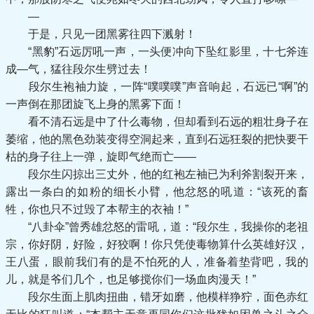
—
于是，只见一团黑雾往四下溅射！
“黑豹”石远厉吼一声，一头便冲向下坠红影里，十七斧连
成—气，猛往段尔生劈过去！
段尔生袍袖力旋，一阵“噗噗噗”声音响起，石远已“啊”的
一声倒在那团旋飞上身的黑雾下面！
看不清石远是中了什么毒物，但却看到石远的粗壮身子在
萎缩，他的黑色劲装变得空洞起来，直到石远狂裂的把快要干
枯的身子往上一弹，旋即气绝而亡——
段尔生闪掠出三丈外，他的红袍左袖已为利斧割裂开来，
露出一条白的如粉的细长小臂，他忿怒的吼道：“该死的畜
牲，你也只不过毁了本帮主的衣袖！”
“八卦伞”曾秀雄忿怒的雷吼，道：“段尔生，我操你的老祖
宗，你好阴，好险，好狡啊！你只凭使毒物算什么英雄好汉，
王八蛋，眼前我们有的是不怕死的人，准备着垫背吧，我的
儿，就是爷们几个，也足够搅你们一场血肉漫天！”
段尔生面上肌肉扭曲，错牙如磨，他模样狰狞，面色赤红