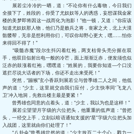
展若尘冷冷的一晒，道：“不论你有什么毒物，今日我们
全接下了，姓段的，你受了尤奴奴等人的诱惑，妄想谋我金家
楼的美梦即将因这一战而化为泡影！”他一顿，又道：“你应该
知道尤奴奴那人物，他们乃是败兵之将，丧家之犬，北上大漠
骷髅帮，无非是想利用你们，可叹你却野心更大，嘿……怕你
来得回不得了！”
“吸髓赤魔”段尔生抖闪着红袍，两支枯骨头壳分握在双
手，他双目似射出电一般的冷芒，面上渐渐泛赤，便发须也似
泛赤的鼓涨着红袍，嘿嘿道：“姓展的，我要你知道—个口没
遮拦尽说大话者的下场，你还不走出来受死！”
突然，“蹦猴”玄小香跃到展若尘与曾季雄二人之间，他低
声的道：“少主，这里就交由我们应付，少主快率同‘飞龙八
卫’冲入地洞，先救出楼主最是要紧！”
曾秀雄也同意的点着头，道：“少主，我以为也是这样！”
展若尘望望月字级的六位把头，他重重的低声道：“曾把
头，一经交上手，立刻以暗语通知支援的“星”字级六位把头加
入战团，这里就由你们处理了！”
“八卦伞”曾秀雄忿然的道：“少主放百二十个心，戮力一