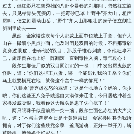
过去，但红影只在曾秀雄的八卦伞暴卷的刹那间，忽然往左旋
去，只见枯骨头壳疾闪，一把毒砂已罩上“野牛”齐大山，粗声
厉叫，便立刻震动山岳，“野牛”齐大山那粗壮的身子便立刻往
斜刺里旋去——
虽然，金家楼这次每个人都蒙上面巾也戴上手套，但齐大
山在一撮细小黑点扑面，他及时闭起双目的时候，不料那毒砂
竟穿过眼皮，击碎他的双目，那股子锥心刺痛，令他狂嗥不
已，旋即倒在地上好一阵翻滚，直到毒性入脑，毒气攻心！
段尔生那僵尸似的双目阴沉沉的一瞪，口中发出厉鬼般的
怪叫，道：“你们这些王八蛋，哪一个能逃过我的击杀？你们
马上就要横死在地，就像这个蛮牛一样的惨死！”
“八卦伞”曾秀雄忿怒的骂道：“这是什么地方？妈的，你少
唬，你们这些王八兔子贼远自大漠偷来辽北，今日居然冲着金
家楼发威卖狠，我看你这大魔头是患了失心疯了！”
两只眼珠子似是前后一突一缩，段尔生面色赤红的大声尖
吼，道：“本帮主选定今日是个黄道吉日，金家楼即将为我所
拥有，对于你们这些残党余孽，釜底游魂，正好一举开刀，斩
草除根，博他娘个好彩头！”