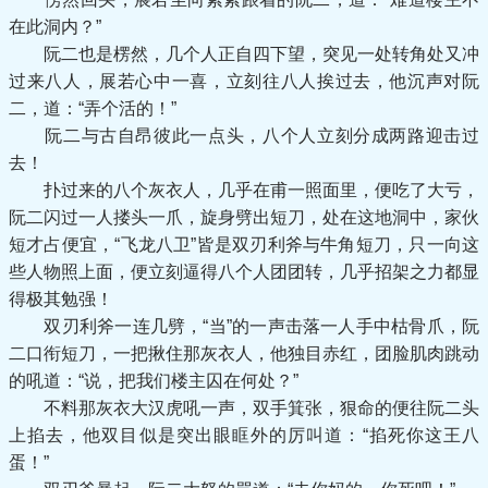
在此洞内？”
阮二也是楞然，几个人正自四下望，突见一处转角处又冲
过来八人，展若心中一喜，立刻往八人挨过去，他沉声对阮
二，道：“弄个活的！”
阮二与古自昂彼此一点头，八个人立刻分成两路迎击过
去！
扑过来的八个灰衣人，几乎在甫一照面里，便吃了大亏，
阮二闪过一人搂头一爪，旋身劈出短刀，处在这地洞中，家伙
短才占便宜，“飞龙八卫”皆是双刃利斧与牛角短刀，只一向这
些人物照上面，便立刻逼得八个人团团转，几乎招架之力都显
得极其勉强！
双刃利斧一连几劈，“当”的一声击落一人手中枯骨爪，阮
二口衔短刀，一把揪住那灰衣人，他独目赤红，团脸肌肉跳动
的吼道：“说，把我们楼主囚在何处？”
不料那灰衣大汉虎吼一声，双手箕张，狠命的便往阮二头
上掐去，他双目似是突出眼眶外的厉叫道：“掐死你这王八
蛋！”