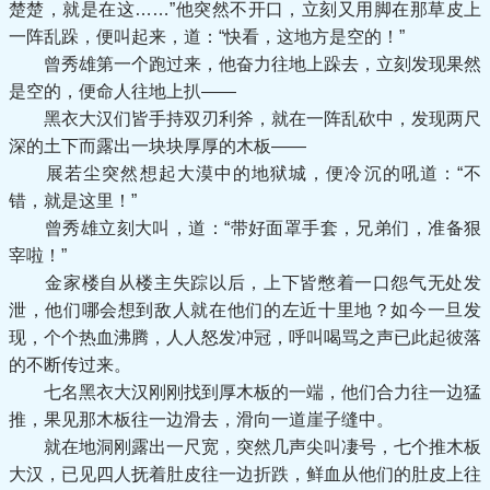
楚楚，就是在这……”他突然不开口，立刻又用脚在那草皮上
一阵乱跺，便叫起来，道：“快看，这地方是空的！”
曾秀雄第一个跑过来，他奋力往地上跺去，立刻发现果然
是空的，便命人往地上扒——
黑衣大汉们皆手持双刃利斧，就在一阵乱砍中，发现两尺
深的土下而露出一块块厚厚的木板——
展若尘突然想起大漠中的地狱城，便冷沉的吼道：“不
错，就是这里！”
曾秀雄立刻大叫，道：“带好面罩手套，兄弟们，准备狠
宰啦！”
金家楼自从楼主失踪以后，上下皆憋着一口怨气无处发
泄，他们哪会想到敌人就在他们的左近十里地？如今一旦发
现，个个热血沸腾，人人怒发冲冠，呼叫喝骂之声已此起彼落
的不断传过来。
七名黑衣大汉刚刚找到厚木板的一端，他们合力往一边猛
推，果见那木板往一边滑去，滑向一道崖子缝中。
就在地洞刚露出一尺宽，突然几声尖叫凄号，七个推木板
大汉，已见四人抚着肚皮往一边折跌，鲜血从他们的肚皮上往