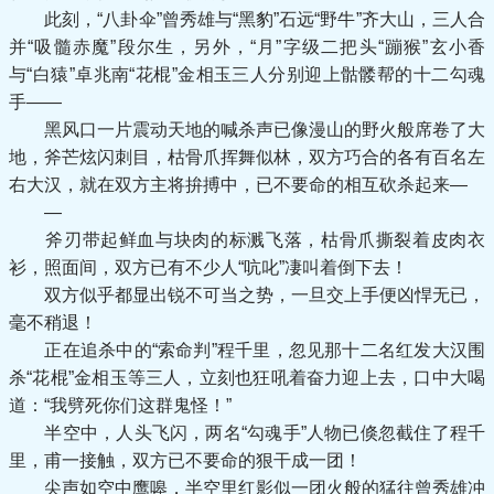
此刻，“八卦伞”曾秀雄与“黑豹”石远“野牛”齐大山，三人合
并“吸髓赤魔”段尔生，另外，“月”字级二把头“蹦猴”玄小香
与“白猿”卓兆南“花棍”金相玉三人分别迎上骷髅帮的十二勾魂
手——
黑风口一片震动天地的喊杀声已像漫山的野火般席卷了大
地，斧芒炫闪刺目，枯骨爪挥舞似林，双方巧合的各有百名左
右大汉，就在双方主将拚搏中，已不要命的相互砍杀起来—
—
斧刃带起鲜血与块肉的标溅飞落，枯骨爪撕裂着皮肉衣
衫，照面间，双方已有不少人“吭叱”凄叫着倒下去！
双方似乎都显出锐不可当之势，一旦交上手便凶悍无已，
毫不稍退！
正在追杀中的“索命判”程千里，忽见那十二名红发大汉围
杀“花棍”金相玉等三人，立刻也狂吼着奋力迎上去，口中大喝
道：“我劈死你们这群鬼怪！”
半空中，人头飞闪，两名“勾魂手”人物已倏忽截住了程千
里，甫一接触，双方已不要命的狠干成一团！
尖声如空中鹰嗥，半空里红影似一团火般的猛往曾秀雄冲