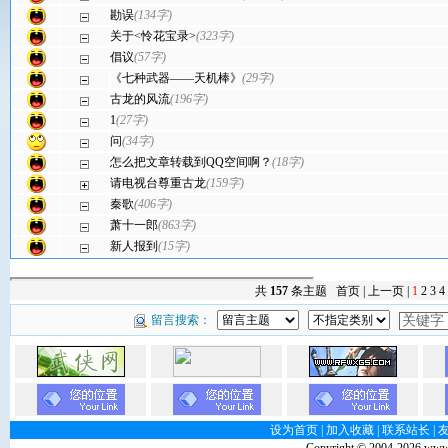
勘误
(134字)
关于<怜花宝录>
(323字)
倡议
(57字)
《七种武器——天机棒》
(29字)
古龙的风流
(196字)
1
(27字)
问
(34字)
怎么把文章转载到QQ空间啊？
(18字)
请电视台尊重古龙
(159字)
秦歌
(406字)
萧十一郎
(863字)
新人报到
(15字)
共
157
条主题 首页 | 上一页 |
1
2
3
4
留言搜索：
设为首页
|
加入收藏
|
联系站长
|