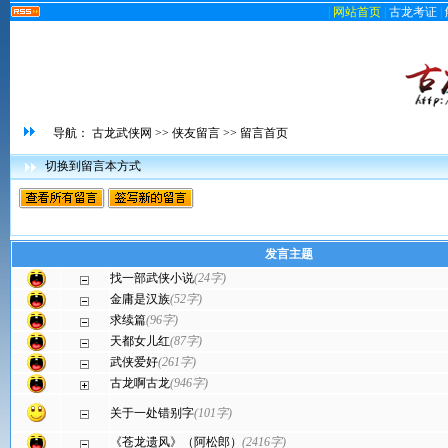
|
网站首页
|
古龙考证
|
导航：
古龙武侠网
>>
侠友留言
>> 留言首页
切换到留言本方式
发言主题
找一部武侠小说
(24字)
金庸是汉族
(52字)
求续篇
(96字)
天都女儿红
(87字)
武侠爱好
(261字)
古龙啊古龙
(946字)
关于一处错别字
(101字)
《苍龙遗风》（阿松郎）
(2416字)