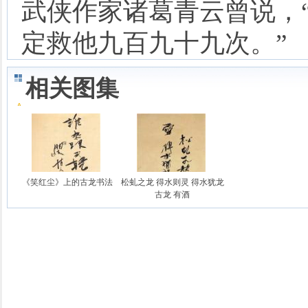
武侠作家诸葛青云曾说，
定救他九百九十九次。”
相关图集
《笑红尘》上的古龙书法
松虬之龙 得水则灵 得水犹龙
古龙 有酒