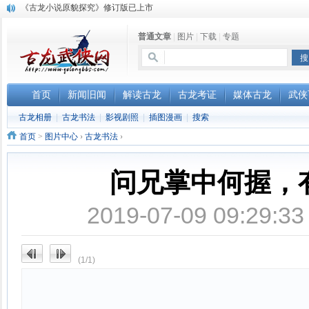
顾雪衣《古龙武侠小说知见录》上市
“武侠书库”查缺补漏活动圆满结束
普通文章
|
图片
|
下载
|
专题
首页
新闻旧闻
解读古龙
古龙考证
媒体古龙
武侠
古龙相册
|
古龙书法
|
影视剧照
|
插图漫画
|
搜索
首页
>
图片中心
›
古龙书法
›
问兄掌中何握，
2019-07-09 09:29
(1/1)