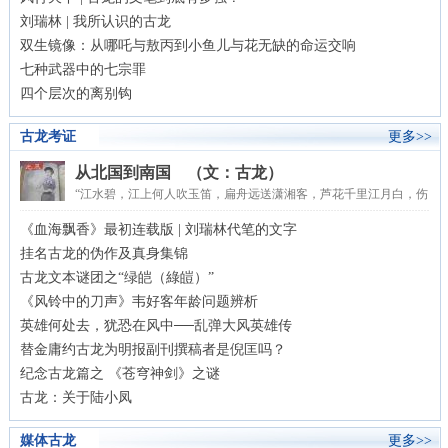
刘瑞林 | 我所认识的古龙
双生镜像：从哪吒与敖丙到小鱼儿与花无缺的命运交响
七种武器中的七宗罪
四个层次的离别钩
古龙考证
更多>>
从北国到南国 （文：古龙）
“江水碧，江上何人吹玉笛，扁舟远送潇湘客，芦花千里江月白，伤
行色，来朝便是关山隔。”……铿走了，带走了他忧郁的...
《血海飘香》最初连载版 | 刘瑞林代笔的文字
挂名古龙的伪作及真身集锦
古龙文本谜团之“绿皑（綠皚）”
《风铃中的刀声》韦好客年龄问题辨析
英雄何处去，犹恐在风中──乱弹大风英雄传
替金庸约古龙为明报副刊撰稿者是倪匡吗？
纪念古龙篇之 《苍穹神剑》之谜
古龙：关于陆小凤
媒体古龙
更多>>