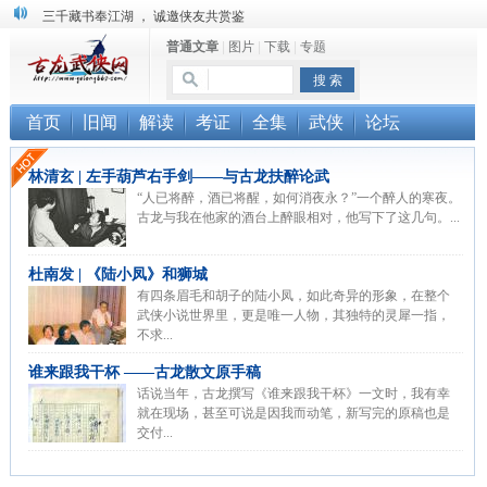
三千藏书奉江湖 ， 诚邀侠友共赏鉴
普通文章
|
图片
|
下载
|
专题
“武侠书库”查缺补漏活动圆满结束
珠海《古龙作品集》PDF扫描版分享
首页
旧闻
解读
考证
全集
武侠
论坛
林清玄 | 左手葫芦右手剑——与古龙扶醉论武
“人已将醉，酒已将醒，如何消夜永？”一个醉人的寒夜。
古龙与我在他家的酒台上醉眼相对，他写下了这几句。...
杜南发 | 《陆小凤》和狮城
有四条眉毛和胡子的陆小凤，如此奇异的形象，在整个
武侠小说世界里，更是唯一人物，其独特的灵犀一指，
不求...
谁来跟我干杯 ——古龙散文原手稿
话说当年，古龙撰写《谁来跟我干杯》一文时，我有幸
就在现场，甚至可说是因我而动笔，新写完的原稿也是
交付...