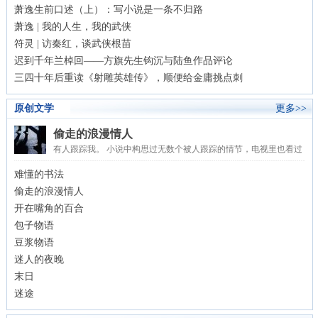
萧逸生前口述（上）：写小说是一条不归路
萧逸 | 我的人生，我的武侠
符灵 | 访秦红，谈武侠根苗
迟到千年兰棹回——方旗先生钩沉与陆鱼作品评论
三四十年后重读《射雕英雄传》，顺便给金庸挑点刺
原创文学
更多>>
偷走的浪漫情人
有人跟踪我。 小说中构思过无数个被人跟踪的情节，电视里也看过
数不清的片段，大都不以为然。但是自己真的被人跟踪时...
难懂的书法
偷走的浪漫情人
开在嘴角的百合
包子物语
豆浆物语
迷人的夜晚
末日
迷途