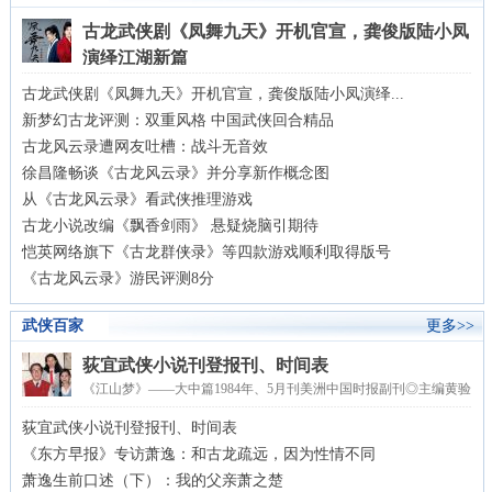
古龙武侠剧《凤舞九天》开机官宣，龚俊版陆小凤
演绎江湖新篇
3月6日，内蒙古阿拉善，由柠萌影视、青柠萌与腾讯视频联合出品的S+级古装
古龙武侠剧《凤舞九天》开机官宣，龚俊版陆小凤演绎...
武侠大剧《凤舞九天》正式拉开拍摄帷幕。这部...
新梦幻古龙评测：双重风格 中国武侠回合精品
古龙风云录遭网友吐槽：战斗无音效
徐昌隆畅谈《古龙风云录》并分享新作概念图
从《古龙风云录》看武侠推理游戏
古龙小说改编《飘香剑雨》 悬疑烧脑引期待
恺英网络旗下《古龙群侠录》等四款游戏顺利取得版号
《古龙风云录》游民评测8分
武侠百家
更多>>
荻宜武侠小说刊登报刊、时间表
《江山梦》——大中篇1984年、5月刊美洲中国时报副刊◎主编黄验
《七巧神鞭彩虹剑》－中篇－1982年、9月刊美洲中国时...
荻宜武侠小说刊登报刊、时间表
《东方早报》专访萧逸：和古龙疏远，因为性情不同
萧逸生前口述（下）：我的父亲萧之楚