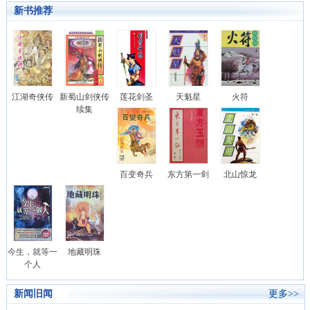
新书推荐
江湖奇侠传
新蜀山剑侠传
莲花剑圣
天魁星
火符
续集
百变奇兵
东方第一剑
北山惊龙
今生，就等一
地藏明珠
个人
新闻旧闻
更多>>