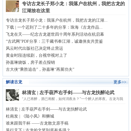
专访古龙长子郑小龙：我落户在杭州，我把古龙的
江湖放在这里
西湖的春色美如图画，但世上又有谁能画得出西湖的春色？你路过杭州，若不
专访古龙长子郑小龙：我落户在杭州，我把古龙的江湖...
到西湖去逛一逛，实在是虚度一生。半个世纪前...
下载 | 一个迟到了二十多年的分享：珠海《古龙作品...
飞龙在天——纪念古龙逝世四十周年系列活动在杭启幕
“古武网”PDF分享：三千藏书奉江湖，诚邀侠友共赏鉴
风云时代出版社已决定终止营运
黄金时段连续剧，台视华视对上了
孙嘉琳烧饭，房子差点报销
古大侠“乘胜追击”，孙嘉琳“再展功夫”
解读古龙
更多>>
林清玄 | 左手葫芦右手剑——与古龙扶醉论武
“人已将醉，酒已将醒，如何消夜永？”一个醉人的寒夜。古龙与我
在他家的酒台上醉眼相对，他写下了这几句。那时我们已...
林清玄 | 左手葫芦右手剑——与古龙扶醉论武
杜南发 | 《陆小凤》和狮城
谁来跟我干杯 ——古龙散文原手稿
风行天下 | 古龙的文笔到底有多强？