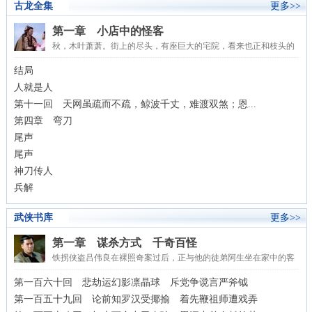
古龙全集
更多>>
第一章 小店中的怪客
秋，木叶萧萧。街上的尽头，有座巨大的宅院，看来也正和枝头的
黄叶一样，已到了将近凋落的时候。那两扇朱漆大门，几乎...
结局
人就是人
第十一回 天网虽疏而不疏，鲸波千丈，难渡双煞；恩...
第四章 弯刀
尾声
尾声
神刀传人
兵解
武侠书库
更多>>
第一章 谋杀方式 千奇百怪
铁拐侠盗吕伟良在裸照奇案过后，正与他的徒弟阿生坐在家中的客
厅里，电视正放映一部关于非洲食人部落的纪录片。映到一...
第一百六十回 悲劫运幻影凛晶球 斥党争谠言严斧钺
第一百五十九回 论前知罗汉受揶揄 着先鞭祖师遭戏弄