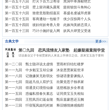
第一百五十八回 灯火下合力卫奇珍 黑洞中单身献绝艺
第一百五十七回 壁上留诗藏头露尾 筵前较技斗角钩心
第一百五十六回 致密意殷勤招嘉宾 慕盛名虔诚拜虎寨
第一百五十五回 客商遭劫一包银子 侠少压惊两个人头
第一百五十四回 彼妇何妖奇香入骨 此姝洵美娇态滞人
第一百五十三回 巧计小施奸徒入网 妖风大肆贤父受迷
古典文学
更多>>
第〇九回 恋风流情友入家塾 起嫌疑顽童闹学堂
话说秦业父子专候贾家的人来送上学择日之信。原来宝玉急于要和
秦钟相遇，却顾不得别的，遂择了后日一定上学。“后日一...
第一二〇回 甄士隐详说太虚情 贾雨村归结红楼梦
第一一九回 中乡魁宝玉却尘缘 沐皇恩贾家延世泽
第一一八回 记微嫌舅兄欺弱女 惊谜语妻妾谏痴人
第一一七回 阻超凡佳人双护玉 欣聚党恶子独承家
第一一六回 得通灵幻境悟仙缘 送慈柩故乡全孝道
第一一五回 惑偏私惜春矢素志 证同类宝玉失相知
第一一四回 王熙凤历幻返金陵 甄应嘉蒙恩还玉阙
第一一三回 忏宿冤凤姐托村妪 释旧憾情婢感痴郎