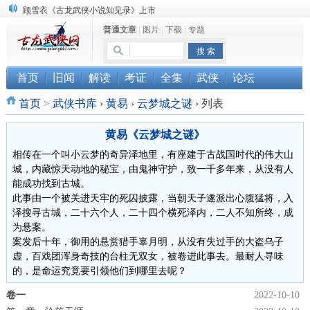
顾雪衣《古龙武侠小说知见录》上市
普通文章
|
图片
|
下载
|
专题
“武侠书库”查缺补漏活动圆满结束
《古龙小说原貌探究》修订版已上市
首页
旧闻
解读
考证
全集
武侠
论坛
首页
>
武侠书库
›
黄易
›
云梦城之谜
›
列表
黄易《云梦城之谜》
相传在一个叫小云梦的奇异泽地里，有座建于古战国时代的伟大山
城，内藏惊天动地的秘宝，由鬼神守护，致一千多年来，从没有人
能成功找到古城。
此事由一个被关进天牢的死囚披露，当朝天子遂派出心腹猛将，入
泽搜寻古城，二十六个人，二十四个横死泽内，二人不知所终，成
为悬案。
案发后十年，御用的悬赏猎手辜月明，从没有失过手的大盗乌子
虚，百戏团浑身奇技的台柱无双女，被卷进此事去。最耐人寻味
的，是命运究竟要引领他们到哪里去呢？
卷一
2022-10-10