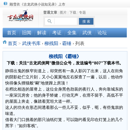
顾雪衣《古龙武侠小说知见录》上市
普通文章
|
图片
|
下载
|
专题
“武侠书库”查缺补漏活动圆满结束
《古龙小说原貌探究》修订版已上市
首页
旧闻
解读
考证
全集
武侠
论坛
首页
>
武侠书库
›
柳残阳
›
霸锤
›
列表
柳残阳《霸锤》
下载：关注“古龙武侠网”微信公众号，发送编号“807”下载本书。
静得出鬼的狭窄街道上，却突然有一条人影闪了出来，这人在街角
的阴影处伫立片刻，又小心翼翼地左右探查了一遍，以后，他动作
快得像头狸猫般“唰”地便蹿上房顶！
在栉比相连的屋脊上，这位全身黑色劲装的夜行人，奔向靠城东的
一座深沉房舍；他的身手矫健，行动无声，在滑不留手、高低不平
的屋面上奔走，像踏着宽坦大道一样。
这人的功夫在形态间透着那么一些儿不妥，似乎，呃，有些鬼祟的
味道。
借着大门口挑着的那只油纸灯笼，可以隐约看见印在灯笼上的几个
黑字：“如归客栈”。