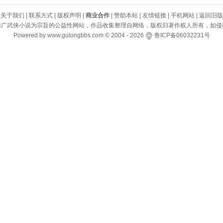
关于我们
|
联系方式
|
版权声明
|
商业合作
|
赞助本站
|
友情链接
|
手机网站
|
返回旧版
推广武侠小说为宗旨的公益性网站，作品收集整理自网络，版权归著作权人所有，如侵
Powered by
www.gulongbbs.com
©
2004 -
2026
鲁ICP备06032231号