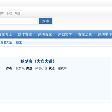
图片
|
下载
|
专题
古龙考证
媒体古龙
武侠百家
原创文学
古龙全集
武侠书库
勇者无敌
|
搜索
秋梦痕《大盗大道》
作者
：
秋梦痕
类别
：
武侠小说
状态
：连载中......