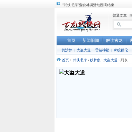
“武侠书库”查缺补漏活动圆满结束
《古龙小说原貌探究》修订版已上市
普通文章
|
顾雪衣《古龙武侠小说知见录》上市
首页
新闻旧闻
解读古龙
黄沙梦
|
大盗大道
|
雷链神锁
|
睥睨群伦
|
首页
>
武侠书库
›
秋梦痕
›
大盗大道
›
列表