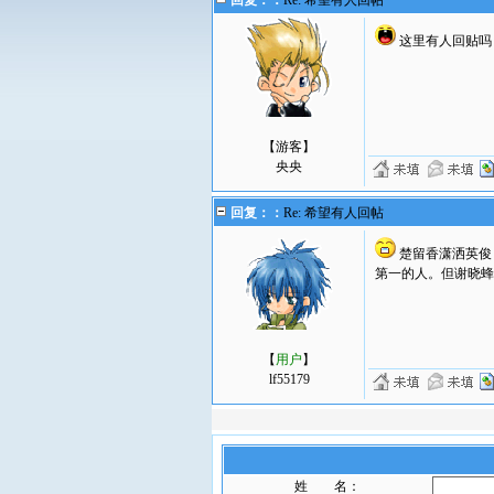
回复：：
Re: 希望有人回帖
这里有人回贴吗
【游客】
央央
回复：：
Re: 希望有人回帖
楚留香潇洒英俊
第一的人。但谢晓蜂
【
用户
】
lf55179
姓 名：