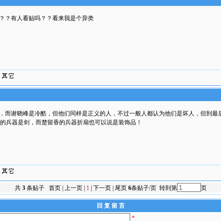
？？有人看贴吗？？看来我是个异类
，而谢晓峰是冷酷，但他们同样是正义的人，不过一般人都认为他们是坏人，但到最
的兵器是剑，而楚留香的兵器折扇也可以说是装饰品！
共
3
条贴子 首页 | 上一页 |
1
| 下一页 | 尾页
6
条贴子/页 转到第
页
回 复 留 言
*