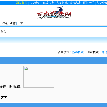
|
网站首页
|
古龙考证
|
解读古龙
|
古龙影视
|
武侠名家
|
原创文学
|
古龙全
见
|
讨论
|
注意
|
下载
|
看留言
留言模式：
游客模式
查看模式：
讨
留香 谢晓锋