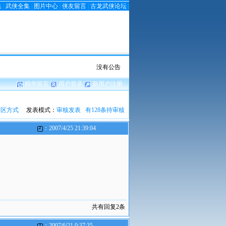
集
|
武侠全集
|
图片中心
|
侠友留言
|
古龙武侠论坛
|
没有公告
精华留言
用户登录
新用户注册
论区方式
发表模式：
审核发表 有128条待审核
：2007/4/25 21:39:04
共有回复2条
：2007/6/21 0:37:35