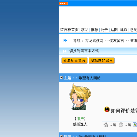
|
留言板首页
|
求助
|
推荐
|
公告
|
贴图
|
建议
|
意
导航：
古龙武侠网
>>
侠友留言
>> 查
切换到留言本方式
主题：：
希望有人回帖
如何评价楚
【
用户
】
独孤逸人