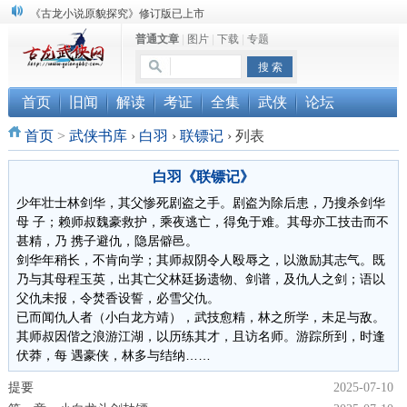
《古龙小说原貌探究》修订版已上市
普通文章
|
图片
|
下载
|
专题
顾雪衣《古龙武侠小说知见录》上市
“武侠书库”查缺补漏活动圆满结束
首页
旧闻
解读
考证
全集
武侠
论坛
首页
>
武侠书库
›
白羽
›
联镖记
›
列表
白羽《联镖记》
少年壮士林剑华，其父惨死剧盗之手。剧盗为除后患，乃搜杀剑华
母 子；赖师叔魏豪救护，乘夜逃亡，得免于难。其母亦工技击而不
甚精，乃 携子避仇，隐居僻邑。
剑华年稍长，不肯向学；其师叔阴令人殴辱之，以激励其志气。既
乃与其母程玉英，出其亡父林廷扬遗物、剑谱，及仇人之剑；语以
父仇未报，令焚香设誓，必雪父仇。
已而闻仇人者（小白龙方靖），武技愈精，林之所学，未足与敌。
其师叔因偕之浪游江湖，以历练其才，且访名师。游踪所到，时逢
伏莽，每 遇豪侠，林多与结纳……
提要
2025-07-10