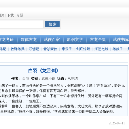
图片
|
下载
|
专题
古龙考证
媒体古龙
武侠百家
原创文学
古龙全集
武侠书库
雄记
|
牧野雄风
|
联镖记
|
青衫豪侠
|
摩云手
|
剑底惊螟
|
河朔七雄
|
雄娘子
|
白羽《龙舌剑》
作者
：
白羽
类别
：
武侠小说
状态
：已完结
地来了一群人，前面领头的是一个骑马的人，振吭高呼“达！摩！”声音沉宏，野外无
阴县永胜镖局保的一支镖，保得有四万两白银，径奔郑州。
位叫作潘景林，一个叫作李占成，下有二十几名镖行伙计，另外还有一辆车是给两
客人，一位姓赵，一位姓王。
景林和一位客人，忽地感觉不舒适起来，头痛发热，大吐大泻。那李占成对潘镖头
潘景林说道：“身体不爽，难受得很。”李占成忙请来一位郎中给二人诊断病症。
2025-07-11