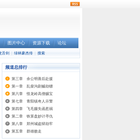
rss
图片中心
资源下载
论坛
龙舌剑
|
绿林豪杰传
|
搜索
频道总排行
第三章 余公明善后赴援
第一章 乱柴沟剧贼劫镖
第六章 怪龙岭高僧赐宝
第七章 青阳镇奇人示警
第四章 飞毛腿失函惹祸
第二章 铁算盘妙计寻仇
第八章 郑州城盗狱劫牢
第五章 群雄败走