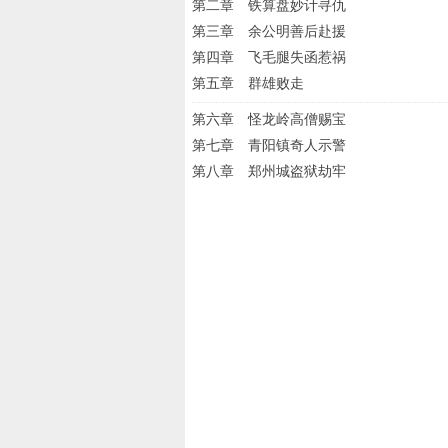
第二章 铁算盘妙计寻仇
第三章 余公明善后赴援
第四章 飞毛腿失函惹祸
第五章 群雄败走
第六章 怪龙岭高僧赐宝
第七章 青阳镇奇人示警
第八章 郑州城盗狱劫牢