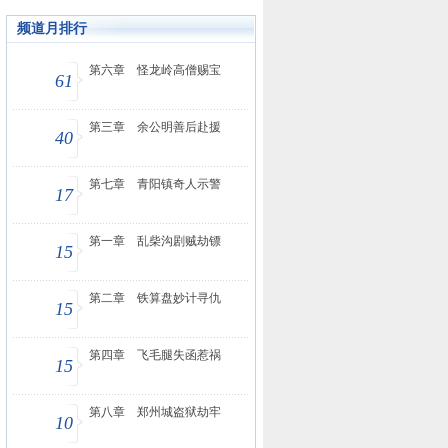
频道月排行
第六章 怪龙岭高僧赐宝
61
第三章 余公明善后赴援
40
第七章 青阳镇奇人示警
17
第一章 乱柴沟剧贼劫镖
15
第二章 铁算盘妙计寻仇
15
第四章 飞毛腿失函惹祸
15
第八章 郑州城盗狱劫牢
10