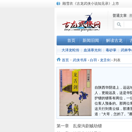
顾雪衣《古龙武侠小说知见录》上市
“武侠书库”查缺补漏活动圆满结束
普通文章
|
《古龙小说原貌探究》修订版已上市
首页
新闻旧闻
解读古龙
大泽龙蛇传
|
血涤寒光剑
|
毒砂掌
|
武林争
首页
>
武侠书库
›
白羽
›
龙舌剑
›
列表
自陕西华阴道上，远远
人，更能远及，这是华
护镖的镖客有两位，一
位客人预备的。那两位
这天行到青云镇，那潘
道：“大哥，怎的了。”
第一章 乱柴沟剧贼劫镖