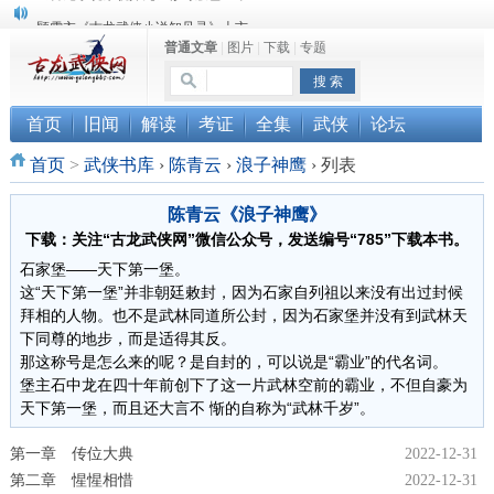
顾雪衣《古龙武侠小说知见录》上市
普通文章
|
图片
|
下载
|
专题
“武侠书库”查缺补漏活动圆满结束
首页
旧闻
解读
考证
全集
武侠
论坛
首页
>
武侠书库
›
陈青云
›
浪子神鹰
›
列表
陈青云《浪子神鹰》
下载：关注“古龙武侠网”微信公众号，发送编号“785”下载本书。
石家堡——天下第一堡。
这“天下第一堡”并非朝廷敕封，因为石家自列祖以来没有出过封候
拜相的人物。也不是武林同道所公封，因为石家堡并没有到武林天
下同尊的地步，而是适得其反。
那这称号是怎么来的呢？是自封的，可以说是“霸业”的代名词。
堡主石中龙在四十年前创下了这一片武林空前的霸业，不但自豪为
天下第一堡，而且还大言不 惭的自称为“武林千岁”。
第一章 传位大典
2022-12-31
第二章 惺惺相惜
2022-12-31