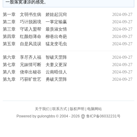
一股落寞凄凉的感觉。
第一章 文弱书生病 娇娃起沉疴
2024-09-27
第二章 巧计脱困境 一掌定输赢
2024-09-27
第三章 守诺入盟帮 最羡淑女情
2024-09-27
第四章 红颜怨薄命 柳巷出奇葩
2024-09-27
第五章 自是风流误 猛龙变毛虫
2024-09-27
第六章 享尽齐人福 智破天罡阵
2024-09-27
第七章 兄妹情可断 夫妻义更深
2024-09-27
第八章 侥幸出秘谷 云南晤佳人
2024-09-27
第九章 巧获旷世艺 勇破天罡阵
2024-09-27
关于我们
|
联系方式
|
版权声明
|
电脑网站
Powered by
gulongbbs
©
2004 -
2026
鲁ICP备06032231号