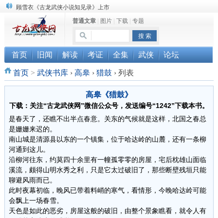
顾雪衣《古龙武侠小说知见录》上市
普通文章
|
图片
|
下载
|
专题
“武侠书库”查缺补漏活动圆满结束
《古龙小说原貌探究》修订版已上市
首页
旧闻
解读
考证
全集
武侠
论坛
首页
>
武侠书库
›
高皋
›
猎鼓
›
列表
高皋《猎鼓》
下载：关注“古龙武侠网”微信公众号，发送编号“1242”下载本书。
是春天了，还瞧不出半点春意。关东的气候就是这样，北国之春总
是姗姗来迟的。
南山城是清源县以东的一个镇集，位于哈达岭的山麓，还有一条柳
河通到这儿。
沿柳河往东，约莫四十余里有一幢孤零零的房屋，宅后枕雄山面临
溪流，颇得山明水秀之利，只是它太过破旧了，那些断壁残垣只能
聊避风雨而已。
此时夜幕初临，晚风已带着料峭的寒气，看情形，今晚哈达岭可能
会飘上一场春雪。
天色是如此的恶劣，房屋这般的破旧，由整个景象瞧看，就令人有