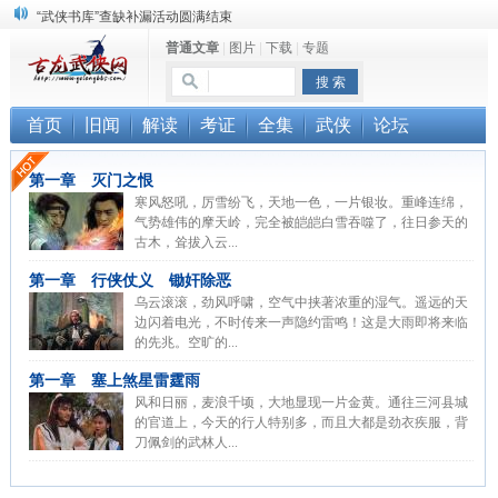
“武侠书库”查缺补漏活动圆满结束
普通文章
|
图片
|
下载
|
专题
《古龙小说原貌探究》修订版已上市
顾雪衣《古龙武侠小说知见录》上市
首页
旧闻
解读
考证
全集
武侠
论坛
第一章 灭门之恨
寒风怒吼，厉雪纷飞，天地一色，一片银妆。重峰连绵，
气势雄伟的摩天岭，完全被皑皑白雪吞噬了，往日参天的
古木，耸拔入云...
第一章 行侠仗义 锄奸除恶
乌云滚滚，劲风呼啸，空气中挟著浓重的湿气。遥远的天
边闪着电光，不时传来一声隐约雷鸣！这是大雨即将来临
的先兆。空旷的...
第一章 塞上煞星雷霆雨
风和日丽，麦浪千顷，大地显现一片金黄。通往三河县城
的官道上，今天的行人特别多，而且大都是劲衣疾服，背
刀佩剑的武林人...