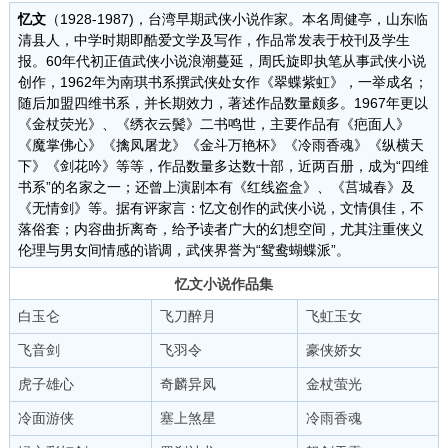
忆文
（1928-1987)，台湾早期武侠小说作家。本名周健亭，山东临
清县人，中学时期即酷爱文学及写作，作品常发表于校刊及学生
报。60年代初正值武侠小说浪潮蔓延，周氏旋即执笔从事武侠小说
创作，1962年为南琪书系撰武侠处女作《翠蝶紫虹》，一举成名；
随后加盟四维书系，并长期效力，著述作品数量颇多。1967年更以
《金杖荧光》、《绣衣云鬓》二书鸣世，主要作品有《疤面人》
《魔掌佛心》《擒凤屠龙》《金斗万艳杯》《冷雨香魂》《纵横天
下》《剑花吟》等等，作品数量多达数十部，近两百册，成为“四维
书系”的名家之一；还曾上演剧本有《红线盗盒》、《莒城春》及
《无情剑》等。据有评家言：忆文创作的武侠小说，文情俱佳，不
落俗套；内容曲折离奇，给予读者广大的幻想空间，尤其注重侠义
伦理与男女间情感的谐调，武侠界誉为“鸳鸯蝴蝶派”。
忆文小说作品集
白玉仑
飞刀醉月
飞虹玉女
飞音剑
飞羽令
豪侠娇女
虎子雄心
奇麟异凤
金杖萤光
冷面游侠
塞上煞星
冷雨香魂