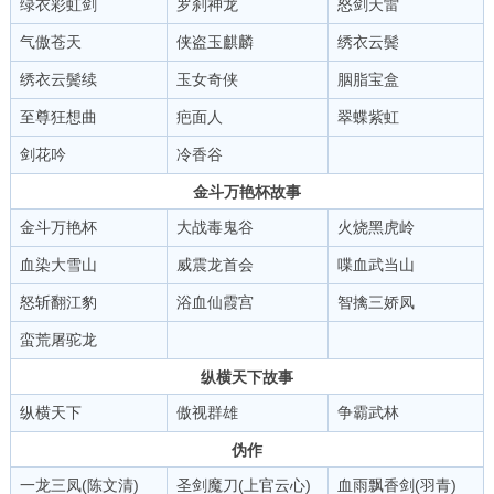
绿衣彩虹剑
罗刹神龙
怒剑天雷
气傲苍天
侠盗玉麒麟
绣衣云鬓
绣衣云鬓续
玉女奇侠
胭脂宝盒
至尊狂想曲
疤面人
翠蝶紫虹
剑花吟
冷香谷
金斗万艳杯故事
金斗万艳杯
大战毒鬼谷
火烧黑虎岭
血染大雪山
威震龙首会
喋血武当山
怒斩翻江豹
浴血仙霞宫
智擒三娇凤
蛮荒屠驼龙
纵横天下故事
纵横天下
傲视群雄
争霸武林
伪作
一龙三凤(陈文清)
圣剑魔刀(上官云心)
血雨飘香剑(羽青)