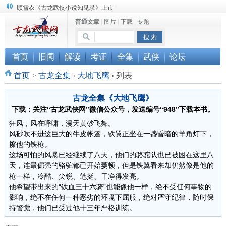
顾雪衣《古龙武侠小说知见录》上市
普通文章
|
图片
|
下载
|
专题
“武侠书库”查缺补漏活动圆满结束
《古龙小说原貌探究》修订版已上市
首页
旧闻
解读
考证
全集
武侠
论坛
首页
>
古龙全集
›
大地飞鹰
›
列表
古龙全集《大地飞鹰》
下载：关注“古龙武侠网”微信公众号，发送编号“948”下载本书。
狂风，风在呼啸，漫天黄砂飞舞。
风砂吹不进这巨大的牛皮帐篷，铁翼正坐在一盏昏暗的羊角灯下，
擦他的铁枪。
这场可怕的风暴已经继续了八天，他们的骆驼队也已被困在这里八
天，连最倔强的骆驼都已开始萎顿，但是铁翼看来却仍然像是他的
枪一样，冷酷、尖锐、笔挺、干净得发亮。
他希望带出来的“铁血三十六骑”也能像他一样，绝不受任何事物的
影响，绝不在任何一种恶劣的环境下屈服，绝对严守纪律，随时保
持警觉，他们已受过他十三年严格训练。