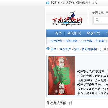
顾雪衣《古龙武侠小说知见录》上市
“武侠书库”查缺补漏活动圆满结束
普通文章
|
《古龙小说原貌探究》修订版已上市
首页
新闻旧闻
解读古龙
生死双剑
|
鬼箭神棋
|
玉女英魂
|
长铗歌
|
首页
>
武侠书库
›
倪匡
›
香港鬼故事(一)
›
列
倪匡说：“我写鬼故事
一身的经历，听来的故
鬼是恐怖的，也同时是
倪匡是写作界的奇才，
政治杂文及近年来一纸
然而，倪匡最令人喜爱
香港鬼故事的由来