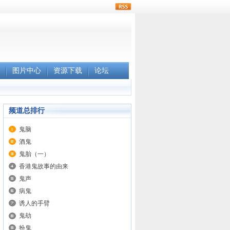
rss
图片中心
资源下载
论坛
频道总排行
鬼脑
酒鬼
鬼胎（一）
香港鬼故事的由来
鬼声
病鬼
诱人的手臂
鬼劫
扮鬼