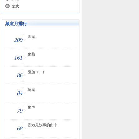
鬼戏
频道月排行
酒鬼
209
鬼脑
161
鬼胎（一）
86
病鬼
84
鬼声
79
香港鬼故事的由来
68