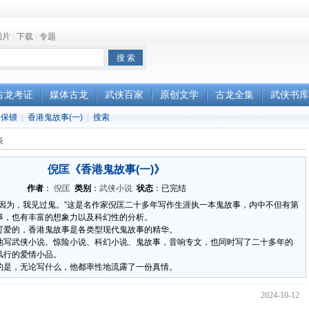
图片
|
下载
|
专题
古龙考证
媒体古龙
武侠百家
原创文学
古龙全集
武侠书库
保镖
|
香港鬼故事(一)
|
搜索
表
倪匡《香港鬼故事(一)》
作者
：
倪匡
类别
：
武侠小说
状态
：已完结
，因为，我见过鬼。”这是名作家倪匡二十多年写作生涯执一本鬼故事，内中不但有第
事，也有丰富的想象力以及科幻性的分析。
可爱的，香港鬼故事是各类型现代鬼故事的精华。
他写武侠小说、惊险小说、科幻小说、鬼故事，音响专文，也同时写了二十多年的
风行的爱情小品。
的是，无论写什么，他都率性地流露了一份真情。
2024-10-12