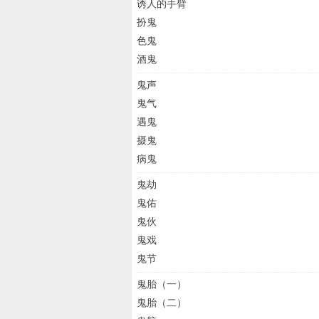
诱人的手臂
扮鬼
色鬼
酒鬼
鬼声
鬼气
遇鬼
摄鬼
病鬼
鬼劫
鬼佑
鬼伙
鬼戏
鬼节
鬼胎（一）
鬼胎（二）