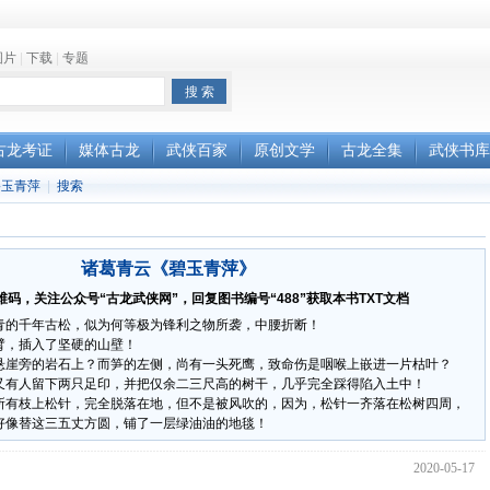
图片
|
下载
|
专题
古龙考证
媒体古龙
武侠百家
原创文学
古龙全集
武侠书库
碧玉青萍
|
搜索
诸葛青云《碧玉青萍》
码，关注公众号“古龙武侠网”，回复图书编号“488”获取本书TXT文档
青的千年古松，似为何等极为锋利之物所袭，中腰折断！
臂，插入了坚硬的山壁！
悬崖旁的岩石上？而笋的左侧，尚有一头死鹰，致命伤是咽喉上嵌进一片枯叶？
又有人留下两只足印，并把仅余二三尺高的树干，几乎完全踩得陷入土中！
所有枝上松针，完全脱落在地，但不是被风吹的，因为，松针一齐落在松树四周，
好像替这三五丈方圆，铺了一层绿油油的地毯！
2020-05-17