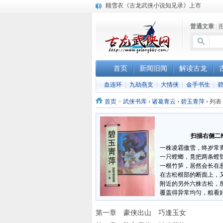
顾雪衣《古龙武侠小说知见录》上市
“武侠书库”查缺补漏活动圆满结束
普通文章
|
《古龙小说原貌探究》修订版已上市
首页
新闻旧闻
解读古龙
血连环
|
九劫燕支
|
大情侠
|
金手书生
|
首页
>
武侠书库
›
诸葛青云
›
碧玉青萍
›
列表
扫描右侧二维
一株凌霜傲雪，终岁常
一只螳螂，竟把两条螳
一根竹笋，居然会长在
在古松根部的断面上，
附近的另外六株古松，
覆盖得异常均匀，粗看
第一章 豪侠出山 巧逢玉女