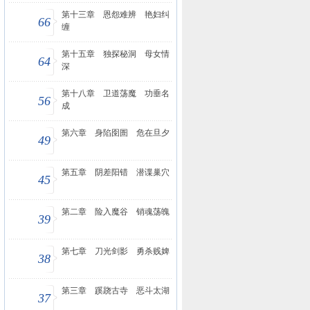
第十三章 恩怨难辨 艳妇纠
66
缠
第十五章 独探秘洞 母女情
64
深
第十八章 卫道荡魔 功垂名
56
成
第六章 身陷囹圄 危在旦夕
49
第五章 阴差阳错 潜谍巢穴
45
第二章 险入魔谷 销魂荡魄
39
第七章 刀光剑影 勇杀贱婢
38
第三章 蹊跷古寺 恶斗太湖
37