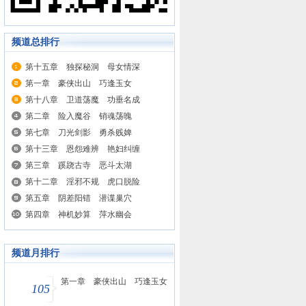
频道总排行
第十五章 独探秘洞 母女情深
第一章 豪侠出山 巧逢玉女
第十八章 卫道荡魔 功垂名成
第二章 险入魔谷 销魂荡魄
第七章 刀光剑影 勇杀贱婢
第十三章 恩怨难辨 艳妇纠缠
第三章 蹊跷古寺 恶斗太湖
第十二章 淫邪不规 虎口脱险
第五章 阴差阳错 潜谍巢穴
第四章 神机妙算 萍水幽会
频道月排行
第一章 豪侠出山 巧逢玉女
105