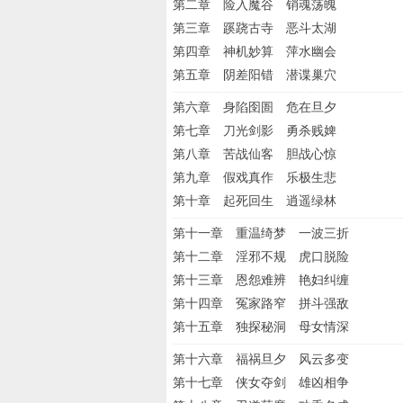
第二章 险入魔谷 销魂荡魄
第三章 蹊跷古寺 恶斗太湖
第四章 神机妙算 萍水幽会
第五章 阴差阳错 潜谍巢穴
第六章 身陷囹圄 危在旦夕
第七章 刀光剑影 勇杀贱婢
第八章 苦战仙客 胆战心惊
第九章 假戏真作 乐极生悲
第十章 起死回生 逍遥绿林
第十一章 重温绮梦 一波三折
第十二章 淫邪不规 虎口脱险
第十三章 恩怨难辨 艳妇纠缠
第十四章 冤家路窄 拼斗强敌
第十五章 独探秘洞 母女情深
第十六章 福祸旦夕 风云多变
第十七章 侠女夺剑 雄凶相争