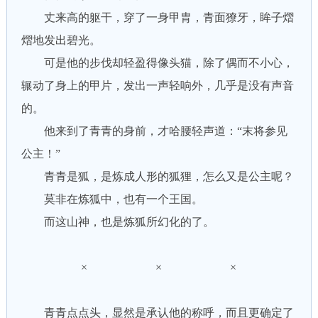
丈来高的躯干，穿了一身甲胄，青面獠牙，眸子熠
熠地发出碧光。
可是他的步伐却轻盈得像头猫，除了偶而不小心，
辗动了身上的甲片，发出一声轻响外，几乎是没有声音
的。
他来到了青青的身前，才哈腰轻声道：“末将参见
公主！”
青青是狐，是炼成人形的狐狸，怎么又是公主呢？
莫非在炼狐中，也有一个王国。
而这山神，也是炼狐所幻化的了。
× × ×
青青点点头，显然是承认他的称呼，而且更确定了