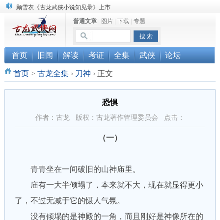
顾雪衣《古龙武侠小说知见录》上市
普通文章
|
图片
|
下载
|
专题
“武侠书库”查缺补漏活动圆满结束
《古龙小说原貌探究》修订版已上市
首页
旧闻
解读
考证
全集
武侠
论坛
首页
>
古龙全集
›
刀神
›
正文
恐惧
作者：古龙 版权：古龙著作管理委员会 点击：
（一）
青青坐在一间破旧的山神庙里。
庙有一大半倾塌了，本来就不大，现在就显得更小
了，不过无减于它的慑人气氛。
没有倾塌的是神殿的一角，而且刚好是神像所在的