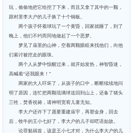
玩，偷偷地把它给挖了下来，而且又拿了其中的一颗，
跟村里李大户的儿子换了十个铜板。
两个孩子怀着球玩了一个黄昏，回家就睡了，到了
晚上，他们不约而同地做起了一个恶梦。
梦见了庙里的山神，空着两颗眼眶来找他们，向他
们索讨被挖走的眼珠。
两个人从梦中惊醒过来，就开始发热，神智昏迷，
高喊着“还我眼来！”
两家的大人吓坏了，从孩子的口中，断断续续地问
明了原因，连忙把两颗琉璃球送回到山上，还备了猪头
三牲，焚香祝祷，请神明宽宥儿童无知。
李大户还许下了愿要重建庙宇，再塑金身，回去
后，牧牛的王小七好了，李大户的儿子却呓语如故。
论罪魁祸首，该是王小七才对，为什么李大户的儿