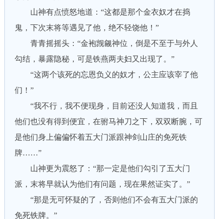
山神有点愤怒地道：“这都是那个金衣奴才在捣
鬼，下次末将等遇见了他，绝不轻饶他！”
青青摇摇头：“金袍觊觎神位，倒是不至于与外人
勾结，暴露隐秘，可是铁燕两夫妇又出现了。”
“这两个该死的忘恩负义的奴才，公主应该宰了他
们！”
“我不行，我不便现身，目前还没人知道我，而且
他们也没有得到便宜，在驸马神刀之下，双双断腕，可
是他们身上偏偏怀着五大门派跟神剑山庄的免死铁
牌……”
山神更为震怒了：“那一定是他们勾引了五大门
派，末将早就认为他们有问题，现在果然证实了。”
“那是无可怀疑的了，否则他们不会有五大门派的
免死铁牌。”