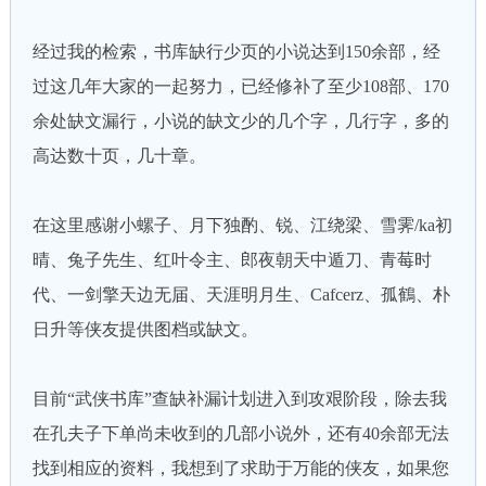
经过我的检索，书库缺行少页的小说达到150余部，经
过这几年大家的一起努力，已经修补了至少108部、170
余处缺文漏行，小说的缺文少的几个字，几行字，多的
高达数十页，几十章。
在这里感谢小螺子、月下独酌、锐、江绕梁、雪霁/ka初
晴、兔子先生、红叶令主、郎夜朝天中遁刀、青莓时
代、一剑擎天边无届、天涯明月生、Cafcerz、孤鶴、朴
日升等侠友提供图档或缺文。
目前“武侠书库”查缺补漏计划进入到攻艰阶段，除去我
在孔夫子下单尚未收到的几部小说外，还有40余部无法
找到相应的资料，我想到了求助于万能的侠友，如果您