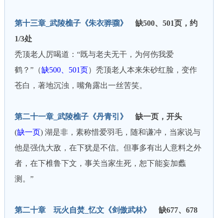
第十三章_武陵樵子《朱衣骅骝》
缺500、501页，约
1/3处
秃顶老人厉喝道：“既与老夫无干，为何伤我爱
鹤？”（
缺500、501页
）秃顶老人本来朱砂红脸，变作
苍白，著地沉浊，嘴角露出一丝苦笑。
第二十一章_武陵樵子《丹青引》
缺一页
，
开头
(
缺一页
) 湖是非，素称惜爱羽毛，随和谦冲，当家说与
他是强仇大敌，在下犹是不信。但事多有出人意料之外
者，在下椎鲁下文，事关当家生死，恕下能妄加蠡
测。”
第二十章 玩火自焚_忆文《剑傲武林》
缺677、678