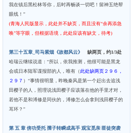
我在镇后黑松林等你，后时再畅谈一切吧！留神五绝帮
眼线！”
(青海人民版显示，此处并不缺页，而且没有“余再添急
唤”等字眼，但根据语境，此处应该有缺文，待考)
第三十五章_司马紫烟《故都风云》
缺两页，约1/3处
哈瑞云继续说道：“所以，依我推测，他很可能是黑龙
会或日本陆军谍报部的人，唯有（
此处缺两页２９６，
２９７
）“事情很明显，昨晚秦风是第一个赶出去追浅
田樱子的人，照理说浅田樱子应该落在他的手里才对，
若他不是和溥修是同伙的，溥修怎么会拿到浅田樱子的
耳环？”
第 五 章 傍功受托 孺子转瞬成高手 观宝觅亲 匪徒突袭