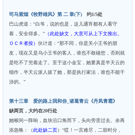
司马紫烟《牧野雄风》第 二 章(下)
约1/5处
巴山虎道：“白爷，说的也是，这儿通宵都有人看守
着，安全得多。”
（此处缺文，大意可从上下文推出。
ＯＣＲ者按）
伙计道：“那不同，你是关小王爷的朋
友，现在又是乌小王爷的客人，谁也不敢碰您，否则就
是吃不了兜着走了。至于这小金宝，她要真是半天云的
细作，半天云派人拔了她，那是执行家法，谁也不能干
涉的。”
第十三章 爱的路上我和你_诸葛青云《丹凤青霜》
缺两页，大约在20行处
她喉间一阵响，血块沿口角而下，头向旁歪过去。余再
添急唤：（
此处缺二页
）“哎！一言难尽，二鼓时分，