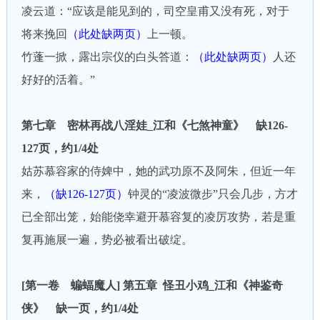
凌云道：“应该是能见到的，司空皇甫又没有死，对于
将来挽回
（此处缺两页）
上一顿。
竹蓬一掀，露出宗仪的白头答道：
（此处缺两页）
人还
好好的活着。”
第七章 密林再战八淫娃_江和《七煞神童》 缺126-
127页，约1/4处
姑苏慕容家的侍婢中，她的武功原不及阿朱，但近一年
来，
（缺126-127页）
钟灵的“凌波微步”只会几步，方才
已全部出笼，始能侥幸避开慕容复的凌厉攻势，若是重
复再施展一遍，势必被看出破绽。
[第一卷 蝙蝠魔人] 第五章 怪丑小鸡_江和《神鉴奇
侠》 缺一页，约1/4处