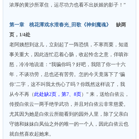
浓厚的黄沙所罩住，运尽功力也看不出妖姬的影子！”
第一章 桃花潭戏水泄春光_田歌《神剑魔魂》
缺两
页，1/4处
老阿姨想到这儿，立刻起了一阵恐惧，不寒而栗，知道
事关重大，因此连忙忍着心肠，收起怜念之意，佯嗔诈
怒，冷冷地说道：“我骗你吗？好吧，我陪了你一十六
年，不谈功劳，总也还有苦劳。怎的今天竟落下了‘骗
你’二字，这不叫我太伤心了吗？你既然这样说了，我
从今不再（
此处缺2页，第7、8页
）” 来，送给白依云，
传授白依云一两手绝学武功，并且对白依云非常慈爱。
尤其因为她是白依云所能看到的园外人里，除了父亲白
守德和妹妹白凤仙之外的唯一的一个人，因此白依云也
就自然喜欢起她来。