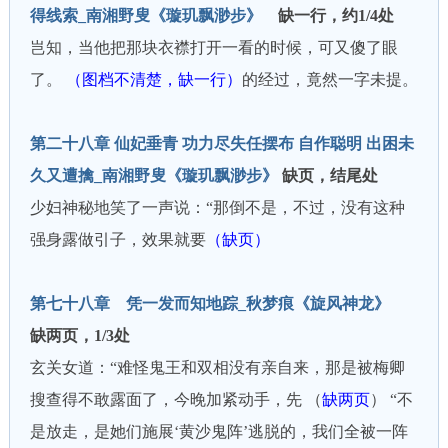
得线索_南湘野叟《璇玑飘渺步》
缺一行，约1/4处
岂知，当他把那块衣襟打开一看的时候，可又傻了眼
了。
（图档不清楚，缺一行）
的经过，竟然一字未提。
第二十八章 仙妃垂青 功力尽失任摆布 自作聪明 出困未
久又遭擒_南湘野叟《璇玑飘渺步》
缺页，结尾处
少妇神秘地笑了一声说：“那倒不是，不过，没有这种
强身露做引子，效果就要
（缺页）
第七十八章 凭一发而知地踪_秋梦痕《旋风神龙》
缺两页，1/3处
玄关女道：“难怪鬼王和双相没有亲自来，那是被梅卿
搜查得不敢露面了，今晚加紧动手，先 （
缺两页
） “不
是放走，是她们施展‘黄沙鬼阵’逃脱的，我们全被一阵