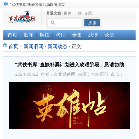
“武侠书库”查缺补漏活动圆满结束
普通文章
|
图片
|
下载
|
专题
珠海《古龙作品集》PDF扫描版分享
三千藏书奉江湖 ， 诚邀侠友共赏鉴
首页
旧闻
解读
考证
全集
武侠
论坛
首页
>
新闻旧闻
›
新闻动态
›
正文
“武侠书库”查缺补漏计划进入攻艰阶段，恳请协助
2024-09-22 作者：古龙武侠网 来源：
本站原创
点击：