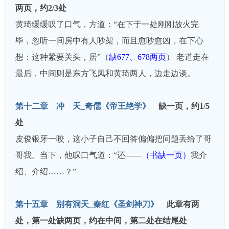
两页，约2/3处
黄琦缓缓叹了口气，方道：“在下于一处刚刚放火完
毕，忽听一间房中有人吵架，而且愈吵愈凶，在下心
想：这种紧要关头，居”（
缺677、678两页
） 老道走在
最后，中间则是东方飞凤和黄琦两人，边走边谈。
第十二章 冲 天_奇儒《帝王绝学》
缺一页，约1/5
处
皮俊银牙一咬，这小子自己不回答偏偏把问题丢给了哥
哥我。当下，他叹口气道：“还——
（书缺一页）
我介
绍、介绍……？”
第十五章 别有洞天_秦红《圣剑神刀》
此章有两
处，第一处缺两页，约在中间，第二处在结尾处