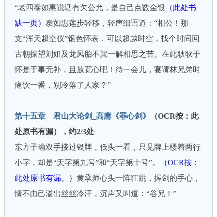
“老四泰如惠说话有欠公允，是自己点数金银
（此处书
缺一页）
泰如惠莲步轻移，轻声细语道：“相公！那
支“浑天超空仪”银色怀表，可以超越时空，找个时间回
古朝探望刘姐及龙风胎不就一解相思之苦。在此耿耿于
怀是于事无补，且放宽心吧！待一会儿，宴请林兄弟时
痛饮一番，别冷落了人家？”
第十五章 君山大论剑_高庸《罪心剑》
（OCR按：此
处原书有漏），约2/3处
东方子瑜双手接过银牌，低头一看，只见牌上楼着两行
小字，却是“天字第九号”和“天字第十号”。
（OCR按：
此处原书有漏。）
黄承师心头一阵狂跳，握剑的手心，
情不由己溢出丝丝冷汗，沉声又叫道：“谷兄！”