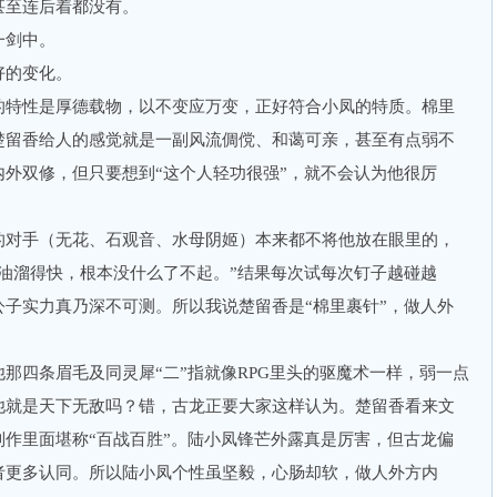
甚至连后着都没有。
这一剑中。
的变化。
特性是厚德载物，以不变应万变，正好符合小凤的特质。棉里
留香给人的感觉就是一副风流倜傥、和蔼可亲，甚至有点弱不
外双修，但只要想到“这个人轻功很强”，就不会认为他很厉
对手（无花、石观音、水母阴姬）本来都不将他放在眼里的，
油溜得快，根本没什么了不起。”结果每次试每次钉子越碰越
子实力真乃深不可测。所以我说楚留香是“棉里裹针”，做人外
四条眉毛及同灵犀“二”指就像RPG里头的驱魔术一样，弱一点
他就是天下无敌吗？错，古龙正要大家这样认为。楚留香看来文
作里面堪称“百战百胜”。陆小凤锋芒外露真是厉害，但古龙偏
者更多认同。所以陆小凤个性虽坚毅，心肠却软，做人外方内