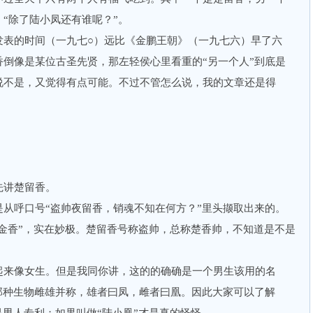
“除了陆小凤还有谁呢？”。
的时间（一九七○）远比《金鹏王朝》（一九七六）早了六
倒像是某位古圣先贤，那左轻侯心里看重的“另一个人”到底是
说不是，又觉得有点可能。不过不管怎么说，我的文章还是得
。
，先讲楚留香。
呼口号“盗帅夜留香，销魂不知在何方？”里头撷取出来的。
郁金香”，实在妙极。楚留香号称盗帅，总称楚香帅，不知道是不是
来像女生。但是我同你讲，这的的确确是一个男生该用的名
那种生物雌雄并称，雄者曰凤，雌者曰凰。因此大家可以了解