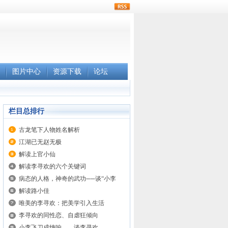
rss
图片中心
资源下载
论坛
栏目总排行
古龙笔下人物姓名解析
江湖已无赵无极
解读上官小仙
解读李寻欢的六个关键词
病态的人格，神奇的武功──谈“小李
解读路小佳
唯美的李寻欢：把美学引入生活
李寻欢的同性恋、自虐狂倾向
小李飞刀成绝响——谈李寻欢