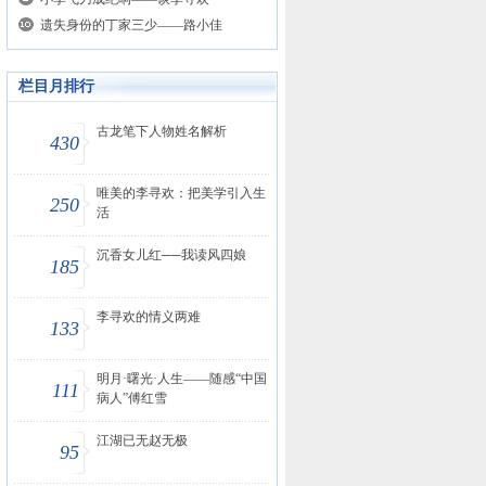
遗失身份的丁家三少——路小佳
栏目月排行
古龙笔下人物姓名解析
430
唯美的李寻欢：把美学引入生
250
活
沉香女儿红──我读风四娘
185
李寻欢的情义两难
133
明月·曙光·人生——随感“中国
111
病人”傅红雪
江湖已无赵无极
95