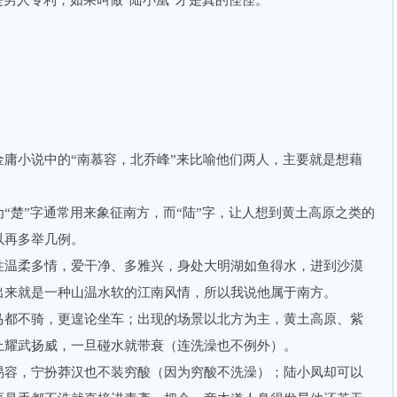
是男人专利；如果叫做“陆小凰”才是真的怪怪。
小说中的“南慕容，北乔峰”来比喻他们两人，主要就是想藉
楚”字通常用来象征南方，而“陆”字，让人想到黄土高原之类的
可以再多举几例。
温柔多情，爱干净、多雅兴，身处大明湖如鱼得水，进到沙漠
现出来就是一种山温水软的江南风情，所以我说他属于南方。
都不骑，更遑论坐车；出现的场景以北方为主，黄土高原、紫
地上耀武扬威，一旦碰水就带衰（连洗澡也不例外）。
容，宁扮莽汉也不装穷酸（因为穷酸不洗澡）；陆小凤却可以