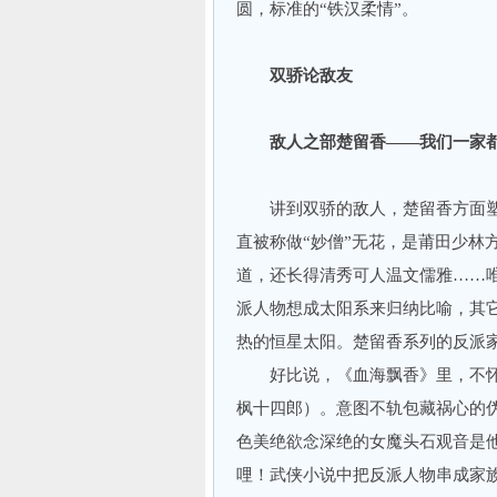
圆，标准的“铁汉柔情”。
双骄论敌友
敌人之部楚留香——我们一家都
讲到双骄的敌人，楚留香方面塑
直被称做“妙僧”无花，是莆田少林
道，还长得清秀可人温文儒雅……唯
派人物想成太阳系来归纳比喻，其
热的恒星太阳。楚留香系列的反
好比说，《血海飘香》里，不怀好
枫十四郎）。意图不轨包藏祸心的
色美绝欲念深绝的女魔头石观音是
哩！武侠小说中把反派人物串成家族