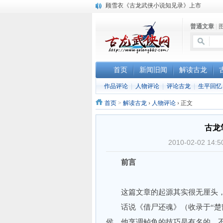
顾雪衣《古龙武侠小说知见录》上市
“武侠书库”查缺补漏活动圆满结束
普通文章
|
《古龙小说原貌探究》修订版已上市
首页
新闻旧闻
解读古龙
作品评论
|
人物评论
|
评论古龙
|
生平回忆
首页
>
解读古龙
›
人物评论
›
正文
古龙
2010-02-02 
前言
这篇文章的起源其实很无厘头，
话说《借尸还魂》（收录于“楚留
侯，他烹调鲈鱼的技巧是有名的，