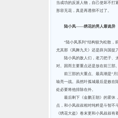
当成功的反派人物，自己使坏不打紧
形容无花，真是再透彻不过了。
陆小凤——绣花的男人最诡异
“陆小凤系列”结构较为松散，前
尤其那《凤舞九天》还是薛兴国
陆小凤的敌人们，老刀把子、太
对。因而主要重点还是放在前
前三部的大重点、最高潮是“月圆
瑜亮一战。虽然叶孤城最后是败在
处必要将他排除在外。
最后剩下《金鹏王朝》的霍休，
点，和小凤叔叔相对纯粹是斗智不
《绣花大盗》卷末更和小凤叔叔有