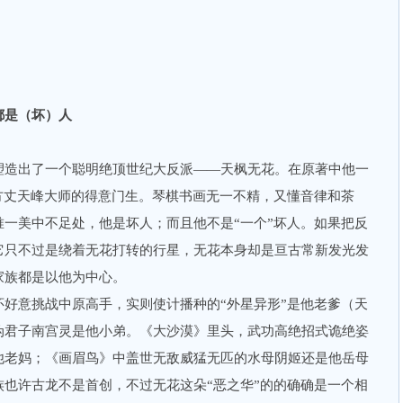
是（坏）人
造出了一个聪明绝顶世纪大反派——天枫无花。在原著中他一
方丈天峰大师的得意门生。琴棋书画无一不精，又懂音律和茶
一美中不足处，他是坏人；而且他不是“一个”坏人。如果把反
它只不过是绕着无花打转的行星，无花本身却是亘古常新发光发
派家族都是以他为中心。
意挑战中原高手，实则使计播种的“外星异形”是他老爹（天
伪君子南宫灵是他小弟。《大沙漠》里头，武功高绝招式诡绝姿
他老妈；《画眉鸟》中盖世无敌威猛无匹的水母阴姬还是他岳母
也许古龙不是首创，不过无花这朵“恶之华”的的确确是一个相