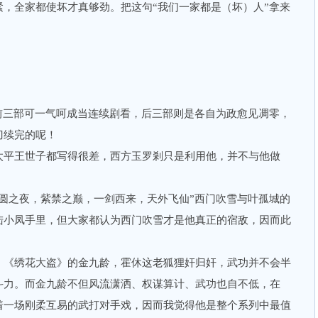
，全家都使坏才真够劲。把这句“我们一家都是（坏）人”拿来
三部可一气呵成当连续剧看，后三部则是各自为政愈见凋零，
捉刀续完的呢！
平王世子都写得很差，西方玉罗剎只是利用他，并不与他做
三部。
之夜，紫禁之巅，一剑西来，天外飞仙”西门吹雪与叶孤城的
陆小凤手里，但大家都认为西门吹雪才是他真正的宿敌，因而此
《绣花大盗》的金九龄，霍休这老狐狸奸归奸，武功并不会半
斗力。而金九龄不但风流潇洒、权谋算计、武功也自不低，在
着一场刚柔互易的武打对手戏，因而我觉得他是整个系列中最值