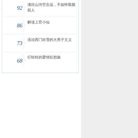
满目山河空念远，不如怜取眼
92
前人
解读上官小仙
86
浅论西门吹雪的大男子主义
73
叮铃铃的爱情狂想曲
68