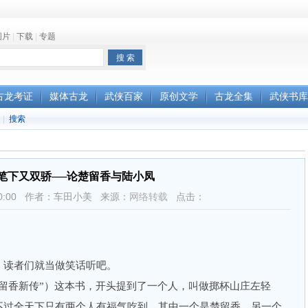
图片
|
下载
|
专题
古龙考证
媒体古龙
武侠百家
原创文学
古龙全集
武侠书库
|
搜索
笔下又双骄──论楚留香与陆小凤
14:50:00 作者：车田小美 来源：
网络转载
点击：
读者们就当做笑话听吧。
香新传”）这本书，开头提到了一个人，叫做掷杯山庄左轻
不过全天下只有两个人有福气吃到。其中一个是楚留香，另一个