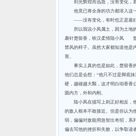
剑光辉煌而迅急，没有变化，
他竟已将全身的功力都溶入
——没有变化，有时也正是最好
所以我说小凤属土，因为土地的
裹针楚留香，铁汉柔情陆小凤 楚
禁风的样子。虽然大家都知道他是内
害。
事实上真的也是如此，楚留香的
他们总是会想：“他只不过是脚底抹
硬，越碰越大颗，这才明白咱香香公
圆内方，外和内刚。
陆小凤在描写上则正好相反，他那
的敌人根本不敢接近。但是你认为
弱，偏偏对敌能用急智出奇招，系列
偏去写他的挫折和失败，以争取读