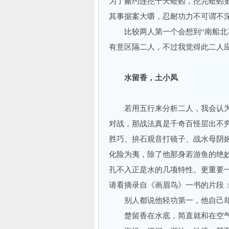
为了赌约连挖十天蚯蚓，挖完蚯蚓
其事据案大嚼，忍耐功力不可谓
比较两人第一个会想到“南船北马
有意区隔二人，不过我觉得此二人
水留香，土小凤
若用五行来分析二人，我会认为
对战，那战法真是千奇百怪层出不
胜巧、拚石观音打镜子、战水母阴
化险为夷，除了他那身若游鱼的绝
孔不入正是水的几项特性。更重要
请看摘录自《画眉鸟》一书的
别人都说他轻功第一，他自己
楚留香在水底，简直就和在空