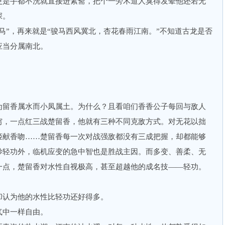
更是手都不洗就直接进素斋，把个一旁木道人臭得发晕他还若无
不深。
”，再来就是“骏马西风冀北，杏花春雨江南。”不知道古龙是否
应当分属南北。
留香属水而小凤属土。为什么？且看咱们香香公子每回与敌人
穷，一点红三战楚留香，他就有三种不同克敌方式。对无花以拙
姬献香吻……楚留香每一次对战强敌都没有三成把握，却都能够
妙轻功外，临机应变的急中智也是胜战主因。而多变、善柔、无
一点，楚留香对水性自视极高，甚至超越他的成名技——轻功。
片段：
却认为他的水性比轻功还好得多。
气中一样自由。