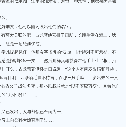
青海的盐水湖，江南的浊水溪，对每一种水性，他都熟悉得如
热爱的。
的好朋友，他可以随时唤出他们的名字。
有莫大关联的吧！古龙替他安排了画舫，长期生活在海上，我
明白这是一记绝佳伏笔。
凡提起凤仔，他那金字招牌的“灵犀一指”绝对不可忽视。不
他总是报以轻轻一夹——然后那样兵器就像在他手上生了根，抽
朝》开头，古龙藉花满楼之口说道：“这个人有两双眼睛和耳朵，
表耳聪目明，四条眉毛自不待言，而那三只手嘛……多出来的一只
说香香公子战法多变，那小凤叔叔就是“以不变应万变”。且看他向
用的“天外飞仙”……。
！”
又已发出，人与剑似已合而为一。
脊上向公孙大娘直刺了过去。