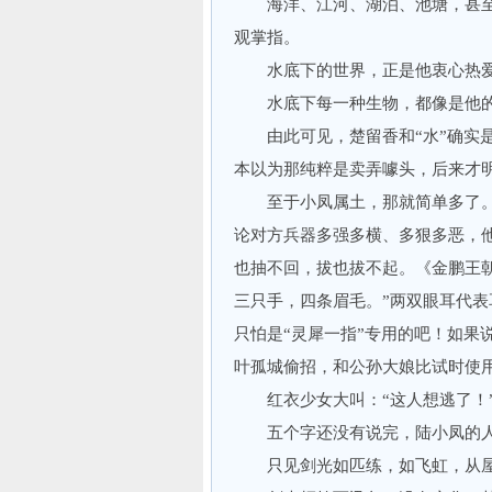
海洋、江河、湖泊、池塘，甚至
观掌指。
水底下的世界，正是他衷心
水底下每一种生物，都像是他
由此可见，楚留香和“水”确实是
本以为那纯粹是卖弄噱头，后来才
至于小凤属土，那就简单多了。举
论对方兵器多强多横、多狠多恶，
也抽不回，拔也拔不起。《金鹏王
三只手，四条眉毛。”两双眼耳代
只怕是“灵犀一指”专用的吧！如果
叶孤城偷招，和公孙大娘比试时使
红衣少女大叫：“这人想逃了
五个字还没有说完，陆小凤的人
只见剑光如匹练，如飞虹，从屋