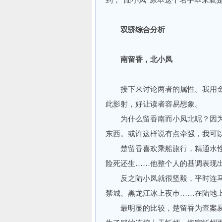
到，“陆小凤”原本这个名字本来就
双骄综合分析
南留香，北小凤
接下来讨论两者的属性。我用金庸
此影射，好让读者容易想象。
为什么留香南而小凤北呢？因为“
东西。或许这样说有点牵强，我
楚留香喜欢乘船旅行，精通水性
险死还生……他整个人的基调表
反之陆小凤就很坚毅，平时连马
禁城、黑龙江冰上夜巿……在陆
最明显的比较，楚留香为查案易