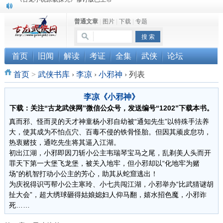
顾雪衣《古龙武侠小说知见录》上市
普通文章
|
图片
|
下载
|
专题
“武侠书库”查缺补漏活动圆满结束
首页
旧闻
解读
考证
全集
武侠
论坛
首页
>
武侠书库
›
李凉
›
小邪神
›
列表
李凉《小邪神》
下载：关注“古龙武侠网”微信公众号，发送编号“1202”下载本书。
真而邪、怪而灵的天才神童杨小邪自幼被“通知先生”以特殊手法养
大，使其成为不怕点穴、百毒不侵的铁骨怪胎。但因其顽皮怠功，
热衷赌技，通吃先生将其逼入江湖。
初出江湖，小邪即因刀斩小公主韦瑞琴宝马之尾，乱剃美人头而开
罪天下第一大堡飞龙堡，被关入地牢，但小邪却以“化地牢为赌
场”的机智打动小公主的芳心，助其从蛇窟逃出！
为庆祝得识丐帮小公主寒玲、小七共闯江湖，小邪举办“比武猜谜胡
扯大会”，超大绣球砸得姑娘媳妇人仰马翻，嬉水招色魔，小邪诈
死……