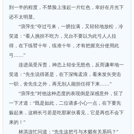
到一半的程度，不禁脸上涨起一片红色，幸好在月光下
还不太明显。
“浪萍生”夺过弓来，一膀拉满，又轻轻地放松，冷
笑道：“看人挑担不吃力，兄台不要以为此弓人人拉
得，在下练臂十年，练准十年，才有把握充分使用此
弓……”
连进虽受斥责，神态上却全无怒色，反而谦卑地一
笑道：“先生说得甚是，在下深悔孟浪，看来发矢突击
一职，舍先生之外，再无别人能担任得下来……”
“浪萍生”对他这种态度的表现倒是深感意外，怔了
一下才道：“既是如此，二位请多小心一点，在下要先
躲起来，这柄长弓若是吃那家伙看见，它是再也不会下
来的！”
林淇连忙问道：“先生这把弓与木魈有关系吗？”