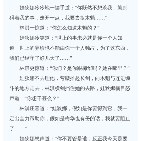
娃狄娜冷冷地一摆手道：“你既然不想杀我，就别
碍着我的事，走开一点，我要去捉木魈……”
林淇一惊道：“你怎么知道木魈的？”
娃狄娜冷笑道：“世上的事未必就是你一个人知
道，世上的异珍也不能由你一个人独占，为了这东西，
我们已经守了好几天了……”
林淇更惊道：“你们？是你跟梅华吗？她在哪里？”
娃狄娜不去理他，弯腰拾起长剑，向木魈与连进缠
斗的地方走去，林淇横剑挡住她的去路，娃狄娜横目怒
声道：“你想干甚么？”
林淇庄容道：“娃狄娜，假如是你要得到它，我一
定出全力帮助你，假如是梅华也有份的话，我就要阻止
了……”
娃狄娜怒声道：“你不要管是谁，反正我今天是要