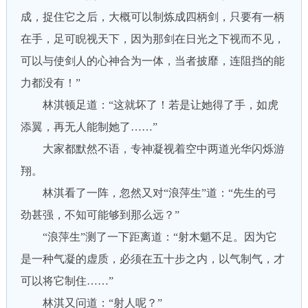
成，捉住它之后，大概可以制炼成四柄剑，只要有一柄
在手，足可睨视天下，因为那剑在日光之下视而不见，
可以与使剑人的心神合为一体，当者披靡，连阻挡的能
力都没有！”
林淇顿足道：“这就坏了！若是让她得了手，如虎
添翼，再无人能制她了……”
大家都默然不语，专神凝视着空中两道光华闪烁游
翔。
林淇看了一阵，忽然又对“浪萍生”道：“先生的弓
劲甚强，不知可能够到那么远？”
“浪萍生”测了一下距离道：“射木魈不足。因为它
是一种气凝的虚质，必须在五十步之内，以气制气，才
可以将它制住……”
林淇又问道：“射人呢？”