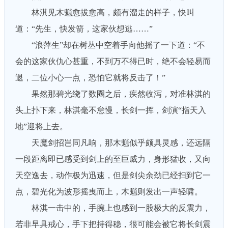
林淇见木魈愈拔愈高，颇有溜走的样子，快叫
道：“先生，快发箭，这家伙想逃……”
“浪萍生”却在树丛中空着手向他摇了一下道：“不
会的这家伙仇心甚重，不到万不得已时，绝不会轻易而
退，二位小心一点，恐怕它就将反击了！”
果然那碧光绕了数圈之后，疾然收泻，对准林淇的
头上扑下来，林淇毫不怠慢，长剑一挥，剑演“指天入
地”迎将上去。
天魔剑招岂同凡响，那木魈似乎颇具灵感，还远隔
一段距离即已感受到剑上的至巨威力，身形猛收，又向
天空逸去，动作极为迅速，但是剑尖余劲已经扫到它一
点，碧光化为波形摇曳而上，木魈则发出一声轻啸。
林淇一击中的，手腕上也感到一股极大的反震力，
若非早具戒心，手下把持得稳，很可能会被它将长剑震