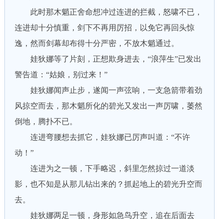
此时那木魈正舍命想冲过连进的拦截，怒啸不已，
连进却十分慎重，剑下不再用厉招，以免它再回头惊
逸，然而剑幕却布得十分严密，不放木魈通过。
娃狄娜等了片刻，正想欺身进去，“浪萍生”已发出
警告道：“姑娘，别过来！”
娃狄娜闻声止步，遂闻一声弦响，一支急箭带着劲
风掠空而去，那木魈所化的碧光又发出一声厉啸，萎然
倒地，腾扑不已。
连进弯腰想去抓它，娃狄娜已厉声叫道：“不许
动！”
连进为之一顿，下手略迟，斜里怎然掠过一道淡
影，也不知是从那儿钻出来的？抓起地上的碧光升空而
去。
娃狄娜两足一顿，身形如急鸟升空，追在后面去