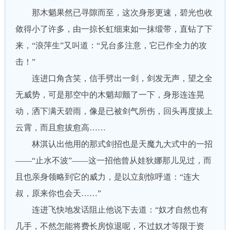
那木魈果然已寻隙而至，这次身形更速，碧光也收
敛得小了许多，由一掠长虹细束如一抹缎带，直钻了下
来，“浪萍生”又叫道：“兄台多注意，它已作全力的攻
击！”
连进口角含笑，信手劈出一剑，剑发无声，望之全
无威势，可是那空中的木魈却颤了一下，身形连连晃
动，洒下满天碧雨，像是已被剑气所伤，回头再度拔上
云霄，而且愈拔愈高……
林淇认出他用的那式剑招也是天魔九大式中的一招
——“止水不波”——这一招他曾从娃狄娜那儿见过，而
且也亲身领略到它的威力，是以立刻惊呼道：“连大
叔，原来你也会天……”
连进飞快地发话阻止他说下去道：“奴才自然也有
几手，不然怎能将费长房惊退呢，不过奴才等限于资