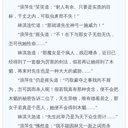
“浪萍生”笑笑道：“射人有余。只要是实质的目
标，千丈之内，可取虫豸而不失！”
林淇连忙道：“那就请先生神弓一施威力！”
“浪萍生”摇头道：“不！在下与那女子无怨无仇，
怎可伤她性命……”
林淇急道：“那魔女是个疯人，残忍嗜杀，近日已
经得到了一套极为厉害的剑法，假若再让她得到了木
魈，将来对先生也是一种大大的威胁……”
“浪萍生”仍是摇头道：“巧取豪夺之事我尚不屑
为，怎可因而杀人呢！假若我真有那种贪念，便不会把
木魈的秘密告诉二位了，天生异物，唯有德着居之，那
女子若真是个恶人，她便不会得到木魈……”
林淇大急道：“先生此举乃是为天下众生而计……”
“浪萍生”怫然道：“我不能因林兄一面之词而杀