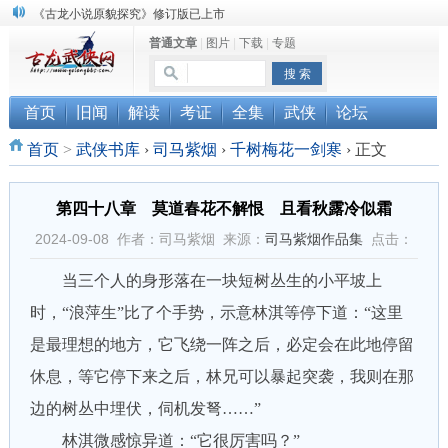
顾雪衣《古龙武侠小说知见录》上市
普通文章
|
图片
|
下载
|
专题
“武侠书库”查缺补漏活动圆满结束
《古龙小说原貌探究》修订版已上市
首页
旧闻
解读
考证
全集
武侠
论坛
首页
>
武侠书库
›
司马紫烟
›
千树梅花一剑寒
›
正文
第四十八章 莫道春花不解恨 且看秋露冷似霜
2024-09-08 作者：司马紫烟 来源：
司马紫烟作品集
点击：
当三个人的身形落在一块短树丛生的小平坡上
时，“浪萍生”比了个手势，示意林淇等停下道：“这里
是最理想的地方，它飞绕一阵之后，必定会在此地停留
休息，等它停下来之后，林兄可以暴起突袭，我则在那
边的树丛中埋伏，伺机发弩……”
林淇微感惊异道：“它很厉害吗？”