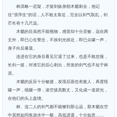
林淇略一迟疑，才挺剑纵身朝木魈刺去，他记
住“浪萍生”的话，人不敢太靠近，完全以剑气取乱，剑
芒长有十几尺远。
木魈的目虽然不能视物，感觉却十分灵敏，远在两
丈外，即已心生警念，不挨剑光挨近，即已尖啸一声，
身子向后暴退。
连进在它的身后看见它退了过来，也是不敢怠慢，
长剑一挺，对准它的后心刺出，所发的剑气也不短于林
淇。
木魈的反应十分敏捷，发现后面也有敌人，再度怪
啸一声，细腿一弹，凌空拔高数丈，又化成一道碧光，
在他们的头上盘绕。
林、连二人的剑气都不能够到那么远，那木魈在空
中居然如同鱼游水中一般，高低进退，十分如意……