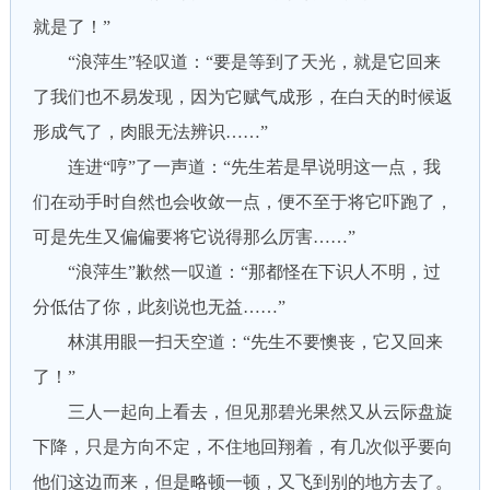
就是了！”
“浪萍生”轻叹道：“要是等到了天光，就是它回来
了我们也不易发现，因为它赋气成形，在白天的时候返
形成气了，肉眼无法辨识……”
连进“哼”了一声道：“先生若是早说明这一点，我
们在动手时自然也会收敛一点，便不至于将它吓跑了，
可是先生又偏偏要将它说得那么厉害……”
“浪萍生”歉然一叹道：“那都怪在下识人不明，过
分低估了你，此刻说也无益……”
林淇用眼一扫天空道：“先生不要懊丧，它又回来
了！”
三人一起向上看去，但见那碧光果然又从云际盘旋
下降，只是方向不定，不住地回翔着，有几次似乎要向
他们这边而来，但是略顿一顿，又飞到别的地方去了。