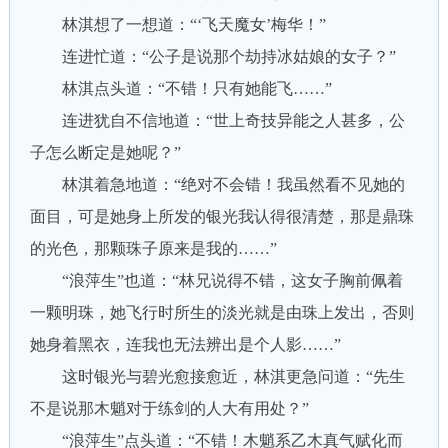
林淇想了一想道：“‘飞天魔女’梅华！”
连进忙道：“公子是说那个劫持冰姑娘的女子？”
林淇点头道：“不错！只有她能飞……”
连进犹自不信地道：“世上奇技异能之人甚多，公
子怎么断定是她呢？”
林淇着急地道：“绝对不会错！我虽然看不见她的
面目，可是她身上所发的银光我认得很清楚，那是鼎珠
的光色，那颗珠子原来是我的……”
“浪萍生”也道：“林兄说得不错，这女子胸前佩着
一颗明珠，她飞行时所生的淡光就是由珠上发出，否则
她身着黑衣，连我也无法辨出是个人影……”
这时银光与碧光愈接愈近，林淇更急问道：“先生
不是说那木魈对于练剑的人大有用处？”
“浪萍生”点头道：“不错！木魈系乙木真气赋化而