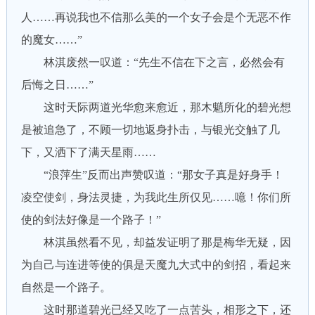
人……再说我也不信那么美的一个女子会是个无恶不作
的魔女……”
林淇废然一叹道：“先生不信在下之言，必然会有
后悔之日……”
这时天际两道光华愈来愈近，那木魈所化的碧光想
是被追急了，不顾一切地返身扑击，与银光交触了几
下，又洒下了满天星雨……
“浪萍生”反而出声赞叹道：“那女子真是好身手！
凌空使剑，身法灵捷，为我此生所仅见……噫！你们所
使的剑法好像是一个路子！”
林淇虽然看不见，却益发证明了那是梅华无疑，因
为自己与连进等使的俱是天魔九大式中的剑招，看起来
自然是一个路子。
这时那道碧光已经又吃了一点苦头，相形之下，还