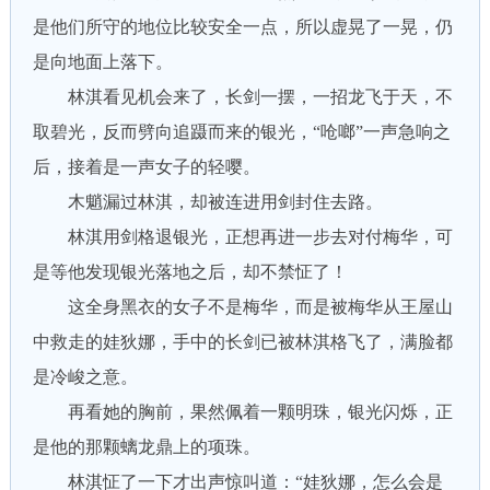
是他们所守的地位比较安全一点，所以虚晃了一晃，仍
是向地面上落下。
林淇看见机会来了，长剑一摆，一招龙飞于天，不
取碧光，反而劈向追蹑而来的银光，“呛啷”一声急响之
后，接着是一声女子的轻嘤。
木魈漏过林淇，却被连进用剑封住去路。
林淇用剑格退银光，正想再进一步去对付梅华，可
是等他发现银光落地之后，却不禁怔了！
这全身黑衣的女子不是梅华，而是被梅华从王屋山
中救走的娃狄娜，手中的长剑已被林淇格飞了，满脸都
是冷峻之意。
再看她的胸前，果然佩着一颗明珠，银光闪烁，正
是他的那颗螭龙鼎上的项珠。
林淇怔了一下才出声惊叫道：“娃狄娜，怎么会是