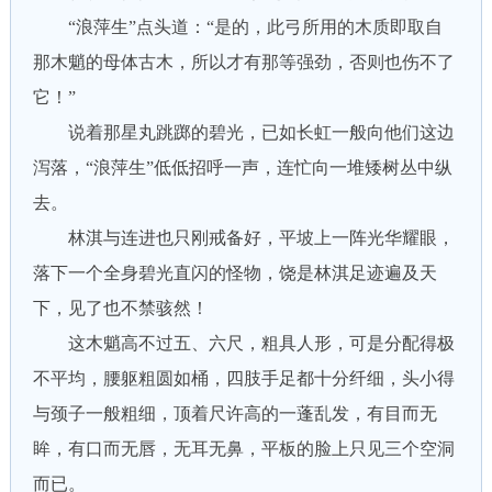
“浪萍生”点头道：“是的，此弓所用的木质即取自
那木魈的母体古木，所以才有那等强劲，否则也伤不了
它！”
说着那星丸跳踯的碧光，已如长虹一般向他们这边
泻落，“浪萍生”低低招呼一声，连忙向一堆矮树丛中纵
去。
林淇与连进也只刚戒备好，平坡上一阵光华耀眼，
落下一个全身碧光直闪的怪物，饶是林淇足迹遍及天
下，见了也不禁骇然！
这木魈高不过五、六尺，粗具人形，可是分配得极
不平均，腰躯粗圆如桶，四肢手足都十分纤细，头小得
与颈子一般粗细，顶着尺许高的一蓬乱发，有目而无
眸，有口而无唇，无耳无鼻，平板的脸上只见三个空洞
而已。