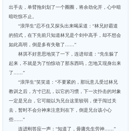
出手去，单臂拖剑划了一个圈圈，将余劲化开，心中暗
暗吃惊不止。
“浪萍生”忍不住又探头出来喝采道：“林兄好霸道
的招式，在下先前只知道林兄是个剑中高手，却不想会
如此高明，倒是多有失敬了……”
林淇不好意思地笑了一下，连进却道：“先生躲了
起来，不就是为了怕惊动了那东西吗，怎地又现身出来
了……”
“浪萍生”笑笑道：“不要紧的，那玩意儿受过林兄
教训之后，方寸已乱，以它的习惯，下一次扑击的对象
一定是兄台，它可能以为兄台这里较弱，便于闯过关
去，暂时不会分神来注意到在下，倒是兄台该小心
些……”
连进刚答应一声：“知道了，毋庸先生劳神……”