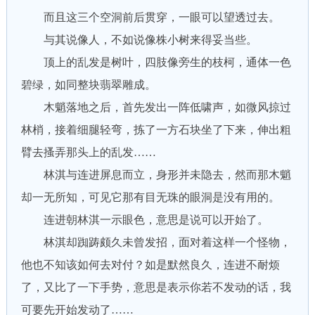
而且这三个空洞前后贯穿，一眼可以望透过去。
与其说像人，不如说像株小树来得妥当些。
顶上的乱发是树叶，四肢像旁生的枝柯，通体一色
碧绿，如同整块翡翠雕成。
木魈落地之后，首先发出一阵低啸声，如微风掠过
林梢，接着细腿轻弯，拣了一方石块坐了下来，伸出粗
臂去搔弄那头上的乱发……
林淇与连进屏息而立，身形并未隐去，然而那木魈
却一无所知，可见它那有目无珠的眼洞是没有用的。
连进朝林淇一示眼色，意思是说可以开始了。
林淇却踟踌颇久未曾发招，面对着这样一个怪物，
他也不知该如何去对付？如是默然良久，连进不耐烦
了，又比了一下手势，意思是表示你若不发动的话，我
可要先开始发动了……