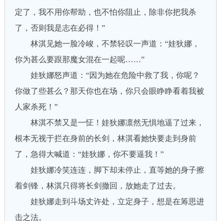
定了，我不用你帮助，也不怕你阻止，除非你把我杀
了，否则我是志在必得！”
林淇见她一脸冷峻，不禁轻叹一声道：“娃狄娜，
你为甚么要跟那魔女混在一起呢……”
娃狄娜怒声道：“因为她在危险中救了我，你呢？
你做了些甚么？那天你也在场，你只会眼睁睁看着我被
人家杀死！”
林淇不禁又是一怔！娃狄娜凛然无惧地逼了过来，
根本无视于拦在身前的长剑，林淇看她快要走到身前
了，急得大喊道：“娃狄娜，你不要逼我！”
娃狄娜冷笑连连，脚下却未停止，直等她的身子擦
着剑锋，林淇只得将长剑撤回，放她走了过去。
娃狄娜走到斗场丈许处，立定身子，想是在筹思进
击之法。