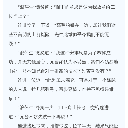
“浪萍生”怫然道：“阁下的意思是认为我故意给二
位当上？”
连进笑了一下道：“高明的躲在一边，却让我们这
些不高明的上前挺险，先生此举似乎令我们不能无
疑！”
“浪萍生”微怒道：“我这种安排只是为了希冀成
功，并无其他居心，兄台如认为不妥当，我们不妨易地
而处，只不知兄台对于射箭的技术下过苦功没有？”
连进一笑道：“此道虽未深究，可是对于一个练武
的人来说，拉几膀强弓，百步穿杨，也并不见得是难
事！”
“浪萍生”冷笑一声，卸下肩上长弓，交给连进
道：“兄台不妨先试一下再说！”
连进接过弓来，扣着弓弦，拉了半天，结果只能扯