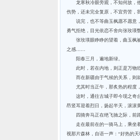
龙寒秋冷眼旁观，不知何故，他心
伤势，还未完全复原，不宜劳苦，
说完，也不等曲玉枫愿不愿意，
勇气拒绝，目光依恋不舍向张玫瑛
张玫瑛眼睁睁的望着，曲玉枫被
之感……
阳春三月，遍地新绿。
此时，若在内地，则正是万物欣
而在新疆由于气候的关系，则就
尤其时当正午，那炙热的程度，
这时，通往古城子即今现之奇台
昂竖耳迎着烈日，扬起半天，滚滚
四骑奔马正在绝飞驰之际，前路
走在最前在的一骑马上，乘坐着
视那片森林，自语一声：“好热的天