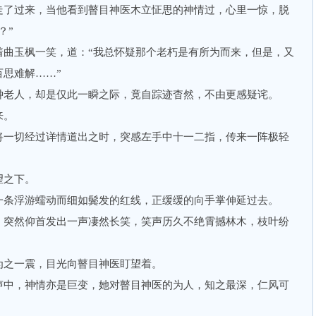
了过来，当他看到瞽目神医木立怔思的神情过，心里一惊，脱
？”
玉枫一笑，道：“我总怀疑那个老朽是有所为而来，但是，又
思难解……”
老人，却是仅此一瞬之际，竟自踪迹杳然，不由更感疑诧。
来。
一切经过详情道出之时，突感左手中十一二指，传来一阵极轻
之下。
条浮游蠕动而细如鬓发的红线，正缓缓的向手掌伸延过去。
突然仰首发出一声凄然长笑，笑声历久不绝霄撼林木，枝叶纷
之一震，目光向瞽目神医盯望着。
中，神情亦是巨变，她对瞽目神医的为人，知之最深，仁风可