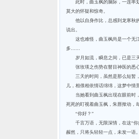
此时，曲玉枫的脑际，一连串划上
莫大的怀疑和惊奇。
他以自身作比，总感到龙寒秋的
说出。
这也难怪，曲玉枫尚是一个无江
多……
岁月如流，瞬息之间，已是三天
张玫瑛之伤势在瞽目神医的悉心
三天的时间，虽然是那么短暂，
儿，相偎相依情话绵绵，这梦中情
当她看到曲玉枫出现在眼前时，
死死的盯视着曲玉枫，朱唇揿动，
“你好？”
千言万语，无限深情，在这“你好
赧然，只将头轻轻一点，未发一语