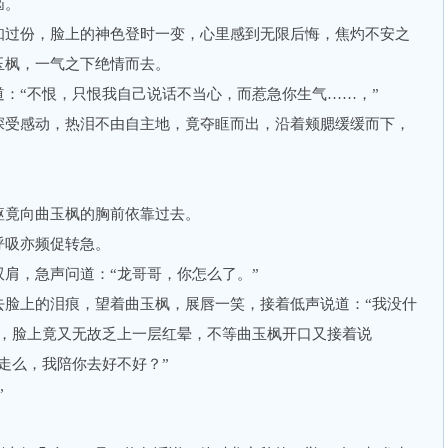
恼。
过份，脸上的神色登时一变，心里感到无限后悔，焦灼不安之
玉枫，一气之下绝情而去。
“不恨，只恨我自己说话不当心，而惹急你生气……，”
受感动，热泪不由自主地，竟夺眶而出，沿着颊腮缓缓而下，
竟向曲玉枫的胸前依靠过去。
吸亦频促转急。
，急声问道：“龙哥哥，你怎么了。”
上的泪痕，望着曲玉枫，展唇一笑，接着低声说道：“我没什
完，脸上竟又无故乏上一层红晕，不等曲玉枫开口又接着说
走么，我陪你去好不好？”
”