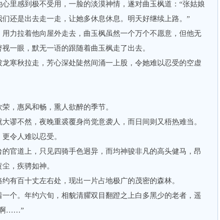
里感到极不受用，一脸的淡漠神情，遂对曲玉枫道：“张姑娘
我们还是出去走一走，让她多休息休息。明天好继续上路。”
用力拉着他向屋外走去，曲玉枫虽然一个万个不愿意，但他无
瞥视一眼，默无一语的跟随着曲玉枫走了出去。
龙寒秋拉走，芳心深处陡然间涌一上股，令她难以忍受的空虚
荣，惠风和畅，熏人欲醉的季节。
大谬不然，夜晚重裘覆身尚觉意袭人，而日间则又梧热难当。
更令人难以忍受。
的官道上，只见四骑手色迥异，而均神骏非凡的高头健马，昂
黄尘，疾骋如神。
约有百十丈左右处，现出一片占地极广的茂密的森林。
一个。年约六旬，相貌清臞双目翻蹬之上白多黑少的老者，遥
啊……”