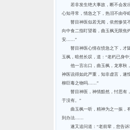
若非发生绝大事故，断不会发出
心知寻常，情急之下，热泪不由夺眶
瞽目神医似若无闻，依然惨笑不
向中食二指盯望着，曲玉枫无限焦
安……”
瞽目神医心情在愤急之下，才陡
玉枫，暗然长叹，道：“老朽已身中
他一言出口，曲玉枫，龙寒秋，
神医说得如此严重，知非虚言，遂惶
柳巨毒之物吗……”
瞽目神医，神情黯然，忖思有，才
于没有。”
曲玉枫一听，精神为之一振，有
到办法……
遂又追问道：“老前辈，您告诉我