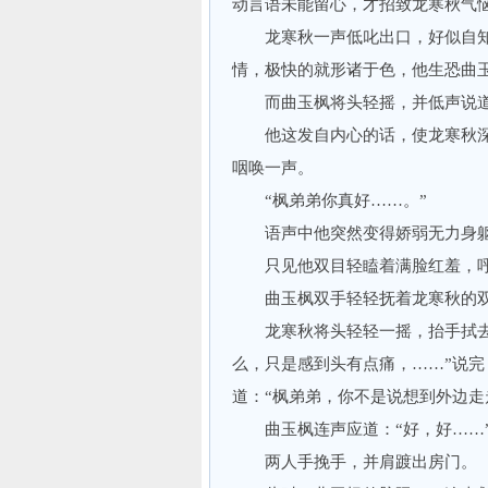
动言语未能留心，才招致龙寒秋气
龙寒秋一声低叱出口，好似自知
情，极快的就形诸于色，他生恐曲
而曲玉枫将头轻摇，并低声说道：
他这发自内心的话，使龙寒秋深
咽唤一声。
“枫弟弟你真好……。”
语声中他突然变得娇弱无力身躯
只见他双目轻瞌着满脸红羞，呼
曲玉枫双手轻轻抚着龙寒秋的双肩
龙寒秋将头轻轻一摇，抬手拭去脸
么，只是感到头有点痛，……”说
道：“枫弟弟，你不是说想到外边走
曲玉枫连声应道：“好，好……
两人手挽手，并肩踱出房门。