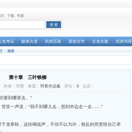
图片
|
下载
|
专题
古龙考证
媒体古龙
武侠百家
原创文学
古龙全集
武侠书库
兰
|
搜索
第十章 三叶铁柳
18:40 作者：羽青 来源：
羽青作品集
评论：
0
点击：
要到哪里去。”
笑一声道：“我不到哪儿去，想到外边走一走……”
于龙寒秋，这轻喝低声，不但不以为许，相反的而责怪自己举