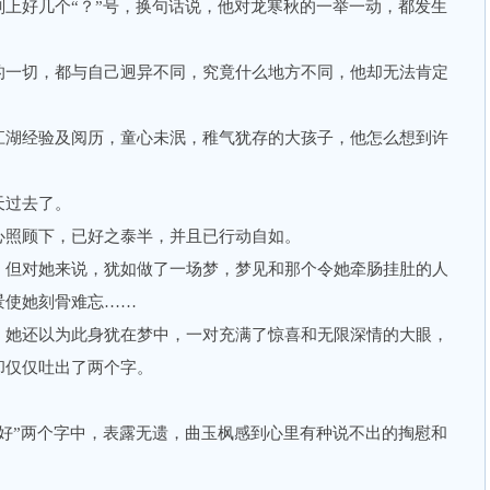
好几个“？”号，换句话说，他对龙寒秋的一举一动，都发生
一切，都与自己迥异不同，究竟什么地方不同，他却无法肯定
湖经验及阅历，童心未泯，稚气犹存的大孩子，他怎么想到许
过去了。
照顾下，已好之泰半，并且已行动自如。
但对她来说，犹如做了一场梦，梦见和那个令她牵肠挂肚的人
景使她刻骨难忘……
她还以为此身犹在梦中，一对充满了惊喜和无限深情的大眼，
却仅仅吐出了两个字。
”两个字中，表露无遗，曲玉枫感到心里有种说不出的掏慰和
。