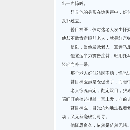
出一声惊叫。
只见他的身形在惊叫声中，好似
跌扑过去。
瞽目神医，仅对这老人发生怀疑
他却不敢肯定眼前老人，就是红宫
是以，当他发觉老人，直奔马座
他逐运半力贯告注臂，轻用托马
轻轻向外一带。
那个老人好似站脚不稳，惶恐过
瞽目神医虽是仓促出手，而暗中
老人惊魂甫定，翻定双目，狠狠
喘吁吁的拾起拐杖一言未发，向前
瞽目神医，目光灼灼地注视着老
动，又无丝毫破绽可寻。
他怔思良久，依然是茫然无绪