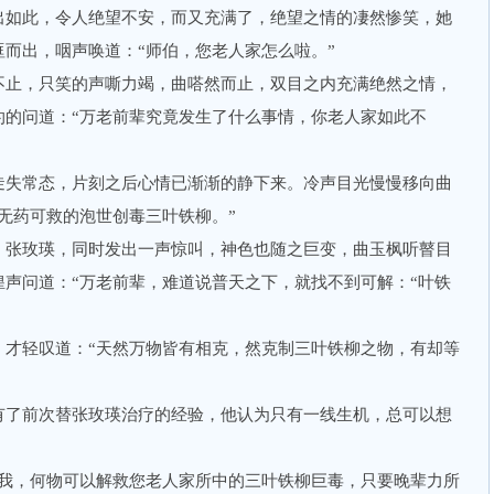
如此，令人绝望不安，而又充满了，绝望之情的凄然惨笑，她
而出，咽声唤道：“师伯，您老人家怎么啦。”
止，只笑的声嘶力竭，曲嗒然而止，双目之内充满绝然之情，
灼的问道：“万老前辈究竟发生了什么事情，你老人家如此不
失常态，片刻之后心情已渐渐的静下来。冷声目光慢慢移向曲
无药可救的泡世创毒三叶铁柳。”
张玫瑛，同时发出一声惊叫，神色也随之巨变，曲玉枫听瞽目
声问道：“万老前辈，难道说普天之下，就找不到可解：“叶铁
轻叹道：“天然万物皆有相克，然克制三叶铁柳之物，有却等
了前次替张玫瑛治疗的经验，他认为只有一线生机，总可以想
，何物可以解救您老人家所中的三叶铁柳巨毒，只要晚辈力所