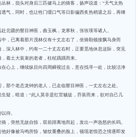
林，扭头对身后三匹健马上的骑客，扬声说道：“天气太热
透透气，同时，也让牲门缓口气等日影偏西炙热稍退之后，再继
赴北疆的瞽目神医，曲玉枫，龙寒秋，张玫瑛等诸人。
中，已离着那片茂林仅有十丈左右了，坐骑勒顿接飘马身而
骑，深入林中，约有一二十丈左右时，正要觅地休息这际，突见
难，着土大装束的老者，柱杖踽踽而来。
在心上，继续纵目向四周瞬视过去，意在找寻一处，比较洁净
，那个老态龙钟的老人，已走临瞽目神医，一丈左右之处。
疑，暗道：“此人莫非是红官贼徒，乔装而来，欲对自己几
以待。
骑，突然无故自惊，双前蹄离地而起，发出一声急怒的长呜。
他好像被马鸣所惊，皱纹重叠的脸上，顿现老惶恐之情逐即发