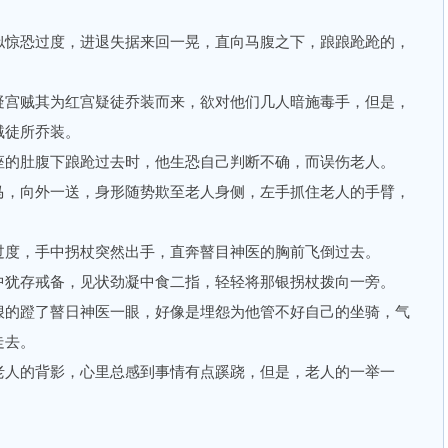
惊恐过度，进退失据来回一晃，直向马腹之下，踉踉跄跄的，
宫贼其为红宫疑徒乔装而来，欲对他们几人暗施毒手，但是，
贼徒所乔装。
的肚腹下踉跄过去时，他生恐自己判断不确，而误伤老人。
，向外一送，身形随势欺至老人身侧，左手抓住老人的手臂，
度，手中拐杖突然出手，直奔瞽目神医的胸前飞倒过去。
犹存戒备，见状劲凝中食二指，轻轻将那银拐杖拨向一旁。
的蹬了瞽日神医一眼，好像是埋怨为他管不好自己的坐骑，气
走去。
人的背影，心里总感到事情有点蹊跷，但是，老人的一举一
。