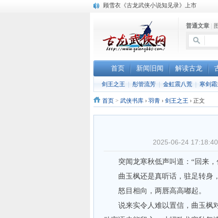
顾雪衣《古龙武侠小说知见录》上市
“武侠书库”查缺补漏活动圆满结束
普通文章
|
《古龙小说原貌探究》修订版已上市
首页
新闻旧闻
解读古龙
剑王之王
|
彤管流芳
|
金虹震八荒
|
寒剑霜
首页
>
武侠书库
›
羽青
›
剑王之王
›
正文
2025-06-24 17:
突闻龙寒秋低声叫道：“回来，你
曲玉枫还是真听话，驻足转身，苦
怒目相向，两唇高高嘟起。
说来实令人难以置信，曲玉枫对