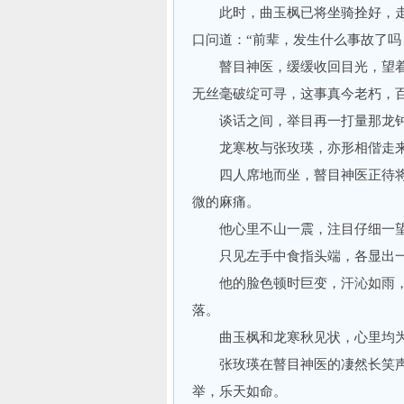
此时，曲玉枫已将坐骑拴好，走
口问道：“前辈，发生什么事故了吗
瞽目神医，缓缓收回目光，望着曲
无丝毫破绽可寻，这事真今老朽，百
谈话之间，举目再一打量那龙钟
龙寒枚与张玫瑛，亦形相偕走
四人席地而坐，瞽目神医正待将
微的麻痛。
他心里不山一震，注目仔细一望
只见左手中食指头端，各显出一
他的脸色顿时巨变，汗沁如雨，
落。
曲玉枫和龙寒秋见状，心里均为
张玫瑛在瞽目神医的凄然长笑声
举，乐天如命。