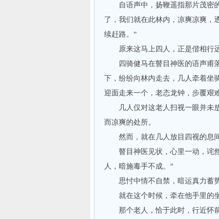
自语声中，扬鞭遥指那片茂密的丛
了，我们就在此林内，凉爽凉爽，
续赶路。”
原来这马上四人，正是偕相行远
四骑健马在瞽目神医的语声甫落
下，纷纷向林内走去，几人牵着坐
迎面走来一个，老态龙钟，步覆艰
几人仅对这老人扫视一眼并未放
而凉爽的处所。
然而，就在几人放目四视的息间
瞽目神医见状，心里一动，诧然生
人，暗施毒手不成。”
思忖中情不自禁，暗运真力蓄势
就在这个时候，牵在他手里的坐
那个老人，恰于此时，行近怀前