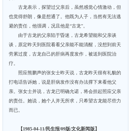
古龙表示，探望过父亲后，虽然感觉心情激动，但
也觉得舒朗，像是想通了。他既为人子，当然有无法逃
避的责任，他强调，况且他是“古龙”。
由于古龙的父亲陷于昏迷，古龙希望能和父亲谈
谈，原定昨天到医院看看父亲能不能清醒，没想到前天
劳累过度，古龙自己的肝病再度发作，被送到医院治
疗。
照应熊鹏声的张女士昨天说，古龙昨天很有礼貌的
打电话告诉她，说是肝病发作没有办法撑下来看他父
亲。张女士并说，古龙已明确允诺，将会担起照应父亲
的责任。她说，她个人并无所求，只希望古龙能尽些力
而已。
【1985-04-11/民生报/09版/文化新闻版】