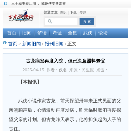
三千藏书奉江湖 ， 诚邀侠友共赏鉴
“武侠书库”查缺补漏活动圆满结束
普通文章
|
图片
|
下载
|
专题
珠海《古龙作品集》PDF扫描版分享
首页
旧闻
解读
考证
全集
武侠
论坛
首页
>
新闻旧闻
›
报刊旧闻
›
正文
古龙病发再度入院，但已决意照料老父
2025-04-15 作者：佚名 来源：
民生报
点击：
【本报讯】
武侠小说作家古龙，前天探望卅年未正式见面的父
亲熊鹏声后，心情激动再度发病，昨天临时取消再度探
望父亲的计划。但古龙昨天表示，他将担负起为人子的
责任。