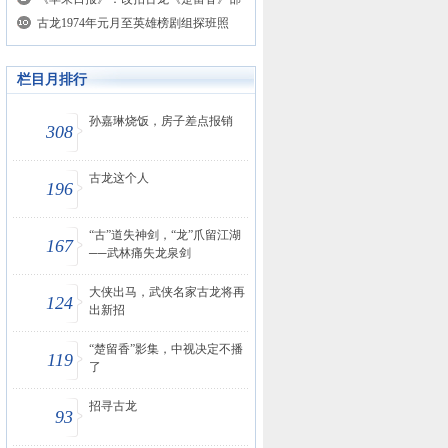
古龙1974年元月至英雄榜剧组探班照
栏目月排行
孙嘉琳烧饭，房子差点报销
308
古龙这个人
196
“古”道失神剑，“龙”爪留江湖
167
──武林痛失龙泉剑
大侠出马，武侠名家古龙将再
124
出新招
“楚留香”影集，中视决定不播
119
了
招寻古龙
93