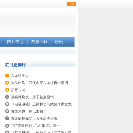
rss
图片中心
资源下载
论坛
栏目总排行
古龙这个人
大侠出马，武侠名家古龙将再出新招
招寻古龙
孙嘉琳烧饭，房子差点报销
《电视电视》王祯和访问武侠作家古龙
古龙来也！剑已出鞘！
古龙病榻探父，天伦泪洒长廊
“古”道失神剑，“龙”爪留江湖──
《苹果日报》：改拍古龙《楚留香》邵