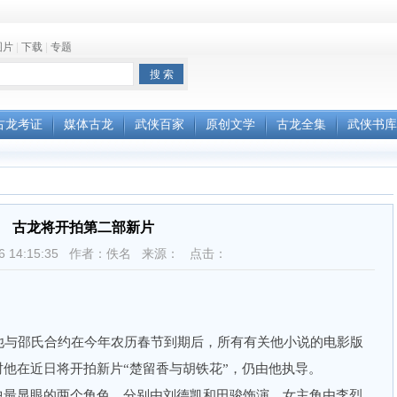
图片
|
下载
|
专题
古龙考证
媒体古龙
武侠百家
原创文学
古龙全集
武侠书库
古龙将开拍第二部新片
6-26 14:15:35 作者：佚名 来源： 点击：
与邵氏合约在今年农历春节到期后，所有有关他小说的电影版
时他在近日将开拍新片“楚留香与胡铁花”，仍由他执导。
最显眼的两个角色，分别由刘德凯和田骏饰演，女主角由李烈