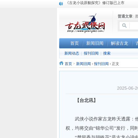
顾雪衣《古龙武侠小说知见录》上市
“武侠书库”查缺补漏活动圆满结束
普通文章
|
首页
新闻旧闻
解读古龙
新闻动态
|
报刊旧闻
|
搜索
首页
>
新闻旧闻
›
报刊旧闻
›
正文
2025-0
【台北讯】
武侠小说作家古龙昨天透露：他
权，均将交由“锦华公司”发行，同
“楚留香与胡铁花”是古龙小说中