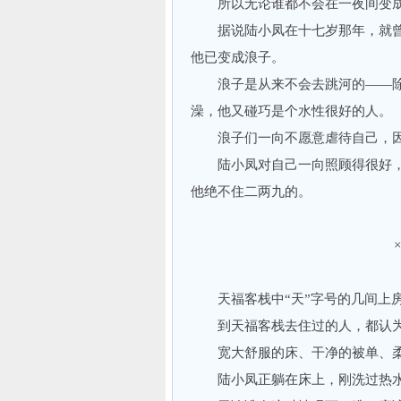
所以无论谁都不会在一夜间变成
据说陆小凤在十七岁那年，就曾
他已变成浪子。
浪子是从来不会去跳河的——除
澡，他又碰巧是个水性很好的人。
浪子们一向不愿意虐待自己，因
陆小凤对自己一向照顾得很好，
他绝不住二两九的。
天福客栈中“天”字号的几间上房
到天福客栈去住过的人，都认为
宽大舒服的床、干净的被单、柔
陆小凤正躺在床上，刚洗过热水