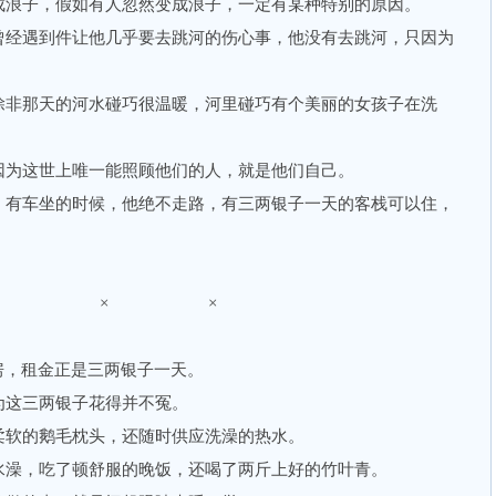
浪子，假如有人忽然变成浪子，一定有某种特别的原因。
经遇到件让他几乎要去跳河的伤心事，他没有去跳河，只因为
非那天的河水碰巧很温暖，河里碰巧有个美丽的女孩子在洗
为这世上唯一能照顾他们的人，就是他们自己。
有车坐的时候，他绝不走路，有三两银子一天的客栈可以住，
× × ×
，租金正是三两银子一天。
这三两银子花得并不冤。
软的鹅毛枕头，还随时供应洗澡的热水。
澡，吃了顿舒服的晚饭，还喝了两斤上好的竹叶青。