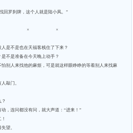
回罗刹牌，这个人就是陆小凤。”
× × ×
人是不是也在天福客栈住了下来？
是不是准备在今天晚上动手？
怕别人来找他的麻烦，可是就这样眼睁睁的等着别人来找麻
人敲门。
么？
，连问都没有问，就大声道：“进来！”
二！
失望。