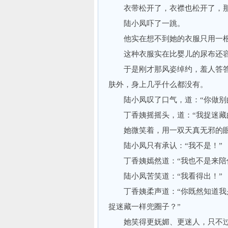
衣带松开了，衣襟也松开了，那
陆小凤吓了一跳。
他实在想不到她的衣服只用一根
这种衣服实在比婴儿的尿布还容
于是刚才那风姿绰约，羞人答答
肤外，身上几乎什么都没有。
陆小凤叹了口气，道：“你做别的
丁香姨摇摇头，道：“我捉迷藏的
她微笑着，用一双天真无邪的眼睛
陆小凤只有承认：“我不是！”
丁香姨嫣然道：“我也不是来陪你
陆小凤苦笑道：“我看得出！”
丁香姨柔声道：“你既然知道我是
捉迷藏一样兜圈子？”
她笑得更妩媚、更迷人，只不过