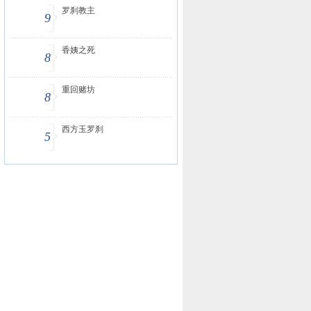
罗刹教主
9
香姨之死
8
重回赌坊
8
西方玉罗刹
5