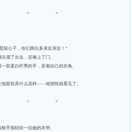
× × ×
陆公子，你们两位多亲近亲近！”
尖溜了出去，还掩上了门。
一双柔白纤秀的手，弄着自己的衣角。
他面前弄什么花样——他很快就看见了。
× × ×
根手指轻轻一拉她的衣带。