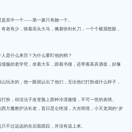
是其中一个——第一拨只有她一个。
有老有少，骑着高头大马，佩着快剑长刀，一个个横眉怒眼，
人是什么来历？为什么要盯他的梢？
儒服的老学究，坐着大车，跟着书僮，还带着茶具酒壶，好像
山玩水的，他一眼就认出了他们，无论他们打扮成什么样子，
打扮，却没法子改变脸上那种冷漠傲慢，不可一世的表情。
方魔教护法长老，昔日昆仑绝顶，大光明境，小天龙洞的“岁
只不过远远的在后面跟踪，并没有追上来。