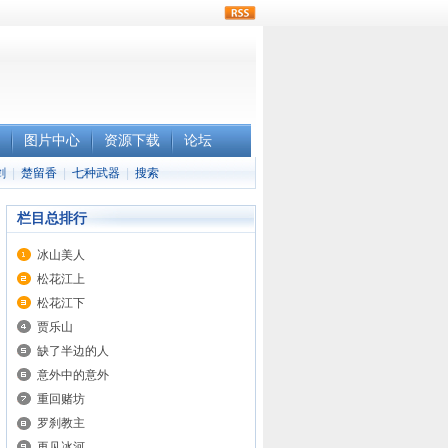
rss
图片中心
资源下载
论坛
剑
|
楚留香
|
七种武器
|
搜索
栏目总排行
冰山美人
松花江上
松花江下
贾乐山
缺了半边的人
意外中的意外
重回赌坊
罗刹教主
再见冰河