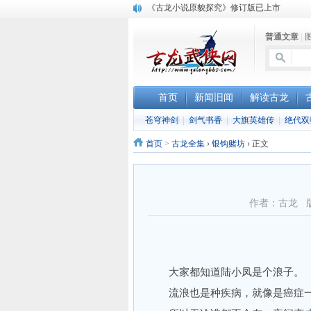
顾雪衣《古龙武侠小说知见录》上市
“武侠书库”查缺补漏活动圆满结束
普通文章
|
《古龙小说原貌探究》修订版已上市
首页
新闻旧闻
解读古龙
苍穹神剑
|
剑气书香
|
大旗英雄传
|
绝代双
首页
>
古龙全集
›
银钩赌坊
›
正文
作者：古龙 
大家都知道陆小凤是个浪子。
流浪也是种疾病，就像是癌症一