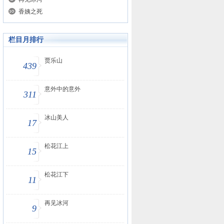
香姨之死
栏目月排行
贾乐山
439
意外中的意外
311
冰山美人
17
松花江上
15
松花江下
11
再见冰河
9