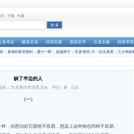
图片
|
下载
|
专题
古龙考证
媒体古龙
武侠百家
原创文学
古龙全集
武侠书库
骄
|
多情剑客无情剑
|
萧十一郎
|
边城浪子
|
天涯.明月.刀
|
白玉老虎
|
三少爷的
缺了半边的人
版权：古龙著作管理委员会 评论：
0
点击：
（一）
样，你想治好它固然不容易，想染上这种病也同样不容易。