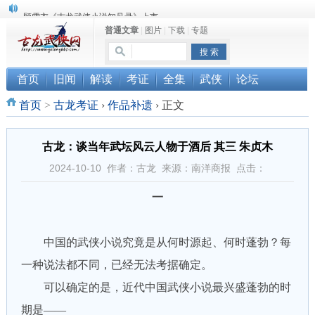
顾雪衣《古龙武侠小说知见录》上市
普通文章
|
图片
|
下载
|
专题
“武侠书库”查缺补漏活动圆满结束
《古龙小说原貌探究》修订版已上市
首页
旧闻
解读
考证
全集
武侠
论坛
首页
>
古龙考证
›
作品补遗
›
正文
古龙：谈当年武坛风云人物于酒后 其三 朱贞木
2024-10-10 作者：古龙 来源：南洋商报 点击：
一
中国的武侠小说究竟是从何时源起、何时蓬勃？每
一种说法都不同，已经无法考据确定。
可以确定的是，近代中国武侠小说最兴盛蓬勃的时
期是——