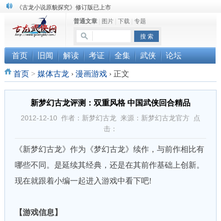
顾雪衣《古龙武侠小说知见录》上市
普通文章
|
图片
|
下载
|
专题
“武侠书库”查缺补漏活动圆满结束
《古龙小说原貌探究》修订版已上市
首页
旧闻
解读
考证
全集
武侠
论坛
首页
>
媒体古龙
›
漫画游戏
›
正文
新梦幻古龙评测：双重风格 中国武侠回合精品
2012-12-10 作者：新梦幻古龙 来源：新梦幻古龙官方 点
击：
《新梦幻古龙》作为《梦幻古龙》续作，与前作相比有
哪些不同。是延续其经典，还是在其前作基础上创新。
现在就跟着小编一起进入游戏中看下吧!
【游戏信息】