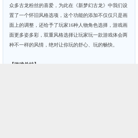
众多古龙粉丝的喜爱，为此在《新梦幻古龙》中我们设
置了一个怀旧风格选项，这个功能的添加不仅仅只是画
面上的调整，还给予了玩家16种人物角色选择，游戏画
面更多姿多彩，双重风格选择让玩家玩一款游戏体会两
种不一样的风情，绝对让你玩的舒心、玩的畅快。
【游戏总结】
传统的回合制游戏操作方式，以古龙小说为背景，不一
样的中国武侠风格，游戏处处透露着浓浓的武侠风格，
在如今游戏里算是一款精品的中国武侠回合制游戏。游
戏还结合玩家喜爱的玩法、操作方式加以改进、优化，
最大可能的满足了众多玩家的需求。从目前测试情况来
看，游戏还有着几处功能需要修改，虽然不是很影响游