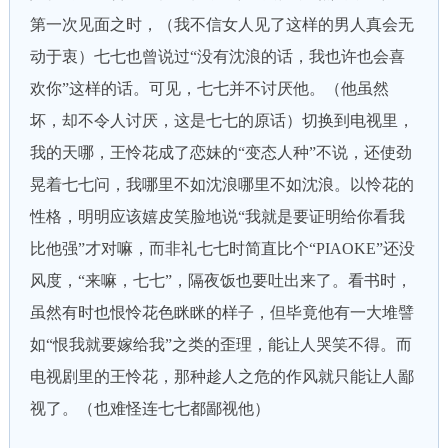
第一次见面之时，（我不信女人见了这样的男人真会无
动于衷）七七也曾说过“没有沈浪的话，我也许也会喜
欢你”这样的话。可见，七七并不讨厌他。（他虽然
坏，却不令人讨厌，这是七七的原话）切换到电视里，
我的天哪，王怜花成了恋妹的“变态人种”不说，还使劲
晃着七七问，我哪里不如沈浪哪里不如沈浪。以怜花的
性格，明明应该嬉皮笑脸地说“我就是要证明给你看我
比他强”才对嘛，而非礼七七时简直比个“PIAOKE”还没
风度，“来嘛，七七”，隔夜饭也要吐出来了。看书时，
虽然有时也恨怜花色眯眯的样子，但毕竟他有一大堆譬
如“恨我就要嫁给我”之类的歪理，能让人哭笑不得。而
电视剧里的王怜花，那种趁人之危的作风就只能让人鄙
视了。（也难怪连七七都鄙视他）