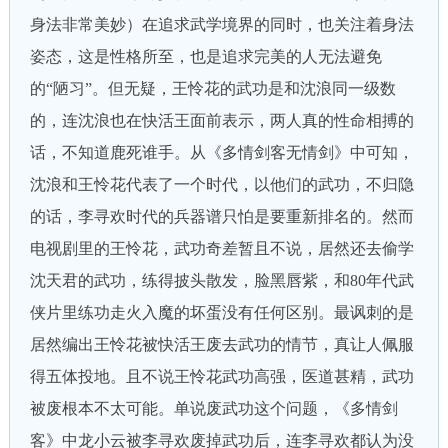
身法非常美妙）在追求武学境界的同时，也关注着身法
姿态，这是性格所至，也是追求完美的人无法避免
的“陋习”。但无疑，王怜花的武功是和沈浪同一级数
的，连沈浪也在快活王面前表示，两人真的性命相搏的
话，不知道鹿死谁手。从《多情剑客无情剑》中可知，
沈浪和王怜花代表了一个时代，以他们的武功，不归隐
的话，李寻欢时代的兵器谱只怕是要重新排名的。然而
电视剧里的王怜花，武功奇差暂且不说，居然还去偷学
沈天君的武功，练得披头散发，脸黑唇紫，和80年代武
侠片里练功走火入魔的坏蛋没有任何区别。最讽刺的是
居然编出王怜花被快活王废去武功的情节，真让人佩服
得五体投地。且不说王怜花武功高强，医道甚精，武功
被废根本不太可能。单说废武功这个问题，《多情剑
客》中龙小云被李寻欢废掉武功后，连李寻欢都认为没