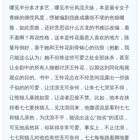
哪见半分多才多艺，哪见半分风流天纵，本是最令女子
青睐的倜傥风度，愣被编剧扭曲成庸俗不堪的色狼嘴
脸，如此歪曲，还好意思说什么古龙的书难以改编，羞
不羞啊？再说性格，这本是怜花最惹人喜欢的地方，陈
曼玲倒好，基于她和王怜花刻骨铭心的仇恨（抱歉，我
只能这么认为）她不但将这些可爱之处全部抹杀，甚至
让全剧中的所有人物都讨厌王怜花，以期达到同化电视
观众的目的。书中，王怜花总在不经意间流露出一些孩
子似的的可爱，让沈浪无可奈何，让朱七七哭笑不得，
让熊猫儿暴跳如雷，让读者忍俊不禁。比如，他本在挟
持着七七要挟猫儿，见沈浪回来，他撒谎说是看到七七
和猫儿亲热，为沈浪不平，能说出这么“拙劣”的谎话，
可见他虽然坏，却坏得非常可爱。事实上，不止沈浪，
七七和猫儿对他也有些无可奈何，七七每每跳着脚地要