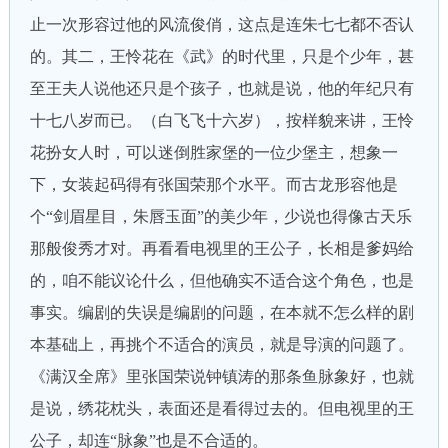
止一次形容过他的风流俊俏，这点是连朱七七都不否认
的。其二，王怜花在《武》的时代里，只是个少年，甚
至王夫人说他还只是个孩子，也就是说，他的年纪只有
十七八岁而已。（白飞飞十六岁），按样貌来讲，王怜
花扮女人时，可以迷倒胜家堡的一位少堡主，想象一
下，女装起码得有张国荣那个水平。而古龙形容他是
个“剑眉星目，朱唇玉面”的美少年，少说也得像古天乐
那般俊秀才对。再看看电视里的王公子，长相是爹妈给
的，咱不能议论什么，但他确实不适合这个角色，也是
事实。编剧的失误是编剧的问题，在本就不怎么样的剧
本基础上，再挑个不适合的演员，就是导演的问题了。
《满汉全席》里张国荣说钟镇涛的那条鱼脉象好，也就
是说，绣花枕头，表面还是看得过去的。但电视里的王
公子，却连“脉象”也是不合适的。