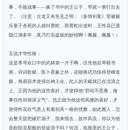
事，不能成事——换了书中的王公子，早就一掌打出去
了。（注意：古龙又有先见之明：《多情剑客》里被极
乐童子杀死的人就叫黑蛇，而黑蛇出道时，王怜花已退
隐江湖多年，真乃打击盗版的妙招啊！佩服，佩服！）
五说才华性格：
这是李寻欢口中的武林第一才子啊，仅凭他在琴棋书
画，诗词歌赋，医卜星象之外，还能将武功练得登峰造
极，将易容术使得出神入化，此人的天赋就已在沈浪之
上。正因为他的这些喜好，才使得他“邪却不恶毒，做
事任性却很讲义气”。也正因为他这些风雅的喜好，才
使得怜花在气质上有着别具一格的优雅，如此雅人，怎
会整天提把破烂扇子，指来指去，故作风流，你以为他
是欧阳克那般的登徒浪子吗？何况，电视里的王公子，