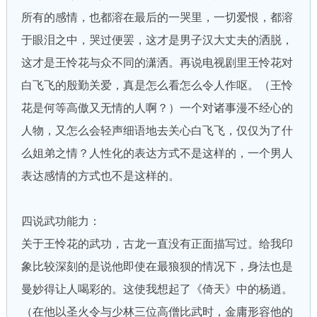
所有的感情，也都溶在最后的一哭里，一切爱恨，都溶
于眼泪之中，哭过便罢，这才是男子汉大丈夫的洒脱，
这才是王怜花与众不同的潇洒。再说电视剧里王怜花对
白飞飞的殷勤关爱，真是怎么看怎么令人作呕。（王怜
花是何等高傲又无情的人啊？）一个对诸事漫不经心的
人物，又怎么会轻声细语地去关心白飞飞，仅仅为了什
么姐弟之情？人性化的表达方式不是这样的，一个男人
表达感情的方式也不是这样的。
四说武功能力：
关于王怜花的武功，古龙一直没有正面描写过。给我印
象比较深刻的是说他即使在最狼狈的情况下，身法也是
曼妙得让人喝彩的。这使我想起了《倚天》中的杨逍。
（在他以圣火令与少林三位高僧比武时，金庸形容他的