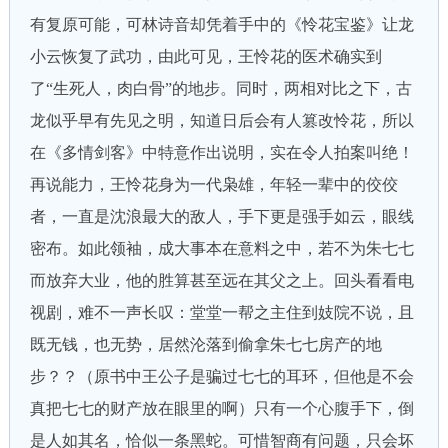
有复原可能，可林诗音却凭着手中的《怜花宝鉴》让龙
小云恢复了武功，由此可见，王怜花的医术确实到
了“生死人，肉白骨”的地步。同时，两相对比之下，古
龙似乎早有先见之明，知道日后会有人篡改怜花，所以
在《多情剑客》中特意作出说明，实在令人拍案叫绝！
再说能力，王怜花身为一代枭雄，年轻一辈中的佼佼
者，一直是沈浪最大的敌人，手下更是强手如云，眼线
密布。如此领袖，成大事本在意料之中，若不为朱七七
而放弃大业，他的胜算甚至远在其父之上。回头看看电
视剧，难不一声长叹：堂堂一帮之主住到妓院不说，且
既无钱，也无势，居然沦落到偷拿朱七七房产的地
步？？（原书中王公子是骗过七七的耳环，但他是不会
真把七七的财产放在眼里的啊）只有一个心腹手下，倒
是人如其名，恰似一条黑蛇。可惜智商有问题，只会坏