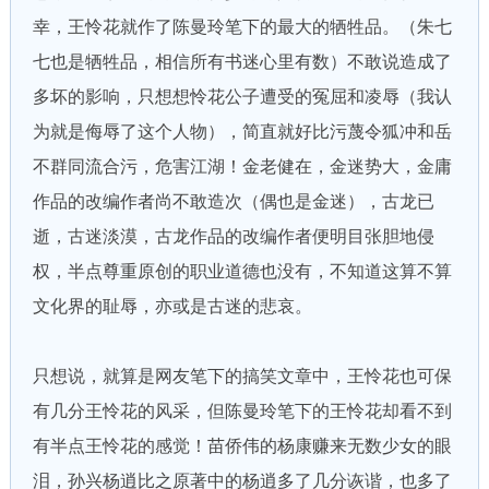
幸，王怜花就作了陈曼玲笔下的最大的牺牲品。（朱七
七也是牺牲品，相信所有书迷心里有数）不敢说造成了
多坏的影响，只想想怜花公子遭受的冤屈和凌辱（我认
为就是侮辱了这个人物），简直就好比污蔑令狐冲和岳
不群同流合污，危害江湖！金老健在，金迷势大，金庸
作品的改编作者尚不敢造次（偶也是金迷），古龙已
逝，古迷淡漠，古龙作品的改编作者便明目张胆地侵
权，半点尊重原创的职业道德也没有，不知道这算不算
文化界的耻辱，亦或是古迷的悲哀。
只想说，就算是网友笔下的搞笑文章中，王怜花也可保
有几分王怜花的风采，但陈曼玲笔下的王怜花却看不到
有半点王怜花的感觉！苗侨伟的杨康赚来无数少女的眼
泪，孙兴杨逍比之原著中的杨逍多了几分诙谐，也多了