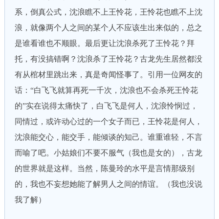
系，倒真公式，沈浪瞧不上王怜花，王怜花也瞧不上沈
浪，就像两个人之间的某个人不应该生出来似的，总之
是谁看谁也不顺眼。最后更让沈浪杀死了王怜花？拜
托，有没搞错啊？沈浪杀了王怜花？古龙先生居然都没
有从棺材里跳出来，真是奇闻怪事了。引用一位网友的
话：“白飞飞就算再死一千次，沈浪也不会杀死王怜花
的”实在说得太痛快了，白飞飞是何人，沈浪怜悯过，
同情过，或许动心过的一个女子而已，王怜花是何人，
沈浪能交心，能交手，能倾谈的知己。谁重谁轻，不言
而喻了吧。小姑娘们不要不服气（我也是女的），古龙
的世界就是这样。当然，陈曼玲的水平是言情那级别
的，我也不妄想她能了解男人之间的情谊。（我也没说
我了解）