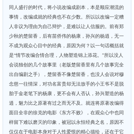
同人盛行的时代，将小说改编成剧本，本是顺应潮流的
事情，改编成就的经典也不在少数。所以以改编一定糟
人非议为理由为自己辩护，是难以让人信服的。前有郑
少秋的楚留香，后有苗侨伟的杨康，孙兴的杨逍，无一
不成为观众心目中的经典，原因为何？以一句话概括就
是“情节改编合情合理，人物塑造锦上添花。”所以没人
会说独创的几个故事里（老版楚留香里有几个故事完全
出自编剧之手），楚留香不像楚留香，也没人会说对穆
念慈一往情深，对功名富贵却无法放手的小王爷不是脱
胎于金老笔下的杨康，更不会有人否认，孙兴塑造的杨
逍，魅力比之原著有过之而无不及。就连将原著改编得
面目全非的徐克的电影《东方不败》，在观众心中也同
样留下难以磨灭的印象，被冠以永恒经典之名，原因不
仅仅在于电影本身对于人性爱恨的精心描绘，还在于它