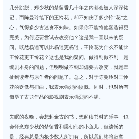
几分跳脱，郑少秋的楚留香几十年之内都会被人深深铭
记，而陈曼玲笔下的王怜花，却不知伤了多少怜“花”之
心，气得多少古迷食不知味。如果你不能将他塑造得更
完美，为何还要尝试去改变他？这是我一直以来的疑
问。既然杨逍可以比杨逍更杨逍，王怜花为什么不能比
王怜花更王怜花？这也是我的疑问。做得到做不到，是
编剧本身的问题，但明明做不到却偏要去改变，就是牵
扯到读者与原作者的问题了。总之，对于陈曼玲对王怜
花的贬低与扭曲，我表示强烈的愤慨。同时，也对所有
侮辱了古龙作品的影视剧表示强烈的不满。
失眠的夜晚，会想起金古的书，想起读书时的乐事，也
会怀念郑少秋的楚留香和梁朝伟的小鱼儿，但遗憾的
是，经典总是为极少数人所拥有，所以我们终将寂寞，