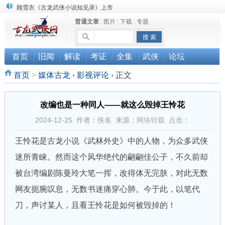
顾雪衣《古龙武侠小说知见录》上市
普通文章
|
图片
|
下载
|
专题
“武侠书库”查缺补漏活动圆满结束
《古龙小说原貌探究》修订版已上市
首页
旧闻
解读
考证
全集
武侠
论坛
首页
>
媒体古龙
›
影视评论
›
正文
改编也是一种同人——就这么毁掉王怜花
2024-12-25 作者：佚名 来源：
网络转载
点击：
王怜花是古龙小说《武林外史》中的人物，为众多武侠
迷所青睐。然而这个风华绝代的翩翩佳公子，不久前却
被台湾编剧陈曼玲大笔一挥，改得体无完肤，对此无数
网友扼腕叹息，无数书迷痛穿心肺。今于此，以笔代
刀，声讨某人，且看王怜花是如何被毁掉的！