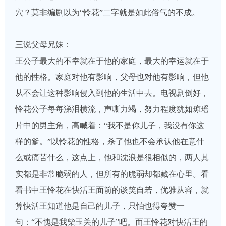
穴？莫非编剧以为“怜花”二字就是如此俗气的不成。
三说父母兄妹：
王公子最大的不幸就在于他的家庭，最大的幸运就在于
他的性格。家庭对他有影响，父母也对他有影响，但他
从不会让这种影响侵入到他的生活中去。电视剧倒好，
怜花公子每每涕泪横流，声嘶力竭，努力程度犹如琼瑶
片中的男主角，高喊着：“我不是你儿子，我没有你这
样的爹。”以怜花的性格，杀了他也不会承认他在意什
么或痛苦什么，这点上，他和沈浪是很相似的，两人其
实都是非常脆弱的人，但所有的脆弱却都藏在心里。看
看书中王怜花在快活王面前的谈笑自若，优雅从容，就
算快活王知道他是自己的儿子，只怕也得夸赞一
句：“不愧是我柴玉关的儿子”吧。而王怜花对快活王的