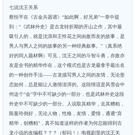
七说沈王关系
蔡恒平在《古金兵器谱》“如此啊，好兄弟”一章中提
到：“《武林外史》是古龙转折期的开山之作，其中最
吸引人的，就是沈浪和王怜花之间由敌而友的故事，是
男人与男人之间的故事的另一种经典叙事。”（真系绝
好的同人题材啊）可见，沈王之间的斗智斗勇，亦敌亦
友是全书的精华作在，这个模式也是古龙最拿手最出名
的一种创作手法——古龙描写男人之间的友情，无论形
态如何，总是能让人激情澎湃的。这段情谊是风雪会中
州这个“会”字中不可缺少的一部分，也是武林外史这段
外史中不可缺少的一部分。人说取其精华，去其糟粕，
陈曼玲倒好，无论人物，性格，友情，爱情，通通“弃
精华，创糟粕”，真不知道这样的作者为何总能得到古
龙小说的改编权？？？（郁闷！）电视剧里的沈王关