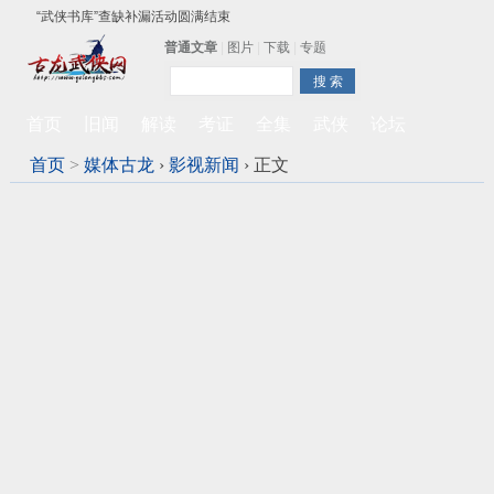
“武侠书库”查缺补漏活动圆满结束
普通文章
|
图片
|
下载
|
专题
《古龙小说原貌探究》修订版已上市
顾雪衣《古龙武侠小说知见录》上市
首页
旧闻
解读
考证
全集
武侠
论坛
首页
>
媒体古龙
›
影视新闻
›
正文