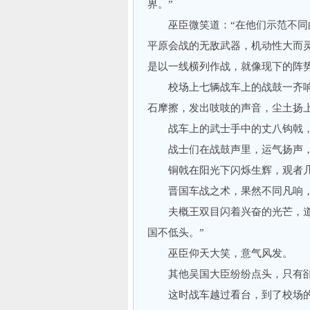
界。”
巫臣微笑道：“在他们示范不同的
平原会战的无敌武器，机动性大而
是以一线横列作战，就像现下的阵
校场上七辆战车上的战鼓一齐响
石摩擦，发出吱吱的声音，尘土扬
战车上的武士手中的丈八钩戟，
战士们在战鼓声里，运气扬声，
铜戟在阳光下闪烁生辉，观者几
晋国车战之术，果然不同凡响，
夫概王双目闪着兴奋的光芒，道：
国不低头。”
巫臣仰天大笑，意气风发。
其他吴国大臣纷纷点头，只有郤
这时战车越过看台，到了校场的