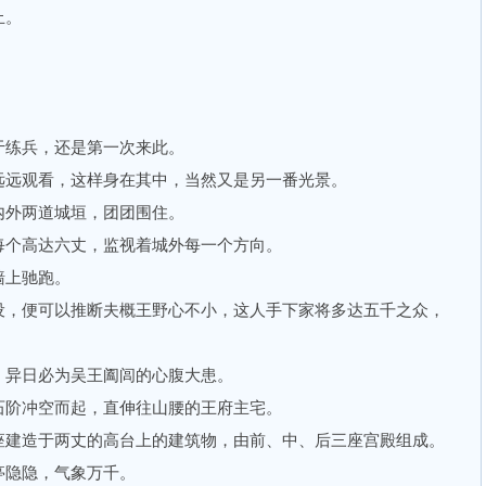
止。
练兵，还是第一次来此。
远观看，这样身在其中，当然又是另一番光景。
外两道城垣，团团围住。
个高达六丈，监视着城外每一个方向。
上驰跑。
，便可以推断夫概王野心不小，这人手下家将多达五千之众，
异日必为吴王阖闾的心腹大患。
阶冲空而起，直伸往山腰的王府主宅。
建造于两丈的高台上的建筑物，由前、中、后三座宫殿组成。
隐隐，气象万千。