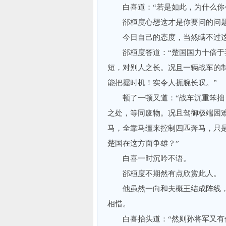
白喜道：“若是如此，为什么你今
郤桓度心想这才是你要问的问
今日自己的态度，当然瞒不过这
郤桓度答道：“楚国国力十倍于我
短，对别人之长。况且一辆战车的
能把握时机！实令人扼腕长叹。”
顿了一顿又道：“战车沉重笨拙，
之处，等同废物。况且驾御极端困
马，全靠马缰来控制四匹奔马，只是
楚国在这方面争雄？”
白喜一时沉吟不语。
郤桓度不期然有点欣赏此人。
他虽然一向和夫概王结成阵线，
相惜。
白喜抬头道：“然则孙将军又有何