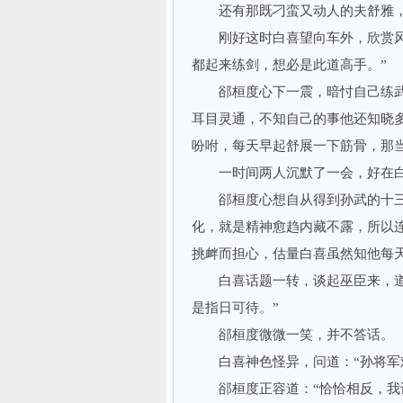
还有那既刁蛮又动人的夫舒雅，
刚好这时白喜望向车外，欣赏风景
都起来练剑，想必是此道高手。”
郤桓度心下一震，暗忖自己练武
耳目灵通，不知自己的事他还知晓
吩咐，每天早起舒展一下筋骨，那
一时间两人沉默了一会，好在白
郤桓度心想自从得到孙武的十三
化，就是精神愈趋内藏不露，所以
挑衅而担心，估量白喜虽然知他每
白喜话题一转，谈起巫臣来，道：
是指日可待。”
郤桓度微微一笑，并不答话。
白喜神色怪异，问道：“孙将军难
郤桓度正容道：“恰恰相反，我认