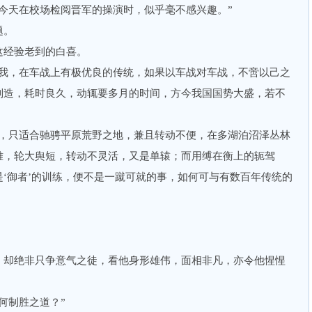
天在校场检阅晋军的操演时，似乎毫不感兴趣。”
题。
经验老到的白喜。
，在车战上有极优良的传统，如果以车战对车战，不啻以己之
制造，耗时良久，动辄要多月的时间，方今我国国势大盛，若不
只适合驰骋平原荒野之地，兼且转动不便，在多湖泊沼泽丛林
难，轮大舆短，转动不灵活，又是单辕；而用缚在衡上的轭驾
‘御者’的训练，便不是一蹴可就的事，如何可与有数百年传统的
却绝非只争意气之徒，看他身形雄伟，面相非凡，亦令他惺惺
制胜之道？”