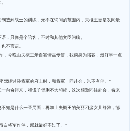
土。
制造到战士的训练，无不在询问的范围内，夫概王更是发问最
。
语，只像是个陪客，不时和其他文臣闲聊。
也不言语。
，今晚由夫概王亲自宴请巫专使，我俩身为陪客，最好早一点
驾经过孙将军的府上时，和将军一同赴会，岂不有伴。”
一向合得来，和伍子胥则不大和睦，这次相邀同往赴会，看来
不知是什么一番局面，再加上夫概王的美丽刁蛮女儿舒雅，郤
白将军作伴，那就最好不过了。”