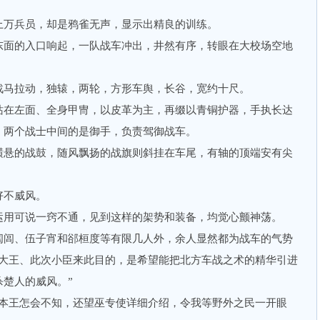
万兵员，却是鸦雀无声，显示出精良的训练。
面的入口响起，一队战车冲出，井然有序，转眼在大校场空地
马拉动，独辕，两轮，方形车舆，长谷，宽约十尺。
在左面、全身甲冑，以皮革为主，再缀以青铜护器，手执长达
，两个战士中间的是御手，负责驾御战车。
悬的战鼓，随风飘扬的战旗则斜挂在车尾，有轴的顶端安有尖
不威风。
用可说一窍不通，见到这样的架势和装备，均觉心颤神荡。
闾、伍子宵和郤桓度等有限几人外，余人显然都为战车的气势
“大王、此次小臣来此目的，是希望能把北方车战之术的精华引进
楚人的威风。”
王怎会不知，还望巫专使详细介绍，令我等野外之民一开眼