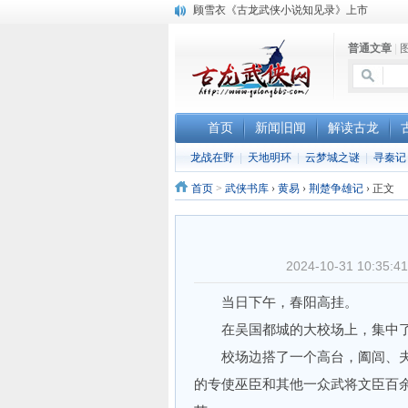
顾雪衣《古龙武侠小说知见录》上市
“武侠书库”查缺补漏活动圆满结束
普通文章
|
《古龙小说原貌探究》修订版已上市
首页
新闻旧闻
解读古龙
龙战在野
|
天地明环
|
云梦城之谜
|
寻秦记
首页
>
武侠书库
›
黄易
›
荆楚争雄记
›
正文
2024-10-31 10:
当日下午，春阳高挂。
在吴国都城的大校场上，集中了
校场边搭了一个高台，阖闾、夫
的专使巫臣和其他一众武将文臣百