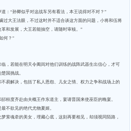
：“孙卿似乎对这战车另有看法，本王说得对不对？”
过大王法眼，不过这时并不适合谈这方面的问题，小将和伍将
改革和发展，大王若能抽空，请随时审核。”
如何？”
临，若能在明天令阖闾对他们训练的战阵武器生出信心，才可
的楚国挑战。
不易解决，包括了私人恩怨、儿女之情、权力之争和战场上的
郤桓度齐赴由夫概王作东道主，宴请晋国来使巫臣的晚宴。
最不欲见的绝代尤物夏姬。
梦萦魂牵的美女，埋藏心底，这刻再要相见，却须视同陌路，