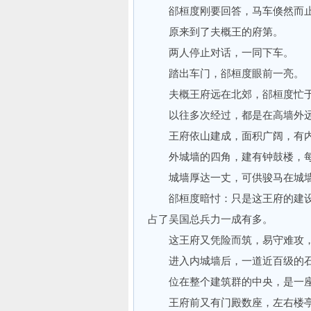
郤桓度刚要回答，马车倏然而
原来到了夫概王的府第。
两人停止对话，一同下车。
踏出车门，郤桓度眼前一亮。
夫概王府远在北郊，郤桓度忙于
以往多次经过，都是在高墙外远
王府依山建成，面积广阔，有内
外城墙的四角，建有钟鼓楼，每
城墙厚达一丈，可供骏马在城墙
郤桓度暗忖：只是这王府的建设
占了吴国总兵力一成有多。
这王府又凭险而筑，易守难攻，
进入内城墙后，一道近百级的石
位在整个建筑群的中央，是一座
王府前又有门殿数座，左右楼亭