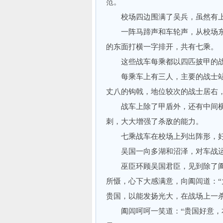
范。
校场四边围满了吴兵，虽然有上
一阵马蹄声和车轮声，从校场东
的东面打横一字排开，共有七乘。
这些战车每乘都以四匹披甲的战
每乘车上有三人，主要的战士站
丈八的钩戟，地位较次的战士居右
战车上除了甲盾外，还有中间横
刺，大大增强了杀敌的能力。
七乘战车在校场上列出阵形，好
吴国一向多湖和沼泽，对车战运
巫臣环顾吴国君臣，见到除了阖
所慑，心下大感满意，向阖闾道：
贵国，以能发扬光大，在战场上一杀
阖闾呵呵一笑道：“贵国好意，本