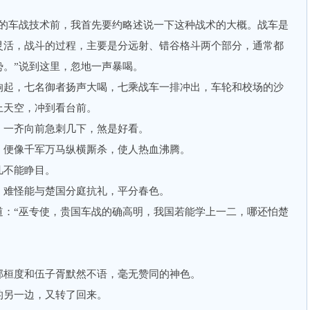
车战技术前，我首先要约略述说一下这种战术的大概。战车是
灵活，战斗的过程，主要是分远射、错谷格斗两个部分，通常都
势。”说到这里，忽地一声暴喝。
起，七名御者扬声大喝，七乘战车一排冲出，车轮和校场的沙
上天空，冲到看台前。
一齐向前急刺几下，煞是好看。
便像千军万马纵横厮杀，使人热血沸腾。
不能睁目。
难怪能与楚国分庭抗礼，平分春色。
“巫专使，贵国车战的确高明，我国若能学上一二，哪还怕楚
桓度和伍子胥默然不语，毫无赞同的神色。
另一边，又转了回来。