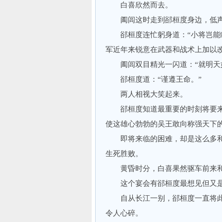
白喜欣然而去。
阖闾这时走到郤桓度身边，低声道
郤桓度连忙躬身道：“小将岂能瞒
军近年来锐意在武器和战术上加以
阖闾双目精光一闪道：“就明天
郤桓度道：“谨遵王命。”
两人相视大笑起来。
郤桓度知道最重要的时刻将要来
使这雄心勃勃的吴王敢向称强天下
即将来临的困难，却是这么多和
生死胜败。
黄昏时分，白喜果然驱车前来和
这个宴会有郤桓度最想见但又是
自从长江一别，郤桓度一直将此
令人心碎。