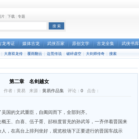
图片
|
下载
|
专题
古龙考证
媒体古龙
武侠百家
原创文学
古龙全集
武侠书库
|
大唐双龙传
|
覆雨翻云
|
边荒传说
|
破碎虚空
|
大剑师传奇
|
搜索
第二章 名剑越女
35:41 作者：黄易 来源：
黄易作品集
评论：
0
点击：
吴国的文武重臣，自阖闾而下，全部到齐。
概王、白喜、伍子胥、郤桓度冒充的孙武等，一齐伴着晋国来
余人，在高台上排列坐好，观览校场下正要进行的晋国车战示