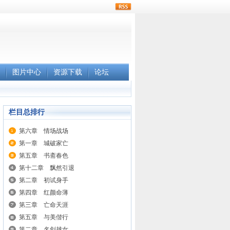
rss
图片中心
资源下载
论坛
栏目总排行
第六章 情场战场
第一章 城破家亡
第五章 书斋春色
第十二章 飘然引退
第二章 初试身手
第四章 红颜命薄
第三章 亡命天涯
第五章 与美偕行
第二章 名剑越女