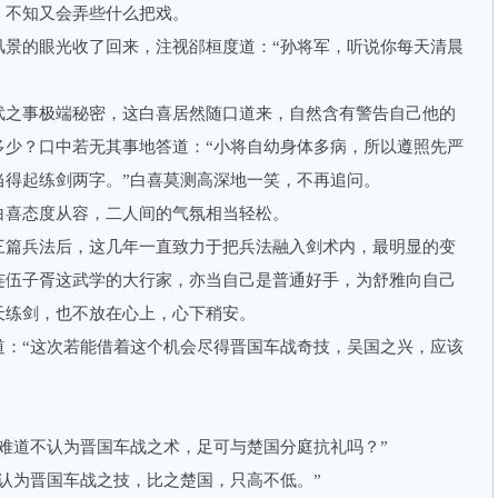
不知又会弄些什么把戏。
的眼光收了回来，注视郤桓度道：“孙将军，听说你每天清晨
之事极端秘密，这白喜居然随口道来，自然含有警告自己他的
多少？口中若无其事地答道：“小将自幼身体多病，所以遵照先严
当得起练剑两字。”白喜莫测高深地一笑，不再追问。
喜态度从容，二人间的气氛相当轻松。
篇兵法后，这几年一直致力于把兵法融入剑术内，最明显的变
连伍子胥这武学的大行家，亦当自己是普通好手，为舒雅向自己
天练剑，也不放在心上，心下稍安。
“这次若能借着这个机会尽得晋国车战奇技，吴国之兴，应该
道不认为晋国车战之术，足可与楚国分庭抗礼吗？”
为晋国车战之技，比之楚国，只高不低。”