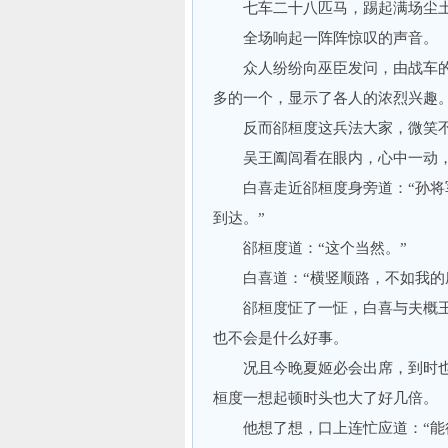
七车二十八匹马，踢起满场尘
全场响起一阵阵惊叹的声音。
众人纷纷向巫臣发问，由战车的
多的一个，显示了各人的浓烈兴趣
反而郤桓度这兵法大家，微笑不
吴王阖闾看在眼内，心中一动，
白喜走近郤桓度身旁道：“孙将军
到达。”
郤桓度道：“这个当然。”
白喜道：“横竖顺路，不如我的座
郤桓度怔了一怔，白喜与夫概王
也不会是什么好事。
况且今晚夏姬必会出席，到时也
桓度一想起顿时头也大了好几倍。
他想了想，口上连忙应道：“能得