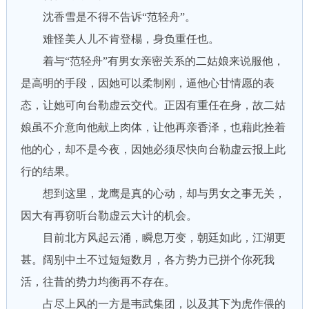
沈香雪是不得不告诉“范轻舟”。
难怪美人儿不肯登榻，身负重任也。
着与“范轻舟”有男女亲密关系的二姑娘来说服他，
是高明的手段，因她可以柔制刚，逼他心甘情愿的表
态，让她可向台勒虚云交代。正因有重任在身，故二姑
娘虽不介意向他献上肉体，让他再亲香泽，也藉此拴着
他的心，却不是今夜，因她必须尽快向台勒虚云报上此
行的结果。
想到这里，龙鹰是真的心动，却与男女之事无关，
因大有再窃听台勒虚云大计的机会。
目前北方风起云涌，瞬息万变，朝廷如此，江湖更
甚。阔别中土不过短短数月，各方势力已拼个你死我
活，往昔的势力均衡再不存在。
占尽上风的一方是韦武集团，以及其下为虎作偎的