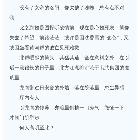
没有了女帝的洛阳，像欠缺了魂魄，总有点不对
劲。
比之到如是园探听敌情前，现在是心如死灰，就像
失去了希望，前路茫茫，或许是因沈香雪的“变心”，又
或因坐看黄河帮的败亡见死难救。
北帮崛起的势头，其猛其速，全在意料之外，在以
后一段很长的日子里，北方江湖将沉沦于韦武集团的魔
爪里。
龙鹰翻过日安舍的外墙，落在院落里，忽生异感。
厅内有人。
以龙鹰的修养，亦暗里倒抽一口凉气，微怔一下，
才朝门阶举步。
何人高明至此？