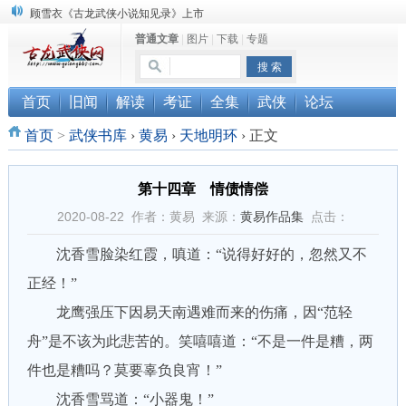
顾雪衣《古龙武侠小说知见录》上市
普通文章
|
图片
|
下载
|
专题
“武侠书库”查缺补漏活动圆满结束
《古龙小说原貌探究》修订版已上市
首页
旧闻
解读
考证
全集
武侠
论坛
首页
>
武侠书库
›
黄易
›
天地明环
›
正文
第十四章 情债情偿
2020-08-22 作者：黄易 来源：
黄易作品集
点击：
沈香雪脸染红霞，嗔道：“说得好好的，忽然又不
正经！”
龙鹰强压下因易天南遇难而来的伤痛，因“范轻
舟”是不该为此悲苦的。笑嘻嘻道：“不是一件是糟，两
件也是糟吗？莫要辜负良宵！”
沈香雪骂道：“小器鬼！”