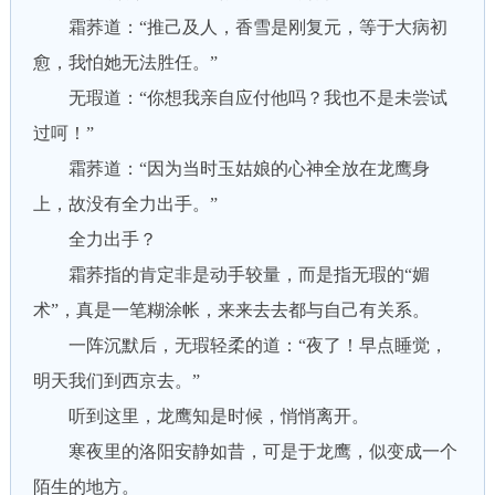
霜荞道：“推己及人，香雪是刚复元，等于大病初
愈，我怕她无法胜任。”
无瑕道：“你想我亲自应付他吗？我也不是未尝试
过呵！”
霜荞道：“因为当时玉姑娘的心神全放在龙鹰身
上，故没有全力出手。”
全力出手？
霜荞指的肯定非是动手较量，而是指无瑕的“媚
术”，真是一笔糊涂帐，来来去去都与自己有关系。
一阵沉默后，无瑕轻柔的道：“夜了！早点睡觉，
明天我们到西京去。”
听到这里，龙鹰知是时候，悄悄离开。
寒夜里的洛阳安静如昔，可是于龙鹰，似变成一个
陌生的地方。