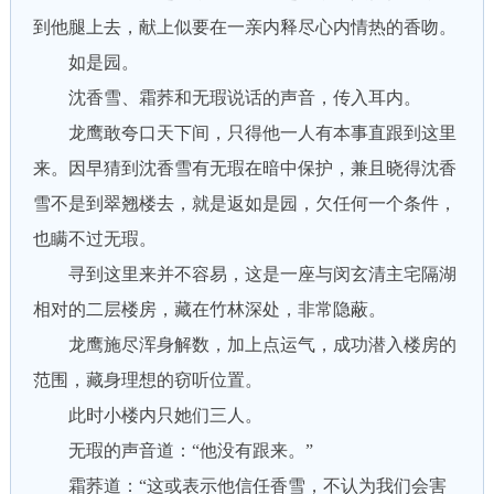
到他腿上去，献上似要在一亲内释尽心内情热的香吻。
如是园。
沈香雪、霜荞和无瑕说话的声音，传入耳内。
龙鹰敢夸口天下间，只得他一人有本事直跟到这里
来。因早猜到沈香雪有无瑕在暗中保护，兼且晓得沈香
雪不是到翠翘楼去，就是返如是园，欠任何一个条件，
也瞒不过无瑕。
寻到这里来并不容易，这是一座与闵玄清主宅隔湖
相对的二层楼房，藏在竹林深处，非常隐蔽。
龙鹰施尽浑身解数，加上点运气，成功潜入楼房的
范围，藏身理想的窃听位置。
此时小楼内只她们三人。
无瑕的声音道：“他没有跟来。”
霜荞道：“这或表示他信任香雪，不认为我们会害