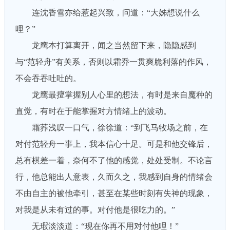
连沈香雪亦给惹起兴致，问道：“大姊想说什么
哩？”
龙鹰本打算离开，闻之当然留下来，隐隐感到
与“范轻舟”有关系，否则以霜乔一贯爽脆利落的作风，
不会吞吞吐吐的。
龙鹰最擅掌握别人心里的想法，有时是来自魔种的
直觉，有时在于能掌握对方情绪上的波动。
霜荞浅叹一口气，徐徐道：“到飞马牧场之前，在
对付范轻舟一事上，我本信心十足。可是和他交锋后，
总有棋差一着，奈何不了他的感觉，处处受制。不论言
行，他总能出人意表，久而久之，我感到自身的情绪会
不由自主的被他牵引，甚至在某些时刻有失神的现象，
对我是从未有过的事。对付他是很吃力的。”
无瑕淡淡道：“现在你再不用对付他哩！”