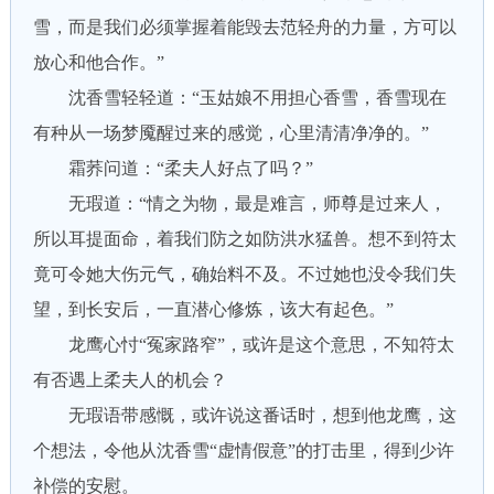
雪，而是我们必须掌握着能毁去范轻舟的力量，方可以
放心和他合作。”
沈香雪轻轻道：“玉姑娘不用担心香雪，香雪现在
有种从一场梦魇醒过来的感觉，心里清清净净的。”
霜荞问道：“柔夫人好点了吗？”
无瑕道：“情之为物，最是难言，师尊是过来人，
所以耳提面命，着我们防之如防洪水猛兽。想不到符太
竟可令她大伤元气，确始料不及。不过她也没令我们失
望，到长安后，一直潜心修炼，该大有起色。”
龙鹰心忖“冤家路窄”，或许是这个意思，不知符太
有否遇上柔夫人的机会？
无瑕语带感慨，或许说这番话时，想到他龙鹰，这
个想法，令他从沈香雪“虚情假意”的打击里，得到少许
补偿的安慰。