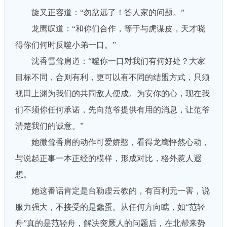
旋又正容道：“勿岔远了！答人家的问题。”
龙鹰叹道：“和你们合作，等于与虎谋皮，天才晓
得你们何时反噬小弟一口。”
沈香雪耸肩道：“噬你一口对我们有何好处？大家
目标不同，合则有利，更可以有不同的结盟方式，只须
视田上渊为我们的共同敌人便成。为安你的心，现在我
们不须你任何承诺，先向范爷提供有用的消息，让范爷
清楚我们的诚意。”
她微耸香肩的动作可爱娇憨，看得龙鹰怦然心动，
与说起正事一本正经的模样，形成对比，格外惹人遐
想。
她这番话肯定是台勒虚云教的，有百利无一害，说
服力强大，不接受的是蠢蛋。从任何方向瞧，如“范轻
舟”真的是范轻舟，解决突厥人的问题后，在北帮来势