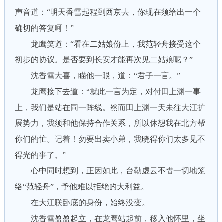
声音道：“明天香雪起程到西京去，你现在须给出一个
确切的答复呵！”
龙鹰笑道：“看在二姑娘份上，我范轻舟接受这个
初步的协议。是否要到长安才能再次见二姑娘呢？”
沈香雪大喜，瞄他一眼，道：“君子一言。”
龙鹰接下去道：“就此一言为定，对付田上渊一事
上，我们是站在同一阵线。然而田上渊一天未往大江扩
展势力，我须和他保持合作关系，所以休想我在北方帮
你们的忙。记着！勿要出卖小弟，我晓得你们太多见不
得光的事了。”
心中同时想到，正因如此，台勒虚云不惜一切地笼
络“范轻舟”，予他难以拒绝的大利益。
在大江联卧底的身份，始终没变。
沈香雪盈盈起立，在龙鹰站起前，移入他怀里，坐