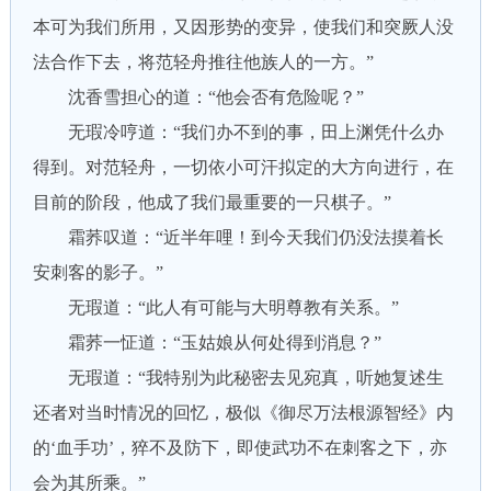
本可为我们所用，又因形势的变异，使我们和突厥人没
法合作下去，将范轻舟推往他族人的一方。”
沈香雪担心的道：“他会否有危险呢？”
无瑕冷哼道：“我们办不到的事，田上渊凭什么办
得到。对范轻舟，一切依小可汗拟定的大方向进行，在
目前的阶段，他成了我们最重要的一只棋子。”
霜荞叹道：“近半年哩！到今天我们仍没法摸着长
安刺客的影子。”
无瑕道：“此人有可能与大明尊教有关系。”
霜荞一怔道：“玉姑娘从何处得到消息？”
无瑕道：“我特别为此秘密去见宛真，听她复述生
还者对当时情况的回忆，极似《御尽万法根源智经》内
的‘血手功’，猝不及防下，即使武功不在刺客之下，亦
会为其所乘。”