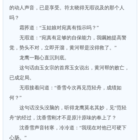
的动人声音，已是享受。符太晓得无瑕说及的那个人
吗？
霜荞道：“玉姑娘对宛真有指示吗？”
无瑕道：“宛真有足够的自保能力，我嘱她提高警
觉，势头不对，立即开溜，黄河帮是没得救了。”
龙鹰一颗心直沉到底。
这句话由玉女宗的首席玉女说出，黄河帮的败亡，
已成定局。
无瑕接着问道：“香雪今次再见范轻舟，成绩如
何？”
这句话没头没脑的，听得龙鹰莫名其妙，见“范轻
舟”的经过，沈香雪刚才不是原汁原味的奉上了？
沈香雪声音转寒，冷冷道：“我现在对他已可硬下
心肠。”