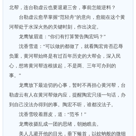
北帮，连台勒虚云也要退避三舍，事前怎能逆料？
台勒虚云愈早掌握“范轻舟”的意向，愈能在这个黄
河帮处于水深火热的关键时刻，作出决定。
龙鹰皱眉道：“你们有打算警告陶宏吗？”
沈香雪道：“可以做的都做了，就看陶宏肯否忍辱
负重，黄河帮始终是有过百年历史的大帮会，深入民
心，想将黄河帮连根拔起，不是两、三年可办到的
事。”
龙鹰放下最迫切的心事，暂时不再担心黄河帮，台
勒虚云有人在黄河帮做内应，提醒陶宏只须一句话，办
到自己没法办得到的事。陶宏不听，谁都没法子。
沈香雪咬着唇皮，道：“范爷！”
龙鹰收摄乱成一团的思绪，朝她瞧去。
美人儿避开他的目光，垂下螓首，以蚊蚋般的微细