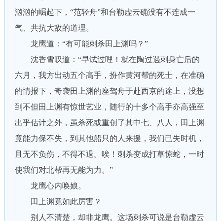
汹汹的崛起下，“范轻舟”和台勒虚云确没有不连成一
气、共抗大敌的道理。
龙鹰道：“有可能刺杀田上渊吗？”
沈香雪叹道：“早试过哩！就在陶过遇刺身亡后的
六月，我方出动五个高手，扮作黄河帮的死士，在准确
的情报下，奇袭田上渊的座驾舟于赴西京的途上，没想
到不但田上渊有惊世艺业，随行的十多个高手亦高强至
出乎估计之外，虽杀死或重创了其中七、八人，田上渊
竟能力保不失，到其他船只的人来援，我们已失时机，
且无不负伤，不得不退。唉！刺杀变成打草惊蛇，一时
使我们对北帮再无能为力。”
龙鹰心内唤娘。
田上渊竟如此厉害？
别人不清楚，却非龙鹰。这场刺杀可说是台勒虚云