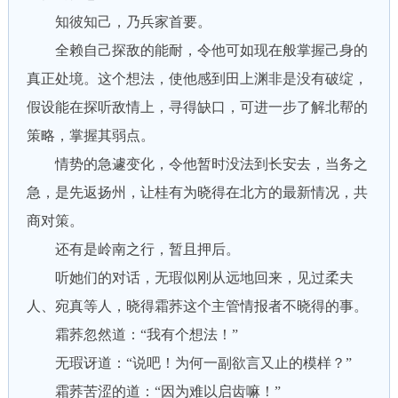
知彼知己，乃兵家首要。
全赖自己探敌的能耐，令他可如现在般掌握己身的
真正处境。这个想法，使他感到田上渊非是没有破绽，
假设能在探听敌情上，寻得缺口，可进一步了解北帮的
策略，掌握其弱点。
情势的急遽变化，令他暂时没法到长安去，当务之
急，是先返扬州，让桂有为晓得在北方的最新情况，共
商对策。
还有是岭南之行，暂且押后。
听她们的对话，无瑕似刚从远地回来，见过柔夫
人、宛真等人，晓得霜荞这个主管情报者不晓得的事。
霜荞忽然道：“我有个想法！”
无瑕讶道：“说吧！为何一副欲言又止的模样？”
霜荞苦涩的道：“因为难以启齿嘛！”