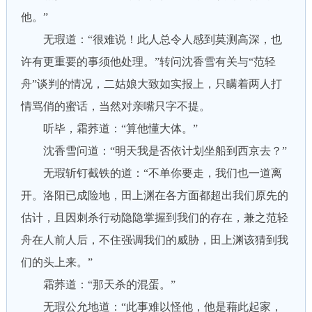
他。”
无瑕道：“很难说！此人总令人感到莫测高深，也
许有更重要的事须他处理。”转问沈香雪有关与“范轻
舟”谈判的情况，二姑娘大致如实报上，只瞒着两人打
情骂俏的蜜话，当然对亲嘴只字不提。
听毕，霜荞道：“算他懂大体。”
沈香雪问道：“明天我是否依计划坐船到西京去？”
无瑕斩钉截铁的道：“不单你要走，我们也一道离
开。洛阳已成险地，田上渊在各方面都超出我们原先的
估计，且因刺杀行动隐隐掌握到我们的存在，兼之范轻
舟在人前人后，不住强调我们的威胁，田上渊该猜到我
们的头上来。”
霜荞道：“那天杀的混蛋。”
无瑕公允地道：“此事难以怪他，他是藉此起家，