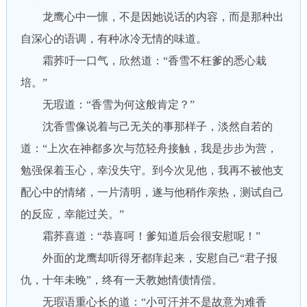
龙鹰心中一懔，不是因她说话的内容，而是那种出
自深心的语调，有种冰冷无情的味道。
霜荞吁一口气，欣然道：“香雪不枉爹的悉心栽
培。”
无瑕道：“香雪为何这般肯定？”
沈香雪像说着与己无关的事那样子，淡然自若的
道：“上次在神都多次与范轻舟接触，我是步步为营，
勉强保着玉心，幸没失守。到今次见他，我再不被他支
配心中的情绪，一片清明，遂与他稍作亲热，测试自己
的反应，幸能过关。”
霜荞喜道：“恭喜呵！爹知道后会很安慰呢！”
外面的龙鹰却听得牙都痒起来，安慰自己“君子报
仇，十年未晚”，终有一天教她情债情偿。
无瑕语重心长的道：“小可汗并不是故意为难香