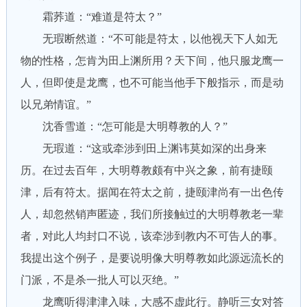
霜荞道：“难道是符太？”
无瑕断然道：“不可能是符太，以他视天下人如无
物的性格，怎肯为田上渊所用？天下间，他只服龙鹰一
人，但即使是龙鹰，也不可能当他手下般指示，而是动
以兄弟情谊。”
沈香雪道：“怎可能是大明尊教的人？”
无瑕道：“这或牵涉到田上渊讳莫如深的出身来
历。在过去百年，大明尊教颇有中兴之象，前有捷颐
津，后有符太。据闻在符太之前，捷颐津尚有一出色传
人，却忽然销声匿迹，我们所接触过的大明尊教老一辈
者，对此人均封口不说，该牵涉到教内不可告人的事。
我提出这个例子，是要说明像大明尊教如此源远流长的
门派，不是杀一批人可以灭绝。”
龙鹰听得津津入味，大感不虚此行。静听三女对答