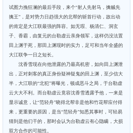
试图力挽狂澜的最后手段，来个“射人先射马，擒贼先
擒王”，是对势力日趋强大的北帮的斩首行动，故出动
的肯定是大江联最强的阵容。如无瑕、杨清仁、洞玄
子、香霸，由复元的台勒虚云亲身领军，这样仍没法置
田上渊于死，那田上渊现时的实力，足可和当年全盛的
大江联争一日之短长。
沈香雪现在向他泄露的乃最高机密，如向田上渊泄
出，正对刺客的真正身份疑神疑鬼的田上渊，至少信大
半，大江联的“北犯”将曝光，顿成恶斗之局，于台勒虚
云大大不利。而台勒虚云竟容沈香雪透露予他，一来是
显示诚意，让“范轻舟”晓得北帮非是他和竹花帮应付得
来，更重要的原因，是当“范轻舟”知悉其事时，可轻易
猜到是他们干的，那时会认为台勒虚云有心隐瞒，大损
双方合作的可能性。