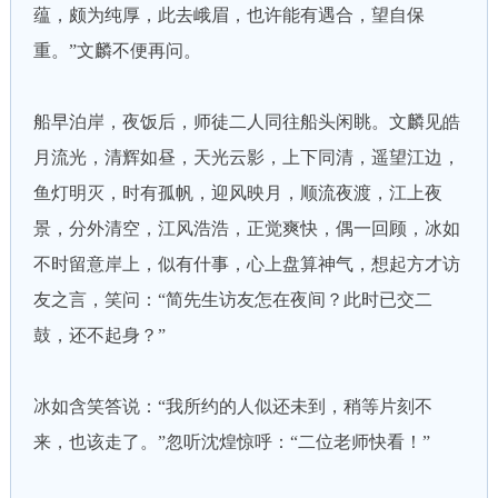
蕴，颇为纯厚，此去峨眉，也许能有遇合，望自保
重。”文麟不便再问。
船早泊岸，夜饭后，师徒二人同往船头闲眺。文麟见皓
月流光，清辉如昼，天光云影，上下同清，遥望江边，
鱼灯明灭，时有孤帆，迎风映月，顺流夜渡，江上夜
景，分外清空，江风浩浩，正觉爽快，偶一回顾，冰如
不时留意岸上，似有什事，心上盘算神气，想起方才访
友之言，笑问：“简先生访友怎在夜间？此时已交二
鼓，还不起身？”
冰如含笑答说：“我所约的人似还未到，稍等片刻不
来，也该走了。”忽听沈煌惊呼：“二位老师快看！”