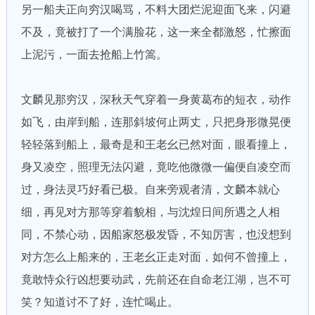
另一船夫正向穷汉喝骂，不料大团烂泥迎面飞来，闪避
不及，竟被打了一个满脸花，这一来全都激怒，忙擦面
上泥污，一面去抢船上竹篙。
文麟见那穷汉，深秋天气穿着一身黄葛布的短衣，动作
如飞，由岸到船，连那斜坡何止两丈，只把身形微晃便
轻轻落到船上，最奇是和王老幺已然对面，眼看撞上，
身又凌空，照理无法闪避，竟吃他微微一偏便自凌空而
过，身法灵巧好看已极。自来旁观者清，文麟本就心
细，再见对方那等穿着貌相，与沈煌日间所遇之人相
同，不禁心动，因船家怒极发昏，不知厉害，也没想到
对方怎么上船来的，王老幺正走对面，如何不曾撞上，
竟敢恃众行凶想要动武，先前还在自命老江湖，岂不可
笑？知道讨不了好，连忙喝止。