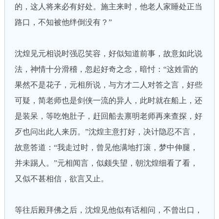
的，这人将来必有好处。施主来时，他老人家睡处正当
路口，不知被他绊倒没有？”
沈煌见元相说时强忍笑容，好似知道前事，故意如此说
法，神情十分滑稽，忽起好奇之念，暗忖：“这姓雷的
果然不是花子，元相所说，与方才二人对答之言，好些
可疑，简老师也是剑侠一流的异人，此时就在船上，还
是装呆，等吃饱肚子，赶回船去禀明老师再来查探，好
歹也问出此人来历。”沈煌主意打好，决计隐忍不言，
故意答道：“我走过时，曾见他满地打滚，梦中伸腿，
并未踢人。”元相闻言，似颇失望，朝沈煌细看了看，
又似不甚相信，欲言又止。
等往后殿拜佛之后，沈煌见他似有话相问，不曾出口，