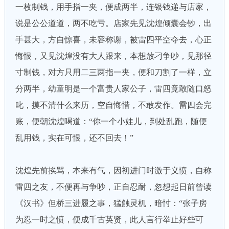
一枚制钱，用手指一夹，便成两半，连银钱递与店家，
说是公公道道，两不吃亏。店家先见沈煌倾囊会钞，出
手甚大，方自惊喜，未容称谢，被雷四平空夺去，心正
悔恨，又见沈煌没有大人跟来，本想放刁争吵，见那径
寸制钱，对方只用二三两指一夹，便和刀割了一样，立
分两半，幼童明是一个富贵人家公子，雷四竟敢随口怒
叱，摸不清什么来历，空自悔惜，不敢发作。雷四会完
账，便朝沈煌喝道：“你一个小娃儿，到处乱跑，随便
乱用钱，实在可恨，还不回去！”
沈煌先前挨骂，本来有气，因初进门时激于义愤，自称
雷四之友，不便再与争吵，正自忍耐，忽想起日前曾读
《汉书》但桥三进履之事，猛触灵机，暗忖：“张子房
为忍一时之愤，便成千古英贤，此人言行举止好些可