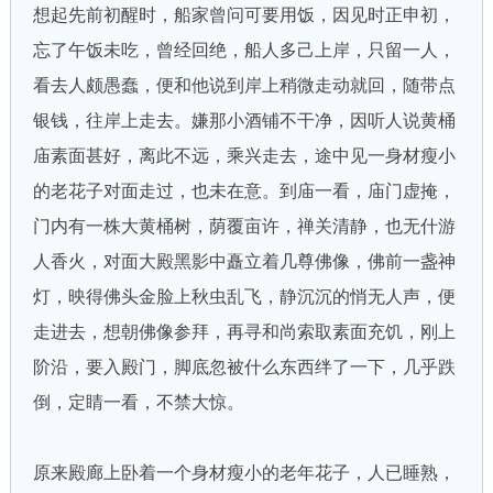
想起先前初醒时，船家曾问可要用饭，因见时正申初，
忘了午饭未吃，曾经回绝，船人多己上岸，只留一人，
看去人颇愚蠢，便和他说到岸上稍微走动就回，随带点
银钱，往岸上走去。嫌那小酒铺不干净，因听人说黄桶
庙素面甚好，离此不远，乘兴走去，途中见一身材瘦小
的老花子对面走过，也未在意。到庙一看，庙门虚掩，
门内有一株大黄桶树，荫覆亩许，禅关清静，也无什游
人香火，对面大殿黑影中矗立着几尊佛像，佛前一盏神
灯，映得佛头金脸上秋虫乱飞，静沉沉的悄无人声，便
走进去，想朝佛像参拜，再寻和尚索取素面充饥，刚上
阶沿，要入殿门，脚底忽被什么东西绊了一下，几乎跌
倒，定睛一看，不禁大惊。
原来殿廊上卧着一个身材瘦小的老年花子，人已睡熟，