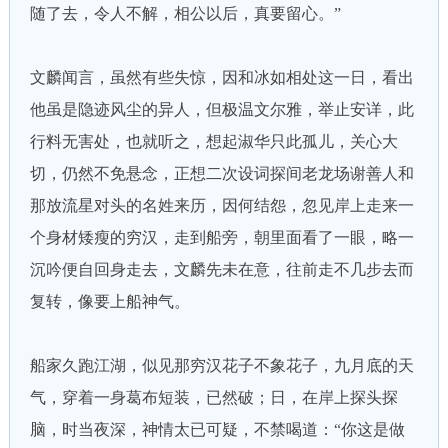
随了去，令人不解，相公以后，真要留心。”
文麟闻言，虽然有些失惊，因和冰如相处这一日，看出
他虽是隐迹风尘的异人，但极温文尔雅，举止安详，此
行料无害处，也就听之，想起淑华只此孤儿，关心大
切，仍然不免悬念，正想二次设词探间老龙场谢善人和
那放流星对头的名姓来历，因何结怨，忽见岸上走来一
个身材矮瘦的穷汉，走到船旁，朝里面看了一眼，略一
沉吟便自回身走去，文麟先未在意，往前走不几步去而
复转，像要上船神气。
船家久跑江湖，似见那穷汉花子不象花子，九月底的天
气，穿着一身葛布短装，已然破；日，在岸上探头探
脑，时当夜深，神情太已可疑，不禁喝道：“你这是做