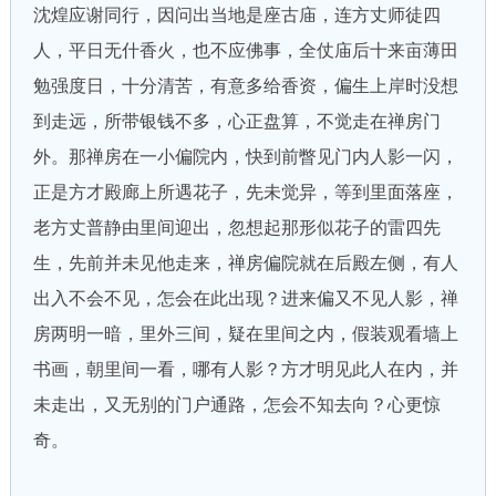
沈煌应谢同行，因问出当地是座古庙，连方丈师徒四
人，平日无什香火，也不应佛事，全仗庙后十来亩薄田
勉强度日，十分清苦，有意多给香资，偏生上岸时没想
到走远，所带银钱不多，心正盘算，不觉走在禅房门
外。那禅房在一小偏院内，快到前瞥见门内人影一闪，
正是方才殿廊上所遇花子，先未觉异，等到里面落座，
老方丈普静由里间迎出，忽想起那形似花子的雷四先
生，先前并未见他走来，禅房偏院就在后殿左侧，有人
出入不会不见，怎会在此出现？进来偏又不见人影，禅
房两明一暗，里外三间，疑在里间之内，假装观看墙上
书画，朝里间一看，哪有人影？方才明见此人在内，并
未走出，又无别的门户通路，怎会不知去向？心更惊
奇。