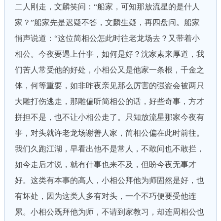
二人刚走，文麟笑问：“船家，可知那放流星的是什人
家？”船家先是迟疑不答，文麟生疑，再四盘问。船家
悄声说道：“这位简相公怎此时往老龙场去？又带着小
相公。今夜要遇上什事，如何是好？沈家素来厚道，我
们苦人常受他的好处，小相公又是他家一条根，千金之
体，何等重要，如非昨夜亲见那么厉害的强盗会被两只
大雕打伤逃走，那雕偏听简相公的话，好些奇事，方才
拼担不是，也不让小相公走了。只知放流星那家今夜有
事，对头就许老龙场谢善人家，简相公偏在此时前往。
我们久跑江湖，早看出他不是常人，不敢问也不敢拦，
如今走后才说，就有什事也来不及，但盼今夜无事才
好。这类有本事的高人，小相公拜他为师固然是好，也
有坏处，因为这类人多有对头，一个不巧便要受他连
累。小相公既拜他为师，不请到家教习，却连周相公也