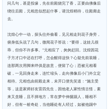
问几句，甚是投缘，先在前殿烧完了香，正要由佛像后
绕往后殿，元相忽似想起什事，请沈煌稍待，往殿廊走
去。
沈煌心中一动，探头往外偷看，见元相走到花子身旁，
俯身低头说了几句，微闻花子答说：“要得，这娃儿很
乖，但你不许多事。”元相应了，匆匆赶回。沈煌因花
子方才口中还在打呼，怎会醒得这快？心疑先前装睡，
连那两次用脚来绊俱是故意，便留了心；恐被元相看
破，一见回身走来，连忙缩头，走向佛像后小门外立定
相待。元相也由前殿走来，未开口便先笑道：“施主受
等，这是家师好友雷四先生，因他老人家性情古怪，素
来又贪睡，且不择地方，常在梦中伸腿踢人，睡相不
好，但有一桩奇处，当他睡处有人经过，如被他踢中