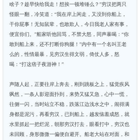
啥子？趁早快给我走！想挨一顿堆锤么？”穷汉把两只
怪眼一翻，冷笑道：“我在岸上闲走，又没到你船上，
干你屁事！无知鼠辈，也敢欺人，今日我老人家有事，
便宜你们。”船家听他回骂，不禁大怒，同声暴喝：“你
敢到船上来，还不打断你狗腿！”内中有一个名叫王老
么的，性情最暴，见穷汉生得文弱，倚仗人多，怒
喝：“打这痞子夜游神！”
声随人起，正要往岸上奔去，刚到跳板之上，猛觉疾风
飒然，一条人影迎面扑到，来势又猛又急，心中一慌，
往侧一闪，当时站立不稳，跌落江边浅水之中，闹得满
身都是泥污，再看穷汉，已到船上，越发恼羞成怒，就
水里抓起一把烂泥，朝那穷汉打去，眼看打中，穷汉也
未回顾，身形微微一偏便自避开。船老大站在对面，和