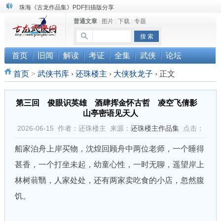
珠海《古龙作品集》PDF扫描版分享
普通文章
|
图片
|
下载
|
专题
三千藏书奉江湖 ， 诚邀侠友共赏鉴
“武侠书库”查缺补漏活动圆满结束
首页
旧闻
解读
考证
全集
武侠
论坛
首页
>
武侠书库
›
还珠楼主
›
大侠狄龙子
›
正文
第三回 俊眼识英雄 酒肆挥金怀古哲 凌空飞倩影
山亭密语见天人
2026-06-15 作者：还珠楼主 来源：
还珠楼主作品集
点击：
船家泊舟上岸买物，沈煌回顾舟中两位老师，一个睡得
甚香，一个打坐未起，幼童心性，一时无聊，遥望岸上
林树蓊翳，人家处处，还有两家卖吃食的小店，忽然腹
饥。