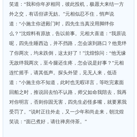
笑道：“我和你年岁相同，彼此投机，极愿大来结一方
外之交，有话但讲无妨。”元相似忍不住，悄声说
道：“小施主你进殿门时，四先生当真没用脚绊你
么？”沈煌料有原故，告以前事。元相大喜道：“我原说
呢，四先生睡西边，并不挡路，怎会滚到路口？他竟绊
了你两次，均未跌倒，这太好了！”沈煌惊问：“他无缘
无故绊我两次，至今腿还生疼，怎会说是好事？”元相
连忙摇手，请其低声。探头外望，见无人来，低语
道：“小施主你不知道，此时也无暇详言，等吃完素面
回船之时，推说回去怕不认路，师父如命我陪去，我再
对你明言，否则你固无害，四先生必怪多嘴，就要累我
受罚了。”说时正往外走，又一少年和尚走来，朝沈煌
笑说：“面已煮好，请往禅房侍茶。”