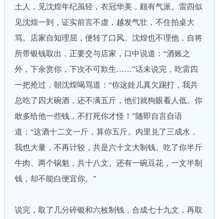
土人，见沈煌年纪虽轻，衣冠华美，颇有气派。雷四似
见沈煌一到，证实前言不虚，越发气壮，不住拍桌大
骂。店家自知理屈，便转了口风。沈煌也不理他，自将
所带银钱取出，正要交与店家，口中说道：“酒账之
外，下余赏你，下次不可欺生……”话未说完，吃雷四
一把抢过，朝沈煌喝骂道：“你这娃儿真欠踢打，我共
总吃了四大碗酒，还不满五斤，他们就狗眼看人低。你
敢多给他一些钱，不打死你才怪！”随即自言自语
道：“这酒十二文一斤，算你五斤。内里兑了三成水，
我也大量，不再计较，共是六十文大制钱。吃了你半斤
牛肉、两个锅魁，共十八文。还有一碗豆花，一文半制
钱，却不能白便宜你。”
说完，取了几分碎银和六枚制钱，合成七十九文，再取