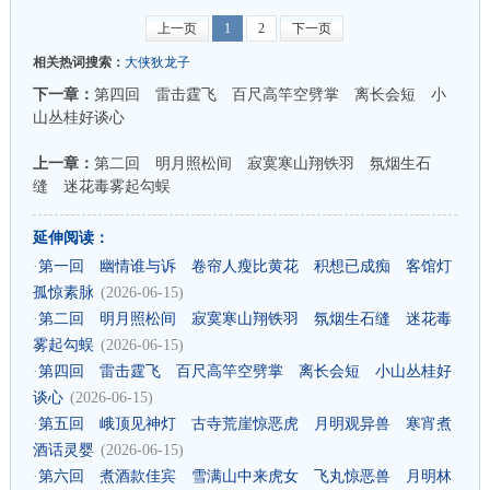
上一页
1
2
下一页
相关热词搜索：
大侠狄龙子
下一章：
第四回 雷击霆飞 百尺高竿空劈掌 离长会短 小
山丛桂好谈心
上一章：
第二回 明月照松间 寂寞寒山翔铁羽 氛烟生石
缝 迷花毒雾起勾蜈
延伸阅读：
·
第一回 幽情谁与诉 卷帘人瘦比黄花 积想已成痴 客馆灯
孤惊素脉
(2026-06-15)
·
第二回 明月照松间 寂寞寒山翔铁羽 氛烟生石缝 迷花毒
雾起勾蜈
(2026-06-15)
·
第四回 雷击霆飞 百尺高竿空劈掌 离长会短 小山丛桂好
谈心
(2026-06-15)
·
第五回 峨顶见神灯 古寺荒崖惊恶虎 月明观异兽 寒宵煮
酒话灵婴
(2026-06-15)
·
第六回 煮酒款佳宾 雪满山中来虎女 飞丸惊恶兽 月明林