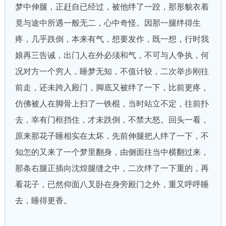
梦中伸腿，正赶自已经过，被他绊了一跤，那形貌衣着
竟与途中所遇一般无二，心中奇怪。因那一腿绊得生
疼，几乎跌倒，本来有气，想要发作，既一想，行时我
娘再三告诫，出门人在外必须和气，不可与人争执，何
况对方一个穷人，睡梦无知，不值计较，二次举步刚往
前走，还未跨入殿门，脚底又被绊了一下，比前更疼，
仿佛被人在脚骨上扫了一铁棍，当时站立不定，往前扑
去，幸有门框挡住，才未跌倒，不禁大怒。回头一看，
原来那花子睡相实在太坏，先前伸腿把人绊了一下，不
知怎的又来了一个梦里翻身，由侧面往当中横翻过来，
那条右腿正插向沈煌腿缝之中，二次绊了一下重的，再
看花子，已然仰面八叉卧在身旁殿门之外，重又呼呼睡
去，睡得更香。