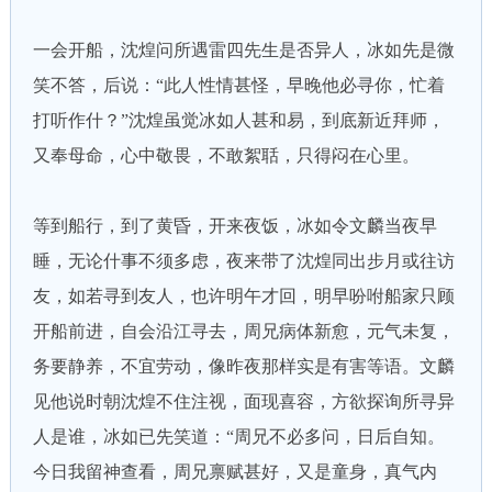
一会开船，沈煌问所遇雷四先生是否异人，冰如先是微
笑不答，后说：“此人性情甚怪，早晚他必寻你，忙着
打听作什？”沈煌虽觉冰如人甚和易，到底新近拜师，
又奉母命，心中敬畏，不敢絮聒，只得闷在心里。
等到船行，到了黄昏，开来夜饭，冰如令文麟当夜早
睡，无论什事不须多虑，夜来带了沈煌同出步月或往访
友，如若寻到友人，也许明午才回，明早吩咐船家只顾
开船前进，自会沿江寻去，周兄病体新愈，元气未复，
务要静养，不宜劳动，像昨夜那样实是有害等语。文麟
见他说时朝沈煌不住注视，面现喜容，方欲探询所寻异
人是谁，冰如已先笑道：“周兄不必多问，日后自知。
今日我留神查看，周兄禀赋甚好，又是童身，真气内