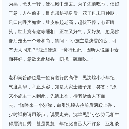
为高，念头一转，便往殿中走去。为了先前吃亏，便留
了意，人往前走，目光却斜视身后，花子也未再伸腿，
只口内呼声如雷，肚皮鼓起老高，起伏不停，心正暗
笑，世上竟有这等睡相，正在又好气，又好笑，忽见佛
像后走出一个老和尚，笑问：“小施主是烧香的么，可
有大人同来？”沈煌便道：“舟行过此，因听人说庙中素
面甚好，意欲来此烧香，叨扰一碗面吃。”
老和尚普静也是一位有道行的高僧，见沈煌小小年纪，
气度高华，举止从容，知是大家士族子弟，笑答：“原
来小施主一人到此，先请上香，待老僧命人下面
去。”随唤来一小沙弥，命引沈煌去往前后两殿上香，
少时禅房请用茶点，说罢走去。沈煌见那小沙弥元相生
得眉清目秀，甚是灵慧，年纪比自己大不许多，互相谈