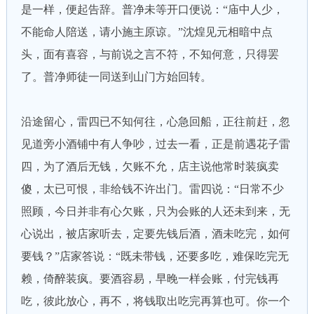
是一样，便起告辞。普净未等开口便说：“庙中人少，
不能命人陪送，请小施主原谅。”沈煌见元相暗中点
头，面有喜容，与前说之言不符，不知何意，只得罢
了。普净师徒一同送到山门方始回转。
沿途留心，雷四已不知何往，心急回船，正往前赶，忽
见道旁小酒铺中有人争吵，过去一看，正是前遇花子雷
四，为了酒后无钱，欠账不允，店主说他常时装疯卖
傻，太已可恨，非给钱不许出门。雷四说：“日常不少
照顾，今日并非有心欠账，只为会账的人还未到来，无
心说出，被店家听去，定要先钱后酒，酒未吃完，如何
要钱？”店家答说：“既未带钱，还要多吃，难保吃完无
赖，倚醉装疯。要酒容易，早晚一样会账，付完钱再
吃，彼此放心，再不，将钱取出吃完再算也可。你一个