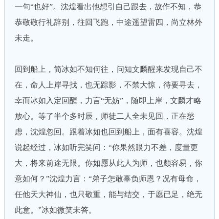
一句“也好”。沈煌看出他想引自己跟去，故作不知，恭
恭敬敬行礼辞别，往回飞跑，中途遥望雷四，尚立林外
未走。
回到船上，简冰如不知何往，问知文麟醒来发现自己不
在，命人上岸寻找，也无踪影，不禁大惊，待要寻去，
幸而冰如入定回醒，力言“无妨”，随即上岸，文麟才略
放心。等了半个多时辰，师徒二人全未见回，正在愁
虑，沈煌忽回。跟着冰如也回到船上，面有喜容。沈煌
说起经过，冰如听完笑问：“你果然眼力不差，度量更
大，将来前途无限。你如愿从此人为师，也颇容易，你
意如何？”沈煌力言：“弟子怎敢辜负师恩？况有母命，
任他天大神仙，也只敬重，能与结交，于愿已足，绝无
此意。”冰如微笑未答。