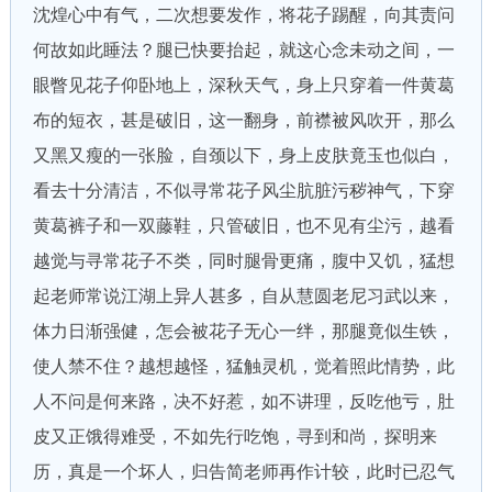
沈煌心中有气，二次想要发作，将花子踢醒，向其责问
何故如此睡法？腿已快要抬起，就这心念未动之间，一
眼瞥见花子仰卧地上，深秋天气，身上只穿着一件黄葛
布的短衣，甚是破旧，这一翻身，前襟被风吹开，那么
又黑又瘦的一张脸，自颈以下，身上皮肤竟玉也似白，
看去十分清洁，不似寻常花子风尘肮脏污秽神气，下穿
黄葛裤子和一双藤鞋，只管破旧，也不见有尘污，越看
越觉与寻常花子不类，同时腿骨更痛，腹中又饥，猛想
起老师常说江湖上异人甚多，自从慧圆老尼习武以来，
体力日渐强健，怎会被花子无心一绊，那腿竟似生铁，
使人禁不住？越想越怪，猛触灵机，觉着照此情势，此
人不问是何来路，决不好惹，如不讲理，反吃他亏，肚
皮又正饿得难受，不如先行吃饱，寻到和尚，探明来
历，真是一个坏人，归告简老师再作计较，此时已忍气