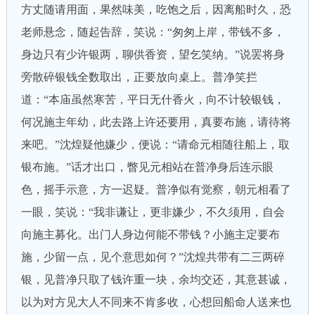
方丈随请用面，果然味美，吃饱之后，因离船时久，恐
老师悬念，随起告辞，笑说：“匆匆上岸，带钱不多，
身边只有少许银两，聊供香资，望乞笑纳。”说罢将身
旁散碎银钱全数取出，正要放向桌上。普净笑拦
道：“本庙虽然寒苦，平日无什香火，向不计较银钱，
何况施主年幼，此去路上许还要用，真要布施，请待将
来吧。”沈煌疑他嫌少，便说：“请命元相随往船上，取
银布施。”话才出口，瞥见元相站在普净身后连示眼
色，摇手示意，方一迟疑。普净似有觉察，朝元相看了
一眼，笑说：“我非谦让，更非嫌少，不久须用，自会
向施主募化。出门人身边何能不带钱？小施主定要布
施，少留一点，见个意思如何？”沈煌共带有二三两碎
银，见普净只取了钱许重一块，余均交还，其意甚诚，
以为对方见大人不同来不肯多收，心想回船命人送来也