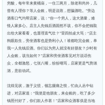
穷酸，每年常来黄桶庙，一住三两月，除老和尚外，几
曾有人理你？等人会账，明是说诳，想骗酒吃。”旁边
酒客口气均帮店家，说：“你一个穷人，这大酒量，难
怪人家多心。店主人先钱后酒固然不该，你不会把钱取
出给大家看看，也显理直气壮？”雷四拍桌大骂：“店主
狗眼欺生，旁坐酒客也是势利小人！谁都吃完会账，单
我一人先钱后酒。你们以为穷人就没有好朋友？少时有
人会账，该当如何？”店家和旁坐酒客见对方说话伤
众，全都激怒，七张八嘴，纷纷嘲骂，店家更是气势汹
汹，意欲动武。
沈煌见状，激于义愤，顿忘腿痛之恨，忙由人丛中钻
进，对店家道：“我便是他朋友，来会账的，吃了多少
钱照付好了，你们欺人作甚！”店家和众酒客俱是当地