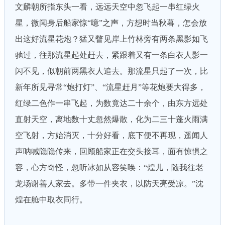
文麟朝所指东头一看，远远天空中忽飞起一串红绿火
星，微闻身后船家惊“噫”之声，方想时当秋暮，怎会放
出这好流星花炮？猛又瞥见岸上竹林旁有两条黑影如飞
驰过，往那流星起处赶去，紧跟着又有一条白衣人影一
闪不见，似朝前两黑衣人追去。那流星只起了一次，比
新年所见寻常“炮打灯”、“流星赶月”等花炮要大得多，
红绿二色作一串飞起，为数竟达二十余个，由东方远处
直射天空，离地数十丈忽然爆散，化为二三十蓬火雨满
空飞射，方始消灭，十分好看，底下便不再现，遥闻人
声呐喊隐隐传来，回顾船家正在交头接耳，面有惊惧之
容，心方奇怪，忽听冰如从容笑唤：“煌儿，随我往老
龙场谢善人家去。多带一件夹衣，以防天亮受凉。”沈
煌在舱中取衣同行。