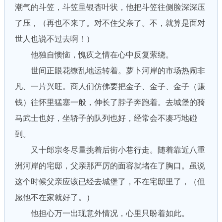
潮气的斗笠，斗笠呈银杏叶状，他把斗笠往侧脸深深压
了压，（再也不来了。对不住父亲了。不，就算是面对
世人也说不过去啊！）
他独自懊恼，愧疚之情在心中反复萦绕。
世间正眼花缭乱地运转着。萝卜河岸的市场热闹非
凡、一片兴旺。商人们仿佛要把金子、金子、金子（赚
钱）往怀里猛塞一般，伸长了脖子奔跑着。去城堡的骑
马武士也好，坐轿子的队列也好，经常会不凑巧地碰
到。
又十郎宗冬尽量挑着后街小巷行走。随着靠近八重
洲河岸的宅邸，父亲那严厉的面容就堵在了胸口。虽说
这个时候父亲应该已经去城堡了，不在宅邸里了，（但
愿他不在家就好了。）
他担心万一出现意外情况，心里只盼着如此。