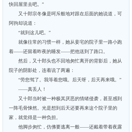
快回屋里去吧。”
又十郎宗冬像是呵斥般地对跟在后面的她说道，可
阿驹却说道：
“就到这儿吧。”
就像往常的习惯一样，她从妾宅的院子里一路小跑
着——还留着昨夜的睡发——把他送到了路口。
然后，又十郎头也不回地匆忙离开的背影后，她从
院子的阴影处，连着说了两遍：
“劳您驾了。我等着您哦。后天呀，后天再来哦。”
——真丢人！
又十郎当时被一种极其厌恶的情绪侵袭，甚至感到
一阵毛骨悚然。光是想到后天还要再来这个院子里的
家，就觉得是一种负担。
他脚步匆忙，仿佛要逃离一般——还戴着带着夜露