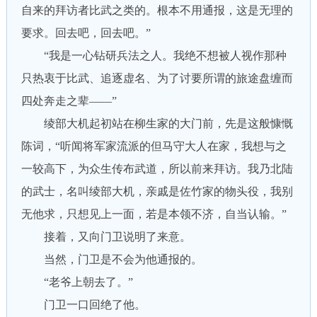
自来的拜访者比武之类的。根本不用通报，这是无理的
要求。回去吧，回去吧。”
“我是一心钻研兵法之人。我绝不想被人视作那种
只热衷于比武、追逐虚名、为了讨要所谓的旅途盘缠而
四处奔走之辈——”
绫部大机起初站在柳生家的大门前，先是这般慷慨
陈词，“听闻将军家流派的但马守大人在家，我想与之
一较高下，为众生传布武道，所以前来拜访。我乃北陆
的武士，名叫绫部大机，亲戚是佐竹家的物头役，我别
无他求，只想见上一面，若是本领不济，自当认输。”
接着，又向门卫说明了来意。
当然，门卫是不会为他通报的。
“老爷上朝去了。”
门卫一口回绝了他。