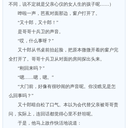
不同，说不定就是父亲心仪的女人生的孩子呢……）
哗啦一声，芭蕉对面那边，窗户打开了。
“又十郎，又十郎！”
是哥哥十兵卫的声音。
“哎，什么事呀？”
又十郎从书桌前抬起脸，把原本微微开着的窗户完
全打开了。哥哥十兵卫从对面的房间探出头来。
“刚回来吗？”
“嗯……嗯，嗯。”
“大门前，好像有很吵闹的声音呢。你没瞧见是怎
么回事吗？”
又十郎暗自松了口气。本以为会代替父亲被哥哥责
问，实际上，连回话都觉得心里不舒坦呢。
于是，他马上故作快活地说道：