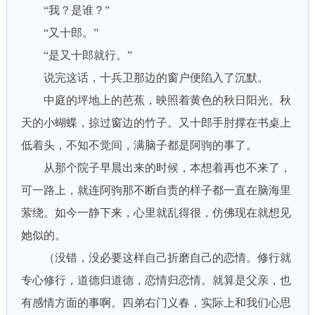
“我？是谁？”
“又十郎。”
“是又十郎就行。”
说完这话，十兵卫那边的窗户便陷入了沉默。
中庭的坪地上的芭蕉，映照着黄色的秋日阳光。秋
天的小蝴蝶，掠过窗边的竹子。又十郎手肘撑在书桌上
低着头，不知不觉间，满脑子都是阿驹的事了。
从那个院子早晨出来的时候，本想着再也不来了，
可一路上，就连阿驹那不断自责的样子都一直在脑海里
萦绕。如今一静下来，心里就乱得很，仿佛现在就想见
她似的。
（没错，没必要这样自己折磨自己的恋情。修行就
专心修行，道德归道德，恋情归恋情。就算是父亲，也
有感情方面的事啊。四弟右门义春，实际上和我们心思