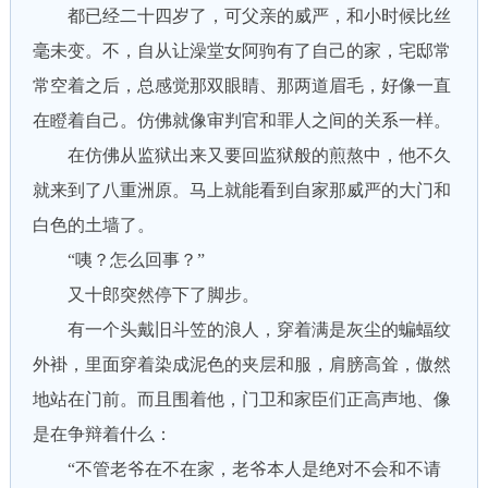
都已经二十四岁了，可父亲的威严，和小时候比丝
毫未变。不，自从让澡堂女阿驹有了自己的家，宅邸常
常空着之后，总感觉那双眼睛、那两道眉毛，好像一直
在瞪着自己。仿佛就像审判官和罪人之间的关系一样。
在仿佛从监狱出来又要回监狱般的煎熬中，他不久
就来到了八重洲原。马上就能看到自家那威严的大门和
白色的土墙了。
“咦？怎么回事？”
又十郎突然停下了脚步。
有一个头戴旧斗笠的浪人，穿着满是灰尘的蝙蝠纹
外褂，里面穿着染成泥色的夹层和服，肩膀高耸，傲然
地站在门前。而且围着他，门卫和家臣们正高声地、像
是在争辩着什么：
“不管老爷在不在家，老爷本人是绝对不会和不请