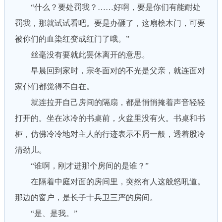
“什么？要处罚我？……好啊，要是你们有能耐处
罚我，那就试试看吧。要是办砸了，这扇桧木门，可要
被你们的血染红变成红门了哦。”
丝毫没有要就此罢休离开的意思。
早晨回到家时，宗冬面对的不光是父亲，就连面对
家仆们都觉得不自在。
就连拉开自己房间的隔扇，都是悄悄掩着声音轻轻
打开的。坐在冰冷的书桌前，火盆里没有火。书桌和书
柜，仿佛冷冷地对主人的行迹表示不屑一般，透着股冷
清劲儿。
“谁啊，刚才进那个房间的是谁？”
在隔着中庭对面的房间里，突然有人这般怒吼道。
那边的窗户，是长子十兵卫三严的房间。
“是、是我。”