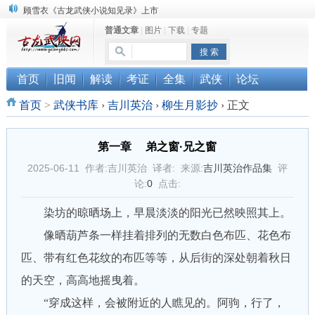
顾雪衣《古龙武侠小说知见录》上市
普通文章
|
图片
|
下载
|
专题
“武侠书库”查缺补漏活动圆满结束
《古龙小说原貌探究》修订版已上市
首页
旧闻
解读
考证
全集
武侠
论坛
首页
>
武侠书库
›
吉川英治
›
柳生月影抄
›
正文
第一章 弟之窗·兄之窗
2025-06-11 作者:吉川英治 译者: 来源:
吉川英治作品集
评
论:
0
点击:
染坊的晾晒场上，早晨淡淡的阳光已然映照其上。
像晒葫芦条一样挂着排列的无数白色布匹、花色布
匹、带有红色花纹的布匹等等，从后街的深处朝着秋日
的天空，高高地摇曳着。
“穿成这样，会被附近的人瞧见的。阿驹，行了，