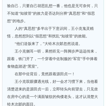
验自己，只要自己胡思乱想一番，他也是无可奈何，只
不知道“知彼管”的效力是否达到分辨“真思想”和“假思
想”的地步。
人的“真思想”多半出于下意识间，王小克鬼灵精
怪，忽然想到以“假思想”和扰乱“知彼管”的效能。
“他们送饭来了，”大铃木次郞忽然说道。
王小克侧耳一听，果然听见一阵脚步声远远传来，
跟着，铁门开了，一个穿着中佐制服的“军官”手中捧着
食物盘踏进“黑室”。
在那中佐背后，竟然跟着源田贞一！
王小克双眼骤遇光线，好一会才习惯下来，当他看
清楚进来的是源田贞一后，立即转头向前望去，只见坐
在房中心的是一个满面皱纹的佝偻老头，这才认清楚大
铃木次郞的面目。