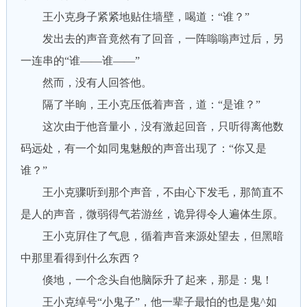
王小克身子紧紧地贴住墙壁，喝道：“谁？”
发出去的声音竟然有了回音，一阵嗡嗡声过后，另
一连串的“谁——谁——”
然而，没有人回答他。
隔了半晌，王小克压低着声音，道：“是谁？”
这次由于他音量小，没有激起回音，只听得离他数
码远处，有一个如同鬼魅般的声音出现了：“你又是
谁？”
王小克骤听到那个声音，不由心下发毛，那简直不
是人的声音，微弱得气若游丝，诡异得令人遍体生原。
王小克屛住了气息，循着声音来源处望去，但黑暗
中那里看得到什么东西？
倏地，一个念头自他脑际升了起来，那是：鬼！
王小克绰号“小鬼子”，他一辈子最怕的也是鬼^如