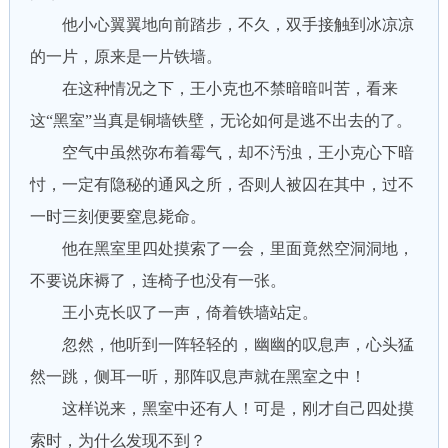
他小心翼翼地向前踏步，不久，双手接触到冰凉凉
的一片，原来是一片铁墙。
在这种情况之下，王小克也不禁暗暗叫苦，看来
这“黑室”当真是铜墙铁壁，无论如何是逃不出去的了。
空气中虽然弥布着霉气，却不汚浊，王小克心下暗
忖，一定有隐秘的通风之所，否则人被囚在其中，过不
一时三刻便要窒息毙命。
他在黑室里四处摸索了一会，里面竟然空洞洞地，
不要说床褥了，连椅子也没有一张。
王小克长叹了一声，倚着铁墙站定。
忽然，他听到一阵轻轻的，幽幽的叹息声，心头猛
然一跳，侧耳一听，那阵叹息声就在黑室之中！
这样说来，黑室中还有人！可是，刚才自己四处摸
索时，为什么发现不到？