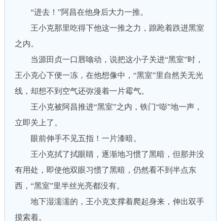
“进去！”阿昌在他身后大力一推。
王小克那里吃得下他这一推之力，踉跄着跌进黑室
之内。
当源田贞一口唇噏动，说把这小子关进“黑室”时，
王小克心下便一冻，在他想像中，“黑室”里自然关无光
线，却想不到空气还弥漫着一片霉气。
王小克被阿昌推进“黑室”之内，铁门“嘭”地一声，
立即关上了。
眼前伸手不见五指！一片漆暗。
王小克拭了拭眼睛，逐渐地习惯了黑暗，但那并没
有用处，即使他双眼习惯了黑暗，仍然看不到半点东
西，“黑室”里半丝光亮都没有。
地下湿濡濡的，王小克支撑着爬起身来，伸出双手
摸索着。