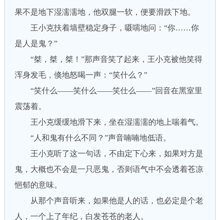
果不是地下湿濡濡地，他双腿一软，便要滑跌下地。
王小克扶着墙壁稳定身子，嗫嚅地问：“你……你
是人是鬼？”
“桀，桀，桀！”那声音笑了起来，王小克被他笑得
浑身发毛，倏地怒喝一声：“笑什么？”
“笑什么——笑什么——笑仕么——”回音在黑室里
震荡着。
王小克缓缓地滑下来，坐在湿濡濡的地上喘着气。
“人和鬼有什么不同？”声音喃喃地低语。
王小克听了这一句话，不由定下心来，如果对方是
鬼，大概也不会是一只恶鬼，否则语气中不会透着苍凉
悒郁的意味。
从那个声音听来，如果他是人的话，也必定是个老
人，一个上了年纪，白发苍苍的老人。