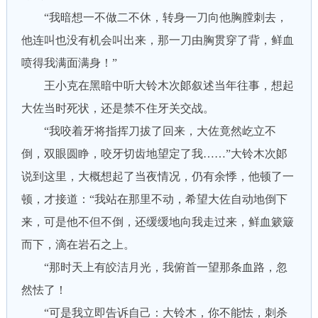
“我暗想一不做二不休，转身一刀向他胸膛刺去，
他连叫也没有机会叫出来，那一刀由胸贯穿了背，鲜血
喷得我满面满身！”
王小克在黑暗中听大铃木次郞叙述当年往事，想起
大佐当时死状，还是禁不住牙关交战。
“我咬着牙将指挥刀拔了回来，大佐竟然屹立不
倒，双眼圆睁，咬牙切齿地望定了我……”大铃木次郞
说到这里，大概想起了当夜情况，仍有余悸，他顿了一
顿，才接道：“我站在那里不动，希望大佐自动地倒下
来，可是他不但不倒，还缓缓地向我走过来，鲜血簌簸
而下，滴在岩石之上。
“那时天上有皎洁月光，我俯首一望那条血路，忽
然怯了！
“可是我立即告诉自己：大铃木，你不能怯，刺杀