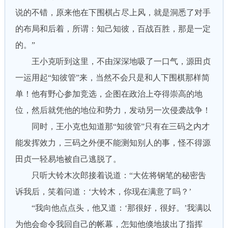
说的不错，原来他在下围棋占尽上风，就是洞悉了对手
的布局和后着，所谓：知己知彼，百战百胜，那是一定
的。”
王小克听到这里，不由深深地吸了一口气，源田贞
一运用起“知彼管”来，当然不会只是和人下围棋那样简
单！他有野心参加竞选，企图在政治上夺得崇高的地
位，然后就凭他的地位和势力，发动另一次侵袭战争！
同时，王小克也知道那“知彼管”只有在三码之内才
能发挥效力，三码之外便不能测知别人的事，怪不得源
田贞一轻易地被自己逃脱了。
只听大铃木次郎接着说道：“大佐将钢笔的秘密吿
诉我后，笑着问道：‘大铃木，你现在满意了吗？’
“我向他点点头，他又道：‘那很好，很好。’我满以
为他会命令我回自己的帐幕，怎知他倏地拔出了指挥