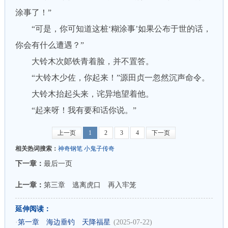
涂事了！”
“可是，你可知道这桩‘糊涂事’如果公布于世的话，
你会有什么遭遇？”
大铃木次郞铁青着脸，并不置答。
“大铃木少佐，你起来！”源田贞一忽然沉声命令。
大铃木抬起头来，诧异地望着他。
“起来呀！我有要和话你说。”
上一页
1
2
3
4
下一页
相关热词搜索：
神奇钢笔
小鬼子传奇
下一章：
最后一页
上一章：
第三章 逃离虎口 再入牢笼
延伸阅读：
·
第一章 海边垂钓 天降福星
(2025-07-22)