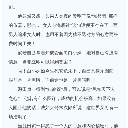
剧。
他忽然又想，如果人类真的发明了像“知彼管”那样
的仪器，那么，“女人心海底针”这句话便不存在了，而
男人追求女人时，也用不着因为猜不透对方的心意而枉
费时间工夫！
倘若自己拿着知彼管面向白小妹，她对自己有没有
情意，岂非立即可以得到答案？
唉！白小妹如今生死安危未卜，自己又身系囹圄，
眼前是一片黑暗，连前途也是一片黑暗哩！
源田贞一得到“知彼管”后，可以说是“尽知天下人
之心”，他若有什么图谋，成功的机会极高，如果没有
人阻止他的话，诚如大铃木次郞所说，这世界又将有一
场浩劫了！
当源田贞一得悉了一个人的心意和内心秘密时，他