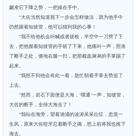
觑准它下降之势，一把操在手中。
“大佐当然知道我下一步会怎样做法，因为他手中
仍然握着知彼管，他可以猜到我的心事！
“我不给他机会叫喊或者拔枪，半空中一刀劈了下
去，把他握着知彼管的手斩了下来，他痛叫一声，照准
了断手之处，倏地右腿一扫，把那截血淋淋的手掌踢了
起来。
“我想不到他会有此一着，急忙朝着手掌去势追了
上去。
“然而，岩石下面便是大海，‘噗通’一声，知彼管，
大佐的断手，全掉大海去了！
“我站在海旁，望着汹涌的波涛呆呆出怔，忽觉一
生风，原来大佐咬牙忍着断手之痛，想上前将我也推下
海去。