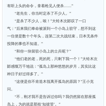
有听上头的命令，拿着枪见人便杀……”
“老先生，你当时定杀了不少人。”
“是杀了不少人，唉！”大铃木次郞叹了一口
气：“后来我们奉命被派到一个小岛上驻守，想不到这
一住便是数十个年头，连第二次大战结束，日本无条件
投降的事也不知道。”
“和你一块留驻小岛上的士兵呢？”
“他们老的老，死的死，只剩下我一个！”大铃木次
郞感慨万千地说：“孤岛上那种悠悠的岁月，其实比这
种日子好过得多了。”
“这便是你不肯造木筏离开孤岛的原因？”王小克
问。
“不，刚才我不是告诉过你吗？我仍然留在那座孤
岛上，为的就是那枝‘知彼管’。”