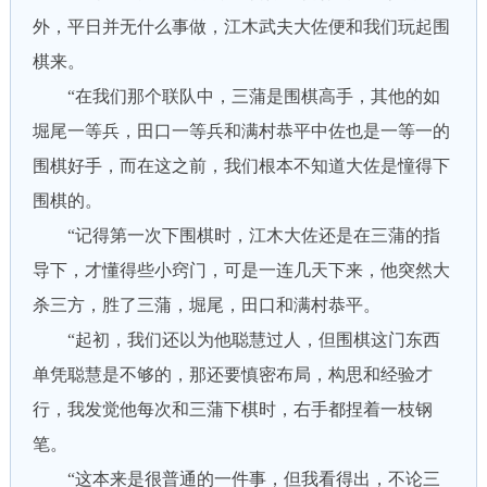
外，平日并无什么事做，江木武夫大佐便和我们玩起围
棋来。
“在我们那个联队中，三蒲是围棋高手，其他的如
堀尾一等兵，田口一等兵和满村恭平中佐也是一等一的
围棋好手，而在这之前，我们根本不知道大佐是憧得下
围棋的。
“记得第一次下围棋时，江木大佐还是在三蒲的指
导下，才懂得些小窍门，可是一连几天下来，他突然大
杀三方，胜了三蒲，堀尾，田口和满村恭平。
“起初，我们还以为他聪慧过人，但围棋这门东西
单凭聪慧是不够的，那还要慎密布局，构思和经验才
行，我发觉他每次和三蒲下棋时，右手都捏着一枝钢
笔。
“这本来是很普通的一件事，但我看得出，不论三