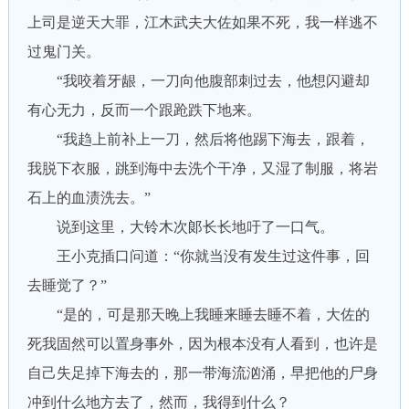
上司是逆天大罪，江木武夫大佐如果不死，我一样逃不
过鬼门关。
“我咬着牙龈，一刀向他腹部刺过去，他想闪避却
有心无力，反而一个跟跄跌下地来。
“我趋上前补上一刀，然后将他踢下海去，跟着，
我脱下衣服，跳到海中去洗个干净，又湿了制服，将岩
石上的血渍洗去。”
说到这里，大铃木次郞长长地吁了一口气。
王小克插口问道：“你就当没有发生过这件事，回
去睡觉了？”
“是的，可是那天晚上我睡来睡去睡不着，大佐的
死我固然可以置身事外，因为根本没有人看到，也许是
自己失足掉下海去的，那一带海流汹涌，早把他的尸身
冲到什么地方去了，然而，我得到什么？