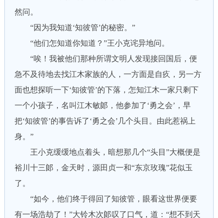
然问。
“因为我知道‘知彼管’的秘密。”
“他们怎知道你知道？”王小克诧异地问。
“唉！我被他们那种所谓文明人发现接回国后，便
急不及待地去找江木家族的人，一方面是自疚，另一方
面也想探听一下‘知彼管’的下落，怎知江木一家只剩下
一个小孩子，名叫江木敏郞，他参加了‘勇之会’，早
把‘知彼管’的事告诉了‘勇之会’几个头目。由此惹祸上
身。”
王小克缓缓地点着头，暗想那几个“头目”大概便是
裕川十三郞，金天时，源田贞一和“东京玫瑰”花似玉
了。
“如今，他们终于得回了知彼管，眼看这世界便要
有一场浩劫了！”大铃木次郞叹了口气，道：“想不到天