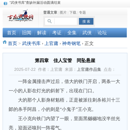
《古龙小说原貌探究》修订版已上市
普通文章
|
图片
|
下载
|
专题
顾雪衣《古龙武侠小说知见录》上市
“武侠书库”查缺补漏活动圆满结束
首页
旧闻
解读
考证
全集
武侠
论坛
首页
>
武侠书库
›
上官庸
›
神奇钢笔
›
正文
第四章 佳人宝管 同坠悬崖
2025-07-22 作者：上官庸 来源：
上官庸作品集
点击：
一阵金属撞击声过后，借大的铁门开启，两条一大
一小的人影在灯光的斜射下，出现在门口。
大的那个人影身材魁梧，正是被派往刺杀裕川十三
郞的杀手阿昌，小的则是“小鬼子”王小克。
王小克向铁门内望了一眼，里面黑樾樾地没半丝光
亮，迎面还嗅到一阵霉气。