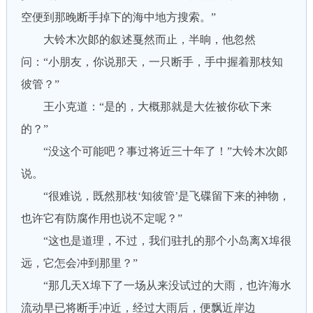
空便到那晚断手掉下的海中地方搜索。”
大铃木次郞的叙述戛然而止，半晌，他忽然
问：“小朋友，你说那天，一只断手，手中握着那枝知
彼管？”
王小克道：“是的，大概那就是大佐被你砍下来
的？”
“没这个可能吧？事过将近三十年了！”大铃木次郞
说。
“很难说，既然那枝‘知彼管’是飞碟留下来的神物，
也许它有防腐作用也说不定呢？”
“这也是道理，不过，我们驻扎的那个小岛离X埠很
远，它怎会冲到那里？”
“那几天X埠下了一场从来没试过的大雨，也许海水
流动早已将断手冲近，经过大雨后，便飘近岸边