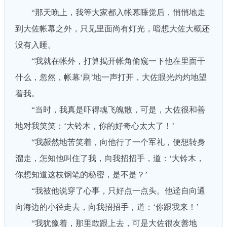
“那天晚上，我等大家都入帐幕睡觉后，悄悄地走
到大佐帐幕之外，只见里面尚有灯光，暗想大佐大概还
没有入睡。
“我就在帐外，打算揭开帐角偷窥一下他在里面干
什么，忽然，帐幕‘刷’地一声打开，大佐眼光灼灼地望
着我。
“当时，我真是吓得魂飞魄散，可是，大佐很和善
地对我笑笑：‘大铃木，你的好奇心太大了！’
“我赧然地苦笑着，向他行了一个军礼，便想转身
溜走，怎知他叫住了我，向我招招手，道：‘大铃木，
你想知道这枝钢笔的秘密，是不是？’
“我被他说穿了心事，只好点一点头。他迳自向通
向海边的小径走去，向我招招手，道：‘你跟我来！’
“我犹豫着，那里敢跟上去，可是大佐很友善地