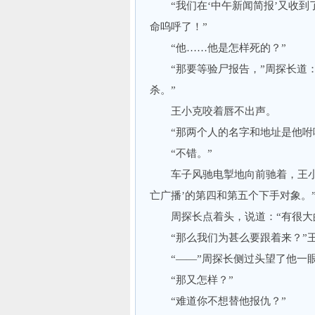
“我们在‘中午新闻简报’又收到了
命呜呼了！”
“他……他是怎样死的？”
“那要等验尸报告，”周探长道：
杀。”
王小克咬着唇不出声。
“那两个人的名字和地址是他咐吩
“不错。”
车子风驰电掣地向前驰着，王小克
亡广播’的第四和第五个下手对象。
周探长点着头，说道：“有很大
“那么我们为甚么要跟着来？”
“——”周探长侧过头望了他一眼
“那又怎样？”
“难道你不想替他报仇？”