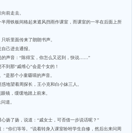
向前走去。
半用铁板间格起来遮风挡雨作课室，而课室的一半在后面上所
只听里面传来了朗朗书声。
自己进去通报。
声音：“陈得宝，你怎么又迟到，快说……”
到那“戚维心”会是个女的！
”是那个小童嗫嚅的声音。
惑地望着周探长，王小克和白小妹三人。
眼镜，缓缓地踏上前来。
长问道。
扬了扬，说道：“戚女士，可否借一步说话呢？”
“你们等等。”说着转身入课室吩咐学生自修，然后出来问周