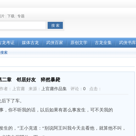
图片
|
下载
|
专题
古龙考证
媒体古龙
武侠百家
原创文学
古龙全集
武侠书库
搜索
第二章 邻居好友 猝然暴毙
4:48 作者：上官庸 来源：
上官庸作品集
评论：
0
点击：
后下了车。
，你不听我的话，以后如果有甚么事发生，可不关我的
生的，”王小克道：“别说阿王叫我今天去看他，就算他不叫，