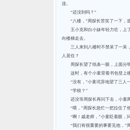
连。
“还没到吗？”
“八楼，”周探长苦笑了一下，道
王小克和白小妹年轻力壮，上了
向楼梯走去。
三人来到八楼时不禁呆了一呆，
人居住？
周探长望了纸条一眼，上面分明
这时，有个小童背着书包登上楼梯
“没有，”小童诧异地望了三人一
“学校？”
还没等周探长再问下去，小童两
“喂，”周探长急忙一把拉住了他
“啊！戚老师，”小童眨着眼，问
“我们有很重要的事要见他，”周