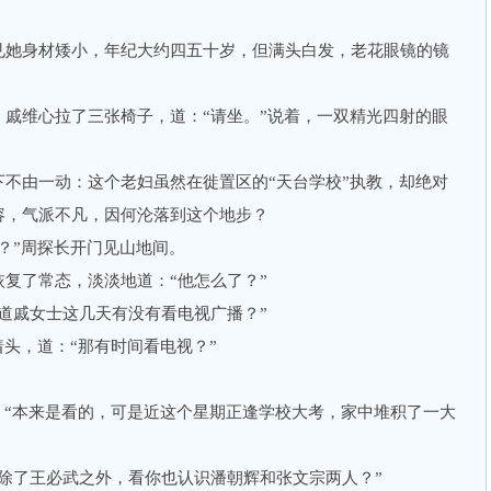
她身材矮小，年纪大约四五十岁，但满头白发，老花眼镜的镜
维心拉了三张椅子，道：“请坐。”说着，一双精光四射的眼
由一动：这个老妇虽然在徙置区的“天台学校”执教，却绝对
容，气派不凡，因何沦落到这个地步？
”周探长开门见山地间。
了常态，淡淡地道：“他怎么了？”
戚女士这几天有没有看电视广播？”
头，道：“那有时间看电视？”
“本来是看的，可是近这个星期正逢学校大考，家中堆积了一大
了王必武之外，看你也认识潘朝辉和张文宗两人？”