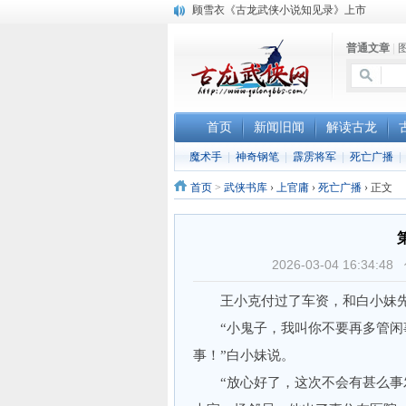
顾雪衣《古龙武侠小说知见录》上市
“武侠书库”查缺补漏活动圆满结束
《古龙小说原貌探究》修订版已上市
普通文章
|
首页
新闻旧闻
解读古龙
魔术手
|
神奇钢笔
|
霹雳将军
|
死亡广播
|
首页
>
武侠书库
›
上官庸
›
死亡广播
›
正文
2026-03-04 16:3
王小克付过了车资，和白小妹先
“小鬼子，我叫你不要再多管闲事
事！”白小妹说。
“放心好了，这次不会有甚么事发