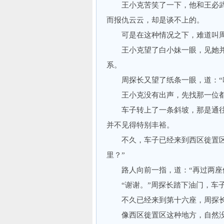
王小克苦笑了一下，他和王必武
而报仇云云，却是谈不上的。
可是在这种情况之下，难道叫周
王小克望了白小妹一眼，见她并
系。
周探长又望了纸条一眼，道：“咱
王小克没有出声，先找那一位都
车子转上了一条斜坡，那是通往
并不见得特别丰裕。
不久，车子已经来到西区徙置区，
里？”
路人向前一指，道：“再过两座
“谢谢。”周探长踏下油门，车子
不久已经来到第十六座，周探长
像西区徙置区这种地方，自然没