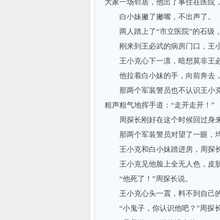
大家一场邻居，他出了事住在医院
白小妹撇了撇嘴，不出声了。
两人踏上了“市立医院”的石级，
刚来到王必武的病房门口，王小
王小克心下一凛，暗想莫非王必
他拉着白小妹的手，向前奔去，
那两个军装警员也不认识王小克
粗声粗气地挥手道：“走开走开！”
周探长刚好在这个时候回过身来，
那两个军装警员对望了一眼，均
王小克和白小妹踏进房，周探长指
王小克见他脸上全无人色，皮肤收
“他死了！”周探长说。
王小克心头一震，料不到自己的
“小鬼子，你认识他吧？”周探