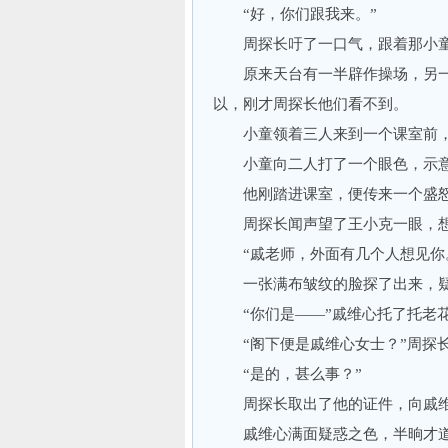
“好，你们跟我来。”
周探长吁了一口气，跟着那小童
原来天台有一半辟作操场，另一
以，刚才周探长他们看不到。
小童领着三人来到一个课室前，
小童向二人打了一个眼色，示意
他刚踏进课室，便传来一个盛怒的
周探长闻声望了王小克一眼，想不
“戚老师，外面有几个人想见你。
一张满布皱纹的脸探了出来，疑
“你们是——”戚维心托了托老花
“阁下便是戚维心女士？”周探
“是的，甚么事？”
周探长取出了他的证件，向戚维心
戚维心满面疑惑之色，半晌才道：