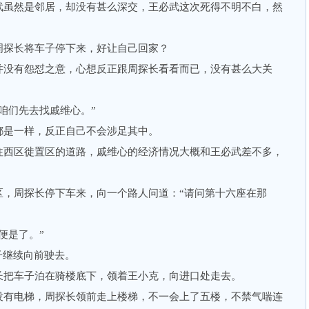
虽然是邻居，却没有甚么深交，王必武这次死得不明不白，然
探长将车子停下来，好让自己回家？
没有怨怼之意，心想反正跟周探长看看而已，没有甚么大关
们先去找戚维心。”
是一样，反正自己不会涉足其中。
西区徙置区的道路，戚维心的经济情况大概和王必武差不多，
周探长停下车来，向一个路人问道：“请问第十六座在那
便是了。”
继续向前驶去。
把车子泊在骑楼底下，领着王小克，向进口处走去。
有电梯，周探长领前走上楼梯，不一会上了五楼，不禁气喘连