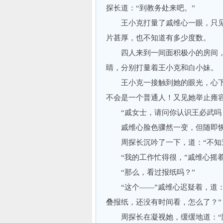
探长道：“到教务处来吧。”
王小克打量了戚维心一眼，只见
片甚厚，也不知道有多少度数。
四人来到一间面积极小的房间，戚
睛，分别打量着王小克和白小妹。
王小克一接触到她的眼光，心下不
不会是一个普通人！又见她举止雍
“戚女士，请问你认识王必武吗？
戚维心脸色骤然一变，但随即恢复
周探长沉吟了一下，道：“不知道
“我的工作忙得很，”戚维心摇着
“那么，看过报纸吗？”
“这个——”戚维心迟疑着，道：
叠报纸，还没有时间看，怎么了？”
周探长在凝视她，缓缓地道：“除