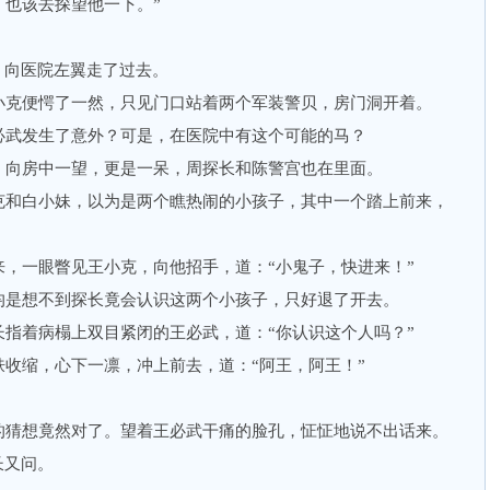
，也该去探望他一下。”
向医院左翼走了过去。
克便愕了一然，只见门口站着两个军装警贝，房门洞开着。
武发生了意外？可是，在医院中有这个可能的马？
向房中一望，更是一呆，周探长和陈警宫也在里面。
和白小妹，以为是两个瞧热闹的小孩子，其中一个踏上前来，
一眼瞥见王小克，向他招手，道：“小鬼子，快进来！”
是想不到探长竟会认识这两个小孩子，只好退了开去。
着病榻上双目紧闭的王必武，道：“你认识这个人吗？”
缩，心下一凛，冲上前去，道：“阿王，阿王！”
猜想竟然对了。望着王必武干痛的脸孔，怔怔地说不出话来。
长又问。