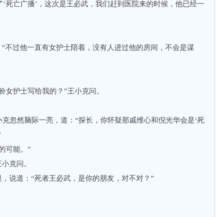
‘死亡广播’，这次是王必武，我们赶到医院来的时候，他已经一
“不过他一直有女护士陪着，没有人进过他的房间，不会是谋
女护士写给我的？”王小克问。
忽然脑际一亮，道：“探长，你怀疑那戚维心和倪光华会是‘死
”
的可能。”
王小克问。
，说道：“死者王必武，是你的朋友，对不对？”