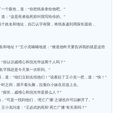
个眼色，道：“你把纸条拿给他吧。”
：“这是死者临死前叫我写给你的。”
个姓名和地址，自己认字有限，将纸条递到周探长面前，
和地址？”王小克喃喃地道：“难道他昨天要告诉我的就是这些
你认识戚维心和倪光华这两个人吗？”
字我还是今天第一次听到。”
道：“咱们立刻去找他们！”说着拉了王小克一把，道：“快！”
时之间，摸不着头脑，拉着白小妹在后追上去。
探长，戚维心和倪光华是甚么人？”
“可是一找到他们，‘死亡广播’之谜也许可以解开了。”
小克问道：“王必武的死和‘死亡广播’有关系吗？”