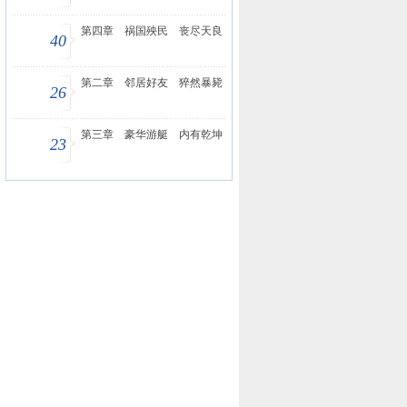
第四章 祸国殃民 丧尽天良
40
第二章 邻居好友 猝然暴毙
26
第三章 豪华游艇 内有乾坤
23