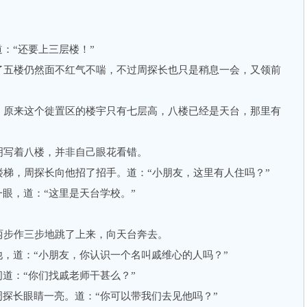
：“还要上三层楼！”
五楼仍然面不红气不喘，不过周探长也只是稍息一会，又领前
原来这个徙置区的楼宇只有七层高，八楼已经是天台，那里有
写着八楼，并非自己眼花看错。
，周探长向他招了招手。道：“小朋友，这里有人住吗？”
眼，道：“这里是天台学校。”
步作三步地跳了上来，向天台奔去。
，道：“小朋友，你认识一个名叫戚维心的人吗？”
道：“你们找戚老师干甚么？”
探长眼睛一亮。道：“你可以带我们去见他吗？”