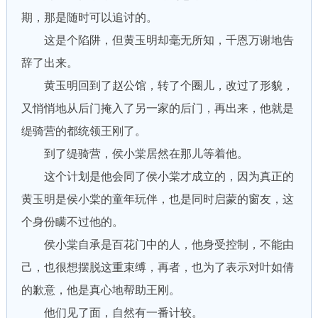
期，那是随时可以追讨的。
这是个陷阱，但黄玉明却毫无所知，千恩万谢地告
辞了出来。
黄玉明回到了赵公馆，转了个圈儿，改过了形貌，
又悄悄地从后门掩入了另一家的后门，再出来，他就是
缇骑营的都统领王刚了。
到了缇骑营，侯小棠居然在那儿等着他。
这个计划是他会同了侯小棠才成立的，因为真正的
黄玉明是侯小棠的童年玩伴，也是同时启蒙的窗友，这
个身份瞒不过他的。
侯小棠自承是百花门中的人，他身受控制，不能由
己，也很想摆脱这重束缚，再者，也为了表示对叶如倩
的歉意，他是真心地帮助王刚。
他们见了面，自然有一番计较。