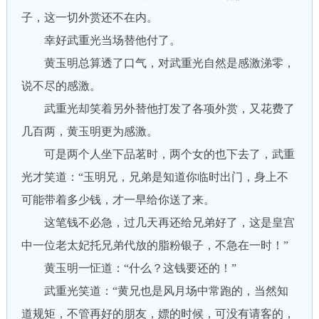
子，这一切外赏还不在内。
幸好武重光当场替他付了。
黄玉明总算透了口气，对武重光自然是感激涕零，
说不尽的感激。
武重光却笑着另外替他打发了各项外赏，又花费了
几百两，黄玉明更为感激。
可是两个人坐下品茗时，两个女的也下去了，武重
光才笑道：“玉明兄，兄弟是知道你临时出门，身上不
可能带着多少钱，才一早给你送了来。
这笔钱不必急，过几天再还给兄弟好了，这是皇宫
中一位老太妃托兄弟代放的脂粉银子，不急在一时！”
黄玉明一怔道：“什么？这钱要还的！”
武重光笑道：“黄兄也是风月场中常跑的，当然知
道规矩，不管再好的朋友，嫖的时候，可没有请客的，