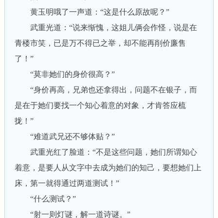
黄玉明哦了一声道：“这是什么原故呢？”
武重光道：“说来惭愧，这姐儿俩会作怪，说是在
青楼市笑，已是万不得已之举，却不能再削价廉售
了！”
“莫非她们的身价很高？”
“身价再高，兄弟也还拿得出，问题不在银子，而
是在于她们要找一个知心着意的对象，才肯答应梳
拢！”
“难道武兄还不够体贴？”
武重光红了脸道：“不是这些问题，她们所谓知心
着意，是要人从文字中去成为她们的知己，要想她们上
床，第一就得通过两道测试！”
“什么测试？”
“射一则灯谜，解一道诗谜。”