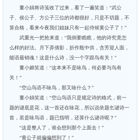
董小娟将诗笺收了过来，看了一遍笑道：“武公
子、侯公子、方公子三位的诗都很好，只是不切题，不
算合格，看来今夜我们姐妹只有一起侍候黄公子了！”
武重光一把抢来道：“我倒要瞧瞧，他的诗究竟怎
么样的好法。月下弄倩影，折作瓶中供，含芳迎人面，
能语最销魂！这是什么诗，没一个字跟鸟有关！”
董小媚笑道：“这本来不是咏鸟，何必要与鸟有
关！”
“空山鸟语不咏鸟，那又咏什么？”
董小娟笑道：“空山鸟语只是规定诗的格式，前一
题的谜底是花，这一首还在咏花，所以说依题乞谜诗一
首，若是咏鸟语，题已指明，还算什么谜诗呢？”
“这是整人了，谁会想到那个上面去！”
“黄公子就偏偏想到了！”