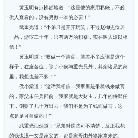
黄玉明有点怫然地道：“这是他的家用私账，不必
供人查看的，没有另做一本的必要！”
武重光道：“小弟只是开开玩笑，不过赵御史位居
一品，游宦二十年，只有两万的积蓄，实在叫人难以相
信！”
黄玉明道：“要做一个清官，就差不多应该是这个
样子，在座各位，除了小侯与重光兄外，其余诸兄的家
里，我想也差不多！”
侯小棠道：“这话我相信，我家里是带着钱来做官
的，家父未任兵部前，我家就是大财主，几年的侍郎任
下，倒赔了几十万出去，我们不是为了钱而做官，这一
点是足可自傲的！”
武重光讪然道：“兄弟对这些可不清楚，反正我花
的钱也没一文是家父的，都是家母由外婆家拿来的。