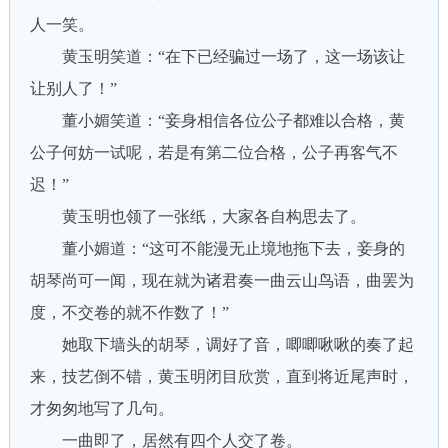
人一笑。
黄玉明笑道：“在下已经骗过一场了，这一场该让
让别人了！”
董小媚笑道：“妾身相信各位公子都难以合格，黄
公子何妨一试呢，若是有第二位合格，公子再客气不
迟！”
黄玉明也领了一张纸，大家各自构思去了。
董小媚道：“这可不能漫无止境地拖下去，妾身的
胡琴尚可一闻，现在就为诸君奏一曲云山鸟语，曲罢为
度，不交卷的就不作数了！”
她取下墙头的胡琴，调好了音，唧唧啾啾的奏了起
来，技艺倒不错，黄玉明闭目欣赏，直到将近尾声时，
才匆匆地写了几句。
一曲即了，居然有四个人交了卷。