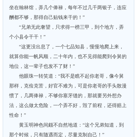
坐在翰林馆，弄几个俸禄，每年不过几千两银子，连应
酬都不够，那得自己贴钱来干的！”
“兄弟无此奢望，只求得一榜三甲，到个地方，弄
个小县令干干！”
“这更没出息了，一个七品知县，慢慢地爬上来，
就算你能一帆风顺，二十年内，也不见得能爬到令舅的
地位，这一辈子也发不了财！”
他眼珠一转笑道：“我不是瞧不起你老哥，像今舅
那样，克俭克苦，好官不难为，可是你老哥的手头散漫
惯了，几两俸禄，不够你塞牙缝的，那就要另外想办
法，这么做太危险，一个弄不好，毁了前程，还得赔上
性命！”
黄玉明神色间颇不自然地道：“这个兄弟知道，到
那个时候，只有随遇而定，尽量克制自己！”