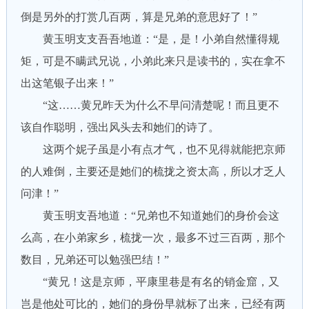
倒是另外的打赏几百两，算是兄弟的意思好了！”
黄玉明支支吾吾地道：“是，是！小弟自然懂得规
矩，可是不瞒武兄说，小弟此来只是读书的，实在拿不
出这笔银子出来！”
“这……黄兄昨天为什么不早问清楚呢！而且更不
该自作聪明，强出风头去和她们的诗了。
这两个妮子虽是小有点才气，也不见得就能把京师
的人难倒，主要还是她们的梳拢之资太高，所以才乏人
问津！”
黄玉明支吾地道：“兄弟也不知道她们的身价会这
么高，在小弟家乡，梳拢一次，最多不过三百两，那个
数目，兄弟还可以勉强巴结！”
“黄兄！这是京师，平康里巷是有名的销金窟，又
岂是他处可比的，她们的身份早就标了出来，已经有两