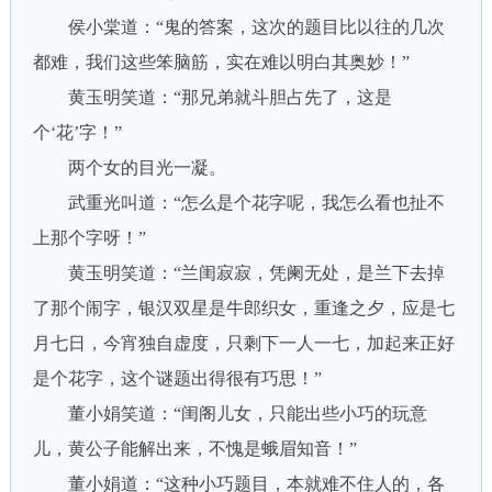
侯小棠道：“鬼的答案，这次的题目比以往的几次
都难，我们这些笨脑筋，实在难以明白其奥妙！”
黄玉明笑道：“那兄弟就斗胆占先了，这是
个‘花’字！”
两个女的目光一凝。
武重光叫道：“怎么是个花字呢，我怎么看也扯不
上那个字呀！”
黄玉明笑道：“兰闺寂寂，凭阑无处，是兰下去掉
了那个闹字，银汉双星是牛郎织女，重逢之夕，应是七
月七日，今宵独自虚度，只剩下一人一七，加起来正好
是个花字，这个谜题出得很有巧思！”
董小娟笑道：“闺阁儿女，只能出些小巧的玩意
儿，黄公子能解出来，不愧是蛾眉知音！”
董小娟道：“这种小巧题目，本就难不住人的，各