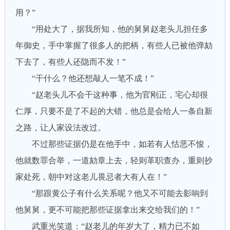
用？”
“用处大了，据我所知，他的舅舅赵老头儿担任多
年御史，手中掌握了很多人的把柄，有些人已被他弹劾
下去了，有些人还隐而不发！”
“干什么？他还想敲人一笔不成！”
“赵老头儿不会干这种事，他为官刚正，宅心却很
仁厚，只要不是了不起的大错，他总是会给人一条自新
之路，让人家设法改过。
不过那些证据仍是在他手中，如若有人怙恶不悛，
他就数罪合举，一道劾章上去，轻则革职查办，重则抄
家处死，朝中对这老儿畏忌者大有人在！”
“那跟黄公子有什么关系呢？他又不可能去影响到
他舅舅，更不可能把那些证据拿出来交给我们的！”
武重光笑道：“赵老儿的年岁大了，精力已不如