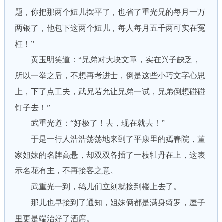
题，你把那两个妞儿摆平了，也省了重光兄的每月一万
两银了，他包下这两个妞儿，每人每月五千两可实在冤
枉！”
黄玉明笑道：“兄弟对大块文章，实在兴子缺乏，
所以一举之后，不想再考进士，倒是这些小巧文字心思
上，下了点工夫，武兄若允让兄弟一试，兄弟倒想碰碰
钉子去！”
武重光道：“好极了！去，现在就去！”
于是一行人浩浩荡荡地来到了平康里的嫣春院，董
家姐妹的名牌高悬，却双双各插了一枝牡丹在上，这表
示名花有主，不再接客之意。
武重光一到，鸨儿们立刻就接到楼上去了。
那儿也早接到了通知，姐妹俩都是满身绮罗，屋子
里更是端治好了酒席。