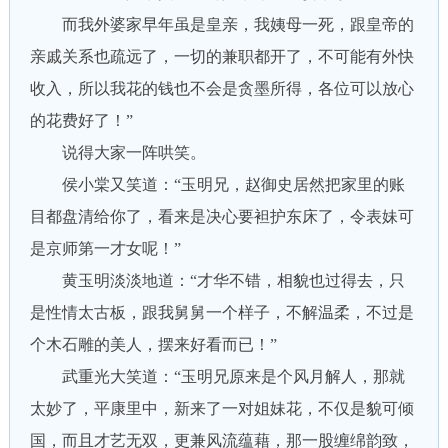
而我外婆家早年虽是皇亲，我姨母一死，跟皇帝的
亲戚关系也疏远了，一切的兼职都开了，不可能有外快
收入，所以我花的钱也不会是贪墨所得，各位可以放心
的花费好了！”
说得大家一阵哄笑。
侯小棠又笑道：“玉明兄，赵御史居然把家里的账
目都盘清给你了，看来是决心要袒护东床了，令表妹可
是京师第一才女呢！”
黄玉明淡淡地道：“才华不错，相貌也过得去，只
是性情太古板，跟我舅舅一个样子，不解温柔，不过是
个木石雕的美人，摆来好看而已！”
武重光大笑道：“玉明兄原来是个风月解人，那就
太妙了，平康里中，新来了一对姐妹花，不仅是貌可倾
国，而且才艺无双，更兼风流蕴藉，那一股缠绵韵致，