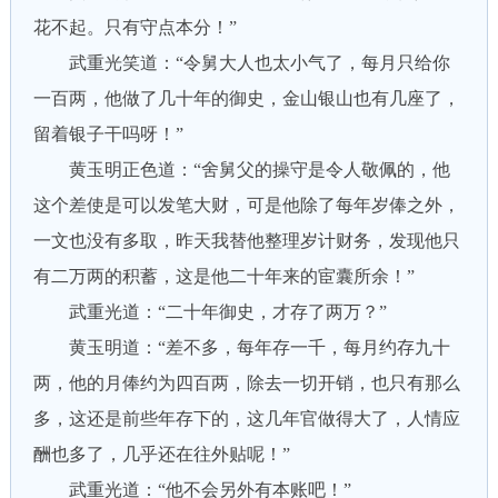
花不起。只有守点本分！”
武重光笑道：“令舅大人也太小气了，每月只给你
一百两，他做了几十年的御史，金山银山也有几座了，
留着银子干吗呀！”
黄玉明正色道：“舍舅父的操守是令人敬佩的，他
这个差使是可以发笔大财，可是他除了每年岁俸之外，
一文也没有多取，昨天我替他整理岁计财务，发现他只
有二万两的积蓄，这是他二十年来的宦囊所余！”
武重光道：“二十年御史，才存了两万？”
黄玉明道：“差不多，每年存一千，每月约存九十
两，他的月俸约为四百两，除去一切开销，也只有那么
多，这还是前些年存下的，这几年官做得大了，人情应
酬也多了，几乎还在往外贴呢！”
武重光道：“他不会另外有本账吧！”