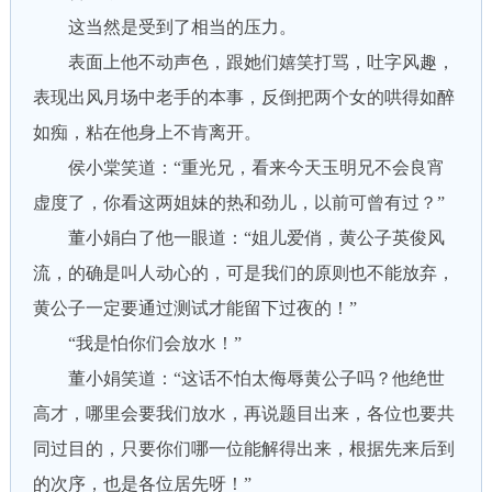
这当然是受到了相当的压力。
表面上他不动声色，跟她们嬉笑打骂，吐字风趣，
表现出风月场中老手的本事，反倒把两个女的哄得如醉
如痴，粘在他身上不肯离开。
侯小棠笑道：“重光兄，看来今天玉明兄不会良宵
虚度了，你看这两姐妹的热和劲儿，以前可曾有过？”
董小娟白了他一眼道：“姐儿爱俏，黄公子英俊风
流，的确是叫人动心的，可是我们的原则也不能放弃，
黄公子一定要通过测试才能留下过夜的！”
“我是怕你们会放水！”
董小娟笑道：“这话不怕太侮辱黄公子吗？他绝世
高才，哪里会要我们放水，再说题目出来，各位也要共
同过目的，只要你们哪一位能解得出来，根据先来后到
的次序，也是各位居先呀！”