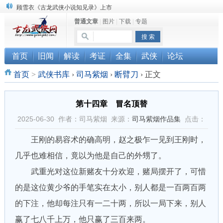
“武侠书库”查缺补漏活动圆满结束
普通文章
|
图片
|
下载
|
专题
《古龙小说原貌探究》修订版已上市
顾雪衣《古龙武侠小说知见录》上市
首页
旧闻
解读
考证
全集
武侠
论坛
首页
>
武侠书库
›
司马紫烟
›
断臂刀
›
正文
第十四章 冒名顶替
2025-06-30 作者：司马紫烟 来源：
司马紫烟作品集
点击：
王刚的易容术的确高明，赵之极乍一见到王刚时，
几乎也难相信，竟以为他是自己的外甥了。
武重光对这位新赌友十分欢迎，赌局摆开了，可惜
的是这位黄少爷的手笔实在太小，别人都是一百两百两
的下注，他却每注只有一二十两，所以一局下来，别人
赢了七八千上万，他只赢了三百来两。