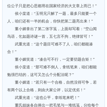
位公子只是把心思都用在国家经济的大文章上而已！”
侯小棠道：“玉明兄只解了一题，最多只能要一个
人，咱们还有一半的机会，你快把第二题亮出来！”
董小媚拿出了第二张字笺，上面却写着：“空山闻
鸟语，乞如题诗谜一首，五七言不拘，绝律皆可！”
武重光道：“这个题目可难不了人，咱们都能凑
合！”
董小媚笑道：“凑合可不行，一定要切题合矩！”
侯小棠道：“那可难不倒人，拿纸笔来，咱们都能
勉强巴结的，这可又怎么个分配法呢？”
董小媚道：“若只有一个合格，自然没得可争，若
有两个以上合格，则由大家公评，以定优劣！”
武重光道：“这也公平，拿纸笔来吧！”
董氏姐妹各自捧出一把毛笔与一堆纸笺，分给每个