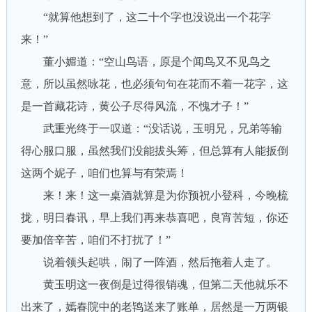
“就算他想到了，这二十个字也没说出一个花字
来！”
董小媚道：“空山鸟语，原是个闻鸟又不见鸟之
意，所以虽然咏花，也必须句句在花而不着一花字，这
是一首藏花诗，黄公子尽得风流，不愧才子！”
武重光终于一叹道：“没话说，玉明兄，兄弟等输
得心服口服，虽然我们没能拔头筹，但总算有人能扳倒
这两个妮子，咱们也算与有荣焉！
来！来！这一桌酒就算是为你预祝小登科，今晚梳
拢，明日春讯，早上我们再来恭喜吧，良宵苦短，你还
要加倍辛苦，咱们不打扰了！”
说着领头起哄，闹了一阵酒，然后拖着人走了。
黄玉明这一夜倒是过得很销魂，但第二天他就乐不
出来了，嫣春院中的老鸨送来了账单，居然是一万两银