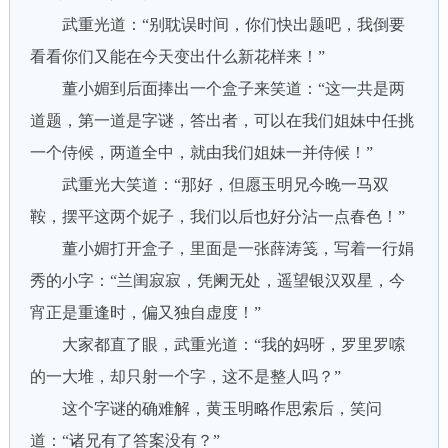
武重光道：“别耽误时间，你们快出题吧，我倒要
看看你们又能在今天变出什么新花样来！”
董小媚到后面捧出一个盒子来笑道：“这一共是两
道题，第一道是字谜，答出者，可以在我们姐妹中任挑
一个侍候，两道全中，就由我们姐妹一并侍候！”
武重光大笑道：“那好，但愿玉明兄今晚一马双
鞍，摆平这两个妮子，我们以后也好分沾一点春色！”
董小媚打开盒子，里面是一张薛涛笺，写着一行娟
秀的小字：“兰闺寂寂，凭阑无处，遥望银汉双星，今
宵正是重逢时，偏又独自虚度！”
大家都直了眼，武重光道：“我的妈呀，罗里罗嗦
的一大堆，却只射一个字，这不是整人吗？”
这个字谜的确难解，黄玉明略作思索后，笑问
道：“诸兄有了答案没有？”