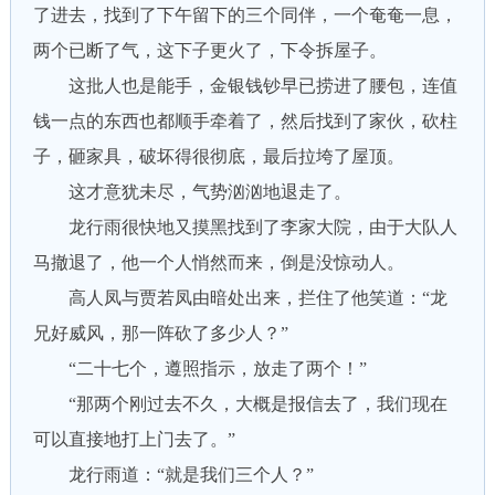
了进去，找到了下午留下的三个同伴，一个奄奄一息，
两个已断了气，这下子更火了，下令拆屋子。
这批人也是能手，金银钱钞早已捞进了腰包，连值
钱一点的东西也都顺手牵着了，然后找到了家伙，砍柱
子，砸家具，破坏得很彻底，最后拉垮了屋顶。
这才意犹未尽，气势汹汹地退走了。
龙行雨很快地又摸黑找到了李家大院，由于大队人
马撤退了，他一个人悄然而来，倒是没惊动人。
高人凤与贾若凤由暗处出来，拦住了他笑道：“龙
兄好威风，那一阵砍了多少人？”
“二十七个，遵照指示，放走了两个！”
“那两个刚过去不久，大概是报信去了，我们现在
可以直接地打上门去了。”
龙行雨道：“就是我们三个人？”