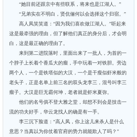
“她目前还跟京中有些联系，将来也是江湖人。”
“兄弟实在不明白，贤伉俪何以会选择这个归宿。”
高人凤笑笑道：“因为我们喜欢做江湖人。”听起来
这是最牵强的理由，但了解他们真正的身分后，才会明
白，这是最正确的理由了。
来到第二进院落时，里面出来了一批人，为首的一
个脖子上长着个香瓜大的瘤，手中玩着一对铁胆。旁边
两个人，一个是铁塔似的大汉，一个是干瘦似虾米般的
老头子，正是名单上前三名的双头龙李三，混号叫李三
瘤子。大汉是巨无霸何坤，老者就是虾米夏弥。
他们的名号俱不登大雅之堂，却想不到会是技击一
流的功夫好手，华云龙找人的确是有一手。
李三沉下脸道：“高人凤，你上这儿来杀人是什么
意思？当真以为你仗着官府的势力就能欺人了吗？”