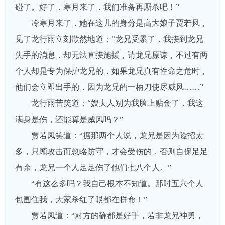
碰了。好了，寒月来了，我们准备再厮杀吧！”
冷寒月来了，她在这儿的身分是高大娘子贾若凤，
见了龙行雨立刻歉然地道：“龙兄受累了，我接到龙兄
失手的消息，却无法直接施援，请龙兄原谅，不过有两
个人却是专为保护龙兄的，如果龙兄真有性命之危时，
他们会立即出手的，因为龙兄的一柄刀使尽威风……”
龙行雨苦笑道：“嫂夫人别为我脸上贴金了，我这
满身是伤，还能算是威风吗？”
贾若凤笑道：“据那两个人说，龙兄是因为险招太
多，只顾攻击而忽略防守，才会受伤的，否则自保足足
有余，龙兄一个人足足伤了他们七八个人。”
“有这么多吗？我自己根本不知道。那时五六个人
包围住我，大家杀红了眼都在拼命！”
贾若凤道：“对方的确都是好手，若非龙兄神勇，