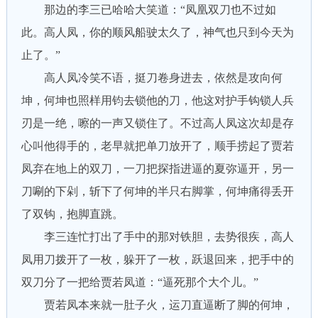
那边的李三已哈哈大笑道：“凤凰双刀也不过如
此。高人凤，你的顺风船驶太久了，神气也只到今天为
止了。”
高人凤冷笑不语，挺刀卷身进去，依然是攻向何
坤，何坤也照样用钧去锁他的刀，他这对护手钩锁人兵
刃是一绝，嚓的一声又锁住了。不过高人凤这次却是存
心叫他得手的，老早就把单刀放开了，顺手捞起了贾若
凤弃在地上的双刀，一刀把探指进逼的夏弥逼开，另一
刀唰的下剁，斩下了何坤的半只右脚掌，何坤痛得丢开
了双钩，抱脚直跳。
李三连忙打出了手中的那对铁胆，去势很疾，高人
凤用刀拨开了一枚，躲开了一枚，跃退回来，把手中的
双刀分了一把给贾若凤道：“逼死那个大个儿。”
贾若凤本来就一肚子火，运刀直逼断了脚的何坤，