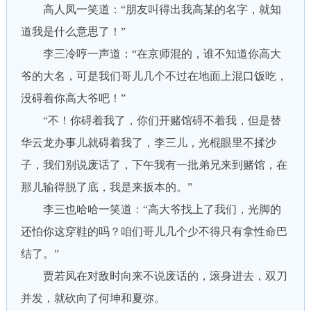
高人凤一笑道：“朋友叫得出我高某的名字，就知
道我是什么意思了！”
李三冷哼一声道：“在京师混的，谁不知道你高大
爷的大名，可是我们哥儿几个不过在地面上混口饭吃，
没碍着你高大爷吧！”
“不！你碍着我了，你们开赌馆碍不着我，但是替
华云龙办事儿就碍着我了，李三儿，光棍眼里不揉沙
子，我们别说废话了，下午我有一批弟兄来到赌馆，在
那儿输得脱了底，我是来扳本的。”
李三也哈哈一笑道：“高大爷找上了我们，光脚的
还怕你这穿鞋的吗？咱们哥儿几个少不得只有拿性命巴
结了。”
贾若凤在对敌时向来不说废话的，滚身进去，双刀
并发，就砍向了何坤和夏弥。