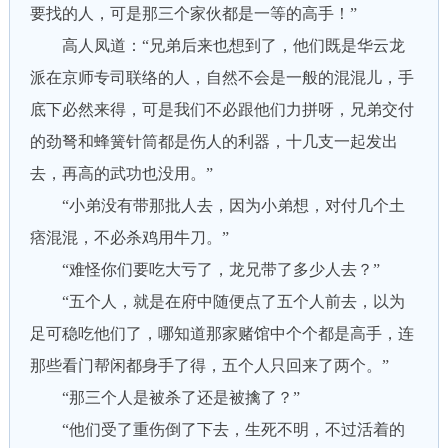
要找的人，可是那三个家伙都是一等的高手！”
高人凤道：“兄弟后来也想到了，他们既是华云龙
派在京师专司联络的人，自然不会是一般的混混儿，手
底下必然来得，可是我们不必跟他们力拼呀，兄弟交付
的劲弩和蜂簧针筒都是伤人的利器，十几支一起发出
去，再高的武功也没用。”
“小弟没有带那批人去，因为小弟想，对付几个土
痞混混，不必杀鸡用牛刀。”
“难怪你们要吃大亏了，龙兄带了多少人去？”
“五个人，就是在府中随便点了五个人前去，以为
足可稳吃他们了，哪知道那家赌馆中个个都是高手，连
那些看门帮闲都身手了得，五个人只回来了两个。”
“那三个人是被杀了还是被擒了？”
“他们受了重伤倒了下去，生死不明，不过活着的