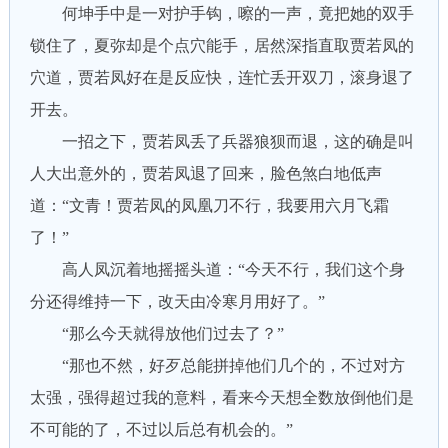
何坤手中是一对护手钩，嚓的一声，竟把她的双手
锁住了，夏弥却是个点穴能手，居然深指直取贾若凤的
穴道，贾若凤好在是反应快，连忙丢开双刀，滚身退了
开去。
一招之下，贾若凤丢了兵器狼狈而退，这的确是叫
人大出意外的，贾若凤退了回来，脸色煞白地低声
道：“文青！贾若凤的凤凰刀不行，我要用六月飞霜
了！”
高人凤沉着地摇摇头道：“今天不行，我们这个身
分还得维持一下，改天由冷寒月用好了。”
“那么今天就得放他们过去了？”
“那也不然，好歹总能拼掉他们几个的，不过对方
太强，强得超过我的意料，看来今天想全数放倒他们是
不可能的了，不过以后总有机会的。”