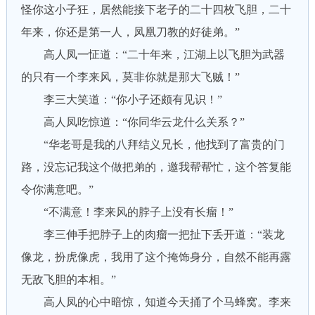
怪你这小子狂，居然能接下老子的二十四枚飞胆，二十
年来，你还是第一人，凤凰刀教的好徒弟。”
高人凤一怔道：“二十年来，江湖上以飞胆为武器
的只有一个李来风，莫非你就是那大飞贼！”
李三大笑道：“你小子还颇有见识！”
高人凤吃惊道：“你同华云龙什么关系？”
“华老哥是我的八拜结义兄长，他找到了富贵的门
路，没忘记我这个做把弟的，邀我帮帮忙，这个答复能
令你满意吧。”
“不满意！李来风的脖子上没有长瘤！”
李三伸手把脖子上的肉瘤一把扯下丢开道：“装龙
像龙，扮虎像虎，我用了这个掩饰身分，自然不能再露
无敌飞胆的本相。”
高人凤的心中暗惊，知道今天捅了个马蜂窝。李来