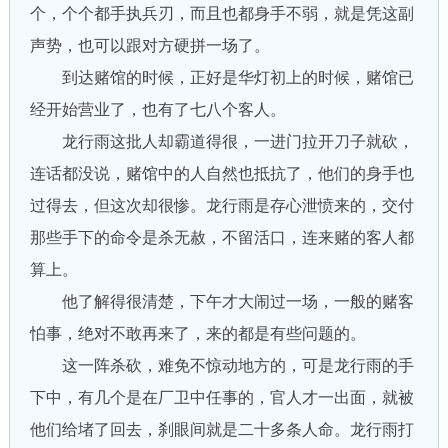
个，个个都手执兵刃，而且也都身手不弱，就是凭这副
声势，也可以跟对方硬拼一场了。
到达赌馆的时候，正好是华灯初上的时候，赌馆已
经开始营业了，也有了七八个客人。
龙行雨这批人却霸道得很，一进门拉开刀子就砍，
连话都没说，赌馆中的人自然也抵抗了，他们的身手也
过得去，但这次却很惨。龙行雨是存心泄愤来的，交付
那些手下的命令是杀无赦，不留活口，连来赌的客人都
算上。
他了解得很清楚，下午才大闹过一场，一般的赌客
怕事，绝对不敢再来了，来的都是有些问题的。
这一阵杀砍，难免不惊动地方的，可是龙行雨的手
下中，有几个是在厂卫中任事的，官人才一出面，就被
他们给堵了回去，刹眼间就是二十多条人命。龙行雨打