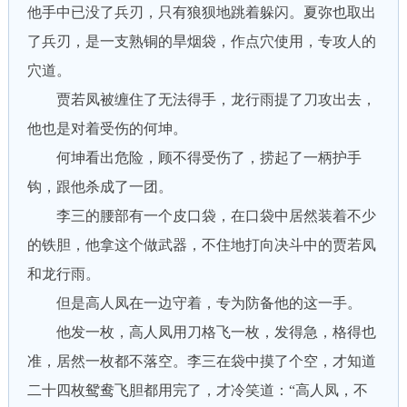
他手中已没了兵刃，只有狼狈地跳着躲闪。夏弥也取出
了兵刃，是一支熟铜的旱烟袋，作点穴使用，专攻人的
穴道。
贾若凤被缠住了无法得手，龙行雨提了刀攻出去，
他也是对着受伤的何坤。
何坤看出危险，顾不得受伤了，捞起了一柄护手
钩，跟他杀成了一团。
李三的腰部有一个皮口袋，在口袋中居然装着不少
的铁胆，他拿这个做武器，不住地打向决斗中的贾若凤
和龙行雨。
但是高人凤在一边守着，专为防备他的这一手。
他发一枚，高人凤用刀格飞一枚，发得急，格得也
准，居然一枚都不落空。李三在袋中摸了个空，才知道
二十四枚鸳鸯飞胆都用完了，才冷笑道：“高人凤，不