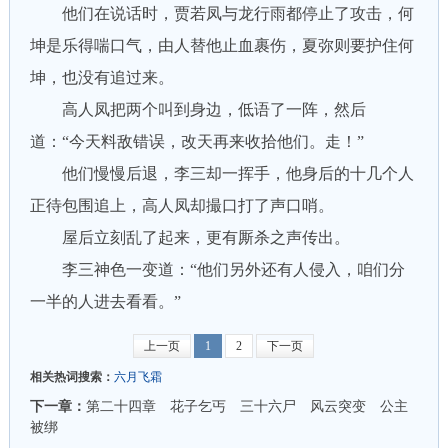
他们在说话时，贾若凤与龙行雨都停止了攻击，何
坤是乐得喘口气，由人替他止血裹伤，夏弥则要护住何
坤，也没有追过来。
高人凤把两个叫到身边，低语了一阵，然后
道：“今天料敌错误，改天再来收拾他们。走！”
他们慢慢后退，李三却一挥手，他身后的十几个人
正待包围追上，高人凤却撮口打了声口哨。
屋后立刻乱了起来，更有厮杀之声传出。
李三神色一变道：“他们另外还有人侵入，咱们分
一半的人进去看看。”
上一页
1
2
下一页
相关热词搜索：
六月飞霜
下一章：
第二十四章 花子乞丐 三十六尸 风云突变 公主
被绑