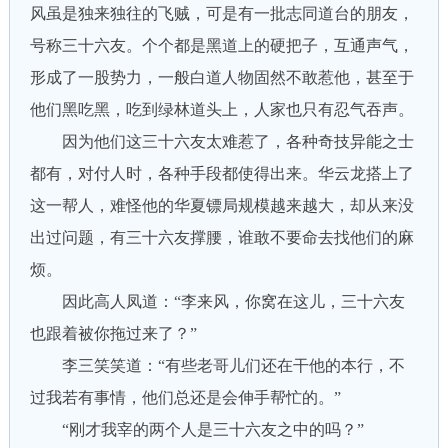
风虽是独来独往的飞贼，可是有一批志同道台的朋友，
号称三十六友。个个都是黑道上的硬把子，互通声气，
形成了一股势力，一般白道人物固然不敢惹他，甚至于
他们黑吃黑，吃到绿林道头上，人家也只有忍气吞声。
因为他们这三十六友太难惹了，各种奇技异能之士
都有，对付人时，各种手段都使得出来。华云龙搭上了
这一帮人，难怪他的华夏镖局规模越来越大，却从来没
出过问题，有三十六友撑腰，谁敢不要命去找他们的麻
烦。
因此高人凤道：“李来风，你窝在这儿，三十六友
也跟着被你拖过来了？”
李三笑笑道：“有些老哥儿们还在干他的本行，不
过我若有事情，他们总还是会伸手帮忙的。”
“刚才我宰的两个人是三十六友之中的吗？”