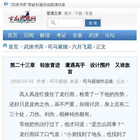
“武侠书库”查缺补漏活动圆满结束
普通文章
|
图片
|
下载
|
专题
《古龙小说原貌探究》修订版已上市
顾雪衣《古龙武侠小说知见录》上市
首页
旧闻
解读
考证
全集
武侠
论坛
首页
>
武侠书库
›
司马紫烟
›
六月飞霜
›
正文
第二十三章 轻敌冒进 遭遇高手 设计围歼 又诛敌
首
2025-07-01 作者：司马紫烟 来源：
司马紫烟作品集
点击：
高人凤连忙接住了龙行雨，检查了一下他的伤势，
还好只是皮肉之伤，虽不严重，却很讨厌，身上总有二
三十处，刀伤、剑伤，棍棒钝伤都有。
等他把伤治疗过了，他才问道：“是怎么回事？”
龙行雨叹了口气道：“小弟找到了地头，也找到了