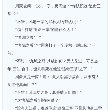
周豪被问，心头一寒，反问道：“你认识这‘追命三
掌’？”
“不错，凡老一辈的武林人物都认识！”
“哦！打这‘追命三掌’的是什么人？”
“‘九域之尊’！”
“‘九域之尊’？”周豪打了一个冷颤，脱口应了一
句。
“不错，‘九域之尊’其貌如何？无人见过，可是当
年‘三仙’合手，也几科死在他这‘追命三掌’之下！”
周豪又是一惊！道：“此人以黑纱蒙面，从未有人
见过他真面目？”
“不错！其武功之高，真是骇人听闻！”
“这‘九域之尊’现在何处？”
“没有人知道，难道你这‘追命三掌’不是从他身上学