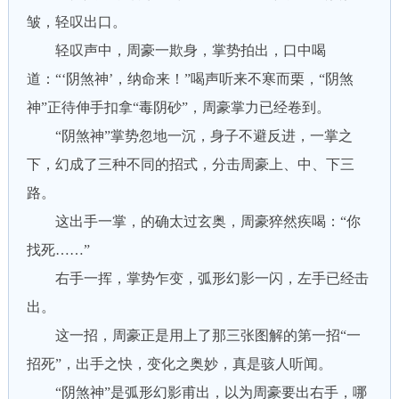
皱，轻叹出口。
轻叹声中，周豪一欺身，掌势拍出，口中喝
道：“‘阴煞神’，纳命来！”喝声听来不寒而栗，“阴煞
神”正待伸手扣拿“毒阴砂”，周豪掌力已经卷到。
“阴煞神”掌势忽地一沉，身子不避反进，一掌之
下，幻成了三种不同的招式，分击周豪上、中、下三
路。
这出手一掌，的确太过玄奥，周豪猝然疾喝：“你
找死……”
右手一挥，掌势乍变，弧形幻影一闪，左手已经击
出。
这一招，周豪正是用上了那三张图解的第一招“一
招死”，出手之快，变化之奥妙，真是骇人听闻。
“阴煞神”是弧形幻影甫出，以为周豪要出右手，哪