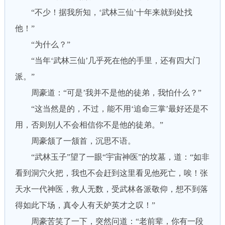
“不少！据我所知，‘武林三仙’十年来就到处找
他！”
“为什么？”
“当年‘武林三仙’几乎死在他的手里，还有四大门
派。”
周豪道：“可是’我并不是他的徒弟，我怕什么？”
“这当然是的，不过，能不用‘追命三掌’最好还是不
用，否则别人不会相信你不是他的徒弟。”
周豪颔了一颔首，沉思不语。
“武林玉子”望了一眼“宇宙神医”的坟墓，道：“如非
看到洞穴火把，我也不会赶到这里看见他死亡，唉！张
天水一代神医，救人无数，受武林各派敬仰，想不到落
得如此下场，真令人有天妒英才之叹！”
周豪苦笑了一下，突然问道：“老前辈，你有一段