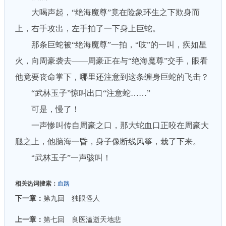
大喝声起，“绝海魔尊”竟在险象环生之下欺身而
上，右手攻出，左手拍了一下身上巨蛇。
那条巨蛇被“绝海魔尊”一拍，“吱”的一叫，疾如星
火，向周豪袭去——周豪正在与“绝海魔尊”交手，眼看
他竟要丧命掌下，哪里还注意到这条缠身巨蛇的飞击？
“武林玉子”惊叫出口“注意蛇……”
可是，慢了！
一声惨叫传自周豪之口，那大蛇血口正咬在周豪大
腿之上，他脑海一昏，身子像断线风筝，栽了下来。
“武林玉子”一声骇叫！
相关热词搜索：
血路
下一章：
第九回 独眼怪人
上一章：
第七回 良医溘逝天地悲