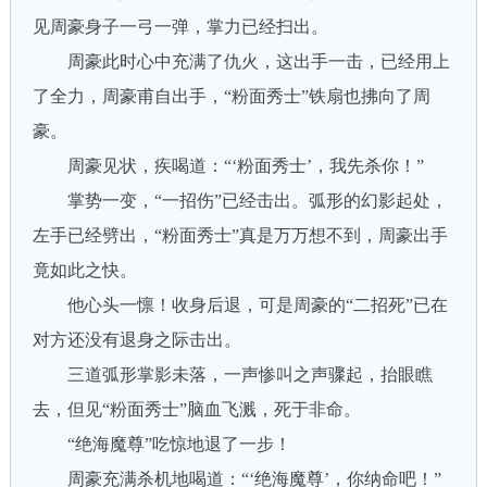
见周豪身子一弓一弹，掌力已经扫出。
周豪此时心中充满了仇火，这出手一击，已经用上
了全力，周豪甫自出手，“粉面秀士”铁扇也拂向了周
豪。
周豪见状，疾喝道：“‘粉面秀士’，我先杀你！”
掌势一变，“一招伤”已经击出。弧形的幻影起处，
左手已经劈出，“粉面秀士”真是万万想不到，周豪出手
竟如此之快。
他心头一懔！收身后退，可是周豪的“二招死”已在
对方还没有退身之际击出。
三道弧形掌影未落，一声惨叫之声骤起，抬眼瞧
去，但见“粉面秀士”脑血飞溅，死于非命。
“绝海魔尊”吃惊地退了一步！
周豪充满杀机地喝道：“‘绝海魔尊’，你纳命吧！”