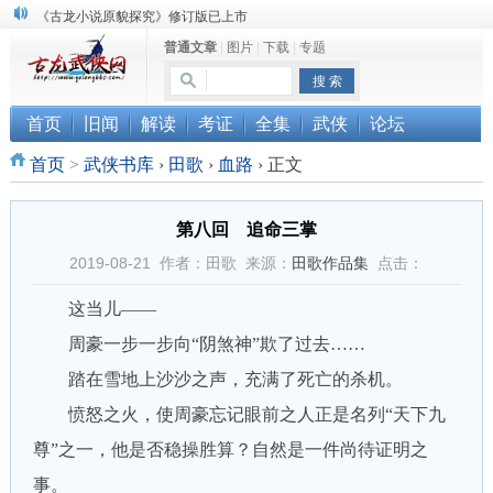
《古龙小说原貌探究》修订版已上市
普通文章
|
图片
|
下载
|
专题
顾雪衣《古龙武侠小说知见录》上市
“武侠书库”查缺补漏活动圆满结束
首页
旧闻
解读
考证
全集
武侠
论坛
首页
>
武侠书库
›
田歌
›
血路
›
正文
第八回 追命三掌
2019-08-21 作者：田歌 来源：
田歌作品集
点击：
这当儿——
周豪一步一步向“阴煞神”欺了过去……
踏在雪地上沙沙之声，充满了死亡的杀机。
愤怒之火，使周豪忘记眼前之人正是名列“天下九
尊”之一，他是否稳操胜算？自然是一件尚待证明之
事。