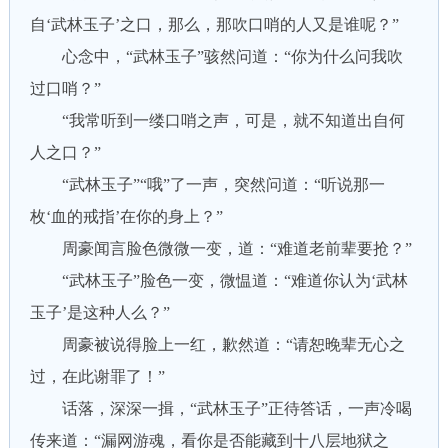
自‘武林玉子’之口，那么，那吹口哨的人又是谁呢？”
心念中，“武林玉子”骇然问道：“你为什么问我吹
过口哨？”
“我常听到一缕口哨之声，可是，就不知道出自何
人之口？”
“武林玉子”“哦”了一声，突然问道：“听说那一
枚‘血的戒指’在你的身上？”
周豪闻言脸色微微一变，道：“难道老前辈要抢？”
“武林玉子”脸色一变，微愠道：“难道你认为‘武林
玉子’是这种人么？”
周豪被说得脸上一红，歉然道：“请恕晚辈无心之
过，在此谢罪了！”
话落，深深一揖，“武林玉子”正待答话，一声冷喝
传来道：“漏网游魂，看你是否能藏到十八层地狱之