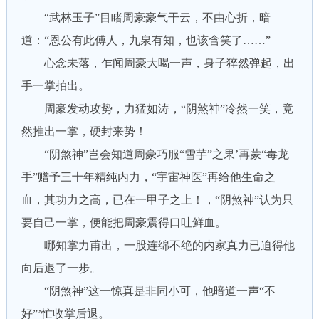
“武林玉子”目睹周豪豪气干云，不由心折，暗
道：“恩公有此傅人，九泉有知，也该含笑了……”
心念未落，乍闻周豪大喝一声，身子猝然弹起，出
手一掌拍出。
周豪发动攻势，力猛如涛，“阴煞神”冷然一笑，竟
然推出一掌，硬封来势！
“阴煞神”岂会知道周豪巧服“雪芋”之果’再蒙“毒龙
手”赠予三十年精纯内力，“宇宙神医”再给他生命之
血，其功力之高，已在一甲子之上！，“阴煞神”认为只
要自己一掌，便能把周豪震得口吐鲜血。
哪知掌力甫出，一股连绵不绝的内家真力已迫得他
向后退了一步。
“阴煞神”这一惊真是非同小可，他暗道一声“不
好”’忙收掌后退。