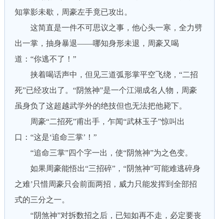
知掌影未歇，周豪左手竟已攻出。
这简直是一件不可思议之事，他心头一寒，全力劈
出一掌，抽身暴退——哪知身形未退，周豪又喝
道：“你逃不了！”
挟着喝话声中，但见三道弧形掌平空飞绕，“二招
死”已经攻出了。“阴煞神”是一个江湖成名人物，周豪
虽身负了这超越武学外的绝技但也无法把他毙下。
周豪“二招死”甫出手，乍闻“武林玉子”惊叫出
口：“这是‘追命三掌’！”
“追命三掌”四个字一出，使“阴煞神”为之色变。
如果周豪能悟出“三招碎”，“阴煞神”可能难逃碎身
之难’只惜周豪只会前面两招，威力只能发挥到全部招
式的三分之一。
“阴煞神”对拆数招之后，已知如再不走，必定要丧