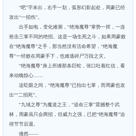
“吧”字未出，右手一划，弧形幻影起处，周豪已经
攻出“一招伤”。
出手如电，变化难测，“绝海魔尊”掌势一挥，一连
抢击三掌不同的绝招。这是一场生死之斗，如果周豪败
在“绝海魔尊”之手，那当然没有活命希望，“绝海魔
尊”一经败在周豪手下，也难逃碎尸万段之灾。
“绝海魔尊”身上所缠那条巨蛇，张口吐着红信，看
来动魄惊心……
这眨眼之间，“绝海魔尊”已拍出七掌，而周豪也攻
出““二招死”。
“九域之尊”为魔道之王，“追命三掌”震撼整个武
林，周豪虽只会两招，但威力之强，已把“绝海魔尊”迫
得节节后退。
倏然——