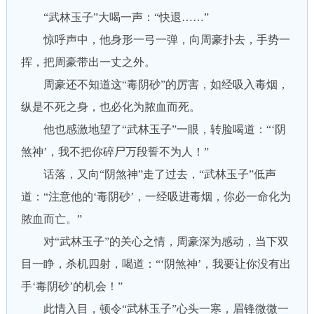
“武林玉子”大喝一声：“快退……”
惊呼声中，他身形一弓一弹，向周豪扑去，手势一
挥，把周豪带出一丈之外。
周豪还不知道这“毒阴砂”的厉害，如经吸入毒烟，
纵是不死之身，也必化为脓血而死。
他也感激地望了“武林玉子”一眼，转脸喝道：“‘阴
煞神’，我不把你碎尸万段誓不为人！”
话落，又向“阴煞神”走了过去，“武林玉子”低声
道：“注意他的‘毒阴砂’，一经吸进毒烟，你必一命化为
脓血而亡。”
对“武林玉子”的关心之情，周豪深为感动，当下双
目一睁，杀机四射，喝道：“‘阴煞神’，我要让你没有出
手‘毒阴砂’的机会！”
此情入目，顿令“武林玉子”心头一寒，眉锋微微一