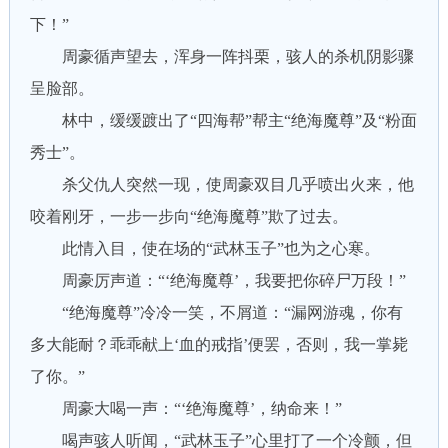
下！”
周豪循声望去，浑身一阵抖栗，骇人的杀机阴影骤
呈脸部。
林中，缓缓踱出了“四海帮”帮主“绝海魔尊”及“粉面
秀士”。
杀父仇人突然一现，使周豪双目几乎喷出火来，他
咬着刚牙，一步一步向“绝海魔尊”欺了过去。
此情入目，使在场的“武林玉子”也为之心寒。
周豪厉声道：“‘绝海魔尊’，我要把你碎尸万段！”
“绝海魔尊”冷冷一笑，不屑道：“漏网游魂，你有
多大能耐？乖乖献上‘血的戒指’便罢，否则，我一掌毙
了你。”
周豪大喝一声：“‘绝海魔尊’，纳命来！”
喝声骇人听闻，“武林玉子”心里打了一个冷颤，但