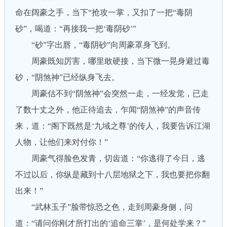
命在阔豪之手，当下“抢攻一掌，又扣了一把“毒阴
砂”，喝道：“再接我一把‘毒阴砂’”
“砂”字出唇，“毒阴砂”向周豪罩身飞到。
周豪既知厉害，哪里敢硬接，当下微一晃身避过毒
砂，“阴煞神”已经纵身飞去。
周豪估不到“阴煞神”会突然一走，一经发觉，已走
了数十丈之外，他正待追去，乍闻“阴煞神”的声音传
来，道：“阁下既然是‘九域之尊’的传人，我要告诉江湖
人物，让他们来对付你！”
周豪气得脸色发青，切齿道：“你逃得了今日，逃
不过以后，你纵是藏到十八层地狱之下，我也要把你翻
出来！”
“武林玉子”脸带惊恐之色，走到周豪身侧，问
道：“请问你刚才所打出的‘追命三掌’，是何处学来？”