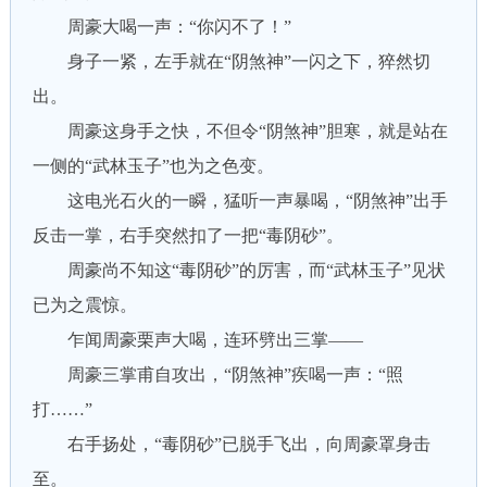
周豪大喝一声：“你闪不了！”
身子一紧，左手就在“阴煞神”一闪之下，猝然切
出。
周豪这身手之快，不但令“阴煞神”胆寒，就是站在
一侧的“武林玉子”也为之色变。
这电光石火的一瞬，猛听一声暴喝，“阴煞神”出手
反击一掌，右手突然扣了一把“毒阴砂”。
周豪尚不知这“毒阴砂”的厉害，而“武林玉子”见状
已为之震惊。
乍闻周豪栗声大喝，连环劈出三掌——
周豪三掌甫自攻出，“阴煞神”疾喝一声：“照
打……”
右手扬处，“毒阴砂”已脱手飞出，向周豪罩身击
至。