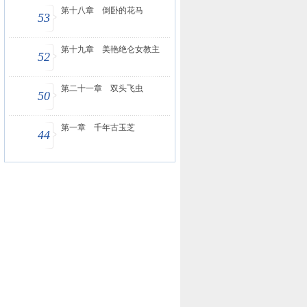
第十八章 倒卧的花马
53
第十九章 美艳绝仑女教主
52
第二十一章 双头飞虫
50
第一章 千年古玉芝
44