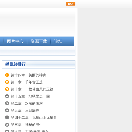
rss
图片中心
资源下载
论坛
栏目总排行
第十四章 美丽的神青
第一章 千年古玉芝
第十章 一枚带血凤的玉钱
第十五章 地狱里走一回
第二章 双魔的表演
第五章 三目蜍虎
第四十二章 无量山上无量血
第三章 神秘的书生
第六章 古洞·春宫·美女