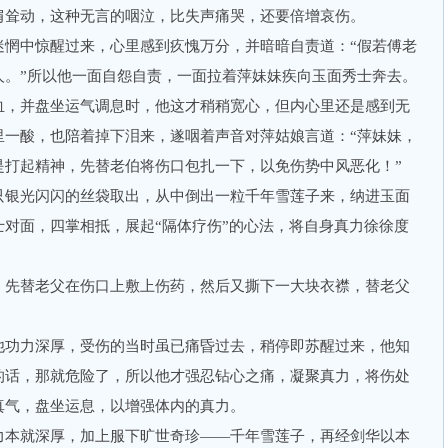
耸动，这种无言的咽泣，比失声痛哭，还要倍增哀伤。
中惊醒过来，心里感到疚愧万分，并暗暗自责道：“假若傅老
人。”所以他一面自怨自责，一面拉着萍妹妹疾向玉面秀士奔去。
血，并盘坐运气调息时，他这才稍稍宽心，但内心里还是感到无
里一酸，也陪着掉下泪来，遂咽着声音对萍姑娘言道：“萍妹妹，
是打起精神，先替老伯将伤口包扎一下，以免伤势中风恶化！”
银光闪闪的丝袋取出，从中倒出一粒千年雪莲子来，纳进玉面
对面，四掌相抵，展起“隔体疗伤”的心法，将自身真力徐徐度
先替老父在伤口上敷上伤药，然后又撕下一大块衣襟，替老父
功力深厚，受伤的当时虽已痛昏过去，稍停即苏醒过来，他知
的话，那就危险了，所以他才强忍钻心之痛，凝聚真力，将伤处
真气，盘坐运息，以增强体内的真力。
本就深厚，加上服下旷世奇珍——千年雪莲子，再经剑华以本