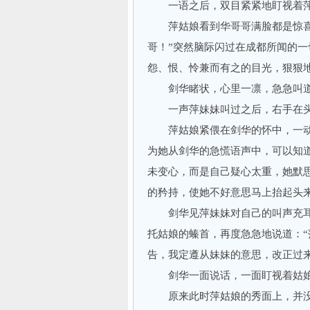
一语之后，双目紧紧地盯视着萍
萍姑娘看到华哥哥满脸都是惊喜之
哥！”突然脑际闪过在成都所闻的
怨、恨、怜兼而有之的目光，狠狠
剑华睹状，心里一凛，急急叫道：
一声萍妹妹叫过之后，右手在头
萍姑娘紧偎在剑华的怀中，一动
为她从剑华的急慌语声中，可以知
未变心，而是自己疑心太重，她默
的矜持，使她不好意思马上抬起头
剑华见萍妹妹对自己的叫声充耳
托姑娘的螓首，再度急急地说道：
告，我定遵从妹妹的意思，改正过
剑华一面说话，一面盯视着姑娘的
原来此时萍姑娘的秀面上，并没