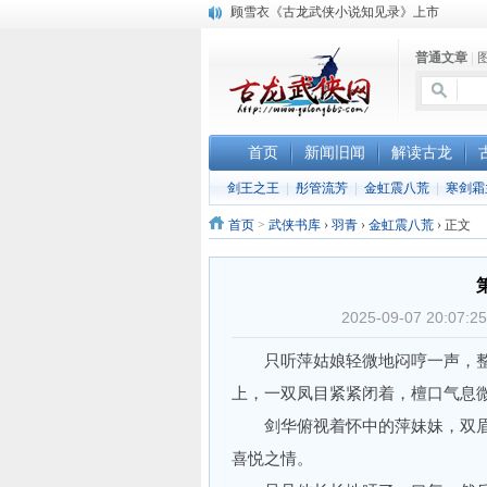
“武侠书库”查缺补漏活动圆满结束
《古龙小说原貌探究》修订版已上市
普通文章
|
顾雪衣《古龙武侠小说知见录》上市
首页
新闻旧闻
解读古龙
剑王之王
|
彤管流芳
|
金虹震八荒
|
寒剑霜
首页
>
武侠书库
›
羽青
›
金虹震八荒
›
正文
2025-09-07 20:
只听萍姑娘轻微地闷哼一声，整
上，一双凤目紧紧闭着，檀口气息
剑华俯视着怀中的萍妹妹，双眉
喜悦之情。