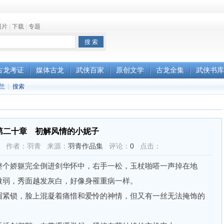
图片
|
下载
|
专题
古龙考证
媒体古龙
武侠百家
原创文学
古龙全集
武侠书库
兰
|
搜索
第二十章 初解风情的小妮子
07:25 作者：羽青 来源：
羽青作品集
评论：
0
点击：
个娇躯完全倒进剑华怀中，右手一松，玉杖啪嗒一声掉在地
微弱，秀面越发灰白，好像身罹重病一样。
紧锁，脸上混凝着痛惜和爱怜的神情，但又有一丝无法掩饰的