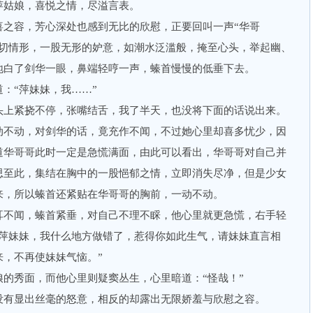
姑娘，喜悦之情，尽溢言表。
容，芳心深处也感到无比的欣慰，正要回叫一声“华哥
一切情形，一股无形的妒意，如潮水泛滥般，掩至心头，举起幽、
地白了剑华一眼，鼻端轻哼一声，螓首慢慢的低垂下去。
“萍妹妹，我……”
上紧挠不停，张嘴结舌，我了半天，也没将下面的话说出来。
不动，对剑华的话，竟充作不闻，不过她心里却喜多忧少，因
道华哥哥此时一定是急慌满面，由此可以看出，华哥哥对自己并
思至此，集结在胸中的一股悒郁之情，立即消失尽净，但是少女
来，所以螓首还紧贴在华哥哥的胸前，一动不动。
不闻，螓首紧垂，对自己不理不睬，他心里就更急慌，右手轻
“萍妹妹，我什么地方做错了，惹得你如此生气，请妹妹直言相
来，不再使妹妹气恼。”
秀面，而他心里则疑窦丛生，心里暗道：“怪哉！”
有显出丝毫的怒意，相反的却露出无限娇羞与欣慰之容。