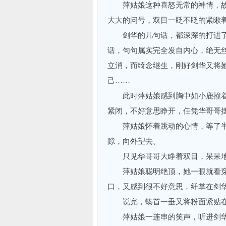
萍姑娘这种喜怒无常的神情，故
大大的问号，双目一眨不眨的紧瞅
剑华的几句话，都深深的打进了
话，句句属实完全发自内心，绝无
立消，而绮念继生，刚好剑华又将
己……
此时萍姑娘感到胸中如小鹿撞着
紧闭，不好意思睁开，任凭华哥哥
萍姑娘怀着跳动的心情，等了半
隙，向外望去。
只见华哥哥大睁着双目，呆呆地
萍姑娘聪明绝顶，她一眼就看穿
口，又感到很不好意思，纤掌在剑华
说完，螓首一垂又将粉面紧贴在
萍姑娘一连串的笑声，听进剑华