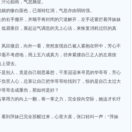
，汗沁如雨，气息频促。
娘的惨白面色，已渐转红润，气息亦由弱转强。
的右手撤开，并顺手将封闭的穴道解开，左手还紧拦着萍妹妹
，低眉垂目，展起运气调息的无上心法，来恢复消耗过巨的真
凤目微启，向外一看，突然发现自己被人紧抱在怀中，芳心不
掌毫不考虑地，用上五六成真力，径奔紧搂自己之人的左肩按
向上望去。
是别人，竟是自己朝思暮想，千里迢迢来寻觅的华哥哥，芳心
不负苦人心，总算让自己把华哥哥给找到了，惊的是自己太过大
华哥哥击成重伤，那如何是好？
掌用力的向上一翻，将一掌之力，完全按向空际，她这才长吁
到萍妹已完全苏醒过来，心里大喜，张口轻叫一声：“萍妹