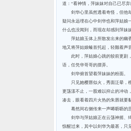
道：“看神情，萍妹妹对自己已尽弃
剑华心里虽然透着奇怪，但他却
疑问永远埋在心中剑华也和萍姑娘
什么也没闻到，而现在却感到萍妹
萍姑娘玉体上所散发出来的幽香
地又将萍姑娘螓首托起，轻颤着声音
此时，萍姑娘心跳的较前更剧，
语，任凭华哥哥的摆弄。
剑华俯首望着萍妹妹的粉面。
只见她樱唇似火，秀面泛晕，檀
更荡漾不止，一股难以抑止的冲动
凑去，眼看着四片火热的朱唇就要
蓦然间右侧传来一声唏呖呖的悲
剑华与萍姑娘正在云荡神摇、绮
惊醒过来，其中以剑华为最甚，只见