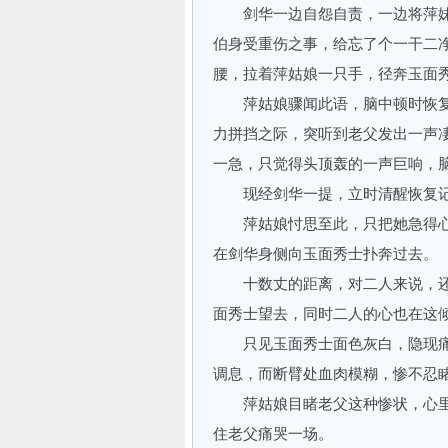
剑华一边自怨自责，一边将萍妹妹
伯身受重伤之事，给忘了个一干二
腰，拉着萍姑娘一只手，径奔玉面
萍姑娘骤闻此语，脑中顿时恢复
力拼挡之际，突听到老父发出一声
一急，只觉得头顶轰的一声巨响，
现经剑华一提，立时清醒恢复记
萍姑娘忖思至此，只把她急得心
在剑华身侧向玉面秀士扑奔过去。
十数丈的距离，对二人来说，还
面秀士望去，同时二人的心也在这
只见玉面秀士面色灰白，隐现痛
调息，而断臂处血肉模糊，惨不忍
萍姑娘目睹老父这种惨状，心里
住老父痛哭一场。