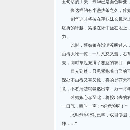
五句话的工夫，剑华已是面色瞬变
像这样约有半盏热茶之久，萍姑
剑华这才将按在萍妹妹玄机穴上
堪折的纤腰，紧搂在怀中坐在地上
力。
此时，萍姑娘亦渐渐苏醒过来，
由得大吃一惊，一时又怒又羞，右
去，同时举起充满了怒意的双目，
目光到处，只见紧抱着自己的不
深处不由得又喜又惊，喜的是苍天
意，不看清楚就骤然出掌，万一将
萍姑娘心念至此，将按出去的右
一口气，暗叫一声：“好危险呀！”
此时剑华行功已毕，双目倏启，看
妹……”