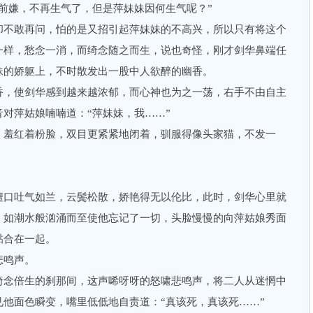
前嫌，不再生气了，但是萍妹妹因何生气呢？”
不敢再问，怕的是又招引起萍妹妹的不高兴，所以只有将这个
一样，愁念一消，而绮念随之而生，说也奇怪，刚才剑华鼻端任
妹的娇躯上，不时散发出一股中人欲醉的幽香。
，使剑华感到越来越浓郁，而心神也为之一荡，右手不由自主
对萍姑娘喃喃道：“萍妹妹，我……”
羞红着粉脸，双目更紧紧地闭着，驯服得像头家猫，不发一
口吐气如兰，云鬓松散，娇艳得无以伦比，此时，剑华心里就
，如潮水般汹涌而至使他忘记了一切，头脸慢慢的向萍姑娘秀面
黏合在一起。
鸣声。
念倍生的刹那间，这声唏呀呀的怒啸悲鸣声，将二人从迷惘中
他面色瞬变，嘴里低低地自责道：“真该死，真该死……”