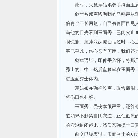
此时，只见萍姑娘双手掩面玉肩
剑华被那声唏呖呖的马鸣声从迷惘
伯有个三长两短，自己有何面目见
当他的目光看到玉面秀士已闭穴止
限愧赧。见萍妹妹掩面咽泣时，心
事已至此，伤心又有何用，我们还
剑华语毕，即伸手入怀，将那只
秀士的口中，然后盘膝坐在玉面秀士
进玉面秀士体内。
萍姑娘亦强抑泣声，眼含痛泪，
将伤口包扎好。
玉面秀士受伤本很严重，还算他
道如果不赶紧自闭穴道，止住血流
的穴道封闭起来，然后又强提一口
前文已经表过，玉面秀士的功力