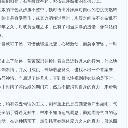
插剑归鞘，右掌缓缓举起，紧按在萍姑娘的玄机穴上。
娘的神色及步履不整中，顿时悟出萍妹妹对自己的态度突然转
，除非是身受重伤，或真力消耗过巨时，步履之间决不会杂乱不
半年之久，对岐黄医理之术，已有了相当深厚的造诣，像萍姑娘
象。
目就可了然，可惜他骤遇此变，心绪激动，而急令智昏，一时
走上了岔路，苦苦深思并检讨着自己近数月来的行为，什么地
挥剑断情，并反目成仇，剑华若思良久，也找不出一个答案来，
特异神情。向后退了好几步，直到目光注视到萍妹妹的足下时，
伸手封闭了萍姑娘的期门穴，然后不惜消耗自身的真力，来帮助
，约有四五句话的工夫，剑华脸上已是变颜变色汗出如雨，气
完全陷于昏迷无知中，根本不知道运气调息，而她周身气血的运
推动，在这种情形下，最伤耗替她隔体度力之人的真力，所以四