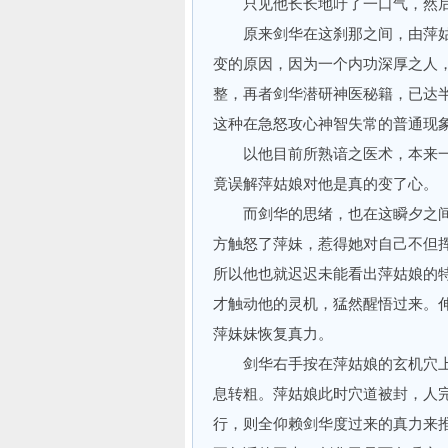
只见他长长地吁了一口气，然后
原来剑华在这刹那之间，由萍姑
变的原因，因为一个内功深厚之人
整，再者剑华潜研神医秘籍，已达
这种在急怒攻心神智失常的普通现
以他目前所熟谙之医术，本来一
竟误解萍姑娘对他是真的变了心。
而剑华的思绪，也在这瞬夕之间
方触怒了萍妹，惹得她对自己不但
所以他也就迟迟未能看出萍姑娘的
才触动他的灵机，猛然醒悟过来。
萍妹妹恢复真力。
剑华右手按在萍姑娘的玄机穴上
息转粗。萍姑娘此时穴道被封，人
行，则全仰赖剑华度过来的真力来