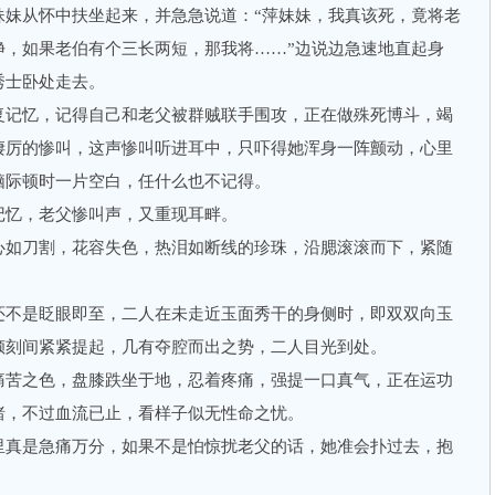
从怀中扶坐起来，并急急说道：“萍妹妹，我真该死，竟将老
净，如果老伯有个三长两短，那我将……”边说边急速地直起身
秀士卧处走去。
记忆，记得自己和老父被群贼联手围攻，正在做殊死博斗，竭
凄厉的惨叫，这声惨叫听进耳中，只吓得她浑身一阵颤动，心里
脑际顿时一片空白，任什么也不记得。
忆，老父惨叫声，又重现耳畔。
如刀割，花容失色，热泪如断线的珍珠，沿腮滚滚而下，紧随
不是眨眼即至，二人在未走近玉面秀干的身侧时，即双双向玉
倾刻间紧紧提起，几有夺腔而出之势，二人目光到处。
苦之色，盘膝跌坐于地，忍着疼痛，强提一口真气，正在运功
睹，不过血流已止，看样子似无性命之忧。
真是急痛万分，如果不是怕惊扰老父的话，她准会扑过去，抱