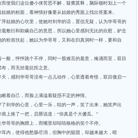
而使我们这位傻小侠苦思不解，疑窦莫释，脑际顿时划上一个
着姑娘的粉面，看神情好像要从姑娘的秀面上找出答案来。
萍姑娘的心坎里，使她对剑华的话，置信无疑，认为华哥哥的
丝毫敷衍和欺瞒自己的意思，所以她心里感到无比的欣慰，妒念
她的粉首扶起，她以为华哥哥，又和在归真洞时一样，要和自
一般，怦怦跳个不停，同时一股难言的羞意，掩涌而至，双目
摆布，而无丝毫抗拒之意。
天，感到华哥哥没有一点儿动作，心里透着奇怪，双目微启一
瞅着自己，而脸上满溢着疑惑不定的神情。
了剑华的心意，心里一乐，咕的一声，笑了出来，她笑声出
肩上推了一把，启唇说道：“你真是个大傻瓜。”
华哥哥的胸膛上，而嘴里却咭咭格格的笑个不停。
耳内，使得他愁肠尽消，但胸中的疑团，却越来越大，暗