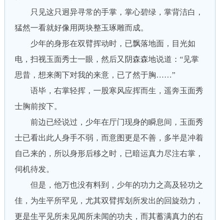
只见这只迥异寻常的手掌，掌心碧绿，掌背洁白，
猛然一看就好像用两块整玉琢雕而成。
少年的身形在双臂挥动时，已飘落地面，目光如
电，扫视玉面秀士一眼，然后又阴森森地说道：“见掌
思昔，想来阁下对我的来意，已了然于胸……”
语毕，右掌轻挥，一股寒风应挥而生，遥奔玉面秀
士胸前按下。
前边已经说过，少年在厅门现身的瞬息间，玉面秀
士已看出此人身手不弱，而意图更是不善，多半是冲着
自己来的，所以身形后移之时，已暗运真力尽注右掌，
伺机待发。
但是，他万也没有料到，少年的功力之高及轻功之
佳，为生平所罕见，尤其双臂挥划所发出的回旋劲力，
更是生平见所未见闻所未闻的功夫，而其蓄满真力的右