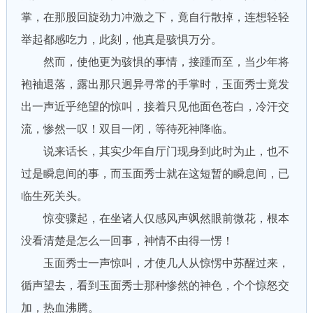
掌，在那股回旋劲力冲激之下，竟自行散掉，连想轻轻
举起都感吃力，此刻，他真是骇惧万分。
然而，使他更为骇惧的事情，接踵而至，当少年将
袍袖退落，露出那只迥异寻常的手掌时，玉面秀士竟发
出一声近乎绝望的惊叫，接着只见他面色苍白，冷汗交
流，惨然一叹！双目一闭，等待死神降临。
说来话长，其实少年自厅门现身到此时为止，也不
过是瞬息间的事，而玉面秀士就在这短暂的瞬息间，已
临生死关头。
惊变骤起，在坐诸人仅感风声飒然眼前微花，根本
没看清楚是怎么一回事，神情不由得一愣！
玉面秀士一声惊叫，才使几人从惊愣中苏醒过来，
循声望去，看到玉面秀士那种惨然的神色，个个惊怒交
加，热血沸腾。