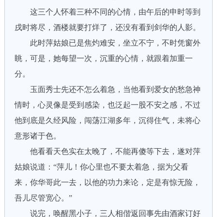
这三个人怀着三种不同的心情，由午后的申时等到
戌时将尽，酒楼就要打烊了，还没有看到剑华的人影。
此时萍姑娘已是焦灼难安，坐立不宁，不时凭窗外
眺，可是，她每望一次，沉重的心情，就跟着加重一
分。
玉面秀士先还不怎么着急，当他看到爱女的愁急神
情时，心灵像是受到感染，也泛起一股不安之感，不过
他到底是久经风险，闯荡江湖多年，沉得住气，未将心
意形诸于色。
他看看天色实在太晚了，不能再傻等下去，遂对萍
姑娘说道：“萍儿！你心里也不要太着急，据为父看
来，你华哥此一去，以他的功力来论，定是有惊无险，
吾儿尽管宽心。”
说完，唤醒黑小子，三人相偕返回事先由酒家订好