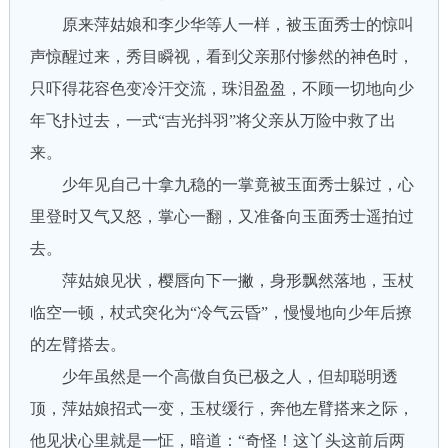
原来萍姑娘和李少华等人一样，被玉面秀士的惊叫
声惊醒过来，秀目瞬视，看到父亲那付惨然的神色时，
只吓得花容色变冷汗交流，珠泪盈盈，不顾一切地向少
年飞扑过去，一式“吉光抖羽”将父亲从万险中救了出
来。
少年见自己十拿九稳的一掌竟被玉面秀士躲过，心
里登时又气又怒，掌心一翻，又准备向玉面秀士遥拍过
去。
萍姑娘见状，樱唇向下一撇，身形飘然落地，玉杖
临空一顿，杖式突化为“冷气云昏”，慢慢地向少年后撩
的左臂搭去。
少年虽然是一个高傲自负已极之人，但却聪明透
顶，萍姑娘招式一变，玉杖缓行，奔他左臂搭来之际，
他见状心里就是一怔，暗道：“奇怪！这丫头这前后两