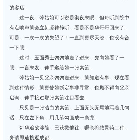
的客店。
这一夜，萍姑娘可以说是彻夜未眠，但每听到院中
有点响声就会立刻凝神静听，看是不是华哥哥回来了。
可是，一次一次的失望了！一直到更尽天晓，也没有合
一下眼。
这时，玉面秀士匆匆地走了进来，先向她看了一
眼，一言未发，伸手递给她一张素笺。
萍姑娘一见父亲匆匆走进来，就知道有事，现在看
到这种情形，就更使她断定事非寻常，也顾不得向父亲
启询，伸手接过那张素笺注目看去。
只见是一张洁白的素笺，上面无头无尾地写着几句
话，只在左下角，用几笔勾画成一条龙。
剑华追敌涉险，已获救他往，嘱余将致灵药二种，
务请即速携返成都。