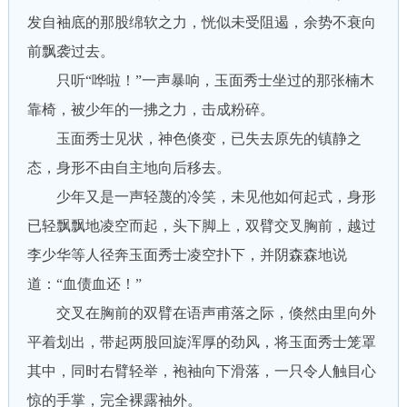
发自袖底的那股绵软之力，恍似未受阻遏，余势不衰向
前飘袭过去。
只听“哗啦！”一声暴响，玉面秀士坐过的那张楠木
靠椅，被少年的一拂之力，击成粉碎。
玉面秀士见状，神色倏变，已失去原先的镇静之
态，身形不由自主地向后移去。
少年又是一声轻蔑的冷笑，未见他如何起式，身形
已轻飘飘地凌空而起，头下脚上，双臂交叉胸前，越过
李少华等人径奔玉面秀士凌空扑下，并阴森森地说
道：“血债血还！”
交叉在胸前的双臂在语声甫落之际，倏然由里向外
平着划出，带起两股回旋浑厚的劲风，将玉面秀士笼罩
其中，同时右臂轻举，袍袖向下滑落，一只令人触目心
惊的手掌，完全裸露袖外。