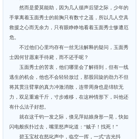
然而是爱莫能助，因为几人循声后望之际，少年的
手掌离着玉面秀士的前胸只有数寸之遥，所以几人空具
救援之心而无余力，只有眼睁睁地看着玉面秀士惨遭厄
危。
不过他们心里均存有一丝无法解释的疑问，玉面秀
士因何甘愿束手待毙，而不还手呢？
玉面秀士的苦衷，他们哪里会了解得到，但有一线
逃生的机会，他也不会轻轻放过，那股回旋的劲力不但
将其贯注臂掌的真力冲激消散，连带周身也是绵软无
力，双足重逾千斤，寸步难移，在这种情形下，叫他还
有什么法子好想。
就在这千钧一发之际，倏见萍姑娘身形一晃，快如
闪电般疾扑过去，嘴里怒声叱道：“贼子！找死！”
碧玉宝杖在怒叱声中，临空一挥，一式“吉光抖