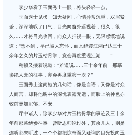
李少华看了玉面秀士一眼，将头轻轻一点。
玉面秀士见状，知无疑问，心情异常沉重，双眉紧
蹙，深深地叹了口气，目光向窗外遥视着，很久，很
久……才将目光收回，向众人扫视一眼，无限感慨地说
道：“想不到，早已被人忘怀，而又绝迹江湖已达三十
余年之久的片玉枯骨掌，竟会再度重现江湖……”
稍顿又接着说道：“难道说……三十余年前，那幕
惨绝人寰的往事，亦会再度重演一次？”
玉面秀士这简短的几句话，像是自语，又像是对众
人而言，却将他胸中的深忧表露无遗，而脸上的神色亦
较前更加沉郁、不安。
厅中诸人，除李少华对片玉枯骨掌的事迹及三十余
年前那幕绝惨往事，曾听恩师说过外，其余几人，则是
连听都未听过，一个个都把惊奇而又疑询的目光投向玉