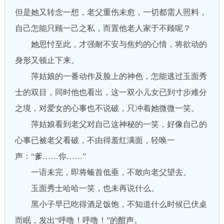
但是她又转念一想，老父重伤未愈，一切都需人照料，
自己怎能只顾一己之私，而置他老人家于不顾呢？
她思忖至此，才强耐不安与焦灼的心情，将欲动的
身形又顿止下来。
萍姑娘的一番动作及脸上的神色，怎能逃过玉面秀
士的双目，同时他也看出，这一双小儿女已到寸步难分
之境，对爱女的心事也不说破，只冲着她微微一笑。
萍姑娘看到老父对自己这神秘的一笑，好像自己的
心事已被老父看破，不由得羞红满面，轻唤一
声：“爹……你……”
一语未完，即将螓首低垂，不敢向老父望去。
玉面秀士哈哈一笑，也未再说什么。
黑小子早已吃得酒足饭饱，不知道什么时候已伏桌
而眠，发出“呼噜！呼噜！”的酣声。