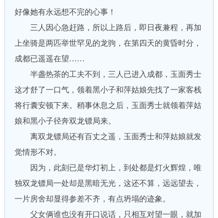
好像她有永远想不完的心事！
三人因心急赶路，所以上路后，即日夜兼程，再加
上坐骑是两匹举世罕见的龙驹，在第四天的黄昏时分，
成都已遥遥在望……
半盏热茶的工夫不到，三人已进入成都，玉面秀士
这才舒了一口气，领着黑小子和萍姑娘先找了一家客栈
将行囊安顿下来。稍事休息之后，玉面秀士就领着萍姑
娘和黑小子径奔双龙镖局来。
离双龙镖局还有百丈之遥，玉面秀士和萍姑娘就发
觉情形不对。
因为，此刻已是华灯初上，到处都是灯火辉煌，唯
独双龙镖局一处却是黑暗无光，这还不算，远远望去，
一片房舍却显得参差不齐，有点坍塌的迹象。
父女俩谁也没有开口说话，只相互对望一眼，就加