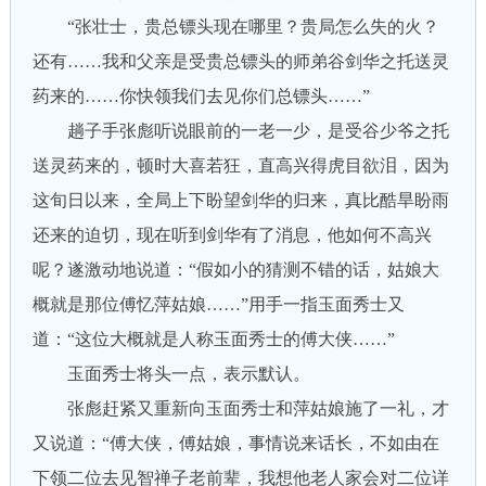
“张壮士，贵总镖头现在哪里？贵局怎么失的火？
还有……我和父亲是受贵总镖头的师弟谷剑华之托送灵
药来的……你快领我们去见你们总镖头……”
趟子手张彪听说眼前的一老一少，是受谷少爷之托
送灵药来的，顿时大喜若狂，直高兴得虎目欲泪，因为
这旬日以来，全局上下盼望剑华的归来，真比酷旱盼雨
还来的迫切，现在听到剑华有了消息，他如何不高兴
呢？遂激动地说道：“假如小的猜测不错的话，姑娘大
概就是那位傅忆萍姑娘……”用手一指玉面秀士又
道：“这位大概就是人称玉面秀士的傅大侠……”
玉面秀士将头一点，表示默认。
张彪赶紧又重新向玉面秀士和萍姑娘施了一礼，才
又说道：“傅大侠，傅姑娘，事情说来话长，不如由在
下领二位去见智禅子老前辈，我想他老人家会对二位详