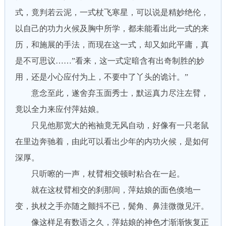
式，竟判若云泥，一式杖飞寒星，可以说是精妙绝伦，
以自己的功力火候及胸中所学，都未能看出此一式的来
历，和施展的手法，而现在这一式，却又如此平庸，真
是不可思议……”看来，这一式定暗含有出奇制胜的妙
用，还是小心应付为上，不要中了丫头的诡计。”
意念至此，遂舍弃玉面秀士，默运真力尽注左臂，
竟以全力来应付萍姑娘。
只见他那宽大的袍袖竟无风自动，好像有一只老鼠
在里边奔驰着，由此可以看出少年的内功火候，是如何
深厚。
只听嚓的一声，杖臂相交顿时粘合在一起。
就在这杖臂相交的刹那间，萍姑娘的面色倏地一
变，执杖之手亦随之颤抖不已，鬓角、鼻洼微微见汗。
像这样足有数语之久，萍姑娘的神色才渐渐恢复正