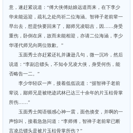
意，遂赶紧说道：“傅大侠傅姑娘远道而来，在下李少
华未能远迎，疏礼之处尚祈二位海涵。智禅子老前辈一
早出去，想是快要回来了，鄙师兄凌聪吉，因……身受
重伤，卧倒在床，故而未能相迎，亦请二位海涵，李少
华谨代师兄向两位致歉。”
玉面秀士亦赶紧还礼并谦逊几句，微一沉吟，然后
说道：“李副总镖头，不知令兄凌大侠，身受何伤，能
否略告一二。”
李少华轻叹一声，接着低低说道：“据智禅子老前
辈说，鄙师兄是被绝迹武林已达三十余年的片玉枯骨掌
所伤……”
玉面秀士闻语顿感心神一震，面色倏变，并啊的一
声惊叫，接着急急问道：“李师傅，智禅子老前辈已断
言凌总镖头是被片玉枯骨掌所伤？”