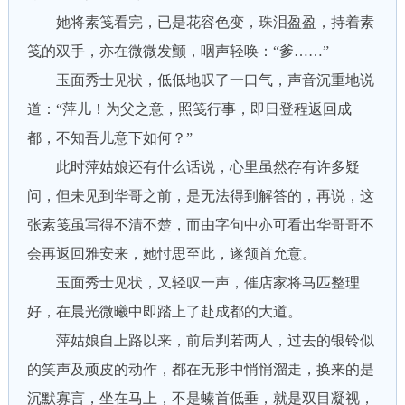
她将素笺看完，已是花容色变，珠泪盈盈，持着素
笺的双手，亦在微微发颤，咽声轻唤：“爹……”
玉面秀士见状，低低地叹了一口气，声音沉重地说
道：“萍儿！为父之意，照笺行事，即日登程返回成
都，不知吾儿意下如何？”
此时萍姑娘还有什么话说，心里虽然存有许多疑
问，但未见到华哥之前，是无法得到解答的，再说，这
张素笺虽写得不清不楚，而由字句中亦可看出华哥哥不
会再返回雅安来，她忖思至此，遂颔首允意。
玉面秀士见状，又轻叹一声，催店家将马匹整理
好，在晨光微曦中即踏上了赴成都的大道。
萍姑娘自上路以来，前后判若两人，过去的银铃似
的笑声及顽皮的动作，都在无形中悄悄溜走，换来的是
沉默寡言，坐在马上，不是螓首低垂，就是双目凝视，