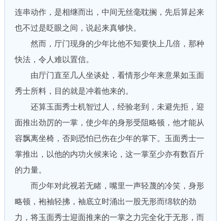
连串动作，是相继而出，中间无丝毫耽搁，先后算起来
也不过是眨眼之间，说起来真够快。
然而，厅门现身的少年比他不知要快上几倍，那种
快法，令人难以置信。
由厅门直至几人坐谈处，看情形少年来意果如玉面
秀士所料，目的就是冲着他来的。
还算玉面秀士机智过人，经验老到，未避先拒，迎
面推出劲厉的一掌，使少年的身形受阻略顿，他才能从
容飘离坐椅，否则恐怕已伤在少年的掌下。玉面秀士一
掌推出，以他的内功火候来论，这一掌至少亦有数百斤
的力量。
而少年对此视若无睹，嘴里一声轻蔑的冷笑，身形
略顿，袍袖轻拂，袖底立时涌出一股无形而绵软的劲
力，将玉面秀士迎面推来的一掌之力完全化于无形，而