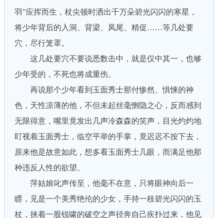
羽”应挥而生，杖尖顿时洒出千万朵碧光闪闪的寒星，
将少年背后的入洞、背梁、凤尾、精促……等几处要
穴，尽行笼罩。
这几处要穴不要说悉数击中，就是仅中其一，也够
少年受的，不死也将成重伤。
再说那个少年看到玉面秀士那付惨然、惧悚的神
色，天性凉薄的他，不但未起丝毫恻隐之心，反而感到
无限得意，嘴里竟发出几声冷森森的笑声，目光灼灼地
盯视着玉面秀士，临空平举的手掌，竟迟迟不按下去，
原来他是故意如此，想多看玉面秀士几眼，而满足他那
种违反人性的欲望。
萍姑娘叱声传至，他毫不在意，只将眼神向后一
瞟，见是一个美秀绝伦的少女，手持一枝碧光闪闪的玉
杖，挟着一股锐啸的破空之声径奔自己疾扑过来，他见