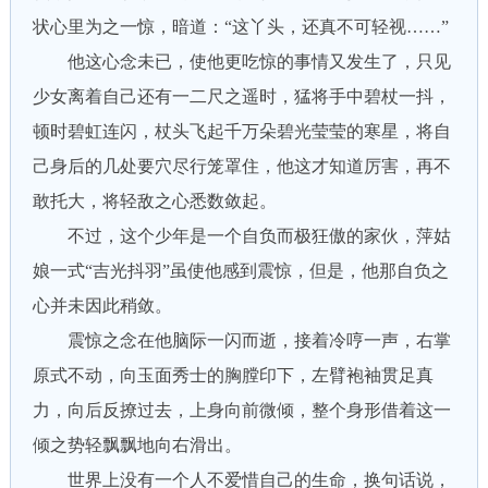
状心里为之一惊，暗道：“这丫头，还真不可轻视……”
他这心念未已，使他更吃惊的事情又发生了，只见
少女离着自己还有一二尺之遥时，猛将手中碧杖一抖，
顿时碧虹连闪，杖头飞起千万朵碧光莹莹的寒星，将自
己身后的几处要穴尽行笼罩住，他这才知道厉害，再不
敢托大，将轻敌之心悉数敛起。
不过，这个少年是一个自负而极狂傲的家伙，萍姑
娘一式“吉光抖羽”虽使他感到震惊，但是，他那自负之
心并未因此稍敛。
震惊之念在他脑际一闪而逝，接着冷哼一声，右掌
原式不动，向玉面秀士的胸膛印下，左臂袍袖贯足真
力，向后反撩过去，上身向前微倾，整个身形借着这一
倾之势轻飘飘地向右滑出。
世界上没有一个人不爱惜自己的生命，换句话说，