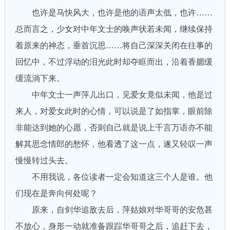
也许是马快风大，也许是他的语声太低，也许……
总而言之，少女对中年文士的唤声状若未闻，继续保持
着原来的神态，垂首沉思……将自己深深关闭在往事的
回忆中，不过浮动的泪光此时却夺眶而出，沿着香腮缓
缓流淌下来。
中年文士一声萍儿出口，见爱女竟似未闻，他是过
来人，对爱女此时的心情，可以说是了如指掌，眼前除
非能达到她的心愿，否则自己就是说上千言万语亦不能
解其思念情郎的愁怀，他看透了这一点，遂又轻叹一声
慢慢转过头去。
不用我说，各位读者一定会知道这三个人是谁。他
们现在是奔向何处呢？
原来，自剑华追敌去后，萍姑娘对华哥哥的安危甚
不放心，身形一动就准备跟踪华哥哥之后，追赶下去，