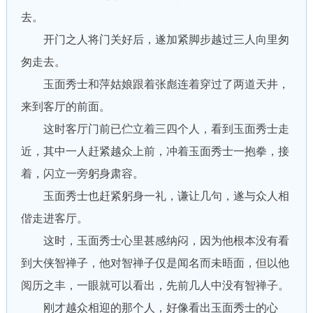
去。
开门之人将门关好后，遂加紧脚步越过三人向里匆
匆走去。
玉面秀士和萍姑娘跟着张彪连着穿过了两道天井，
来到客厅的前面。
这时客厅门前已伫立着三四个人，看到玉面秀士走
近，其中一人赶紧越众上前，冲着玉面秀士一抱拳，接
着，闪立一旁躬身肃容。
玉面秀士也赶紧躬身一礼，谦让几句，遂与众人相
偕走进客厅。
这时，玉面秀士心里甚感纳闷，因为他根本没有看
到大侠智禅子，他对智禅子仅是闻名而未晤面，但以他
阅历之丰，一眼就可以看出，先前几人中没有智禅子。
刚才越众相迎的那个人，好像看出玉面秀士的心