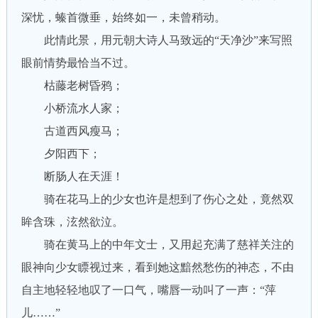
深忧，螓首微垂，始终如一，未曾稍动。
此情此景，用元朝大诗人马致远的“天净沙”来写照
眼前情势最恰当不过。
枯藤老树昏鸦；
小桥流水人家；
古道西风瘦马；
夕阳西下；
断肠人在天涯！
骑在花马上的少女也许是想到了伤心之处，竟然双
眸含珠，泫然欲泣。
骑在黄马上的中年文士，又用起充满了慈祥关注的
眼神向少女瞟视过来，看到她这黯然愁伤的神态，不由
自主地轻轻地叹了一口气，嘴唇一动叫了一声：“萍
儿……”