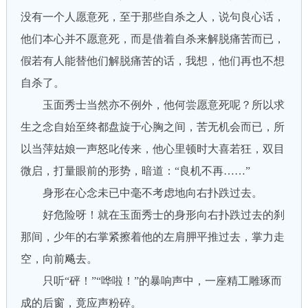
没有一个人愿意死，至于那些自杀之人，说句良心话，
他们本心并不愿意死，而是借着自杀来解脱痛苦而已，
假若有人能替他们解脱痛苦的话，我想，他们再也不想
自杀了。
玉面秀士当然亦不例外，他何尝愿意死呢？所以求
生之念自始至终都盘旋于心胸之间，苦无机会而已，所
以当萍姑娘一声怒叱传来，他心里顿时大喜若狂，双目
微启，打量眼前的形势，暗道：“良机不再……”
身形在心念未已中毫不考虑地向右扑跌过去。
好危险呀！就在玉面秀士的身形向右扑跌过去的刹
那间，少年的右掌紧擦着他的左肩胛平推过去，掌力走
空，向前飚去。
只听“砰！”“哗啦！”的暴响声中，一座精工雕琢而
成的后窗，竟应声粉碎。