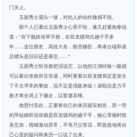
门关上。
玉面秀士眉头一皱，对此人的动作微感不悦。
那个人已看出玉面秀士心里不悦，遂又赶紧抱拳说
道：“在下贱姓张草字彪，在双龙镖局任趟子手多
年……这位朋友，高姓大名，能否赐告，再者台端和凌
总镖头是旧识还是慕交……”
玉面秀士听张彪把话说完，以他的江湖经验一眼就
可以看出张彪所言非虚，同时更看出双龙镖局定是发生
了不太寻常的事故，说不定是强敌来临！凌聪吉是力不
敌才将全局上下撤走，以暂避其锋。
他思忖至此，正要将自己的来历据实相告，而一旁
的萍姑娘听说张彪是双龙镖局的趟子手，她心里顿时惊
喜交加，情绪激动异常，不等乃父答话，即急急地将自
己心里的疑问和来历一口说了出来。