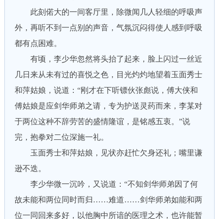
此刻偌大的一间客厅里，除微闻几人轻细的呼吸声
外，再听不到一点别的声音，气氛沉闷得使人感到呼吸
都有点困难。
有顷，李少华忽然将头抬了起来，脸上闪过一丝近
几日来从未有过的喜悦之色，目光灼灼地望着玉面秀士
和萍姑娘，说道：“刚才在下听镖伙张彪说，傅大侠和
傅姑娘是应剑华师弟之请，专为护送灵药而来，李某对
于两位这种不辞劳苦的盛情隆谊，是铭感五衷。”说
完，抱拳对二位深施一礼。
玉面秀士和萍姑娘，见状亦赶忙欠身还礼；嘴里谦
逊不迭。
李少华微一沉吟，又说道：“不知剑华师弟因了何
故未能和两位同时而归……难道……剑华师弟如能和两
位一同回来多好，以他胸中所谙的医理之术，也许能暂