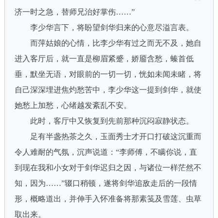
济一时之急，替师兄治好掌伤……”
李少华言下，将盼望剑华归来的心意尽溢言表。
而萍姑娘的心情，比李少华有过之而无不及，她自
进入客厅后，就一直是柳眉紧蹙，娇靥含愁，螓首低
垂，默坐无语，对眼前的一切一切，恍如未闻未睹，将
自己深深埋进焦灼愁苦中，李少华这一提到剑华，就使
她愁上加愁，心绪越发紊乱不安。
此时，客厅中又恢复到先前那种沉闷寂静状态。
足有半盏热茶之久，玉面秀士才开口打破这沉重而
令人难耐的气氛，沉声说道：“李师傅，不瞒你说，直
到现在我和小女对于剑华迟归之因，与诸位一样茫然不
知，因为……”辍口稍顿，遂将剑华追敌走后的一段情
形，概略道出，并伸手入怀准备将那素笺及雪莲、虫草
取出来。