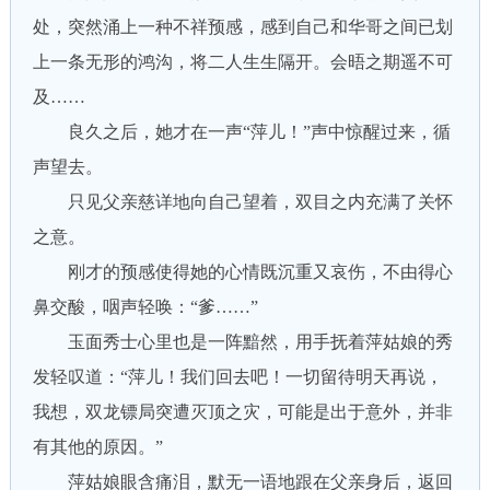
处，突然涌上一种不祥预感，感到自己和华哥之间已划
上一条无形的鸿沟，将二人生生隔开。会晤之期遥不可
及……
良久之后，她才在一声“萍儿！”声中惊醒过来，循
声望去。
只见父亲慈详地向自己望着，双目之内充满了关怀
之意。
刚才的预感使得她的心情既沉重又哀伤，不由得心
鼻交酸，咽声轻唤：“爹……”
玉面秀士心里也是一阵黯然，用手抚着萍姑娘的秀
发轻叹道：“萍儿！我们回去吧！一切留待明天再说，
我想，双龙镖局突遭灭顶之灾，可能是出于意外，并非
有其他的原因。”
萍姑娘眼含痛泪，默无一语地跟在父亲身后，返回