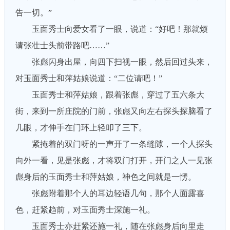
告一切。”
玉面秀士向爱女看了一眼，说道：“好吧！那就烦
请张壮士头前带路吧……”
张彪闪身出屋，向四下扫视一眼，然后回过头来，
对玉面秀士和萍姑娘说道：“二位请吧！”
玉面秀士和萍姑娘，跟着张彪，穿过了五六条大
街，来到一所庄院的门前，张彪又向左右探头探脑看了
几眼，才伸手在门环上轻叩了三下。
紧掩着的双门呀的一声开了一条缝隙，一个人探头
向外一看，见是张彪，才将双门打开，开门之人一见张
彪身后的玉面秀士和萍姑娘，神色之间就是一愣。
张彪附着那个人的耳边轻语几句，那个人面露喜
色，赶紧趋前，对玉面秀士深施一礼。
玉面秀士亦赶紧还施一礼，随在张彪身后向里走