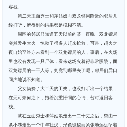
客栈。
第二天玉面秀士和萍姑娘向双龙镖局附近的邻居几
经打听，所得到的结果都是模糊不清。
周围的邻居只知道五天以前的某一夜晚，双龙镖局
突然发生大火，惊动了很多人赶来抢救，可是，起火之
夜自始至终亦未看到一个双龙镖局的人，事后，在火场
里也没有发现一具尸体，看来这场火着得非常蹊跷，而
双龙镖局的一干人等，究竟到哪里去了呢，邻居们异口
同声地说不知道。
父女俩费了大半天的工夫，也没打听出一个结果，
在无可奈何之下，拖着沉重怅惘的心情，暂时返回客
栈。
就在玉面秀士和萍姑娘走出一二十丈之后，突由一
条小巷走出一个中年壮汉，形色诡秘而紧张地远远坠着