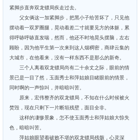
紧脚步直奔双龙镖局疾走过去。
父女俩这一加紧脚步，把黑小子给苦坏了，只见他
摆动着一双罗圈腿，晃动着差二寸就要见方的体躯，累
得呼哧呼哧直发喘，然而，他还不时地晃头摆脑，左右
顾盼，因为他平生第一次来到这人烟稠密，商肆云集的
大城市，在他看来，没有一样东西不是那么的新奇。
三个人离着双龙镖局尚有二十余丈之际，眼前的情
景已是一目了然，玉面秀士和萍姑娘目睹眼前的情景，
同时啊的一声惊叫，并暗暗叫苦。
原来，宏伟整齐的双龙镖局，不知在什么时候被火
焚毁，现在只剩下一片断垣残壁，面目全非。
这样的凄惨景象，怎不使玉面秀士和萍姑娘大惊失
色，暗暗叫苦。
萍姑娘眼望着破败不堪的双龙镖局残骸，心灵深