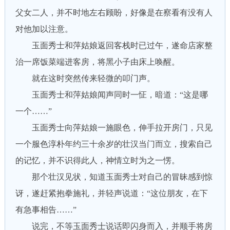
父女二人，并不时地左右顾盼，好像是在察看有没有人
对他加以注意。
玉面秀士和萍姑娘返回客栈时已过午，遂命店家整
治一席饭菜端进客房，将黑小子由床上唤醒。
就在这时突然传来轻微的叩门声。
玉面秀士和萍姑娘闻声同时一怔，暗道：“这是哪
一个……”
玉面秀士向萍姑娘一施眼色，伸手拉开房门，只见
一个服色淳朴年约三十余岁的壮汉当门而立，搜索自己
的记忆，并不识得此人，神情立时为之一愣。
那个壮汉见状，知道玉面秀士对自己的冒昧感到惊
讶，遂赶紧抱拳施礼，并轻声说道：“这位朋友，在下
有急事相告……”
说完，不等玉面秀士说话即闪身而入，并顺手将房