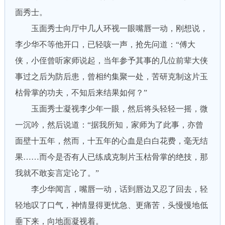
面秀士。
玉面秀士向厅中几人环视一眼嘴唇一动，刚想说，
李少华不等他开口，已轻咳一声，抢先问道：“傅大
侠，小侄曾听家师说起，当年参予其事的几位前辈大侠
事过之后为防后患，曾相约集聚一处，苦研克制这片玉
枯骨掌的功夫，不知后来结果如何？”
玉面秀士凝视李少年一眼，然后将头轻轻一摇，微
一沉吟，然后说道：“据我所知，家师为了此事，亦曾
面壁十五年，然而，十五年的心血是白白花费，毫无结
果……而今是否有人已练成克制片玉枯骨掌的绝技，那
我就不敢妄言定论了。”
李少华闻言，嘴唇一动，话到唇边又忍了回去，轻
轻地叹了口气，神情显得更忧急、更痛苦，头慢慢地低
垂下来，向地面凝视着。