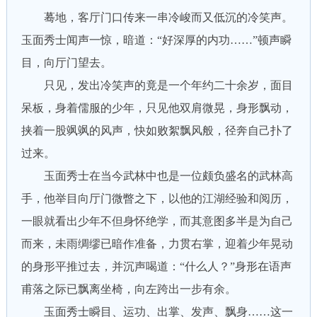
蓦地，客厅门口传来一串冷峻而又低沉的冷笑声。
玉面秀士闻声一惊，暗道：“好深厚的内功……”顿声瞬
目，向厅门望去。
只见，发出冷笑声的竟是一个年约二十余岁，面目
呆板，身着儒服的少年，只见他双肩微晃，身形飘动，
挟着一股飒飒的风声，快如败絮飘风般，径奔自己扑了
过来。
玉面秀士在当今武林中也是一位颇负盛名的武林高
手，他举目向厅门微瞥之下，以他的江湖经验和阅历，
一眼就看出少年不但身怀绝学，而其意图多半是为自己
而来，未雨绸缪已暗作准备，力贯右掌，迎着少年晃动
的身形平推过去，并沉声喝道：“什么人？”身形在语声
甫落之际已飘离坐椅，向左跨出一步有余。
玉面秀士瞬目、运功、出掌、发声、飘身……这一