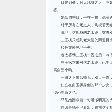
目光到处，只见现身之人，竟是
婆。
她低眉垂目，手拄一根，晶莹透
对于所有在场之人，均视若无
蓦地，这现身的老太婆，突将双
曲玉枫只感到老太婆的两道目光
脸色亦倏见地一变。
老太婆朝曲玉枫一视之后，冷冷的
曲玉枫本来对这老太婆，已生出
骂自己小狗。
一怒之下惧念顿无，双目一瞪，冰
伫立在曲玉枫身侧的那个少女，
惶恐愁急之色。
只见她圆睁着一对澄澈明亮的大
原因是她业已看出，眼前这个身