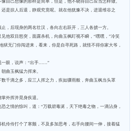
像自己想像的那样是简单，但是，他不晓得自己应当怎样做。
。还是掠人后退，静观究竟呢。就在他犹豫不决，进退维谷之
止，后现身的两名壮汉，各向左右跃开，三人各掳一方。
他双目怒突，面露杀机，向曲玉枫盯视不瞬，“嘿嘿，”冷笑
，地狱无门你闯进来，看来，你是自寻死路，就怪不得你家大爷，
眼，说声：“出手……”
朝曲玉枫猛力挥来。
数千滴之多，应三人挥之力，疾如骤雨般，奔曲玉枫当头罩
掌外挥并晃身疾退。
之情的惊叫，道：“万载碧毒涎，天下绝毒之物，一滴沾身，
机伶伶打个了寒颤，不及多加思考，右手向腰间一伸，接着猛