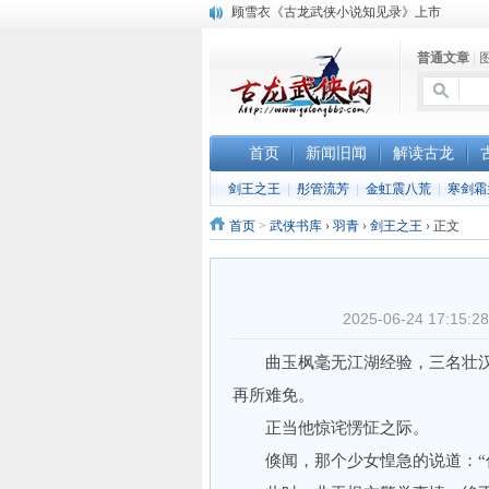
顾雪衣《古龙武侠小说知见录》上市
“武侠书库”查缺补漏活动圆满结束
普通文章
|
《古龙小说原貌探究》修订版已上市
首页
新闻旧闻
解读古龙
剑王之王
|
彤管流芳
|
金虹震八荒
|
寒剑霜
首页
>
武侠书库
›
羽青
›
剑王之王
›
正文
2025-06-24 17:
曲玉枫毫无江湖经验，三名壮汉
再所难免。
正当他惊诧愣怔之际。
倏闻，那个少女惶急的说道：“你