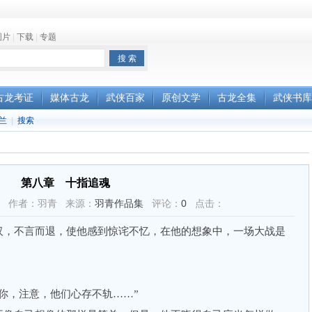
图片
|
下载
|
专题
古龙考证
媒体古龙
武侠百家
原创文学
古龙全集
武侠书库
兰
|
搜索
第八章 十指追魂
15:28 作者：羽青 来源：
羽青作品集
评论：
0
点击：
，不言而退，使他感到惊诧不忆，在他的想象中，一场大战是
，注意，他们心存不轨……”