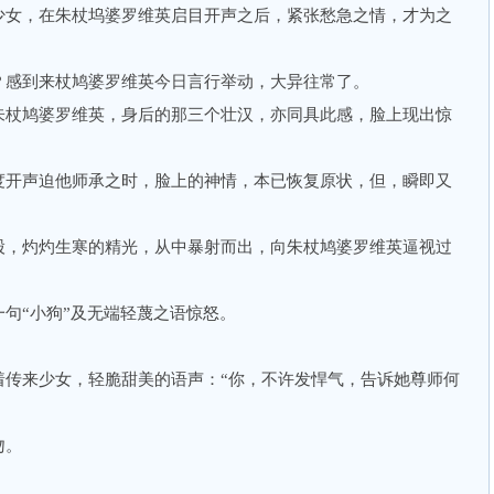
女，在朱杖坞婆罗维英启目开声之后，紧张愁急之情，才为之
感到来杖鸠婆罗维英今日言行举动，大异往常了。
杖鸠婆罗维英，身后的那三个壮汉，亦同具此感，脸上现出惊
开声迫他师承之时，脸上的神情，本已恢复原状，但，瞬即又
，灼灼生寒的精光，从中暴射而出，向朱杖鸠婆罗维英逼视过
“小狗”及无端轻蔑之语惊怒。
。
来少女，轻脆甜美的语声：“你，不许发悍气，告诉她尊师何
吻。