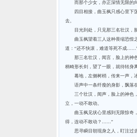
而那个少女，亦正深情无限的向
四目相接，曲玉枫只感心里下荡
去。
目光到处，只见那三名壮汉，脸
曲玉枫望着三人这种畏缩恐惶之
道：“还不快滚，难道等死不成……
那三名壮汉，闻言，脸上的神色
柄畸形长剑，望了一眼，就待转身
蓦地，左侧树梢，传来一声，冰心
语声中一条纤瘦的身影，飘落在
三个壮汉，闻声，脸上的神色，
立，一动不敢动。
曲玉枫见状心里感到无限惊奇，暗
得，连动不敢动？……”
思寻瞬目朝现身之人，盯注过