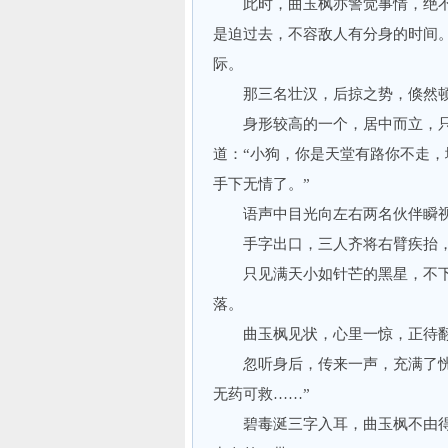
此时，曲玉枫亦警觉事情，绝不
是迫过去，不容敌人有分身的时间
际。
那三名壮汉，后掠之势，倏然顿
身形较高的一个，居中而立，只见
道：“小狗，你是天堂有路你不走
手下无情了。”
语声中目光向左右两名伙伴瞬视一
手字出口，三人齐将右臂疾抬，
只见满天小如针芒的黑星，不下
落。
曲玉枫见状，心里一惊，正待翻
忽听身后，传来一声，充满了恍恐
无药可救……”
碧毒涎三字入耳，曲玉枫不由得