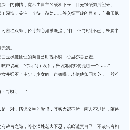
脸上的神情，竟不由自主的缓和下来，目光缓缓向后望来。
了深情，关注、企待、愁急……等交织而成的目光，向曲玉枫
羞红双颊，径寸芳心如被鹿撞，“怦，怦”狂跳不已，朱唇半
无遗。
曲玉枫傻怔怔的向自己盯视不瞬．心里亦喜更羞。
声说道：“你听到了没有，告诉她你师傅是哪一个……”
女并强不了多少，少女的一声娇喝，才使他如同复苏，一股难
“我我……”
是一对，情深义重的爱侣，其实大谬不然，两人不过是，陌路
有难言之隐，芳心深处老大不忍，暗暗谴责自己，不该出言相