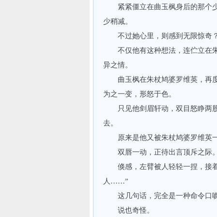
紧紧僵立在曲玉枫身后的那个少
少稍减。
不过她心里，则感到无限惊奇？
不仅他有这种想法，连伫立在朱
异之情。
曲玉枫在朱杖鸠婆罗维英，再度
为之一变，形怒于色。
只见他剑眉轩动，双目怒睁两股
去。
原来是他又被朱杖鸠婆罗维英一句
双唇一动，正待出言顶斥之际
倏感，左臂被人轻轻一捏，接着传
人……”
这几句话，完全是一种命令口
说也奇怪。