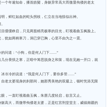
一个年逾知命，播首皓鬓，身躯异常高大而微显佝偻的老太
明，鲜红如血的蛇头拐枝，仁立在当地惊似出神。
睹。
目缓缓睁启，只见两股精亮极寒的目光，盯视着曲玉枫脸上。
，犹如两柄寒刀，洞已穿已胸，心里不由为之一震。
问道：“小狗，你是何人门下……”
几分畏惧之寒，正暗中筹思脱身之和策，现在见她一开口，就
冷冷的说道：“我是何人门下，要你多管……”
自老太婆现身的刹那间，她那秀美艳的双靥上，顿时凭添无限
眼，一直盯视着曲玉枫，朱唇几度轻启，欲言又止。
躯高大，而微带佝偻老太婆，正是红宫刑堂堂主，威镇南疆的