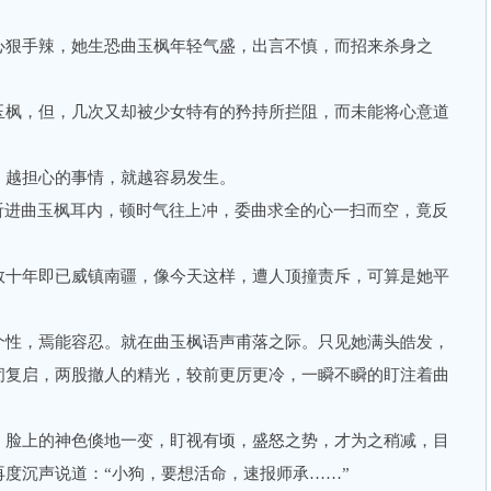
狠手辣，她生恐曲玉枫年轻气盛，出言不慎，而招来杀身之
枫，但，几次又却被少女特有的矜持所拦阻，而未能将心意道
越担心的事情，就越容易发生。
进曲玉枫耳内，顿时气往上冲，委曲求全的心一扫而空，竟反
十年即已威镇南疆，像今天这样，遭人顶撞责斥，可算是她平
性，焉能容忍。就在曲玉枫语声甫落之际。只见她满头皓发，
闭复启，两股撤人的精光，较前更厉更冷，一瞬不瞬的盯注着曲
脸上的神色倏地一变，盯视有顷，盛怒之势，才为之稍减，目
度沉声说道：“小狗，要想活命，速报师承……”