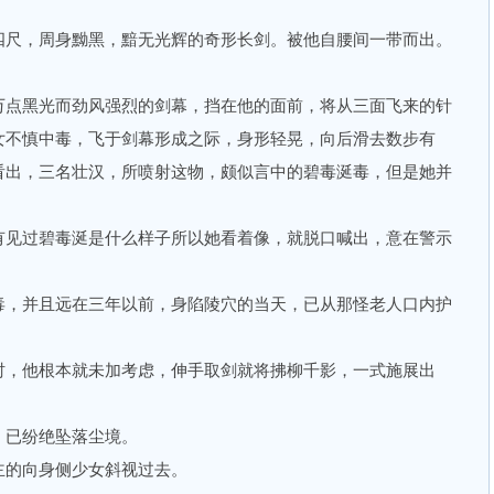
尺，周身黝黑，黯无光辉的奇形长剑。被他自腰间一带而出。
点黑光而劲风强烈的剑幕，挡在他的面前，将从三面飞来的针
女不慎中毒，飞于剑幕形成之际，身形轻晃，向后滑去数步有
看出，三名壮汉，所喷射这物，颇似言中的碧毒涎毒，但是她并
见过碧毒涎是什么样子所以她看着像，就脱口喊出，意在警示
，并且远在三年以前，身陷陵穴的当天，已从那怪老人口内护
，他根本就未加考虑，伸手取剑就将拂柳千影，一式施展出
已纷绝坠落尘境。
的向身侧少女斜视过去。