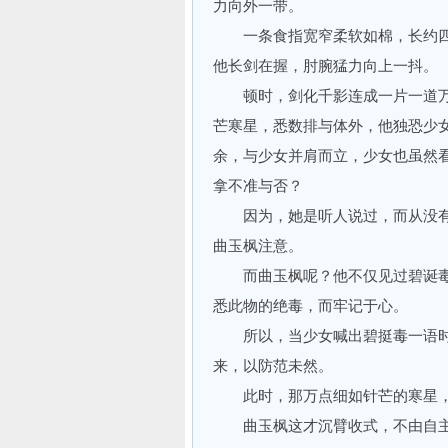
力向外一带。
一条食指宽窄柔软如棉，长约四
他长剑在握，肘腕猛力向上一抖。
顿时，剑化千影连成一片一道万
芒寒星，悉数排与体外，他独恐少
余，与少女并肩而立，少女也虽然
拿不准与否？
因为，她是听人说过，而从没有
曲玉枫注意。
而曲玉枫呢？他不仅见过碧诞毒
悉此物的绝毒，而牢记于心。
所以，当少女喊出碧挺毒一语时
来，以防范未然。
此时，那万点细如针芒的寒星，
曲玉枫这才沉臂收式，不由自主