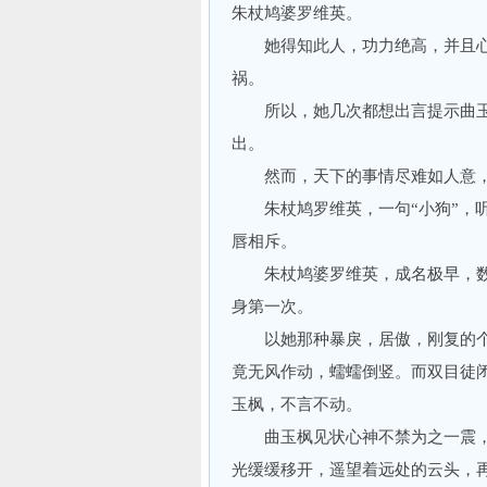
朱杖鸠婆罗维英。
她得知此人，功力绝高，并且心
祸。
所以，她几次都想出言提示曲玉
出。
然而，天下的事情尽难如人意，
朱杖鸠罗维英，一句“小狗”，听
唇相斥。
朱杖鸠婆罗维英，成名极早，数
身第一次。
以她那种暴戾，居傲，刚复的个
竟无风作动，蠕蠕倒竖。而双目徒
玉枫，不言不动。
曲玉枫见状心神不禁为之一震，
光缓缓移开，遥望着远处的云头，再