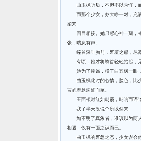
曲玉枫听后，不但不以为忤，而
而那个少女，亦大睁一对，充满
望来。
四目相接。她只感心神一颤，顿时
张，喘息有声。
螓首深垂胸前，窘羞之感，尽露
有顷．她才将螓首轻轻抬起，见
她为了掩饰，横了曲五枫一眼，喷
曲玉枫此时的心情，脸色，比少
言的羞意汹涌而至。
玉面顿时红如朝霞，呐呐而语道：
我了半天没说个所以然来。
如不明了真象者，准该以为两人
相遇，仅有一面之识而已。
曲玉枫的窘急之态，少女误会他