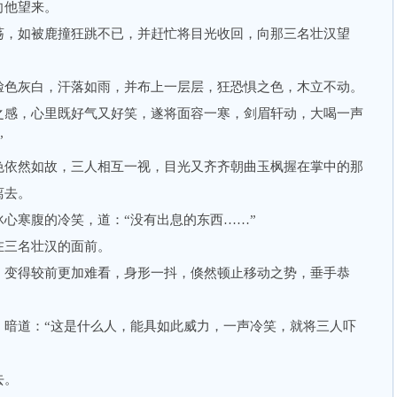
他望来。
，如被鹿撞狂跳不已，并赶忙将目光收回，向那三名壮汉望
色灰白，汗落如雨，并布上一层层，狂恐惧之色，木立不动。
感，心里既好气又好笑，遂将面容一寒，剑眉轩动，大喝一声
”
依然如故，三人相互一视，目光又齐齐朝曲玉枫握在掌中的那
离去。
寒腹的冷笑，道：“没有出息的东西……”
三名壮汉的面前。
变得较前更加难看，身形一抖，倏然顿止移动之势，垂手恭
道：“这是什么人，能具如此威力，一声冷笑，就将三人吓
去。