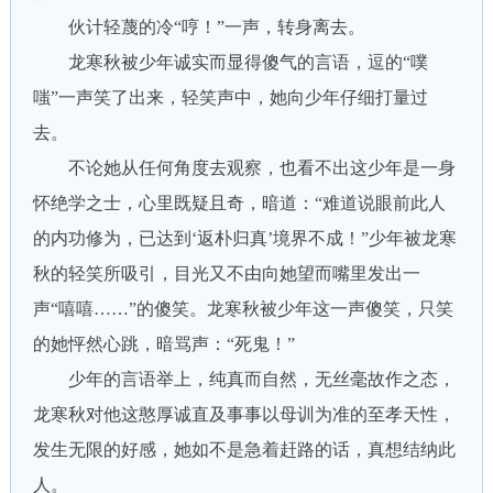
伙计轻蔑的冷“哼！”一声，转身离去。
龙寒秋被少年诚实而显得傻气的言语，逗的“噗
嗤”一声笑了出来，轻笑声中，她向少年仔细打量过
去。
不论她从任何角度去观察，也看不出这少年是一身
怀绝学之士，心里既疑且奇，暗道：“难道说眼前此人
的内功修为，已达到‘返朴归真’境界不成！”少年被龙寒
秋的轻笑所吸引，目光又不由向她望而嘴里发出一
声“嘻嘻……”的傻笑。龙寒秋被少年这一声傻笑，只笑
的她怦然心跳，暗骂声：“死鬼！”
少年的言语举上，纯真而自然，无丝毫故作之态，
龙寒秋对他这憨厚诚直及事事以母训为准的至孝天性，
发生无限的好感，她如不是急着赶路的话，真想结纳此
人。