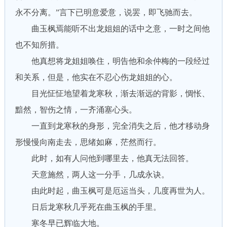
永不分离。”言下已明意爱意，说罢，即飞驰而去。
曲玉枫焉能听不出龙姐姐的话中之意，一时之间他
也不知所措。
他真想将龙姐姐唤住，明告他和余仲梅的一段经过
和关系，但是，他实在不忍心伤龙姐姐的心。
目光怔怔地望着龙寒秋，渐去渐远的背影，惆怅、
黯然，智伤之情，一齐涌塞心头。
一直到龙寒秋的身形，完全消失之后，他才移动身
形慢慢向南走去，思绪如麻，茫然而行。
此时，如有人问他到哪里去，他真无法回答。
天意施然，两人这一分手，几成永诀。
由此时起，曲玉枫可是厄运当头，几度再世为人。
日后龙寒秋几乎死在曲玉枫的手里。
寒冬早已辉临大地。