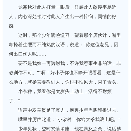
龙寒秋对此人打量一眼后，只感此人憨厚平易近
人，内心深处顿时对此人产生出一种怜悯，同情的好
感。
这时，那个少年满睑愠容，望着那个店伙计，嘴里
却操着生硬而不纯熟的汉语，说道：“你这位老兄，因
何出口伤人呢……
要不是我娘一再嘱咐我，不许我惹事生非的话，非
教训你不可。”“啊！好小子你也不睁开眼看看，这是什
么地方，就扬言要教训人，你也不怕风大，闪了舌头。
小杂种，我看你是太岁头上动土，活得不耐烦
了。”
语声中双掌贯足了真力，疾奔少年当胸印推过去。
嘴里并厉声叱道：“小杂种！你给大爷我滚出吧。”
少年见状，登时怒愤填庸，他在暴怒之余，说话越