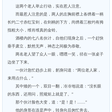
这两个老人举止行动，实在惹人注意。
而最惹人注意的是，两人的左胸前襟上各绣着一柄
长约二寸赤红宝剑，在剑柄的下方，尚绣着三枚约有拇
指粗大小，维肖维真的金铃。
酒楼内的七八名伙计，自他们现身之后，一个赶快
垂手肃立，默然无声，神态之间极为恭敬。
两名老人望了众人一眼，嘿嘿一笑，径在一张桌子
边坐了下来。
一伙计急忙趋步上前，躬身问道：“两位老人家，
来用点什么，”
其中矮的一个，双目一翻，冷冷地说道：“没长眼
的东西，还用问，照规矩上就是了。”
那个伙计脸色大变，道：“是！是！……”
他的身形在连是声中，转身向后匆忙奔去。