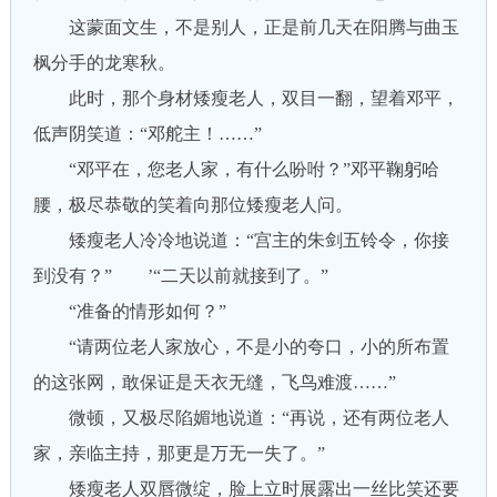
这蒙面文生，不是别人，正是前几天在阳腾与曲玉
枫分手的龙寒秋。
此时，那个身材矮瘦老人，双目一翻，望着邓平，
低声阴笑道：“邓舵主！……”
“邓平在，您老人家，有什么吩咐？”邓平鞠躬哈
腰，极尽恭敬的笑着向那位矮瘦老人问。
矮瘦老人冷冷地说道：“宫主的朱剑五铃令，你接
到没有？” ’“二天以前就接到了。”
“准备的情形如何？”
“请两位老人家放心，不是小的夸口，小的所布置
的这张网，敢保证是天衣无缝，飞鸟难渡……”
微顿，又极尽陷媚地说道：“再说，还有两位老人
家，亲临主持，那更是万无一失了。”
矮瘦老人双唇微绽，脸上立时展露出一丝比笑还要