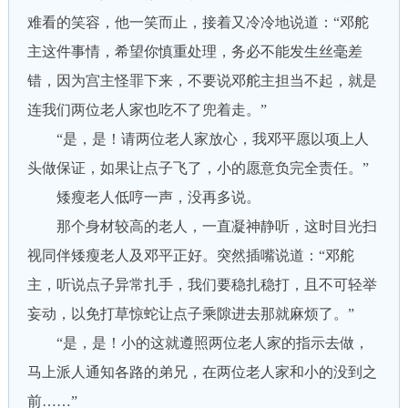
难看的笑容，他一笑而止，接着又冷冷地说道：“邓舵
主这件事情，希望你慎重处理，务必不能发生丝毫差
错，因为宫主怪罪下来，不要说邓舵主担当不起，就是
连我们两位老人家也吃不了兜着走。”
“是，是！请两位老人家放心，我邓平愿以项上人
头做保证，如果让点子飞了，小的愿意负完全责任。”
矮瘦老人低哼一声，没再多说。
那个身材较高的老人，一直凝神静听，这时目光扫
视同伴矮瘦老人及邓平正好。突然插嘴说道：“邓舵
主，听说点子异常扎手，我们要稳扎稳打，且不可轻举
妄动，以免打草惊蛇让点子乘隙进去那就麻烦了。”
“是，是！小的这就遵照两位老人家的指示去做，
马上派人通知各路的弟兄，在两位老人家和小的没到之
前……”