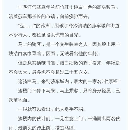
一匹汗气蒸腾年兰筋竹耳！纯白一色的高头骏马，
沿着莎车那长长的市镇，向前疾驰而去。
“达……”的蹄声，划破了冷冷清清的莎车城市街道
不少行人，都伫足投以惊奇的目光。
马上的骑客，是一个文生装束之人，因其脸上用一
块洁白素巾罩着，因而，无法看出他的年龄。
但是从其扬鞭持僵，洁白细嫩的双手看来，年纪是
不会太大，最多也不会超过二十五六岁。
这骑白马，来到莎车城内，最大的一家名叫“厚福”
酒楼门下停下马来，马上乘客，只将身形轻晃，已
跃落地面。
一眼就可以看出，此人身手不弱。
酒楼内的伙计们，一见生意上门，一涌而出两名伙
计，最前头的跨上前，接过马缰。