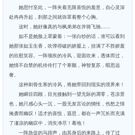
她思忖至此，一阵夹着无限喜悦的羞意，自心灵深
处冉冉升起，刹那之间就弥罩着整个心胸。
这时，她好像真的与枫弟弟在并骑飞驰……
如不是她脸上罩蒙着：一张白纱的话，准可以看到
她那张如玉生香，吹弹得破的娇靥上，挂满了不胜娇羞
的欣慰笑容。一阵颈疾的冷风，迎面吹来，透体而过，
她情不自禁的机伶伶打了个寒颤，神智复苏，暇思远
奢。
这种刺骨生寒的冷风，将她带回到现实的境界来！
她瞬目四顾，目光接触到一望无际的凋零，苍凉景
色，她只感心头一沉，一股无发言论的惆怅，伤愁之情
掩袭而幽叹！适才的喜悦，遐思，都在一声冗长而充满
了凄凉的幽叹中，消失净尽！蓦地！
一阵急促的马蹄声，由其身后的来路上，传了过