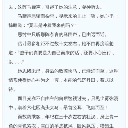
去，这阵马蹄声，引起了她的注意，凝神听去。
马蹄声急骤而杂杳，显示来的非止一骑，她心里一
惊暗道：“莫非是冲着我来的吗？”
思忖中只听那阵杂杳的马蹄声，已由远而近。
估计最多相距不过数十丈左右，她不由再度暗想
道：“贼子们真要是为自己而来的话，还要小心应付，
以……”
她思绪未已，身后的数骑快马，已蜂涌而至，这种
情形使得她心神为之一震，本能的气沉丹田，蓄式以
待。
而目光亦不自由主的向后瞥视过去，只见尘雾弥漫
中，裹着六七匹高头大马，昂首竖耳，飞驰而至！
而数骑乘客，年纪在三十岁左右的壮汉，身上青一
色的青色紧衣，雪白的羊皮披风，陡风飘荡，猎猎生