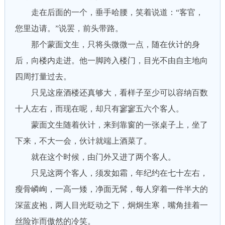
走在后面的一个，垂手哈腰，笑着说道：“客官，
您里边请。”说罢，前头带路。
那个蒙面文生，只将头微微一点，随在伙计的身
后，向楼内走进。他一脚跨入楼门，目光不由自主地向
四周打量过去。
只见这座酒楼还真够大，看样子至少可以容纳百数
十人左右，而现在呢，却只有寥寥五六个客人。
蒙面文生随着伙计，来到靠窗的一张桌子上，坐了
下来，不大一会，伙计就端上酒菜了。
就在这个时候，由门外又进了两个客人。
只见这两个客人，须发如霜，年纪约在七十左右，
瘦骨嶙峋，一高一矮，净面无髯，每人穿着一件半大的
深蓝皮袍，两人目光眨动之下，炯炯生寒，嘴角挂着一
丝险诈而傲然的冷笑。