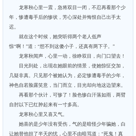
龙寒秋心里一震，急将双目一闭，不忍再看那个少
年，惨遭毒手后的惨状，芳心深处并悔恨自己出手太
迟。
就在这个时候，她突听得两个老人低声
惊“啊！”道：“想不到这傻小子，还真有两下子。”
龙寒秋闻声，心里一动，徐睁双目，向门口望去！
目光到处，出现在她眼前的情景，使她惊怔交加，
几疑非真。只见那个被她认为，必定惨遭毒手的少年，
神色自若脸露笑意，当门而立，目光却向地这边望来。
再看那个伙计，可惨了！脸色惨白汗落如雨，两臂
自肘以下已红肿起来有一寸多高。
龙寒秋心里又喜又气。
她喜的是少年没有受伤，气的是暗怪少年骗她，白
让她替他担了半天的忧，心里不由暗骂道：“死鬼！真