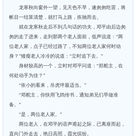
龙寒秋向窗外一望，见天色不早，遂匆匆吃罢，将
帐目一结算清楚，就打马上路，疾驰而去。
就在龙寒秋走后不到几句话的功夫，邓平由后边匆
匆的走了进来，走到那两个老人面前，低声说道：“两
位老人家，点子已经过路了，不知两位老人家何时动
身？”矮瘦老人冷冷的说道：“立时追下去。”
身材较高的一个，立时对邓平问道：“郑舵主，在
何处动手为佳？”
“依小的看来，吊虎坪最适当。”
“邓舵主，你快用飞鸽传书，通知弟兄们早做准
备。”
“是，两位老人家。”
两位老人，在邓平的语声甫起之际，已离座而起，
直向门外走去，艳日高照，霞光缤纷。