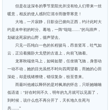
但是在这深冬的季节里阳光并没有给人们带来一丝
暖意，相反的使人感到它清冷而微带寒意！
大地，一片寂静，日影业已俯向正西，约计此时大
约是未申初的时分。蓦地，一阵“哒哒……”的马蹄声，
划破这死寂的山野，循声望去。
只见一匹纯白一色的长程骏马，昂首竖耳，吐气如
云，正沿着频卧大戈壁的古道上，向前飞驰着。
龙寒秋端坐马上，如铸如塑，任坐骑飞驰，身形动
一动不动，她的目光虽然不时向四周望着，而她的心田
深处，却是线绪缭绕，错综复杂，纷至杳来。
而最叫他难以释怀的是对枫弟的怀念，只听她喃喃
低语道：“好在时间不久，明年的九月就可以见面了，
到时候，说什么也不再分开了，天长地久生死与
共……”