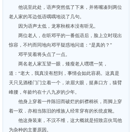
他说至此处，语声突然低了下来，并将嘴凑到两位
老人家的耳边低语喁喁地说了几句。
因为语声太低，龙寒秋根本没有听见。
两位老人，在听邓平的一番低语后，脸上立时现出
惊容，不约而同地向邓平疑惑地问道：“是真的？”
邓平笑着将头点了一点。
两名老人家互望一眼，矮瘦老人嘿嘿一笑，
道：“老大，我真没有想到，事情会如此容易。这真是
天只见酒楼门门立着一个，浓眉大眼，挺鼻口方，猿臂
峰腰，年龄约在十八九岁的少年。
他身上穿着一件陈旧而破烂的斜襟棉袄，而脚上穿
着一双．亦相当陈旧的维族人经常穿有的长统皮靴。
他这身装束，不汉不维，这大概就是招致店伙骂他
为杂种的主要原因。