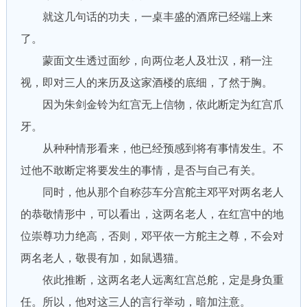
就这几句话的功夫，一桌丰盛的酒席已经端上来
了。
蒙面文生透过面纱，向两位老人及壮汉，稍一注
视，即对三人的来历及这家酒楼的底细，了然于胸。
因为朱剑金铃为红宫无上信物，依此断定为红宫爪
牙。
从种种情形看来，他已经预感到将有事情发生。不
过他不敢断定将要发生的事情，是否与自己有关。
同时，他从那个自称莎车分宫舵主邓平对两名老人
的恭敬情形中，可以看出，这两名老人，在红宫中的地
位崇尊功力绝高，否则，邓平依一方舵主之尊，不会对
两名老人，敬畏有加，如鼠遇猫。
依此推断，这两名老人远离红宫总舵，定是身负重
任。所以，他对这三人的言行举动，暗加注意。