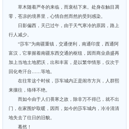
草木随着严冬的来临，而衰枯下来。处身在触目凋
零，苍凉的境界里，心情自然而然的受到感染。
日影偏西，天已过午，由于天气寒冷的原因，路上
行人减少。
“莎车”为南疆重镇，交通便利，南通印度，西通阿
富汉，它掌握着南疆东西交通的枢纽，因而商业鼎盛再
加上当地土地肥沃，出和丰富，是以繁华情形，仅次于
回化奇汗台……等地。
在往常这个时候，莎车城内正是闹市方兴，人群熙
来攘往，络绎不绝。
而如今由于人们畏寒之故，除非万不得已，就不出
门，在家围炉取暖，因而，如今的莎车城内，冷冷清清
地失去了往日的旧貌。
蓦然！