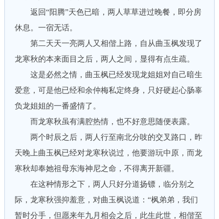
返回“阳腾”天色已暗，两人草草进过晚餐，即分房
休息。一宿无话。
第二天天一亮两人又相偕上路，自从曲玉枫发现了
龙寒秋的本来面目之后，两人之间，显得有点生疏。
这是必然之情，曲玉枫已经发现龙姐姐对自己暗生
爱意，可是他已经和余仲梅私定终身，只好硬起心肠辜
负龙姐姐的一番盛情了。
而龙寒秋虽有满腔热情，也不好意思随便表露。
两个时辰之后，两人行至南北分吱的交叉路口，昨
天晚上曲玉枫已经对龙寒秋说过，他要游玩中原，而龙
寒秋却奉她祖母东海神尼之命，不得离开新疆。
在这种情形之下，两人只好分道扬镖，临分别之
际，龙寒秋强抑羞意，对曲玉枫说道：“枫弟弟，我们
暂时分手，但愿来年九月相会之后，此生此世，相偕至