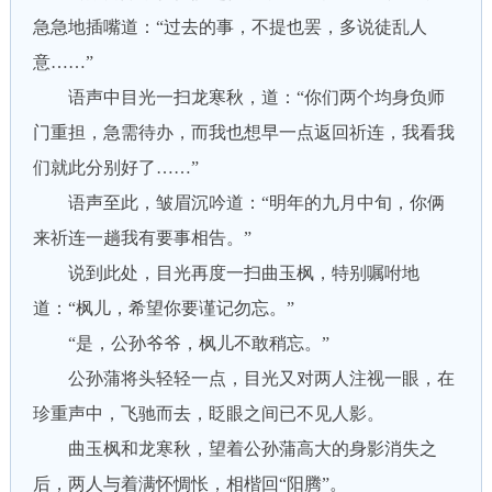
急急地插嘴道：“过去的事，不提也罢，多说徒乱人
意……”
语声中目光一扫龙寒秋，道：“你们两个均身负师
门重担，急需待办，而我也想早一点返回祈连，我看我
们就此分别好了……”
语声至此，皱眉沉吟道：“明年的九月中旬，你俩
来祈连一趟我有要事相告。”
说到此处，目光再度一扫曲玉枫，特别嘱咐地
道：“枫儿，希望你要谨记勿忘。”
“是，公孙爷爷，枫儿不敢稍忘。”
公孙蒲将头轻轻一点，目光又对两人注视一眼，在
珍重声中，飞驰而去，眨眼之间已不见人影。
曲玉枫和龙寒秋，望着公孙蒲高大的身影消失之
后，两人与着满怀惆怅，相楷回“阳腾”。