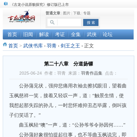
顾雪衣《古龙武侠小说知见录》上市
普通文章
|
图片
|
下载
|
专题
“武侠书库”查缺补漏活动圆满结束
《古龙小说原貌探究》修订版已上市
首页
旧闻
解读
考证
全集
武侠
论坛
首页
>
武侠书库
›
羽青
›
剑王之王
›
正文
第二十八章 分道扬镖
2025-06-24 作者：羽青 来源：
羽青作品集
点击：
公孙蒲见状，强抑悲痛用衣袖去擦拭眼泪，望着曲
玉枫慈祥一笑，接着又轻叹一声，道：“触景生情，使
我想起那失踪的孙儿，一时悲怀难抑丑态毕露，倒叫孩
子们笑话了。”
曲玉枫轻“噢”一声，道：“公孙爷爷令孙因何……”
公孙蒲好象很怕提起往事，也不等曲玉枫说完，即