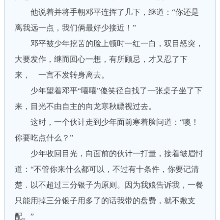
他说着并将手朝邓平连挥了几下，继道：“你还是
离我远一点，我们俩最好少接近！”
邓平被少年挖苦的脸上顿时一红一白，双目怒突，
大要发作，继而回心一想，有所顾忌，才又忍了下
来， 一言不发转身离去。
少年望着邓平“嘻嘻”傻笑径自找了一张桌子坐了下
来，目光不由自主的向龙寒秋瞟视过去。
这时，一个伙计走到少年面前寒着脸问道：“噢！
你要吃点什么？”
少年收回目光，向面前的伙计一打量，接着皱眉忖
道：“不管你来什么都可以，不过有十条件，你要记清
楚．以不超过三分银子为原则。因为我娘告诉我，一餐
只能用掉三分银子用多了的话我带的盘费，就不敷支
配。”