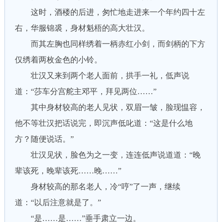
这时，酒楼的后进，匆忙地走进来一个年约四十左
右，华服锦裘，身材魁梧的高大壮汉。
而其左胸也同样绣着一柄赤红小剑，而剑柄的下方
仅绣着两枚金色的小铃。
壮汉又来到两个老人面前，拱手一礼，低声说
道：“莎车分宫舵主邓平，拜见两位……”
其中身材较高的老人见状，双眉一皱，脸现愠容，
他不等壮汉把话说完，即沉声低叱道：“这是什么地
方？随便说话。”
壮汉见状，脸色为之一变，连连低声说道道：“晚
辈该死，晚辈该死……晚……”
身材较高的那名老人，冷“哼”了一声，继续
道：“以后注意就是了。”
“是……是……”垂手肃立一边。