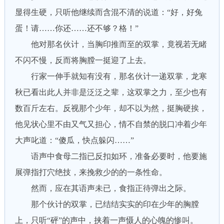
显得生硬，只听他继续而含混不清的说道：“好，好兔
蛋！请……你还……还不够？格！”
他对那名伙计，当胸印推而至的双掌，竟视若无睹
不闪不慢，反而将胸膛一挺迎了上去。
行家一伸手就知有没有，那名伙计一递双掌，龙寒
秋已看出此人并非是泛泛之辈，这双掌之力，至少也有
数百斤左右。反视那个少年，却不以为然，挺胸硬挨，
他见状心里不由又气又担心，情不自禁的脱口冲着少年
大声叱道：“傻瓜，快点躲闪……”
语声中食母二指已反扣如环，准备必要时，他要施
展弹指打穴绝技，来挽救少的的一条性命。
然而，应在其语声未已，食指正待弹出之际。
那个伙计的双掌，已结结实实的印在少年的胸膛
上，只听“砰”的声中，挟着一声慑人的心魄的惨叫。