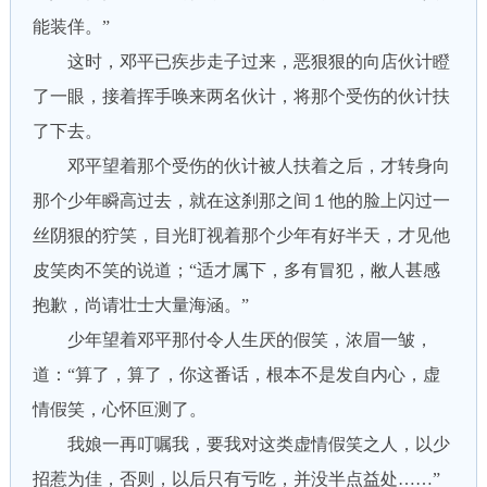
能装佯。”
这时，邓平已疾步走子过来，恶狠狠的向店伙计瞪
了一眼，接着挥手唤来两名伙计，将那个受伤的伙计扶
了下去。
邓平望着那个受伤的伙计被人扶着之后，才转身向
那个少年瞬高过去，就在这刹那之间１他的脸上闪过一
丝阴狠的狞笑，目光盯视着那个少年有好半天，才见他
皮笑肉不笑的说道；“适才属下，多有冒犯，敝人甚感
抱歉，尚请壮士大量海涵。”
少年望着邓平那付令人生厌的假笑，浓眉一皱，
道：“算了，算了，你这番话，根本不是发自内心，虚
情假笑，心怀叵测了。
我娘一再叮嘱我，要我对这类虚情假笑之人，以少
招惹为佳，否则，以后只有亏吃，并没半点益处……”