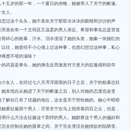
入十五岁的那一年，一个夏日的傍晚，她被带入了关宁的帐篷。
女人。
恋过这个头头，她不喜欢关宁那双冷冰冰的眼睛和沙沙的声
反而喜欢有一个文弱且又温柔的男人亲近。希望和事实总是背道
折骨碎心的粗暴，汗水、泪水浸湿了她的头发，她象一块烧红的
。以往，她曾经不小心撞上过这种事，也曾幻想过这种事，私心
种痛楚不堪的滋味？
的武器是拳头，她的捶击反而激发对方更大的征服感和掠夺
。
小女人，在经过七八天浑浑噩噩的日子之后，关宁的粗暴恣狂
，她发现自从她进了关宁的帐篷之后，别人对她的态度也改变
她了解自己有了优越的地位，这全是关宁所给她的。她心中暗暗
但她要征服那个男人；尽管关宁在马上指挥着四百之众，但是，
得用什么方法去征服这个剽悍的男人。她默察这个男人的偏好和
已完全控制在她的股掌之间。关宁完全湮没在她情欲的陷阱里。