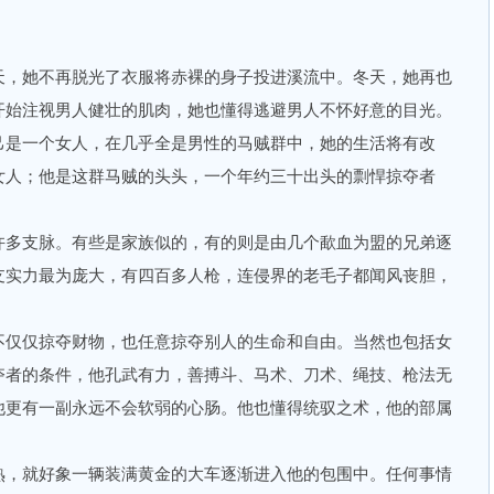
，她不再脱光了衣服将赤裸的身子投进溪流中。冬天，她再也
开始注视男人健壮的肌肉，她也懂得逃避男人不怀好意的目光。
己是一个女人，在几乎全是男性的马贼群中，她的生活将有改
女人；他是这群马贼的头头，一个年约三十出头的剽悍掠夺者
多支脉。有些是家族似的，有的则是由几个歃血为盟的兄弟逐
支实力最为庞大，有四百多人枪，连侵界的老毛子都闻风丧胆，
仅仅掠夺财物，也任意掠夺别人的生命和自由。当然也包括女
夺者的条件，他孔武有力，善搏斗、马术、刀术、绳技、枪法无
他更有一副永远不会软弱的心肠。他也懂得统驭之术，他的部属
，就好象一辆装满黄金的大车逐渐进入他的包围中。任何事情