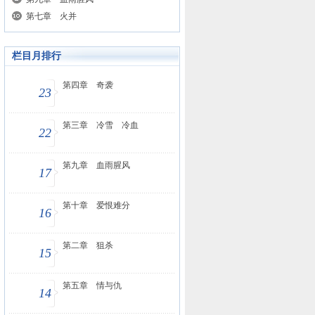
第七章 火并
栏目月排行
第四章 奇袭
23
第三章 冷雪 冷血
22
第九章 血雨腥风
17
第十章 爱恨难分
16
第二章 狙杀
15
第五章 情与仇
14