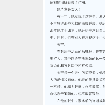
使她的泪腺丧失了作用。
她毕竟是女人！
有一年，她发现了这件事。夏天
不肯钻进那些大叔的温暖睡袋。她
那年她才十四岁，她开始注意到自
变。同时，也有别人在注视这个小
——关宁。
在荒原中活跃的马贼群，也有许
渐扩大。其中以关宁所率领的这一
听说他和官兵暗中还有勾结。
关宁是一个天生的掠夺者，他不
人的爱情和肉体。他也的确具备掠
一不精。他精力旺盛，永不疲累，
永远乐于追随他，也不敢背叛他。
在他的眼中，紫水貂的逐渐成熟