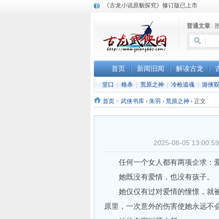
顾雪衣《古龙武侠小说知见录》上市
“武侠书库”查缺补漏活动圆满结束
普通文章
|
《古龙小说原貌探究》修订版已上市
首页
新闻旧闻
解读古龙
堂口
|
格杀
|
荒原之神
|
冷枪追魂
|
游侠
首页
>
武侠书库
›
朱羽
›
荒原之神
›
正文
2025-08-05 13:
任何一个女人都有两项企求：爱
她既没有爱情，也没有孩子。
她仅仅有过对爱情的憧憬，就被
原里，一次意外的伤害使她永远不