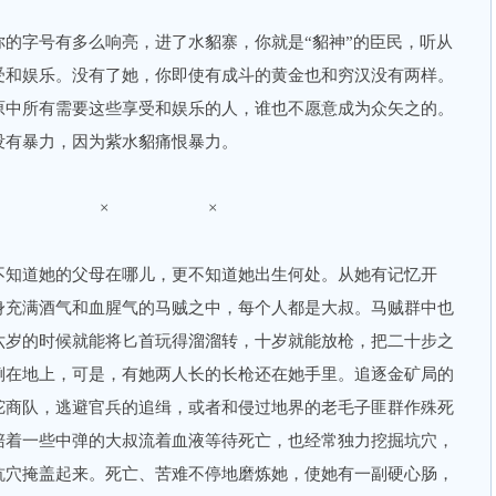
字号有多么响亮，进了水貂寨，你就是“貂神”的臣民，听从
受和娱乐。没有了她，你即使有成斗的黄金也和穷汉没有两样。
原中所有需要这些享受和娱乐的人，谁也不愿意成为众矢之的。
没有暴力，因为紫水貂痛恨暴力。
× × ×
知道她的父母在哪儿，更不知道她出生何处。从她有记忆开
身充满酒气和血腥气的马贼之中，每个人都是大叔。马贼群中也
六岁的时候就能将匕首玩得溜溜转，十岁就能放枪，把二十步之
倒在地上，可是，有她两人长的长枪还在她手里。追逐金矿局的
驼商队，逃避官兵的追缉，或者和侵过地界的老毛子匪群作殊死
陪着一些中弹的大叔流着血液等待死亡，也经常独力挖掘坑穴，
坑穴掩盖起来。死亡、苦难不停地磨炼她，使她有一副硬心肠，