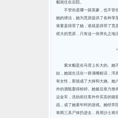
貂就住在后院。
不管你是哪一路英豪，也不管你的
她的律法，她为荒原提供了各种享
谁要是得罪了她，谁就是得罪了荒
偌大的荒原，只有这一块弹丸之地
紫水貂是在马背上长大的。她不
始，她就生活在一群满嘴粗话，浑
有女性，那就成了大婶和大姨。她
外的酒瓶轰得粉碎。她被后座力推
运金车，洗劫前往客外作买卖的骆
战，成了她童年时的游戏。她经常
将两三具尸体扔进去，再用沙土将