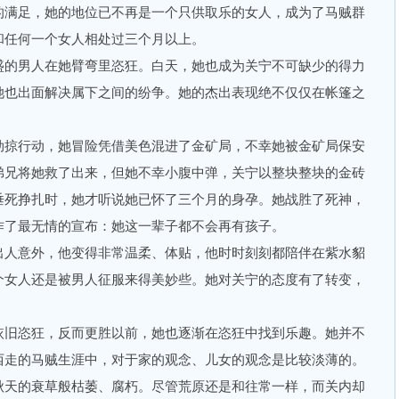
满足，她的地位已不再是一个只供取乐的女人，成为了马贼群
和任何一个女人相处过三个月以上。
的男人在她臂弯里恣狂。白天，她也成为关宁不可缺少的得力
她也出面解决属下之间的纷争。她的杰出表现绝不仅仅在帐篷之
掠行动，她冒险凭借美色混进了金矿局，不幸她被金矿局保安
弟兄将她救了出来，但她不幸小腹中弹，关宁以整块整块的金砖
垂死挣扎时，她才听说她已怀了三个月的身孕。她战胜了死神，
作了最无情的宣布：她这一辈子都不会再有孩子。
人意外，他变得非常温柔、体贴，他时时刻刻都陪伴在紫水貂
个女人还是被男人征服来得美妙些。她对关宁的态度有了转变，
旧恣狂，反而更胜以前，她也逐渐在恣狂中找到乐趣。她并不
西走的马贼生涯中，对于家的观念、儿女的观念是比较淡薄的。
天的衰草般枯萎、腐朽。尽管荒原还是和往常一样，而关内却