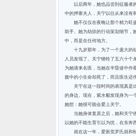
以后两年，她也品尝到征服者的
中的押寨夫人，关宁以往从来没有
她不仅仅在夜晚让那个精力旺盛
助手。她为劫掠的行动策划细节，
中，而是在任何地方。
十九岁那年，为了一个庞大的劫
人员发现了。关宁牺牲了五六十个
为她请来名医，当她在半昏迷中作
腹中的小生命却死了，而且医生还
关宁在这一段时间的表现真是出
的身边。现在，紫水貂发现身为一
她想：她很可能会爱上关宁。
当她身体复原之后，她和关宁依
以她的不能生育引以为忧，在东奔
就在这一年，爱新觉罗氏就和秋