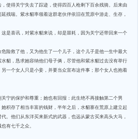
击，使得关宁失去了踪迹，使得四百人枪剩下百余残骑。后来由
苟延残喘。紫水貂率领着这群老伙伴依旧在荒原中游走、生存，
这是喜讯，对紫水貂来说，却是噩耗，因为关宁还带回来一个
危险救了他，又为他生了一个儿子，这个儿子是他一生中最大
紫水貂，恳求她容纳他们母子俩，尽管他和紫水貂过去没有举行
，另一个女人只是小妾，并要当众宣布这件事；那个女人也抱着
关宁的保护和尊重；她也有回报：此生绝不再接触第二个男
。她积存了相当丰富的钱财，半年之后，水貂寨在荒原上建立起
时代。他们从东洋买来新式的武器，也远从蒙古买来高头大马，
贼也有七千之众。