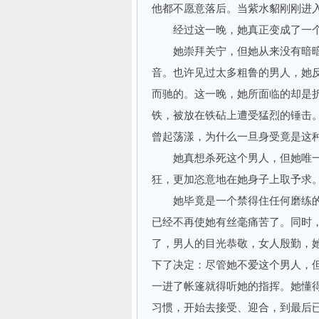
他都不愿意落后。当紫水貂刚刚进
经过这一晚，她真正变成了一个
她崇拜关宁，但她从来没有暗暗
音。也许见过太多粗鲁的男人，她
而驰的。这一晚，她所面临的却是
铁，被放在铁砧上遭受猛烈的锤击
曾起荡漾，为什么一旦身受竟是这
她真想杀死这个男人，但她唯一
狂，更加恣意地在她身子上取予求
她毕竟是一个禁得住任何磨练的
已经不再使她有丝毫痛苦了。同时
了，男人的目光恭敬，女人殷勤，
下了决定：尽管她不爱这个男人，
一进了帐篷就得听她的指挥。她懂
习惯，开始去接受、迎合，到最后