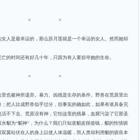
× × ×
女人是最幸运的，那么苏月莲就是一个幸运的女人。然而她却
。
亡的时间还有好几十年，只因为有人要掠夺她的生命。
× × ×
里也被神所遗弃。暴力、凶残是生存的条件。野兽在荒原里出
兽；把人比成野兽似乎过分，但事实的确如此，如果有谁具备完
也活不下去。荒原没有神，它怕这里的残暴，血腥污染了它那圣
水貂为“貂神”，为什么？我们只知道貂皮很值钱，貂的性情驯
展双翼站伏在人的身上以使人体温暖，而人类却利用貂的驯良本