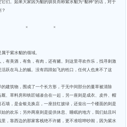
它们。如果大家因为貂的驯良而称紫水貂为“貂神”的话，对于
刺？
× × ×
属于紫水貂的领域。
，有美酒，有鱼，有肉，还有赌。到这里寻欢作乐，找寻刺激
是活跃在马上的贼。没有四蹄如飞的牲口，任何人也来不了这
的建筑物，围成了一个长方形，于无中间部分的蔓草被清除
马厩、草料房和铁匠铺凑合在一起，另一座则是成衣、皮件、帽
道石墙，是金银兑换店，一座挂红披绿，还耸出一个楼面的则是
原始的欢乐；另外两座则是提供休息、睡眠的地方，我们姑且叫
栈里，靠西边的那家客栈绝不许赌，更不准喧哗吵闹，因为紫水