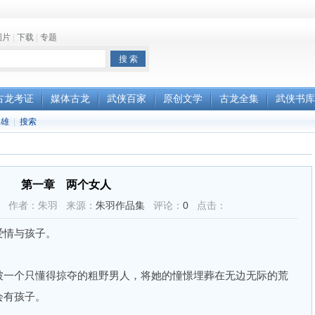
图片
|
下载
|
专题
古龙考证
媒体古龙
武侠百家
原创文学
古龙全集
武侠书库
双雄
|
搜索
第一章 两个女人
00:59 作者：朱羽 来源：
朱羽作品集
评论：
0
点击：
情与孩子。
一个只懂得掠夺的粗野男人，将她的憧憬埋葬在无边无际的荒
会有孩子。