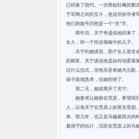
已经换了朝代。一次势如狂飚的剿
于军阀之间的互斗，使这些掠夺者
他们的旗号仍然是一个“关”字。
两年后，关宁奇迹似地回来了，
女人，和一个尚在襁褓中的儿子。
关宁向她述说，那个女人冒生命
的财富。关宁述说他是如何地爱着
过什么仪式，但他乐意奉她为元配
孩子跪地恳求，但她拒绝了。
第二天，她就离开了关宁。
她要求让她留在荒原，希望得到
人，以免关宁在荒原上的英名受损
来。那几年，也正是马贼最风光的
最保守的估计，活跃在荒原上的马