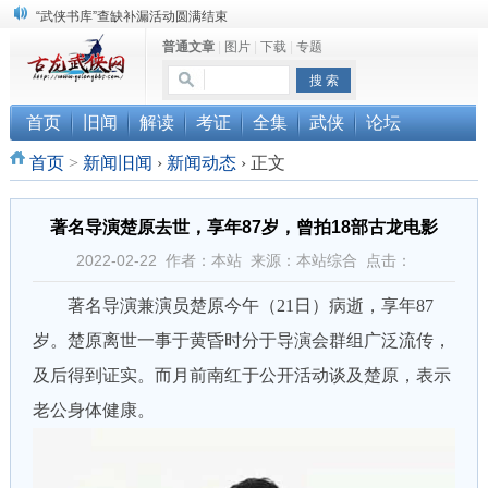
珠海《古龙作品集》PDF扫描版分享
普通文章
|
图片
|
下载
|
专题
三千藏书奉江湖 ， 诚邀侠友共赏鉴
“武侠书库”查缺补漏活动圆满结束
首页
旧闻
解读
考证
全集
武侠
论坛
首页
>
新闻旧闻
›
新闻动态
›
正文
著名导演楚原去世，享年87岁，曾拍18部古龙电影
2022-02-22 作者：本站 来源：本站综合 点击：
著名导演兼演员楚原今午（21日）病逝，享年87
岁。楚原离世一事于黄昏时分于导演会群组广泛流传，
及后得到证实。而月前南红于公开活动谈及楚原，表示
老公身体健康。