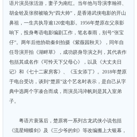
语片演员张活游，妻子为南红。当年他与导演李翰祥、
胡金铨及张彻被喻为“四大帅”，是香港武侠电影的开山
鼻祖，一生共执导逾120套电影。1956年楚原在父亲影
响下，投身粤语电影编剧工作，笔名泰雨，别号“张宝
仔”。两年后他协助秦剑拍摄《紫薇园秋天》，同年自
任导演开拍《湖畔草》，成功跻身导演之列，其代表作
包括其成名作《可怜天下父母心》，以及《大丈夫日
记》和《七十二家房客》、《玉女添丁》。2018年楚原
于电台受访，谈到“楚原”这个艺名时表示，是自己从字
典中选两个字凑合而成，而演员冯淬帆则是其入室弟
子。
粤语片衰落后，楚原将一系列古龙武侠小说包括
《流星蝴蝶剑》及《三少爷的剑》等改编搬上大银幕，