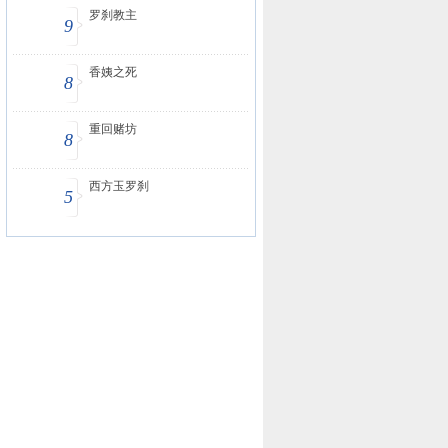
罗刹教主
9
香姨之死
8
重回赌坊
8
西方玉罗刹
5