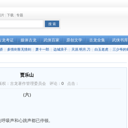
图片
|
下载
|
专题
古龙考证
媒体古龙
武侠百家
原创文学
古龙全集
武侠书库
骄
|
多情剑客无情剑
|
萧十一郎
|
边城浪子
|
天涯.明月.刀
|
白玉老虎
|
三少爷的
贾乐山
版权：古龙著作管理委员会 评论：
0
点击：
（六）
呼吸声和心跳声都已停顿。