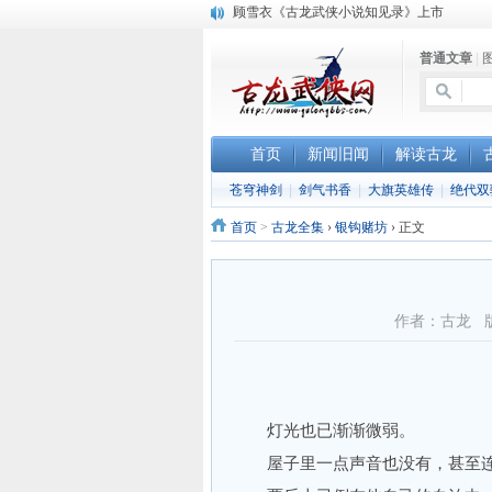
顾雪衣《古龙武侠小说知见录》上市
“武侠书库”查缺补漏活动圆满结束
普通文章
|
《古龙小说原貌探究》修订版已上市
首页
新闻旧闻
解读古龙
苍穹神剑
|
剑气书香
|
大旗英雄传
|
绝代双
首页
>
古龙全集
›
银钩赌坊
›
正文
作者：古龙 
灯光也已渐渐微弱。
屋子里一点声音也没有，甚至连