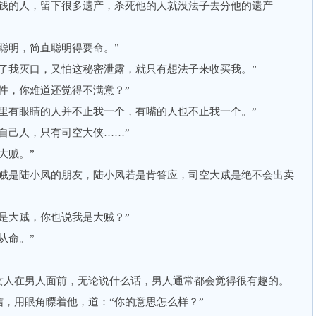
的人，留下很多遗产，杀死他的人就没法子去分他的遗产
明，简直聪明得要命。”
我灭口，又怕这秘密泄露，就只有想法子来收买我。”
，你难道还觉得不满意？”
有眼睛的人并不止我一个，有嘴的人也不止我一个。”
己人，只有司空大侠……”
大贼。”
是陆小凤的朋友，陆小凤若是肯答应，司空大贼是绝不会出卖
大贼，你也说我是大贼？”
从命。”
人在男人面前，无论说什么话，男人通常都会觉得很有趣的。
用眼角瞟着他，道：“你的意思怎么样？”