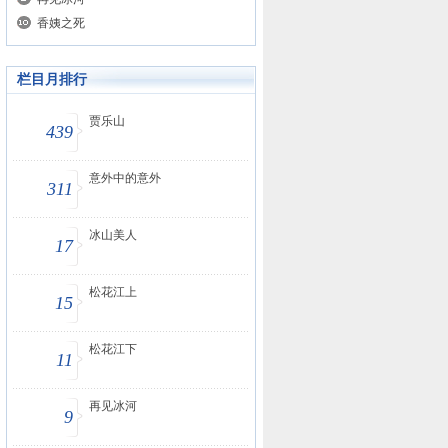
香姨之死
栏目月排行
贾乐山
439
意外中的意外
311
冰山美人
17
松花江上
15
松花江下
11
再见冰河
9