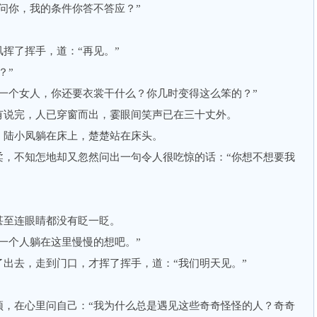
你，我的条件你答不答应？”
了挥手，道：“再见。”
？”
个女人，你还要衣裳干什么？你几时变得这么笨的？”
说完，人已穿窗而出，霎眼间笑声已在三十丈外。
陆小凤躺在床上，楚楚站在床头。
不知怎地却又忽然问出一句令人很吃惊的话：“你想不想要我
至连眼睛都没有眨一眨。
个人躺在这里慢慢的想吧。”
去，走到门口，才挥了挥手，道：“我们明天见。”
在心里问自己：“我为什么总是遇见这些奇奇怪怪的人？奇奇