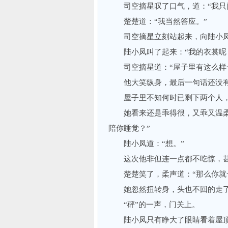
司空摘星叹了口气，道：“我只问
楚楚道：“我当然答应。”
司空摘星立刻站起来，向陆小凤挥
陆小凤叫了起来：“我的衣裳呢
司空摘星道：“屋子里有这么样一
他大笑纵身，最后一句话还没有
屋子里不知何时已剩下两个人，
她看来还是乖得很，又乖又温柔，
陪你睡觉？”
陆小凤道：“想。”
这次他非但连一点都不吃惊，甚
楚楚笑了，柔声道：“那么你就一
她忽然扭转身，头也不回的走了出
“砰”的一声，门关上。
陆小凤只有睁大了眼睛看着屋顶，