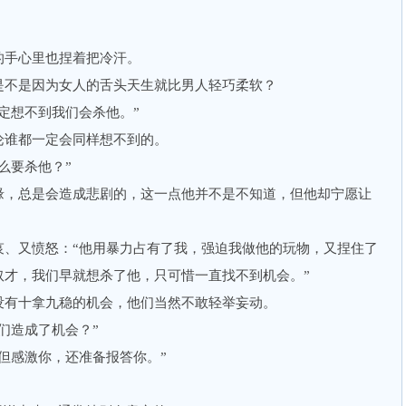
。
手心里也捏着把冷汗。
不是因为女人的舌头天生就比男人轻巧柔软？
想不到我们会杀他。”
谁都一定会同样想不到的。
么要杀他？”
，总是会造成悲剧的，这一点他并不是不知道，但他却宁愿让
又愤怒：“他用暴力占有了我，强迫我做他的玩物，又捏住了
奴才，我们早就想杀了他，只可惜一直找不到机会。”
有十拿九稳的机会，他们当然不敢轻举妄动。
造成了机会？”
感激你，还准备报答你。”