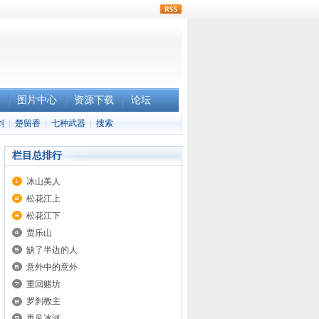
rss
图片中心
资源下载
论坛
剑
|
楚留香
|
七种武器
|
搜索
栏目总排行
冰山美人
松花江上
松花江下
贾乐山
缺了半边的人
意外中的意外
重回赌坊
罗刹教主
再见冰河