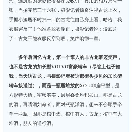
式，连沉默的摄影记者都深受吸引：要用的相片只有一
张，当拍完第三十六张，摄影记者惊奇注视古龙上衣，
手握小酒瓶不时抿一口的古龙往自己身上看，哈哈，我
衣服穿反了！他准备脱衣穿正，摄影记者说：没底片
了！古龙干脆衣服反穿到底，笑声响彻一室。
多年后回忆古龙，第一个窜入的非古龙豪迈笑声，
也不是古龙的加长型VOLVO富豪轿车（尽管土包子如
我，当天访古龙，与摄影记者被这部街头少见的加长型
轿车接送过），而是一瓶瓶堆放的XO；
非扁平型，是
方形特大瓶，密密实实，层层叠叠堆积如山。那是古龙
的酒，再嗜酒如命者，面对瓶瓶洋酒，想来不会顺手牵
羊一两瓶，因那是棺中酒。棺中有人，古龙；棺中有大
堆酒，朋友的送行酒。