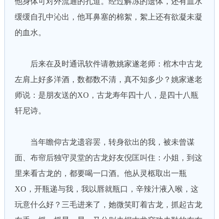
他身体可对外流通的孔道。经过解冻的遗体，还有血水
缓缓自孔中沁出，他耳鼻塞的棉絮，絮上还有欲凝未凝
的血水。
后来在及时通讯软件请教姚家遂老师：棺木中古龙
左肩上好多洋酒，数都数不清，真不知多少？姚家遂老
师说：是朋友送的XO，古龙寿年四十八，是四十八瓶
轩尼诗。
当年瞻仰古龙遗容罢，转身欲出的我，被未曾谋
面、布帘后独守灵堂的古龙好友倪匡叫住：小姐，到这
里来看古龙的，都要喝一口酒。他从灵柩取出一瓶
XO，开瓶递与我，我以唇就瓶口，辛辣汁液入喉，这
玩意什么好？三毛进来了，她微笑盯着古龙，抓起古龙