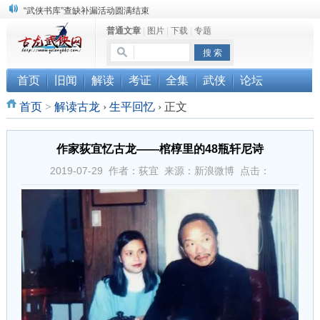
“武侠书库”查缺补漏活动圆满结束
普通文章
|
图片
|
下载
|
专题
珠海《古龙作品集》PDF扫描版分享
三千藏书奉江湖 ， 诚邀侠友共赏鉴
首页
旧闻
解读
考证
全集
武侠
论坛
首页
>
解读古龙
›
生平回忆
›
正文
作家荻宜忆古龙——棺椁里的48瓶轩尼诗
2019-07-29 作者：荻宜 来源：新浪微博 点击：