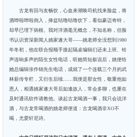
古龙有回与友畅饮，心血来潮唤司机找来脸盆，将
酒哗啦哗啦倒入，捧盆咕噜咕噜饮下，看似豪迈奇特，
却早已埋下病根。我对洋酒毫无概念，不知名称，但脸
书认识资深新闻人姚家遂大哥——姚老师全没想到1980
年冬初，他在联合报顺手接起隔桌编辑们还未上班、铃
声连响多声的陌生女性电话，听她简短叙说后，姚便给
她总编辑张作锦先生电话，成就了一个连载三个月的武
林薪传专栏，又衍生后续……我便是那女性，敬重他如
恩人，相遇姚家遂大哥后如逢故人，常会多聊，也屡在
及时通讯软件请教他。谈起古龙喝酒一事，我只会说洋
酒，与古龙常喝酒的姚老师便道：古龙喝酒非XO不
喝，尤爱轩尼诗。