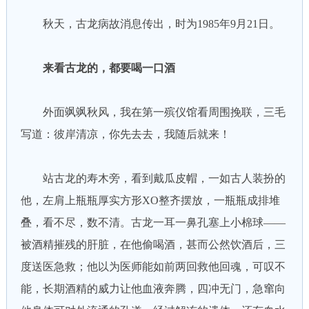
秋天，古龙病故消息传出，时为1985年9月21日。
来看古龙的，都要喝一口酒
外面飒飒秋风，我在第一殡仪馆看周围挽联，三毛
写道：彼岸清凉，你先去去，我随后就来！
站古龙的寿木旁，看到戴瓜皮帽，一如古人装扮的
他，左肩上瓶瓶厚实方形XO整齐摆放，一瓶瓶成排堆
叠，看不尽，数不清。古龙一耳一鼻孔塞上小棉球——
被酒精摧残的肝脏，在他偷喝酒，甚而公然饮酒后，三
度送医急救；他以为医师能如前两回救他回魂，可叹不
能，长期酒精的威力让他血液奔腾，四冲无门，急窜向