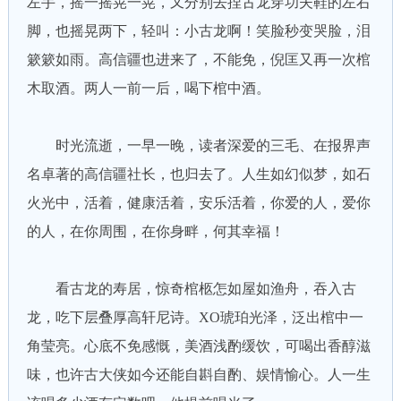
左手，摇一摇晃一晃，又分别去捏古龙穿功夫鞋的左右
脚，也摇晃两下，轻叫：小古龙啊！笑脸秒变哭脸，泪
簌簌如雨。高信疆也进来了，不能免，倪匡又再一次棺
木取酒。两人一前一后，喝下棺中酒。
时光流逝，一早一晚，读者深爱的三毛、在报界声
名卓著的高信疆社长，也归去了。人生如幻似梦，如石
火光中，活着，健康活着，安乐活着，你爱的人，爱你
的人，在你周围，在你身畔，何其幸福！
看古龙的寿居，惊奇棺柩怎如屋如渔舟，吞入古
龙，吃下层叠厚高轩尼诗。XO琥珀光泽，泛出棺中一
角莹亮。心底不免感慨，美酒浅酌缓饮，可喝出香醇滋
味，也许古大侠如今还能自斟自酌、娱情愉心。人一生