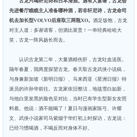
古龙只喝轩尼诗和日本清酒。遇有人宴请，古龙会
先进餐厅瞧瞧主人准备哪种酒，若非轩尼诗，古龙命司
机去加长型VOLVO后座取三两瓶XO。
酒足饭饱，古龙
对主人道：多谢请客，但酒比菜贵！一串经典哈哈大
笑，古龙一阵风扬长而去。
认识古龙第二年，大量酒精伤肝，古龙吐血送医。
隔年春夏，我两度探望古龙。春天取古龙武侠小说稿，
与身兼新加坡《新明日报》、马来西亚《星洲日报》特
派员的许孙华前往。古龙家依旧整洁，地毯雪白如新，
与他白里发黑的脸色呈对比，当时已有学生型新女友照
料着。他说：酒不能喝了！夏日与漫画家陈弓、许耀
文、武侠小说家司马紫烟于华灯初上时探访，古龙说：
已经习惯喝酒，不喝反而对身体不好。