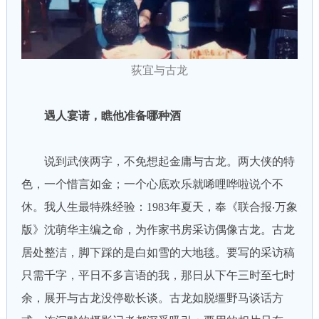
荻宜与古龙
遇人宴请，瞧他准备哪种酒
说到武侠两字，不免想起金庸与古龙。两大侠的特
色，一个惜言如金；一个心底欢乐就唏哩哗啦说个不
休。我人生最特殊经验：1983年夏天，奉《联合报‧万象
版》沈萌华主编之命，为作家书房采访偶像古龙。古龙
居处整洁，脚下踩的是白如雪的大地毯。要写的采访稿
只需千字，平日不多言语的我，那日从下午三时至七时
余，展开与古龙没停歇长谈。古龙如脱缰野马谈话方