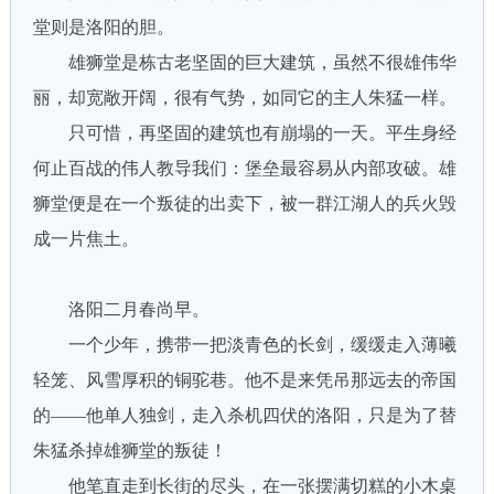
堂则是洛阳的胆。
雄狮堂是栋古老坚固的巨大建筑，虽然不很雄伟华
丽，却宽敞开阔，很有气势，如同它的主人朱猛一样。
只可惜，再坚固的建筑也有崩塌的一天。平生身经
何止百战的伟人教导我们：堡垒最容易从内部攻破。雄
狮堂便是在一个叛徒的出卖下，被一群江湖人的兵火毁
成一片焦土。
洛阳二月春尚早。
一个少年，携带一把淡青色的长剑，缓缓走入薄曦
轻笼、风雪厚积的铜驼巷。他不是来凭吊那远去的帝国
的——他单人独剑，走入杀机四伏的洛阳，只是为了替
朱猛杀掉雄狮堂的叛徒！
他笔直走到长街的尽头，在一张摆满切糕的小木桌