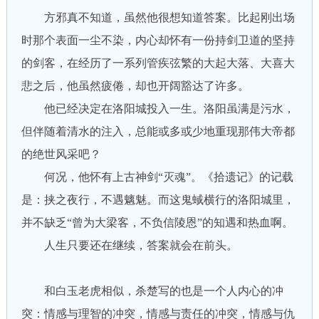
方邪真不知道，虽然他很想知道答案。比起刚出场
时那个表面一尘不染，内心却怀有一份持剑卫道的坚持
的剑客，在经历了一系列管疾弦繁的大起大落、大喜大
悲之后，他虽然疲倦，却也开阔豁达了许多。
他已经决定在洛阳城投入一生。洛阳虽满是污水，
但伴随着清水的注入，总能或多或少地重现那伟大帝都
的绝世风采吧？
何况，他怀有上古神剑“灭魂”。《拾遗记》的记载
是：挟之夜行，不遇魑魅。而这鬼蜮横行的洛阳城里，
并不缺乏“曾为大梁客，不负信陵恩”的知遇和热血啊。
人生只要还在继续，答案就会在前头。
和白玉老虎相似，杀楚写的也是一个人内心的冲
突：情感与理智的冲突，情感与责任的冲突，情感与仇