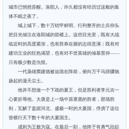
城市已悄然苏醒。洛阳人，许久都没有经历过这般的集
体不眠之夜了。
城上城下，数十万铠甲鲜明、行列整齐的士兵仰头
把目光倾注在洛阳城的箭楼上。这些目光里，既有大战
临近时的高度紧张，也有胜券在握的志得意满；既有对
建功立业的狂热渴望，也有对不世英雄的倾慕景仰——
只有极少数是仇恨。
一代枭雄窦建德被迫跪在阵前，俯向万千马蹄骤驰
扬起的漫天尘土。
他并不想做一个下跪的夏王，但是胜利者李元吉一
心要折辱他。大唐是上一场中原逐鹿的胜者，那场胜
利，瓦解了盘踞河北、盛极一时的大夏国，俘虏了这位
曾横行天下数十年的大夏国主。
成则为王败为寇。在最后一刻，他终于有勇气抬起