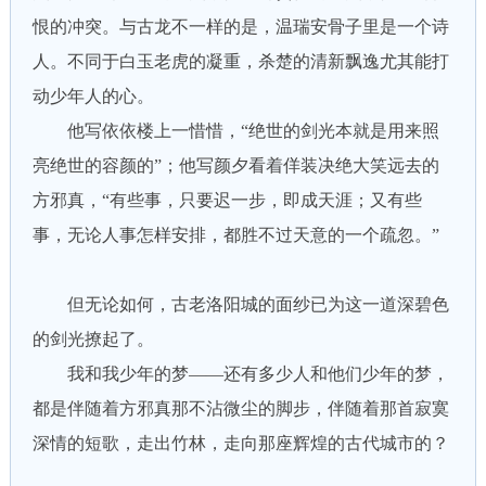
恨的冲突。与古龙不一样的是，温瑞安骨子里是一个诗
人。不同于白玉老虎的凝重，杀楚的清新飘逸尤其能打
动少年人的心。
他写依依楼上一惜惜，“绝世的剑光本就是用来照
亮绝世的容颜的”；他写颜夕看着佯装决绝大笑远去的
方邪真，“有些事，只要迟一步，即成天涯；又有些
事，无论人事怎样安排，都胜不过天意的一个疏忽。”
但无论如何，古老洛阳城的面纱已为这一道深碧色
的剑光撩起了。
我和我少年的梦——还有多少人和他们少年的梦，
都是伴随着方邪真那不沾微尘的脚步，伴随着那首寂寞
深情的短歌，走出竹林，走向那座辉煌的古代城市的？