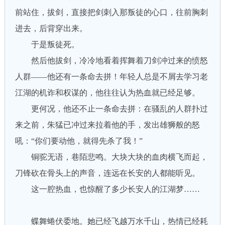
前站住，拔剑，直接把剑刺入那叛徒的心口，往前胸刺
进去，后背穿出来。
于是叛徒死。
然后他拔剑，冷冷地看着挥舞着刀剑冲过来的愤怒
人群——他还有一条命去拼！年轻人总是不屑去学习老
江湖的机诈和权谋的，他往往认为热血就已经足够。
更何况，他还不止一条命去拼：在骚乱的人群扑过
来之前，朱猛已冲过来拉着他的手，发出雄狮般的怒
吼：“你们要动他，就得先杀了我！”
铜驼无语，巷陌悲鸣。大块大块的血肉横飞而起，
刀锋砍在骨头上的声音，连远在长安的人都能听见。
这一腔热血，也惊醒了多少长安人的江湖梦……
蝶舞蜷伏委地。她已经飞越万水千山，热情已经耗