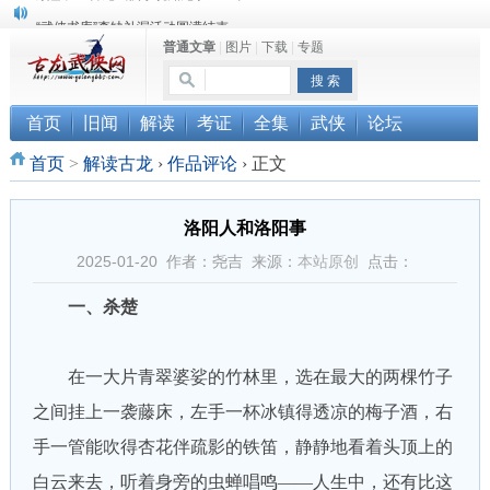
“武侠书库”查缺补漏活动圆满结束
普通文章
|
图片
|
下载
|
专题
《古龙小说原貌探究》修订版已上市
顾雪衣《古龙武侠小说知见录》上市
首页
旧闻
解读
考证
全集
武侠
论坛
首页
>
解读古龙
›
作品评论
›
正文
洛阳人和洛阳事
2025-01-20 作者：尧吉 来源：
本站原创
点击：
一、杀楚
在一大片青翠婆娑的竹林里，选在最大的两棵竹子
之间挂上一袭藤床，左手一杯冰镇得透凉的梅子酒，右
手一管能吹得杏花伴疏影的铁笛，静静地看着头顶上的
白云来去，听着身旁的虫蝉唱鸣——人生中，还有比这