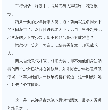
车行辚辚，静夜中，忽然闻得人声喧哗，花香飘
散。
猫儿一般的少年抚掌大笑，道：前面就是名闻天下
的洛阳花市了。洛阳牡丹冠绝天下，远自千里外赶来此
地买花的人不在少数，却不知兄台是否有此雅意？
懒散少年笑道：怎奈……纵有买花意，却无戴花
人。
两人自觉意气相倾，相顾大笑，却不知他们身边躺
着的两个少女已听得心神欲醉。如果懒散少年愿意稍做
停留，下车为她们买一枝早梅簪在鬓边，这一刻便叫她
们死去也心甘情愿。
这一幕，或许是古龙笔下最深情飘逸、最令人温暖
的场景之一。