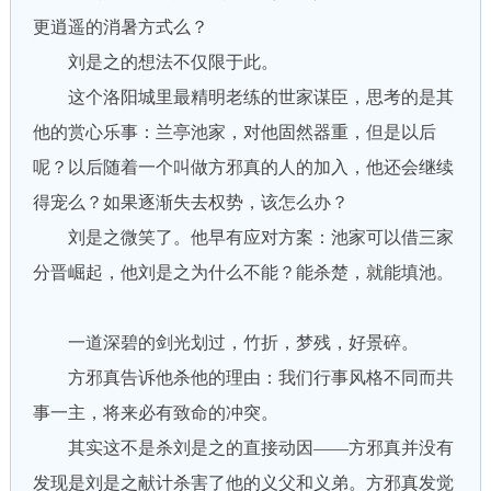
更逍遥的消暑方式么？
刘是之的想法不仅限于此。
这个洛阳城里最精明老练的世家谋臣，思考的是其
他的赏心乐事：兰亭池家，对他固然器重，但是以后
呢？以后随着一个叫做方邪真的人的加入，他还会继续
得宠么？如果逐渐失去权势，该怎么办？
刘是之微笑了。他早有应对方案：池家可以借三家
分晋崛起，他刘是之为什么不能？能杀楚，就能填池。
一道深碧的剑光划过，竹折，梦残，好景碎。
方邪真告诉他杀他的理由：我们行事风格不同而共
事一主，将来必有致命的冲突。
其实这不是杀刘是之的直接动因——方邪真并没有
发现是刘是之献计杀害了他的义父和义弟。方邪真发觉