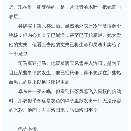
尽。现在唯一能等待的，是一片淡青的木叶，把她遮向
底层。
吴婉喝下第六杯烈酒。虽然她外表冰冷坚硬得像个
桃核，但内心其实早已崩溃，甚至已开始腐烂。她太爱
她的丈夫，但看上去她的丈夫已将生命和灵魂出卖给了
一个魔鬼。
司马疯狂打马。他冒着满天风雪冲入洛阳，是为了
阻止某些事情的发生，他已经厌倦，再不想踩在那些热
血男儿的身上以换取爬得更高。
卓东来一夜未眠。但看到抖落风雪飞入窗棂的信鸽
时，那双似乎永远是灰色的眸子里散发出一种无法形容
的光彩。他问：君自洛阳来，当知洛阳事？
鸽子不语。