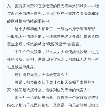
头，把愧疚自责和苍凉绝望的目光投向洛阳城头——绕
过面色苍白的王世充，最后定格在一双糅杂着激奋和冷
静两种极端情绪的眼神中。
这个少年和他太相象了：一般地出身于编伍草野，
一般地天不怕地不怕，一般地在见过太多高门贵阀鱼肉
苍生之后，愤怒的喊出“我要做皇帝”的宣言。
平生不帝虎狼秦，那么大丈夫即使战死沙场，也是
死得其所。否则，纵得以晚守兔园，那庸碌无为的一生
也足以羞辱此身。
连仙道都无凭，天命会有常么？
可是，那位白衣仙子凭什么把天命赐予太原的李
家？她又是依据什么，能够列位为天命的代言人？
那一乱一治的历史宿命，仅仅靠一个家族就能够终
结么？那万千庶民的福祉，又岂是一句天命就可以担当