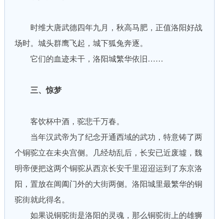
时维大唐武德四年九月，秋高马肥，正值洛阳好战
场时。城头群鹰飞起，城下狐兔奔逐。
它们的血迹未干，洛阳城繁华依旧……
三、惊梦
客饮杯中酒，驼悲千万春。
当年汉武帝为了纪念开通西域的武功，特意铸了两
个铜驼立在未央宫侧。几经劫乱后，长安已近废墟，魏
明帝便把这两个铜驼从西京长安千里迢迢运到了东京洛
阳，置放在阊阖门外的大街两侧。洛阳城里最繁华的铜
驼街就此得名。
如果说铜驼街是洛阳的灵魂，那么铜驼街上的雄狮