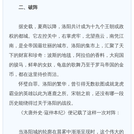
二、破阵
据史载，夏商以降，洛阳共计成为十九个王朝或政
权的都城。它左控关中，右掌虎牢，北望燕云，南凭江
南，是全帝国最壮丽的城市。洛阳的集市上，汇聚了天
下的财富和珍奇：波斯的地毯，阿拉伯的香料，大宛国
的骏马，鲜卑的女奴，龟兹的歌舞乃至于罗马帝国的金
币，都在这里待价而沽。
怀璧自罪。洛阳的繁华，曾引得无数欲图成就龙虎
霸业的英雄以此为逐鹿之所。宋朝之前，还没有哪一段
历史能绕得过关于洛阳的战役。
《大唐外史·寇仲本纪》便记载了这样一次对阵：
当洛阳城的轮廓在晨雾中渐渐呈现时，这个伟大的