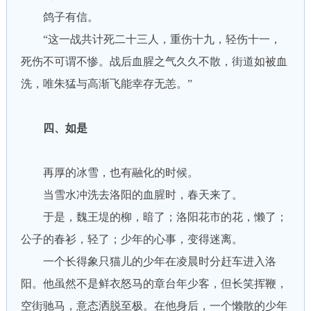
鸽子有信。
“这一战共计死二十三人，重伤十九，轻伤十一，
死伤不可谓不惨。战后血腥之气久久不散，街道如被血
洗，唯朱猛与高渐飞能幸存无恙。”
四、如是
再厚的冰雪，也有融化的时候。
当雪水冲洗去洛阳的血腥时，春天来了。
于是，魏王堤的柳，暗了；洛阳花市的花，懒了；
公子的春衫，轻了；少年的心事，变得迷离。
一个长得象只猫儿的少年在凌晨时分赶车进入洛
阳。他虽然不是鲜衣怒马的章台年少客，但长笑挥鞭，
空街驰马，意态洒脱至极。在他身后，一个懒散的少年