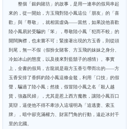
整個「銀鉤賭坊」的故事，是用一連串的假局串起
來的，從一開始，方玉飛對陸小鳳這位「朋友」的「喜
歡」與「尊敬」，就相當虛偽——當然，如果說他喜歡
陸小鳳易於受騙的「笨」，尊敬陸小鳳「犯而不較」的
開闊胸襟，也未嘗不可；緊接著出現的方玉香，則從頭
到尾，無一不假（假扮女賭客、方玉飛的妹妹之身分、
冷如冰山的態度，以及後來對藍鬍子的感情）。事實
上，全書的假局，古龍就是藉方玉香引帶而出的——方
玉香安排了香餌釣陸小鳳這條金鼇，利用「口技」的假
聲，騙過了陸小鳳；然後，假冒陸小鳳之名「殺人越
貨，強姦民婦」，尤其是惹上西方魔教，讓陸小鳳百口
莫辯，逼使他不得不牽涉入這場明為「追逃妻、索玉
牌」，暗中卻充滿權力、財富鬥角的行動，遠赴冰封千
里的北國。