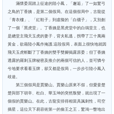
滿懷委屈踏上征途的陸小鳳，「邂逅」了一如驚弓
之鳥的丁香姨，是第二個假局。在這個假局中，古龍從
「青衣樓」、「紅鞋子」到虛擬的「白襪子」，又別創
了一個「黑虎堂」。丁香姨是黑虎堂中的白鴿堂主，也
是總堂主飛天玉虎的妻子，背夫私逃，拐帶了三十萬兩
黃金，欲藉陸小鳳作掩護.這段假局，表面上很快地就因
飛天玉虎斬斷了丁香姨的雙手雙腳揭露原委；但丁香姨
透露的羅剎玉牌秘密及推介的兩個可信的人，並可憐兮
兮地要求看看玉牌，卻又都是假局，一步步引陸小鳳入
歧途。
第三個假局是賈樂山。賈樂山原來不假，但愛妾楚
楚與部下胡辛、杜白、華玉坤的突然叛變，就出現了一
個假的賈樂山。在此，古龍安排得相當具諷刺性，司空
摘星，這位天下易容術第一的偷王之王，驚鴻一瞥地出