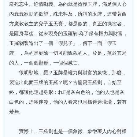
廢死忘生、絕情斷義、為的就是搶獲玉牌，滿足個人心
內蠢蠢欲動的欲望，殊未料及，所謂的玉牌，連帶著西
方魔教教主的兒子玉天寶，都是假的，真正的操控者，
是隱身幕後，從未現身的玉羅剎.為了保有權力與財富，
玉羅剎製造出了一個「假兒子」，傳下一面「假玉
牌」，為的是剷除一切可能覬覦的人。於是，落於其局
的人，一個個顯形，一個個滅亡。
很明顯地，羅？玉牌是權力與財富的象徵，那麼，
製造出此面玉牌的玉羅？呢？古龍寫玉羅剎，自始至
終，都讓他隱起身形：れF是灰白色的，他的人也是灰
白色的，煙霧迷漫，他的人看來也同樣迷迷濛濛，若有
若無.
實際上，玉羅剎也是一個象徵，象徵著人內心對權