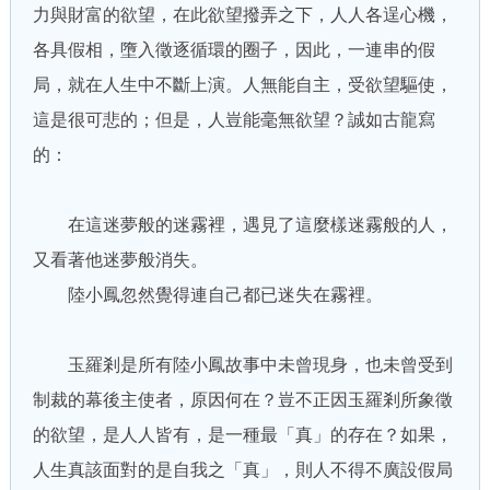
力與財富的欲望，在此欲望撥弄之下，人人各逞心機，
各具假相，墮入徵逐循環的圈子，因此，一連串的假
局，就在人生中不斷上演。人無能自主，受欲望驅使，
這是很可悲的；但是，人豈能毫無欲望？誠如古龍寫
的：
在這迷夢般的迷霧裡，遇見了這麼樣迷霧般的人，
又看著他迷夢般消失。
陸小鳳忽然覺得連自己都已迷失在霧裡。
玉羅剎是所有陸小鳳故事中未曾現身，也未曾受到
制裁的幕後主使者，原因何在？豈不正因玉羅剎所象徵
的欲望，是人人皆有，是一種最「真」的存在？如果，
人生真該面對的是自我之「真」，則人不得不廣設假局