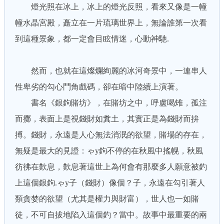
燈光照在冰上，冰上的燈光反照，看來又像是一幢
幢水晶宮殿，矗立在一片琉璃世界上，無論誰第一次看
到這種景象，都一定會目眩情迷，心動神馳.
然而，也就在這燦爛絢麗的冰河奇景中，一連串人
性卑劣的勾心鬥角戲碼，卻在暗中陸續上演著。
書名《銀鉤賭坊》，在賭坊之中，呼盧喝雉，孤注
而擲，表面上是視錢財如糞土，其實正是為錢財而拚
搏。錢財，永遠是人心無法消泯的欲望，賭場的存在，
無疑是最大的見證：ゃy鉤不停的在秋風中搖幌，秋風
彷彿在歎息，歎息著這世上為何會有那麼多人願意被釣
上這個銀鉤.ゃy子（錢財）像個？子，永遠在勾引著人
類貪婪的欲望（尤其是權力與財富），世人也一如賭
徒，不可自拔地陷入這個釣？當中。故事中最重要的兩