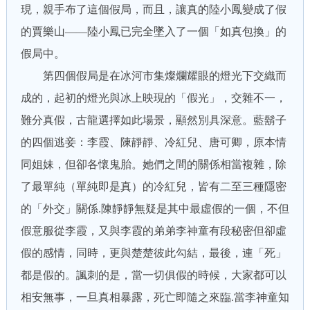
現，親手布了這個假局，而且，讓真的陸小鳳變成了假
的賈樂山——陸小鳳已完全墜入了一個「如真包換」的
假局中。
第四個假局是在冰河市集燦爛耀眼的燈光下交織而
成的，起初的燈光與冰上映現的「假光」，交雜不一，
難分真假，古龍選擇如此場景，顯然別具深意。藍鬍子
的四個逃妾：李霞、陳靜靜、冷紅兒、唐可卿，原本情
同姐妹，但卻各懷鬼胎。她們之間的關係相當複雜，除
了最單純（單純即是真）的冷紅兒，皆有二至三種隱密
的「外交」關係.陳靜靜無疑是其中最虛假的一個，不但
假意服從李霞，又與李霞的弟弟李神童有段秘密但卻虛
假的感情，同時，更與楚楚彼此勾結，最後，連「死」
都是假的。諷刺的是，當一切俱假的時候，大家都可以
相安無事，一旦真相暴露，死亡即隨之來臨.當李神童知