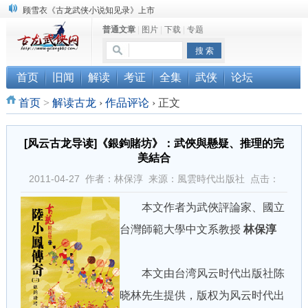
顾雪衣《古龙武侠小说知见录》上市
普通文章
|
图片
|
下载
|
专题
“武侠书库”查缺补漏活动圆满结束
《古龙小说原貌探究》修订版已上市
首页
旧闻
解读
考证
全集
武侠
论坛
首页
>
解读古龙
›
作品评论
›
正文
[风云古龙导读]《銀鉤賭坊》：武俠與懸疑、推理的完
美結合
2011-04-27 作者：林保淳 来源：風雲時代出版社 点击：
本文作者为武俠評論家、國立
台灣師範大學中文系教授
林保淳
本文由台湾风云时代出版社陈
晓林先生提供，版权为风云时代出