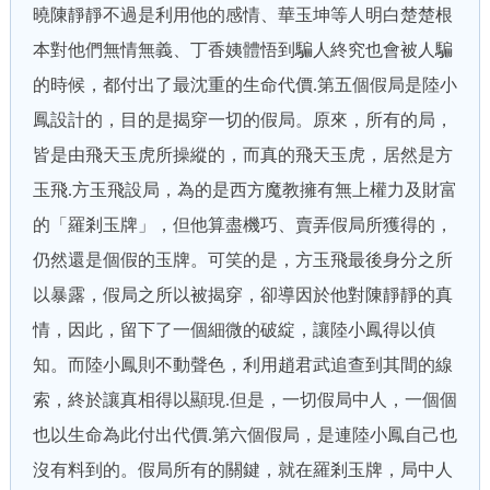
曉陳靜靜不過是利用他的感情、華玉坤等人明白楚楚根
本對他們無情無義、丁香姨體悟到騙人終究也會被人騙
的時候，都付出了最沈重的生命代價.第五個假局是陸小
鳳設計的，目的是揭穿一切的假局。原來，所有的局，
皆是由飛天玉虎所操縱的，而真的飛天玉虎，居然是方
玉飛.方玉飛設局，為的是西方魔教擁有無上權力及財富
的「羅剎玉牌」，但他算盡機巧、賣弄假局所獲得的，
仍然還是個假的玉牌。可笑的是，方玉飛最後身分之所
以暴露，假局之所以被揭穿，卻導因於他對陳靜靜的真
情，因此，留下了一個細微的破綻，讓陸小鳳得以偵
知。而陸小鳳則不動聲色，利用趙君武追查到其間的線
索，終於讓真相得以顯現.但是，一切假局中人，一個個
也以生命為此付出代價.第六個假局，是連陸小鳳自己也
沒有料到的。假局所有的關鍵，就在羅剎玉牌，局中人