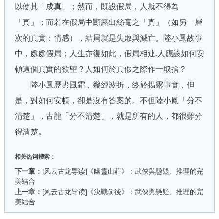
以使其「成真」；然而，既設假局，人就不得為
「真」；而若在假局中顯露出絲毫之「真」（如另一層
次的真實：情感），結局就是失敗與滅亡。陸小鳳故事
中，處處假局；人生亦復如此，假局相連.人應該如何安
頓這個真實的欲望？人如何於真假之際作一取捨？
陸小鳳歷盡風霜，幾經波折，終於揭露事實，但
是，對如何安頓，卻是沒有答案的。不但陸小鳳「分不
清楚」，古龍「分不清楚」，就是所有的人，都很難分
得清楚。
相关热词搜索：
下一章：
[风云古龙导读]《幽靈山莊》：武俠與懸疑、推理的完
美結合
上一章：
[风云古龙导读]《決戰前後》：武俠與懸疑、推理的完
美結合