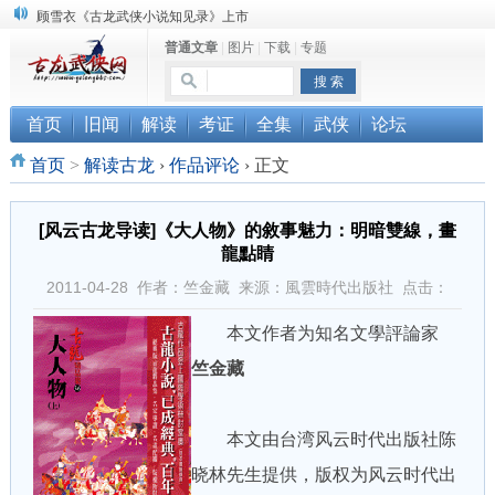
顾雪衣《古龙武侠小说知见录》上市
普通文章
|
图片
|
下载
|
专题
“武侠书库”查缺补漏活动圆满结束
《古龙小说原貌探究》修订版已上市
首页
旧闻
解读
考证
全集
武侠
论坛
首页
>
解读古龙
›
作品评论
›
正文
[风云古龙导读]《大人物》的敘事魅力：明暗雙線，畫
龍點睛
2011-04-28 作者：竺金藏 来源：風雲時代出版社 点击：
本文作者为知名文學評論家
竺金藏
本文由台湾风云时代出版社陈
晓林先生提供，版权为风云时代出