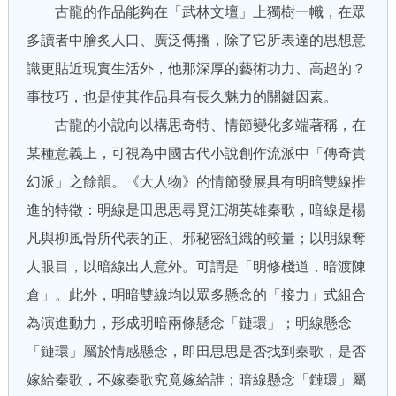
古龍的作品能夠在「武林文壇」上獨樹一幟，在眾
多讀者中膾炙人口、廣泛傳播，除了它所表達的思想意
識更貼近現實生活外，他那深厚的藝術功力、高超的？
事技巧，也是使其作品具有長久魅力的關鍵因素。
古龍的小說向以構思奇特、情節變化多端著稱，在
某種意義上，可視為中國古代小說創作流派中「傳奇貴
幻派」之餘韻。《大人物》的情節發展具有明暗雙線推
進的特徵：明線是田思思尋覓江湖英雄秦歌，暗線是楊
凡與柳風骨所代表的正、邪秘密組織的較量；以明線奪
人眼目，以暗線出人意外。可謂是「明修棧道，暗渡陳
倉」。此外，明暗雙線均以眾多懸念的「接力」式組合
為演進動力，形成明暗兩條懸念「鏈環」；明線懸念
「鏈環」屬於情感懸念，即田思思是否找到秦歌，是否
嫁給秦歌，不嫁秦歌究竟嫁給誰；暗線懸念「鏈環」屬