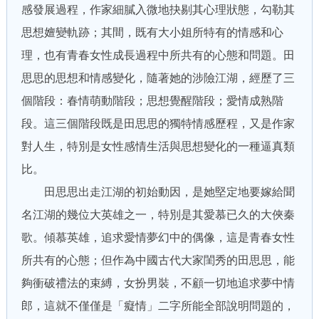
感發展過程，作家細膩入微地抉剔其心理狀態，勾勒其
思想嬗變軌跡；其間，既有大小姐所特有的情感和心
理，也有青春女性成長過程中所共有的心態和問題。田
思思的思想和情感變化，隨著她的涉險江湖，經歷了三
個階段：春情萌動階段；思想覺醒階段；愛情成熟階
段。這三個階段既是田思思的獨特情感歷程，又是作家
對人生，特別是女性感情生活與思想變化的一種逼真類
比。
田思思出走江湖的初始動因，是她堅定地要嫁給聞
名江湖的幾位大英雄之一，特別是其愛慕已久的大俠秦
歌。傾慕英雄，追求愛情夢幻中的偶像，這是青春女性
所共有的心態；但作為中國古代大家閨秀的田思思，能
夠衝破禮法的束縛，女扮男裝，不顧一切地追求夢中情
郎，這就不僅僅是「癡情」二字所能全部說明問題的，