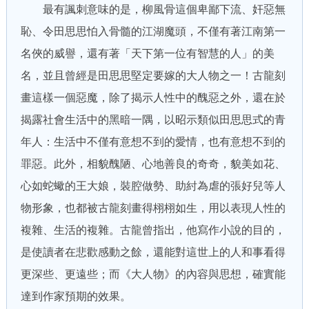
最有諷刺意味的是，柳風骨這個卑鄙下流、奸惡無
恥、令田思思怕入骨髓的江湖魔頭，不僅有著江南第一
名俠的威譽，還有著「天下第一位有智慧的人」的美
名，並且曾經是田思思堅定要嫁的大人物之一！古龍刻
畫這樣一個惡魔，除了揭示人性中的醜惡之外，還在於
揭露社會生活中的黑暗一隅，以昭示類似田思思式的青
年人：生活中不僅有意想不到的愛情，也有意想不到的
罪惡。此外，相貌醜陋、心地善良的奇奇，貌美如花、
心如蛇蠍的王大娘，裝腔做勢、助紂為虐的張好兒等人
物形象，也都被古龍刻畫得栩栩如生，用以表現人性的
複雜、生活的複雜。古龍曾指出，他寫作小說的目的，
是使讀者在悲歡感動之餘，還能對這世上的人和事看得
更深些、更遠些；而《大人物》的內容與思想，確實能
達到作家預期的效果。