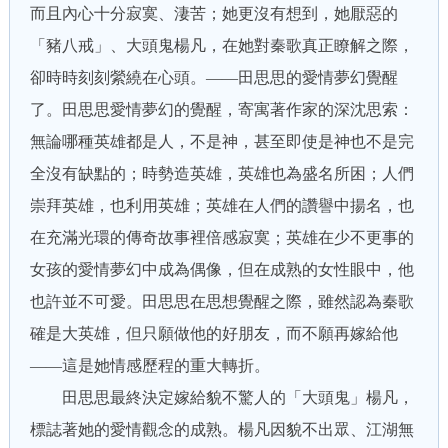
而且內心十分寂寞、淒苦；她更沒有想到，她厭惡的
「豬八戒」、大頭鬼楊凡，在她對秦歌真正瞭解之際，
卻時時刻刻縈繞在心頭。——田思思的愛情夢幻覺醒
了。田思思愛情夢幻的覺醒，寄寓著作家的深沈思索：
無論哪種英雄都是人，不是神，甚至即使是神也不是完
全沒有缺點的；時勢造英雄，英雄也為盛名所困；人們
崇拜英雄，也利用英雄；英雄在人們的讚譽中揚名，也
在充滿光環的傳奇故事裡倍感寂寞；英雄在少不更事的
女孩的愛情夢幻中成為偶像，但在成熟的女性眼中，他
也許並不可愛。田思思在思想覺醒之際，雖然認為秦歌
確是大英雄，但只願做他的好朋友，而不願再嫁給他
——這是她情感歷程的重大轉折。
田思思最終決定嫁給貌不驚人的「大頭鬼」楊凡，
標誌著她的愛情觀念的成熟。楊凡因貌不出眾、江湖無