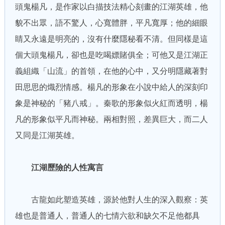
頭鬼楊凡，是作家以白描技法精心刻畫的江湖英雄，他
貌不出眾，語不驚人，心寬體胖，平凡寬厚；他的細眼
睛又永遠是明亮的，沒有什麼隱秘看不清。但同樣是這
個大頭鬼楊凡，卻也是吃喝嫖賭俱全；可他又是江湖正
義組織「山流」的首領，在他的心中，又分明隱藏著對
田思思的熾烈情感。楊凡的形象在小說中給人的深刻印
象是神秘的「豬八戒」。秦歌的形象似火紅而透明，楊
凡的形象似平凡而神秘。兩相對照，差異巨大，而二人
又同是江湖英雄。
江湖歷險的人性寓言
古龍如此塑造英雄，源於他對人生的深入觀察：英
雄也是普通人，普通人的七情六欲和缺欠不足他都具