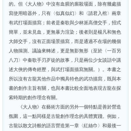
的。但《大人物》中沒有血腥的廝殺場面，除有幾處描
寫使用暗器外，只有〈似真似幻〉和〈請君入棺〉兩章
有武打場面描寫；前者是秦歌與少林派高僧交手，招式
簡單，並未見血，更無暴力渲染；後者則是楊凡和無色
大師交手，沒有正面場景描寫，而是通過不在場的幾個
人物揣測、議論來轉述，更是無影無形（至於〈一百另
八刀〉中秦歌手刃歹徒的故事，只是兩位少女談話中講
述大俠的傳奇經歷，與武打場面描寫無關。）。本書之
所以沒有古龍其他作品中獨具特色的武功描寫，既與本
書的創作主旨有關，也與本書比較全面地表現古龍在探
索時期的創作理念有關。
《大人物》在藝術方面的另外一個特點是善於營造
氛圍，這一點同樣是古龍創作理念的具體實踐。例如，
古龍以散文詩般的語言營造第一章〈紅絲巾〉和最後一