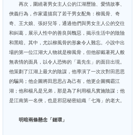
再次，圍繞著男女主人公的江湖歷險、愛情故事、
俠義行為，作家還描寫了若干男女配角：柳風骨、奇
奇、王大娘、張好兒等，通過他們與男女主人公的交往
和糾葛，展示人性中的善良與醜惡，揭示生活中的陰險
和黑暗。其中，尤以柳風骨的形象令人難忘。小說中出
場的第一位江湖大人物就是柳風骨，但他卻戴著死人般
無表情的面具，以令人恐怖的「葛先生」的面目出現。
他策劃了江湖上最大的陰謀，他導演了一次次對田思思
的騙局；他企圖將田思思占為己有，他更企圖獨霸江
湖；他和楊凡是兄弟，那是為了利用楊凡實施陰謀；他
是江南第一名俠，也是邪惡秘密組織「七海」的老大。
明暗兩條懸念「鏈環」