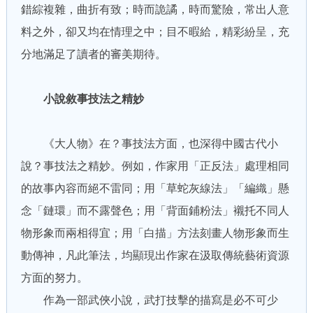
錯綜複雜，曲折有致；時而詭譎，時而驚險，常出人意
料之外，卻又均在情理之中；目不暇給，精彩紛呈，充
分地滿足了讀者的審美期待。
小說敘事技法之精妙
《大人物》在？事技法方面，也深得中國古代小
說？事技法之精妙。例如，作家用「正反法」處理相同
的故事內容而絕不雷同；用「草蛇灰線法」「編織」懸
念「鏈環」而不露聲色；用「背面鋪粉法」襯托不同人
物形象而兩相得宜；用「白描」方法刻畫人物形象而生
動傳神，凡此筆法，均顯現出作家在汲取傳統藝術資源
方面的努力。
作為一部武俠小說，武打技擊的描寫是必不可少