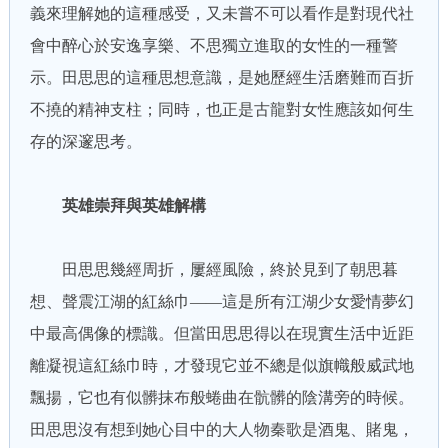
義來理解她的這種感受，又未嘗不可以看作是對現代社
會中醉心於安逸享樂、不思獨立進取的女性的一種警
示。田思思的這種思想意識，是她歷經生活磨難而百折
不撓的精神支柱；同時，也正是古龍對女性應該如何生
存的深邃思考。
英雄崇拜與英雄解構
田思思幾經周折，屢經風險，終於見到了朝思暮
想、聲震江湖的紅絲巾——這是所有江湖少女愛情夢幻
中最高偶像的標識。但當田思思得以在現實生活中近距
離凝視這紅絲巾時，才發現它並不總是似旗幟般威武地
飄揚，它也有似髒抹布般蜷曲在骯髒的陰溝旁的時候。
田思思沒有想到她心目中的大人物秦歌是酒鬼、賭鬼，