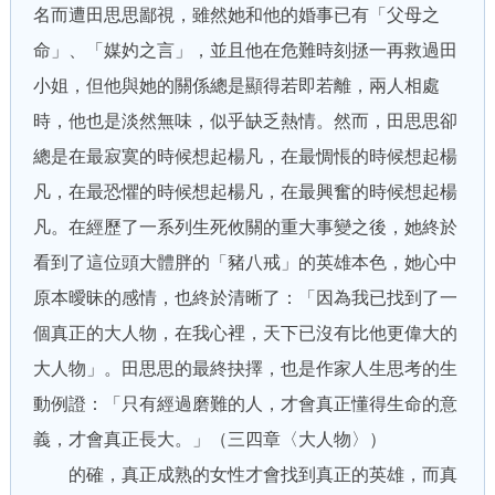
名而遭田思思鄙視，雖然她和他的婚事已有「父母之
命」、「媒妁之言」，並且他在危難時刻拯一再救過田
小姐，但他與她的關係總是顯得若即若離，兩人相處
時，他也是淡然無味，似乎缺乏熱情。然而，田思思卻
總是在最寂寞的時候想起楊凡，在最惆悵的時候想起楊
凡，在最恐懼的時候想起楊凡，在最興奮的時候想起楊
凡。在經歷了一系列生死攸關的重大事變之後，她終於
看到了這位頭大體胖的「豬八戒」的英雄本色，她心中
原本曖昧的感情，也終於清晰了：「因為我已找到了一
個真正的大人物，在我心裡，天下已沒有比他更偉大的
大人物」。田思思的最終抉擇，也是作家人生思考的生
動例證：「只有經過磨難的人，才會真正懂得生命的意
義，才會真正長大。」（三四章〈大人物〉）
的確，真正成熟的女性才會找到真正的英雄，而真