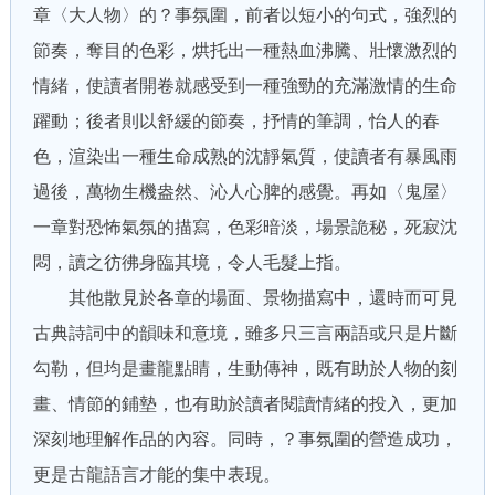
章〈大人物〉的？事氛圍，前者以短小的句式，強烈的
節奏，奪目的色彩，烘托出一種熱血沸騰、壯懷激烈的
情緒，使讀者開卷就感受到一種強勁的充滿激情的生命
躍動；後者則以舒緩的節奏，抒情的筆調，怡人的春
色，渲染出一種生命成熟的沈靜氣質，使讀者有暴風雨
過後，萬物生機盎然、沁人心脾的感覺。再如〈鬼屋〉
一章對恐怖氣氛的描寫，色彩暗淡，場景詭秘，死寂沈
悶，讀之彷彿身臨其境，令人毛髮上指。
其他散見於各章的場面、景物描寫中，還時而可見
古典詩詞中的韻味和意境，雖多只三言兩語或只是片斷
勾勒，但均是畫龍點睛，生動傳神，既有助於人物的刻
畫、情節的鋪墊，也有助於讀者閱讀情緒的投入，更加
深刻地理解作品的內容。同時，？事氛圍的營造成功，
更是古龍語言才能的集中表現。