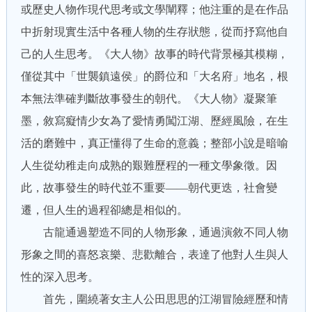
或歷史人物作現代思考或文學闡釋；他注重的是在作品
中折射現實生活中各種人物的生存狀態，從而抒寫他自
己的人生思考。《大人物》故事的時代背景極其模糊，
僅從其中「世襲鎮遠侯」的爵位和「大名府」地名，根
本無法準確判斷故事發生的朝代。《大人物》凝聚筆
墨，敘寫癡情少女為了愛情勇闖江湖、歷經風險，在生
活的磨難中，真正懂得了生命的意義；整部小說是暗喻
人生從幼稚走向成熟的艱難歷程的一種文學象徵。因
此，故事發生的時代並不重要——朝代更迭，社會變
遷，但人生的過程卻總是相似的。
古龍通過塑造不同的人物形象，通過演敘不同人物
形象之間的喜怒哀樂、悲歡離合，表達了他對人生與人
性的深入思考。
首先，圍繞著女主人公田思思的江湖冒險經歷和情