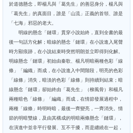
於道德懸念，即楊凡與「葛先生」的善惡身分，楊凡與
「葛先生」的真面目，誰是「山流」正義的首領、誰是
「七海」邪惡的老大。
明線的懸念「鏈環」貫穿小說始終，直到全書的最
後一句話方化解；暗線的懸念「鏈環」在小說進入尾聲
時方顯痕跡，在小說結束時突然明朗並立即得到化解。
明線懸念「鏈環」初始由秦歌、楊凡明暗兩種色彩「線
條」「編織」而成，在小說進入中間階段，明亮的色彩
「線條」消失，暗淡的色彩「線條」則持續到結束；暗
線懸念「鏈環」卻始終由「葛先生」（柳風骨）和楊凡
兩種暗色「線條」「編織」而成，在情節發展過程中，
兩種「線條」時明時暗，最後一齊變亮，一齊消失。情
節的明暗雙線，及由其構成的明暗兩條懸念「鏈環」，
在演進中並非平行發展、互不干擾，而是纏繞在一起，