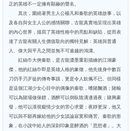
正的英雄不一定擁有顯赫的聲名。
其次，圍繞著男主人公楊凡和秦歌的英雄故事，以
及各自與女主人公的感情關聯，古龍真實地呈現出英雄
的內心世界，描寫了英雄性格中的亮點和缺陷，從而表
達了古龍有關人生價值取向的獨特見解：英雄與普通
人、偉大與平凡之間並無不可逾越的鴻溝。
紅絲巾大俠秦歌，是古龍濃墨重彩描繪的江湖豪
傑，他的紅絲巾即是英雄人格的象徵，他先後身中數百
刀仍手刃歹徒的傳奇事蹟，更是令人欽佩不已。但同樣
是這個江湖少女心目中的偶像的秦歌，嗜賭酗酒；賭輸
可以為賭場做保鏢，酒醉可以倒臥陰溝邊過夜；賭興豪
發，他可以漠視癡情少女的苦心求愛；夜靜更深，他又
可以與不願再嫁給他的少女談論寂寞和痛苦。秦歌的形
象，在小說中給人的深刻印象是醉酒的「思想者」。大