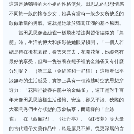
這還是她獨特的大小姐的性格使然。田思思的思想情感
不同於一般的懷春少女，她具有當時一般少女所缺乏的
敢做敢當的勇氣。這就是她敢於獨闖江湖的基本原因。
當田思思像金絲雀一樣飛出禮法與習俗編織的「鳥
籠」時，生活的博大和多彩使她眼界頓開，「一個人若
總是待在後花園裡，看雲來雲去，花開花落，她縱然有
最好的享受，但和一隻被養在籠子裡的金絲雀又有什麼
分別呢？」（第三章〈金絲雀和一群貓〉）這種看似平
淡無奇的生活感受，實際上具有一種跨越時空的思想穿
透力：「花園裡被養在籠中的金絲雀」，這正是對千百
年來像田思思這樣生活優裕、安逸，卻又平淡、狹隘的
大家閨秀們生存狀態的形象描摹，而這樣的「金絲
雀」，在《西廂記》、《牡丹亭》、《紅樓夢》等大量
的古代通俗文藝作品中，確是屢見不鮮。從更深層的含