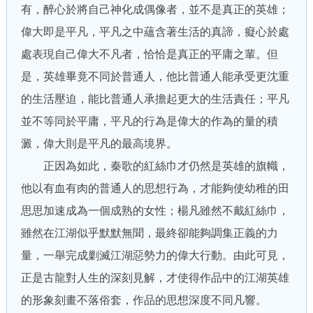
有，醉心於將自己神化成偶像者，並不是真正的英雄；
偉大即是平凡，平凡之中蘊含著生活的真諦，癡心於處
處表現自己偉大不凡者，恰恰是真正的平庸之輩。但
是，英雄畢竟不同於普通人，他比普通人能承受更沈重
的生活壓迫，能比普通人承擔起更大的生活責任；平凡
並不等同於平庸，平凡的行為是偉大的作為的量的積
澱，偉大則是平凡的最高境界。
正因為如此，秦歌的紅絲巾才仍然是英雄的旗幟，
他以有血有肉的普通人的思想行為，才能夠使幼稚的田
思思加速成為一個成熟的女性；楊凡雖然不戴紅絲巾，
雖然在江湖似乎默默無聞，最終卻能夠調集正義的力
量，一舉完成剿滅江湖惡勢力的偉大行動。由此可見，
正是古龍對人生的深刻見解，才使得作品中的江湖英雄
的形象刻畫不落俗套，作品的思想深度不同凡響。