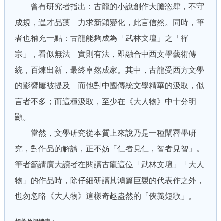
曾有研究者指出：古龍的小說創作大膽恣肆，不守
成規，逞才品藻，力求新穎變化，此言信然。同時，筆
者也補充一點：古龍能夠成為「武林文壇」之「禪
宗」，看似無法，實則有法，即融合中西文學藝術傳
統，百煉出新，最終卓然成家。其中，古龍受西方文學
的影響屢被提及，而他對中國傳統文學精華的汲取，似
言者不多；而這種汲取，至少在《大人物》中十分明
顯。
當然，文學研究從本質上來說乃是一種闡釋學研
究，對作品的解讀，正不妨「仁者見仁，智者見智」。
筆者籲請廣大讀者在閱讀古龍這位「武林文壇」「大人
物」的作品時，除仔細研讀其鴻篇巨製的代表作之外，
也勿忽略《大人物》這樣奇趣盎然的「俠義短歌」。