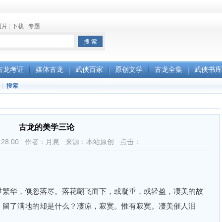
图片
|
下载
|
专题
古龙考证
媒体古龙
武侠百家
原创文学
古龙全集
武侠书库
|
搜索
古龙的美学三论
6 13:28:00 作者：月息 来源：本站原创 点击：
繁华，倏忽落尽。落花翩飞而下，或凝重，或轻盈，凄美的故
，留了满地的却是什么？凄凉，寂寞。惟有寂寞。凄美催人泪