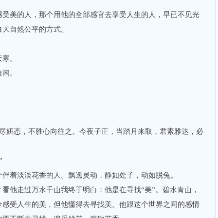
受美的人，那个用他的全部感官去享受人生的人，早已不见光
白大自然公平的方式。
天寒。
自闲。
尽妍态，不胜心向往之。今夜子正，当踏月来取，君素雅达，必
”
伴着淡淡花香的人。飘逸灵动，静如处子，动如脱兔。
他走过万水千山我终于明白：他是在寻找“美”。碧水青山，
全感受人生的美，但他懂得去寻找美。他跟这个世界之间的感情