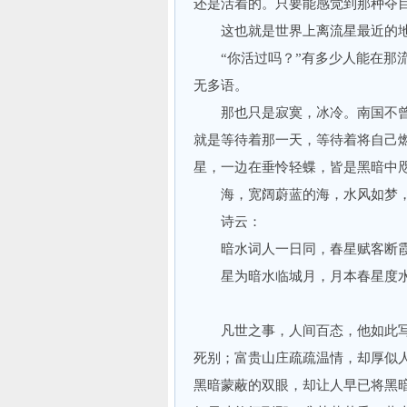
还是活着的。只要能感觉到那种夺
这也就是世界上离流星最近的
“你活过吗？”有多少人能在那流
无多语。
那也只是寂寞，冰冷。南国不曾
就是等待着那一天，等待着将自己
星，一边在垂怜轻蝶，皆是黑暗中
海，宽阔蔚蓝的海，水风如梦，
诗云：
暗水词人一日同，春星赋客断
星为暗水临城月，月本春星度
凡世之事，人间百态，他如此写
死别；富贵山庄疏疏温情，却厚似
黑暗蒙蔽的双眼，却让人早已将黑