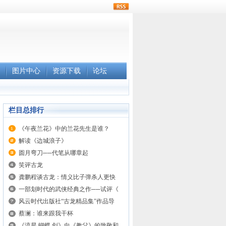
rss
图片中心
资源下载
论坛
栏目总排行
《午夜兰花》中的兰花先生是谁？
解读《边城浪子》
圆月弯刀──代笔从哪章起
笑评古龙
龚鹏程谈古龙：情义比子弹杀人更快
一部划时代的武侠经典之作──试评《
风云时代出版社“古龙精品集”作品导
蔡澜：谁来跟我干杯
《流星.蝴蝶.剑》向《教父》的致敬和