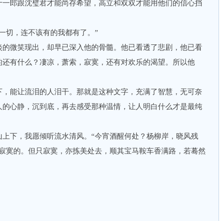
十一郎跟沈璧君才能尚存希望，高立和双双才能用他们的信心挡
切，连不该有的我都有了。”
的微笑现出，却早已深入他的骨髓。他已看透了悲剧，他已看
的还有什么？凄凉，萧索，寂寞，还有对欢乐的渴望。所以他
，能让流泪的人泪干。那就是这种文字，充满了智慧，无可奈
人的心静，沉到底，再去感受那种温情，让人明白什么才是最纯
下，我愿倾听流水清风。“今宵酒醒何处？杨柳岸，晓风残
是寂寞的。但只寂寞，亦拣美处去，顺其宝马鞍车香满路，若蓦然