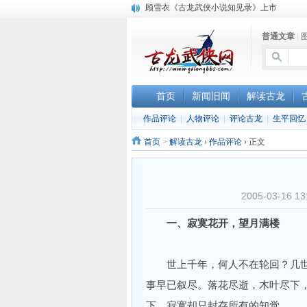
顾雪衣《古龙武侠小说知见录》上市
“武侠书库”查缺补漏活动圆满结束
普通文章
|
《古龙小说原貌探究》修订版已上市
首页
新闻旧闻
解读古龙
作品评论
|
人物评论
|
评论古龙
|
生平回忆
首页
>
解读古龙
›
作品评论
›
正文
2005-03-1
一、寂寞花开，望月满楼
世上千年，何人不在轮回？几世
事早已叙尽。落花尽逝，木叶尽下
下，寂寞却只封存所有的知觉。