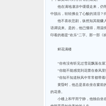
他在满地凄凉中缓缓走来，仍带
中脱出，轻轻拂去了心酸的清泪？
他不喜欢悲剧，纵然知其能赚人眼
语调说来。是的，他已懂得，用温
印着的都是“欢乐”二字。那一部《
鲜花满楼
“你有没有听见过雪花飘落在屋
“你能不能感觉到花蕾在春风里
“你知不知道秋风中常常都带着种
黄昏时，他总是喜欢坐在窗前的
的花香。
小楼上和平而宁静，他独自坐在