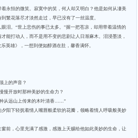
着永恒的微笑。寂寞中的笑，何人却又明白？他是如何从凄美
待到繁花落尽才淡然走过，早已没有了一丝温度。
泪。“世上悲伤的事已太多。”握一把苍凉，却用带着温情的
情才能打动人，而不是用不变的悲剧让人日渐麻木。泪浸墨淡，
欢乐英雄》，一想到便如醇酒在肚，馨香满怀。
顶上的声音？
慢慢开放时那种美妙的生命力？
从远山上传来的木叶清香……”
夕阳下轻抚着情人嘴唇般柔软的花瓣，领略着情人呼吸般美妙
窗前，心里充满了感激，感激上天赐给他如此美妙的生命，让