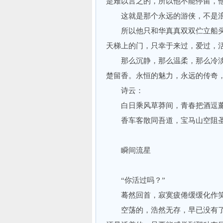
是难以言之的，所以他不能停留，
这就是那个永远的游侠，不是浪
所以他只和华真真双双伫立船头
天梯上的门，只幸于来过，爱过，
那么沉静，那么温柔，那么冷淡，
楚留香。永恒的魅力，永远的传奇，
诗云：
白日乘风草莽间，青春把酒逗
香车客散同吾道，宝马山空阻
瞬间流星
“你活过吗？”
蓦然回首，寂寞疲倦缓缓化作
空荡的，浩然无存，早已没有了