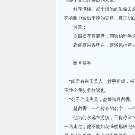
他能享受如此美妙的人生。
鲜花满楼。那个用他的生命去感
亮的眼中透出平静的笑意，真正明
诗云：
夕照松花露满盘，朝曛柏叶半
霜催露果香犹在，露浴风梢意
踏月留香
“闻君有白玉美人，妙手雕成，极
不致令我徒劳往返也。”
“公子伴花失美，盗帅踏月留香。
楚留香，一个传奇的名字，一个
他为何永远在游荡，不肯停留？看
一路走过，他不能如花满楼那般完