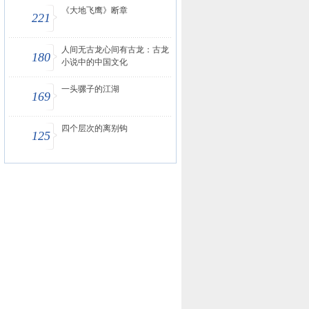
《大地飞鹰》断章
221
人间无古龙心间有古龙：古龙
180
小说中的中国文化
一头骡子的江湖
169
四个层次的离别钩
125