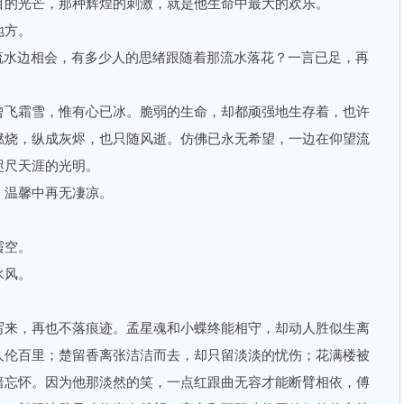
目的光芒，那种辉煌的刺激，就是他生命中最大的欢乐。
地方。
水边相会，有多少人的思绪跟随着那流水落花？一言已足，再
飞霜雪，惟有心已冰。脆弱的生命，却都顽强地生存着，也许
燃烧，纵成灰烬，也只随风逝。仿佛已永无希望，一边在仰望流
咫尺天涯的光明。
温馨中再无凄凉。
霞空。
水风。
来，再也不落痕迹。孟星魂和小蝶终能相守，却动人胜似生离
人伦百里；楚留香离张洁洁而去，却只留淡淡的忧伤；花满楼被
暗忘怀。因为他那淡然的笑，一点红跟曲无容才能断臂相依，傅